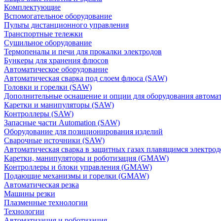
Комплектующие
Вспомогательное оборудование
Пульты дистанционного управления
Транспортные тележки
Сушильное оборудование
Термопеналы и печи для прокалки электродов
Бункеры для хранения флюсов
Автоматическое оборудование
Автоматическая сварка под слоем флюса (SAW)
Головки и горелки (SAW)
Дополнительные оснащение и опции для оборудования автома
Каретки и манипуляторы (SAW)
Контроллеры (SAW)
Запасные части Automation (SAW)
Оборудование для позиционирования изделий
Сварочные источники (SAW)
Автоматическая сварка в защитных газах плавящимся электр
Каретки, манипуляторы и роботизация (GMAW)
Контроллеры и блоки управления (GMAW)
Подающие механизмы и горелки (GMAW)
Автоматическая резка
Машины резки
Плазменные технологии
Технологии
Автоматизация и роботизация