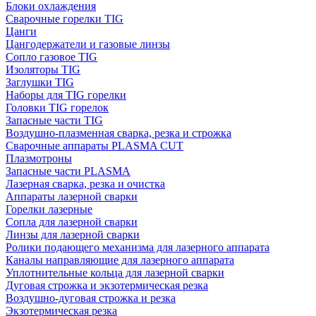
Блоки охлаждения
Сварочные горелки TIG
Цанги
Цангодержатели и газовые линзы
Сопло газовое TIG
Изоляторы TIG
Заглушки TIG
Наборы для TIG горелки
Головки TIG горелок
Запасные части TIG
Воздушно-плазменная сварка, резка и строжка
Сварочные аппараты PLASMA CUT
Плазмотроны
Запасные части PLASMA
Лазерная сварка, резка и очистка
Аппараты лазерной сварки
Горелки лазерные
Сопла для лазерной сварки
Линзы для лазерной сварки
Ролики подающего механизма для лазерного аппарата
Каналы направляющие для лазерного аппарата
Уплотнительные кольца для лазерной сварки
Дуговая строжка и экзотермическая резка
Воздушно-дуговая строжка и резка
Экзотермическая резка