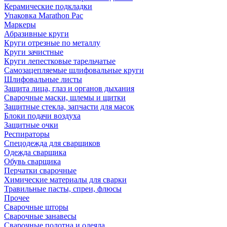
Керамические подкладки
Упаковка Marathon Pac
Маркеры
Абразивные круги
Круги отрезные по металлу
Круги зачистные
Круги лепестковые тарельчатые
Самозацепляемые шлифовальные круги
Шлифовальные листы
Защита лица, глаз и органов дыхания
Сварочные маски, шлемы и щитки
Защитные стекла, запчасти для масок
Блоки подачи воздуха
Защитные очки
Респираторы
Спецодежда для сварщиков
Одежда сварщика
Обувь сварщика
Перчатки сварочные
Химические материалы для сварки
Травильные пасты, спреи, флюсы
Прочее
Сварочные шторы
Сварочные занавесы
Сварочные полотна и одеяла