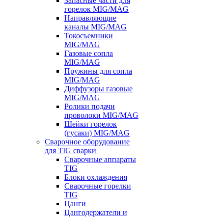
Запасные части для
горелок MIG/MAG
Направляющие
каналы MIG/MAG
Токосъемники
MIG/MAG
Газовые сопла
MIG/MAG
Пружины для сопла
MIG/MAG
Диффузоры газовые
MIG/MAG
Ролики подачи
проволоки MIG/MAG
Шейки горелок
(гусаки) MIG/MAG
Сварочное оборудование
для TIG сварки
Сварочные аппараты
TIG
Блоки охлаждения
Сварочные горелки
TIG
Цанги
Цангодержатели и