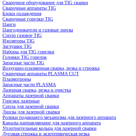
Сварочное оборудование для TIG сварки
Сварочные аппараты TIG
Блоки охлаждения
Сварочные горелки TIG
Цанги
Цангодержатели и газовые линзы
Сопло газовое TIG
Изоляторы TIG
Заглушки TIG
Наборы для TIG горелки
Головки TIG горелок
Запасные части TIG
Воздушно-плазменная сварка, резка и строжка
Сварочные аппараты PLASMA CUT
Плазмотроны
Запасные части PLASMA
Лазерная сварка, резка и очистка
Аппараты лазерной сварки
Горелки лазерные
Сопла для лазерной сварки
Линзы для лазерной сварки
Ролики подающего механизма для лазерного аппарата
Каналы направляющие для лазерного аппарата
Уплотнительные кольца для лазерной сварки
Дуговая строжка и экзотермическая резка