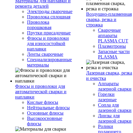
Материалы для наплавки и
ремонта деталей
Электроды сварочные
Воздушно-плазменная
Проволока сплошная
сварка, резка и
Проволока
строжка
порошковая
Сварочные
Прутки присадочные
аппараты
Флюсы и проволоки
PLASMA CUT
для износостойкой
Плазмотроны
наплавки
Запасные части
Ленты сварочные
PLASMA
Специализированные
материалы
Лазерная сварка, резка
и очистка
Аппараты
Флюсы и проволоки для
лазерной сварки
автоматической сварки и
Горелки
наплавки
лазерные
Кислые флюсы
Сопла для
Нейтральные флюсы
лазерной сварки
Основные флюсы
Линзы для
Высокоосновные
лазерной сварки
флюсы
Ролики
подающего