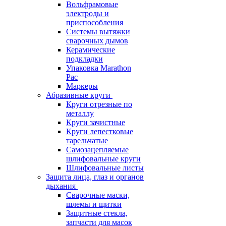
Вольфрамовые
электроды и
приспособления
Системы вытяжки
сварочных дымов
Керамические
подкладки
Упаковка Marathon
Pac
Маркеры
Абразивные круги
Круги отрезные по
металлу
Круги зачистные
Круги лепестковые
тарельчатые
Самозацепляемые
шлифовальные круги
Шлифовальные листы
Защита лица, глаз и органов
дыхания
Сварочные маски,
шлемы и щитки
Защитные стекла,
запчасти для масок