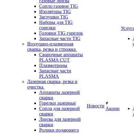
газовые линзы
Сопло газовое TIG
Изоляторы TIG
Заглушки TIG
Наборы для TIG
горелки
Услуг
Головки TIG горелок
Запасные части TIG
Воздушно-плазменная
сварка, резка и строжка
Сварочные аппараты
PLASMA CUT
Плазмотроны
Запасные части
PLASMA
Лазерная сварка, резка и
очистка
Аппараты лазерной
сварки
Горелки лазерные
Новости
Сопла для лазерной
Акции
сварки
Линзы для лазерной
сварки
Ролики подающего