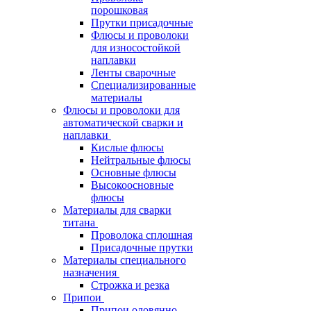
порошковая
Прутки присадочные
Флюсы и проволоки
для износостойкой
наплавки
Ленты сварочные
Специализированные
материалы
Флюсы и проволоки для
автоматической сварки и
наплавки
Кислые флюсы
Нейтральные флюсы
Основные флюсы
Высокоосновные
флюсы
Материалы для сварки
титана
Проволока сплошная
Присадочные прутки
Материалы специального
назначения
Строжка и резка
Припои
Припои оловянно-