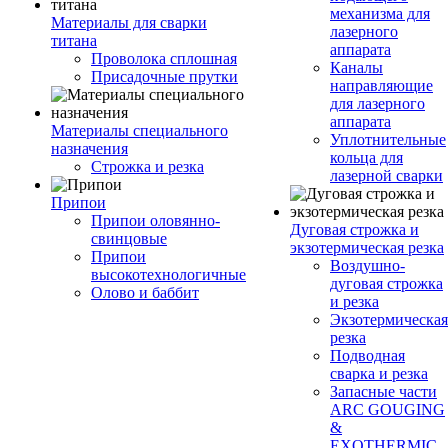
механизма для
Материалы для сварки
лазерного
титана
аппарата
Проволока сплошная
Каналы
Присадочные прутки
направляющие
для лазерного
аппарата
Материалы специального
Уплотнительные
назначения
кольца для
Строжка и резка
лазерной сварки
Припои
Припои оловянно-
Дуговая строжка и
свинцовые
экзотермическая резка
Припои
Воздушно-
высокотехнологичные
дуговая строжка
Олово и баббит
и резка
Экзотермическая
резка
Подводная
сварка и резка
Запасные части
ARC GOUGING
&
EXOTHERMIC