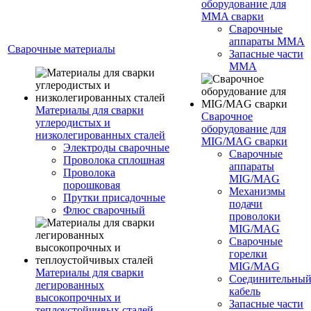
оборудование для
MMA сварки
Сварочные
аппараты MMA
Сварочные материалы
Запасные части
MMA
Материалы для сварки
Сварочное
углеродистых и
оборудование для
низколегированных сталей
MIG/MAG сварки
Электроды сварочные
Сварочные
Проволока сплошная
аппараты
Проволока
MIG/MAG
порошковая
Механизмы
Прутки присадочные
подачи
Флюс сварочный
проволоки
MIG/MAG
Сварочные
горелки
MIG/MAG
Материалы для сварки
Соединительны
легированных
кабель
высокопрочных и
Запасные части
теплоустойчивых сталей