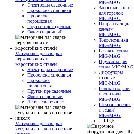
MIG/MAG
Электроды сварочные
Запасные части
Проволока сплошная
для горелок
Проволока
MIG/MAG
порошковая
Направляющие
Прутки присадочные
каналы
Флюс сварочный
MIG/MAG
Токосъемники
MIG/MAG
Газовые сопла
Материалы для сварки
MIG/MAG
нержавеющих и
Пружины для
жаростойких сталей
сопла MIG/MAG
Электроды сварочные
Диффузоры
Проволока сплошная
газовые
Проволока
MIG/MAG
порошковая
Ролики подачи
Прутки присадочные
проволоки
Флюс сварочный
MIG/MAG
Ленты сварочные
Шейки горелок
(гусаки)
MIG/MAG
+ ЕЩЕ
Материалы для сварки
чугуна и сплавов на основе