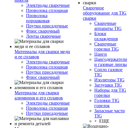
никеля
Электроды сварочные
Сварочное
Проволока сплошная
оборудование для TIG
Проволока
сварки
порошковая
Сварочные
Прутки присадочные
аппараты TIG
Флюс сварочный
Блоки
Ленты сварочные
охлаждения
Сварочные
горелки TIG
Материалы для сварки меди
Цанги
и ее сплавов
Цангодержатели
Электроды сварочные
и газовые линзы
Проволока сплошная
Сопло газовое
Прутки присадочные
TIG
Флюс сварочный
Изоляторы TIG
Заглушки TIG
Наборы для TIG
Материалы для сварки
горелки
алюминия и его сплавов
Головки TIG
Электроды сварочные
горелок
Проволока сплошная
Запасные части
Прутки присадочные
TIG
+ ЕЩЕ