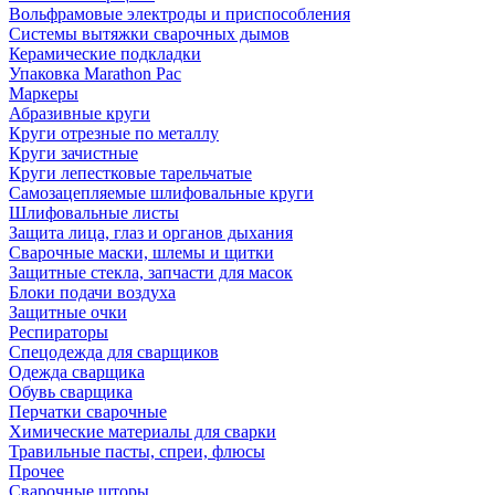
Вольфрамовые электроды и приспособления
Системы вытяжки сварочных дымов
Керамические подкладки
Упаковка Marathon Pac
Маркеры
Абразивные круги
Круги отрезные по металлу
Круги зачистные
Круги лепестковые тарельчатые
Самозацепляемые шлифовальные круги
Шлифовальные листы
Защита лица, глаз и органов дыхания
Сварочные маски, шлемы и щитки
Защитные стекла, запчасти для масок
Блоки подачи воздуха
Защитные очки
Респираторы
Спецодежда для сварщиков
Одежда сварщика
Обувь сварщика
Перчатки сварочные
Химические материалы для сварки
Травильные пасты, спреи, флюсы
Прочее
Сварочные шторы