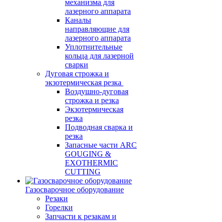
механизма для
лазерного аппарата
Каналы
направляющие для
лазерного аппарата
Уплотнительные
кольца для лазерной
сварки
Дуговая строжка и
экзотермическая резка
Воздушно-дуговая
строжка и резка
Экзотермическая
резка
Подводная сварка и
резка
Запасные части ARC
GOUGING &
EXOTHERMIC
CUTTING
Газосварочное оборудование
Резаки
Горелки
Запчасти к резакам и