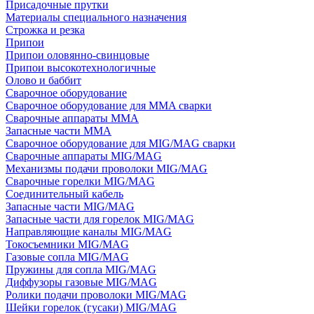
Присадочные прутки
Материалы специального назначения
Строжка и резка
Припои
Припои оловянно-свинцовые
Припои высокотехнологичные
Олово и баббит
Сварочное оборудование
Сварочное оборудование для MMA сварки
Сварочные аппараты MMA
Запасные части MMA
Сварочное оборудование для MIG/MAG сварки
Сварочные аппараты MIG/MAG
Механизмы подачи проволоки MIG/MAG
Сварочные горелки MIG/MAG
Соединительный кабель
Запасные части MIG/MAG
Запасные части для горелок MIG/MAG
Направляющие каналы MIG/MAG
Токосъемники MIG/MAG
Газовые сопла MIG/MAG
Пружины для сопла MIG/MAG
Диффузоры газовые MIG/MAG
Ролики подачи проволоки MIG/MAG
Шейки горелок (гусаки) MIG/MAG