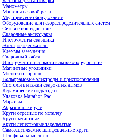
Баллоны для газосварки
Манометры
Машины газовой резки
Медицинское оборудование
Оборудование для газораспределительных систем
Сетевое оборудование
Сварочные аксессуары
Инструменты сварщика
Электрододержатели
Клеммы заземления
Сварочный кабель
Инструмент и вспомогательное оборудование
Магнитные угольники
Молотки сварщика
Вольфрамовые электроды и приспособления
Системы вытяжки сварочных дымов
Керамические подкладки
Упаковка Marathon Pac
Маркеры
Абразивные круги
Круги отрезные по металлу
Круги зачистные
Круги лепестковые тарельчатые
Самозацепляемые шлифовальные круги
Шлифовальные листы