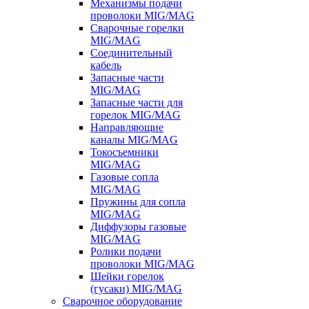
Механизмы подачи
проволоки MIG/MAG
Сварочные горелки
MIG/MAG
Соединительный
кабель
Запасные части
MIG/MAG
Запасные части для
горелок MIG/MAG
Направляющие
каналы MIG/MAG
Токосъемники
MIG/MAG
Газовые сопла
MIG/MAG
Пружины для сопла
MIG/MAG
Диффузоры газовые
MIG/MAG
Ролики подачи
проволоки MIG/MAG
Шейки горелок
(гусаки) MIG/MAG
Сварочное оборудование