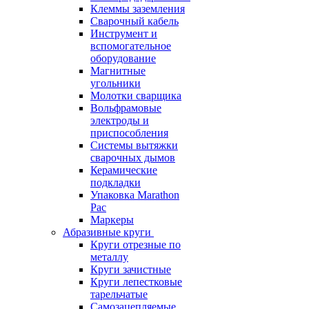
Клеммы заземления
Сварочный кабель
Инструмент и
вспомогательное
оборудование
Магнитные
угольники
Молотки сварщика
Вольфрамовые
электроды и
приспособления
Системы вытяжки
сварочных дымов
Керамические
подкладки
Упаковка Marathon
Pac
Маркеры
Абразивные круги
Круги отрезные по
металлу
Круги зачистные
Круги лепестковые
тарельчатые
Самозацепляемые