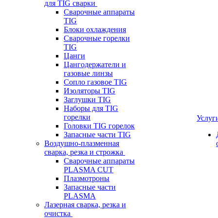
для TIG сварки
Сварочные аппараты
TIG
Блоки охлаждения
Сварочные горелки
TIG
Цанги
Цангодержатели и
газовые линзы
Сопло газовое TIG
Изоляторы TIG
Заглушки TIG
Наборы для TIG
горелки
Услуг
Головки TIG горелок
Запасные части TIG
Воздушно-плазменная
сварка, резка и строжка
Сварочные аппараты
PLASMA CUT
Плазмотроны
Запасные части
PLASMA
Лазерная сварка, резка и
очистка