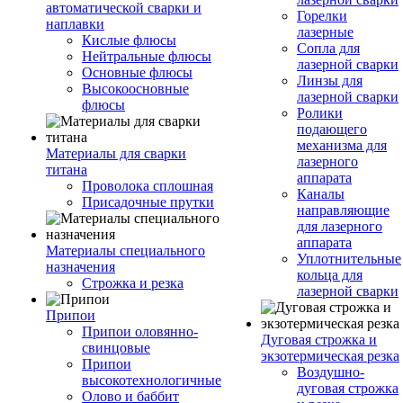
автоматической сварки и
Горелки
наплавки
лазерные
Кислые флюсы
Сопла для
Нейтральные флюсы
лазерной сварки
Основные флюсы
Линзы для
Высокоосновные
лазерной сварки
флюсы
Ролики
подающего
механизма для
Материалы для сварки
лазерного
титана
аппарата
Проволока сплошная
Каналы
Присадочные прутки
направляющие
для лазерного
аппарата
Материалы специального
Уплотнительные
назначения
кольца для
Строжка и резка
лазерной сварки
Припои
Припои оловянно-
Дуговая строжка и
свинцовые
экзотермическая резка
Припои
Воздушно-
высокотехнологичные
дуговая строжка
Олово и баббит