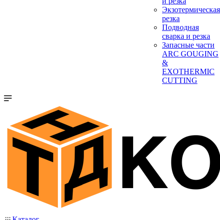
и резка
Экзотермическая
резка
Подводная
сварка и резка
Запасные части
ARC GOUGING
&
EXOTHERMIC
CUTTING
Каталог