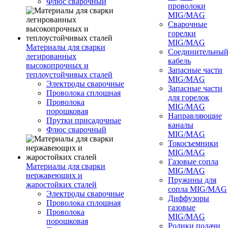
Флюс сварочный
проволоки
MIG/MAG
Сварочные
горелки
MIG/MAG
Материалы для сварки
Соединительны
легированных
кабель
высокопрочных и
Запасные части
теплоустойчивых сталей
MIG/MAG
Электроды сварочные
Запасные части
Проволока сплошная
для горелок
Проволока
MIG/MAG
порошковая
Направляющие
Прутки присадочные
каналы
Флюс сварочный
MIG/MAG
Токосъемники
MIG/MAG
Газовые сопла
Материалы для сварки
MIG/MAG
нержавеющих и
Пружины для
жаростойких сталей
сопла MIG/MAG
Электроды сварочные
Диффузоры
Проволока сплошная
газовые
Проволока
MIG/MAG
порошковая
Ролики подачи