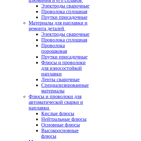
алюминия и его сплавов
Электроды сварочные
Проволока сплошная
Прутки присадочные
Материалы для наплавки и
ремонта деталей
Электроды сварочные
Проволока сплошная
Проволока
порошковая
Прутки присадочные
Флюсы и проволоки
для износостойкой
наплавки
Ленты сварочные
Специализированные
материалы
Флюсы и проволоки для
автоматической сварки и
наплавки
Кислые флюсы
Нейтральные флюсы
Основные флюсы
Высокоосновные
флюсы