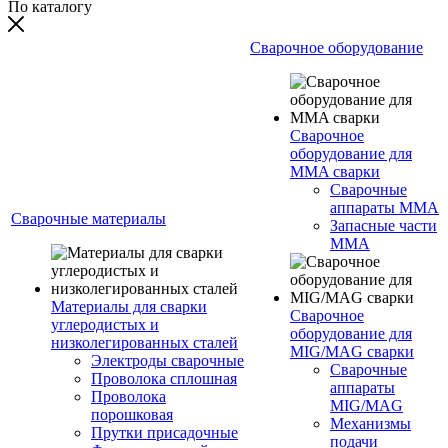
По каталогу
Сварочное оборудование
Сварочное
оборудование для
MMA сварки
Сварочные
аппараты MMA
Сварочные материалы
Запасные части
MMA
Материалы для сварки
Сварочное
углеродистых и
оборудование для
низколегированных сталей
MIG/MAG сварки
Электроды сварочные
Сварочные
Проволока сплошная
аппараты
Проволока
MIG/MAG
порошковая
Механизмы
Прутки присадочные
подачи