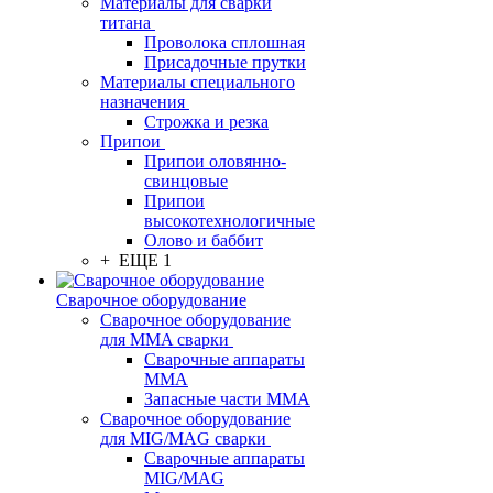
Материалы для сварки
титана
Проволока сплошная
Присадочные прутки
Материалы специального
назначения
Строжка и резка
Припои
Припои оловянно-
свинцовые
Припои
высокотехнологичные
Олово и баббит
+ ЕЩЕ 1
Сварочное оборудование
Сварочное оборудование
для MMA сварки
Сварочные аппараты
MMA
Запасные части MMA
Сварочное оборудование
для MIG/MAG сварки
Сварочные аппараты
MIG/MAG