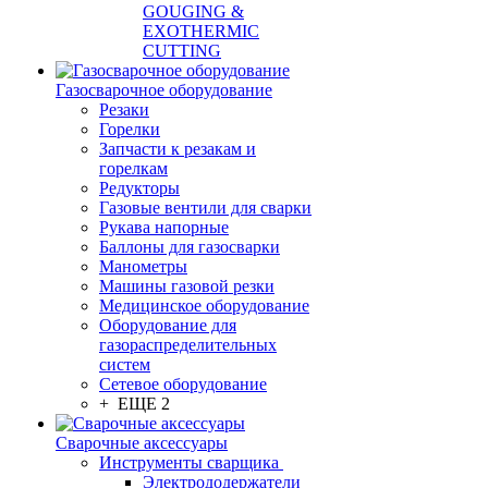
GOUGING &
EXOTHERMIC
CUTTING
Газосварочное оборудование
Резаки
Горелки
Запчасти к резакам и
горелкам
Редукторы
Газовые вентили для сварки
Рукава напорные
Баллоны для газосварки
Манометры
Машины газовой резки
Медицинское оборудование
Оборудование для
газораспределительных
систем
Сетевое оборудование
+ ЕЩЕ 2
Сварочные аксессуары
Инструменты сварщика
Электрододержатели