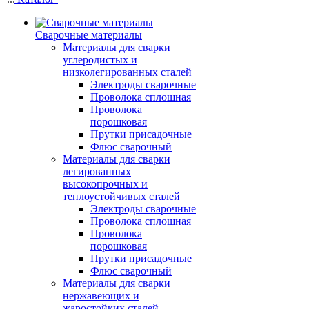
Сварочные материалы
Материалы для сварки
углеродистых и
низколегированных сталей
Электроды сварочные
Проволока сплошная
Проволока
порошковая
Прутки присадочные
Флюс сварочный
Материалы для сварки
легированных
высокопрочных и
теплоустойчивых сталей
Электроды сварочные
Проволока сплошная
Проволока
порошковая
Прутки присадочные
Флюс сварочный
Материалы для сварки
нержавеющих и
жаростойких сталей