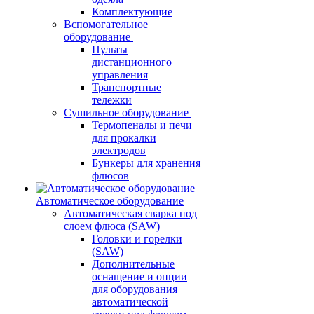
Комплектующие
Вспомогательное
оборудование
Пульты
дистанционного
управления
Транспортные
тележки
Сушильное оборудование
Термопеналы и печи
для прокалки
электродов
Бункеры для хранения
флюсов
Автоматическое оборудование
Автоматическая сварка под
слоем флюса (SAW)
Головки и горелки
(SAW)
Дополнительные
оснащение и опции
для оборудования
автоматической