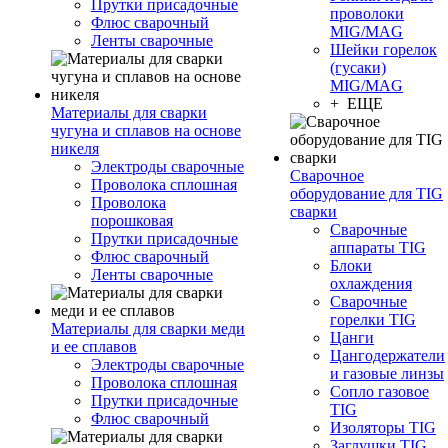
Прутки присадочные
проволоки
Флюс сварочный
MIG/MAG
Ленты сварочные
Шейки горелок
(гусаки)
MIG/MAG
+ ЕЩЕ
Материалы для сварки
чугуна и сплавов на основе
никеля
Электроды сварочные
Сварочное
Проволока сплошная
оборудование для TIG
Проволока
сварки
порошковая
Сварочные
Прутки присадочные
аппараты TIG
Флюс сварочный
Блоки
Ленты сварочные
охлаждения
Сварочные
горелки TIG
Материалы для сварки меди
Цанги
и ее сплавов
Цангодержатели
Электроды сварочные
и газовые линзы
Проволока сплошная
Сопло газовое
Прутки присадочные
TIG
Флюс сварочный
Изоляторы TIG
Заглушки TIG