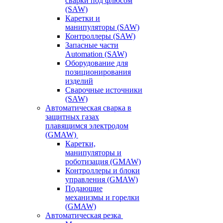
сварки под флюсом
(SAW)
Каретки и
манипуляторы (SAW)
Контроллеры (SAW)
Запасные части
Automation (SAW)
Оборудование для
позиционирования
изделий
Сварочные источники
(SAW)
Автоматическая сварка в
защитных газах
плавящимся электродом
(GMAW)
Каретки,
манипуляторы и
роботизация (GMAW)
Контроллеры и блоки
управления (GMAW)
Подающие
механизмы и горелки
(GMAW)
Автоматическая резка