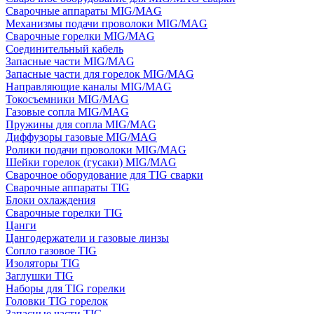
Сварочные аппараты MIG/MAG
Механизмы подачи проволоки MIG/MAG
Сварочные горелки MIG/MAG
Соединительный кабель
Запасные части MIG/MAG
Запасные части для горелок MIG/MAG
Направляющие каналы MIG/MAG
Токосъемники MIG/MAG
Газовые сопла MIG/MAG
Пружины для сопла MIG/MAG
Диффузоры газовые MIG/MAG
Ролики подачи проволоки MIG/MAG
Шейки горелок (гусаки) MIG/MAG
Сварочное оборудование для TIG сварки
Сварочные аппараты TIG
Блоки охлаждения
Сварочные горелки TIG
Цанги
Цангодержатели и газовые линзы
Сопло газовое TIG
Изоляторы TIG
Заглушки TIG
Наборы для TIG горелки
Головки TIG горелок
Запасные части TIG