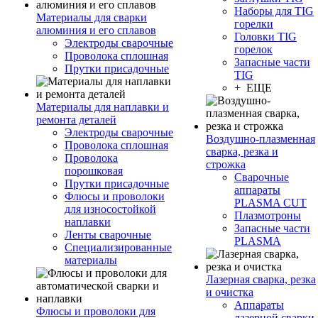
Наборы для TIG
Материалы для сварки
горелки
алюминия и его сплавов
Головки TIG
Электроды сварочные
горелок
Проволока сплошная
Запасные части
Прутки присадочные
TIG
+ ЕЩЕ
Материалы для наплавки и
ремонта деталей
Электроды сварочные
Воздушно-плазменная
Проволока сплошная
сварка, резка и
Проволока
строжка
порошковая
Сварочные
Прутки присадочные
аппараты
Флюсы и проволоки
PLASMA CUT
для износостойкой
Плазмотроны
наплавки
Запасные части
Ленты сварочные
PLASMA
Специализированные
материалы
Лазерная сварка, резка
и очистка
Аппараты
Флюсы и проволоки для
лазерной сварки