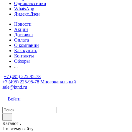
Одноклассники
WhatsApp
Яндекс.Дзен
Новости
Акции
Доставка
Оплата
О компании
Как купить
Контакты
Обзоры
...
+7 (495) 225-95-78
+7 (495) 225-95-78
Многоканальный
sale@ktnd.ru
Войти
Каталог
По всему сайту