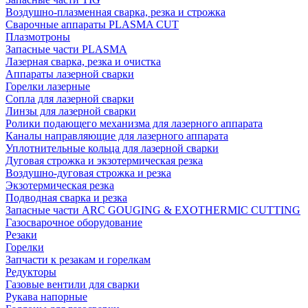
Воздушно-плазменная сварка, резка и строжка
Сварочные аппараты PLASMA CUT
Плазмотроны
Запасные части PLASMA
Лазерная сварка, резка и очистка
Аппараты лазерной сварки
Горелки лазерные
Сопла для лазерной сварки
Линзы для лазерной сварки
Ролики подающего механизма для лазерного аппарата
Каналы направляющие для лазерного аппарата
Уплотнительные кольца для лазерной сварки
Дуговая строжка и экзотермическая резка
Воздушно-дуговая строжка и резка
Экзотермическая резка
Подводная сварка и резка
Запасные части ARC GOUGING & EXOTHERMIC CUTTING
Газосварочное оборудование
Резаки
Горелки
Запчасти к резакам и горелкам
Редукторы
Газовые вентили для сварки
Рукава напорные