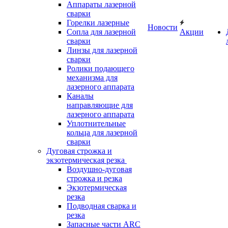
Аппараты лазерной
сварки
Горелки лазерные
Новости
Сопла для лазерной
Акции
сварки
Линзы для лазерной
сварки
Ролики подающего
механизма для
лазерного аппарата
Каналы
направляющие для
лазерного аппарата
Уплотнительные
кольца для лазерной
сварки
Дуговая строжка и
экзотермическая резка
Воздушно-дуговая
строжка и резка
Экзотермическая
резка
Подводная сварка и
резка
Запасные части ARC