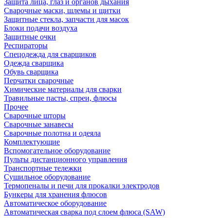
Защита лица, глаз и органов дыхания
Сварочные маски, шлемы и щитки
Защитные стекла, запчасти для масок
Блоки подачи воздуха
Защитные очки
Респираторы
Спецодежда для сварщиков
Одежда сварщика
Обувь сварщика
Перчатки сварочные
Химические материалы для сварки
Травильные пасты, спреи, флюсы
Прочее
Сварочные шторы
Сварочные занавесы
Сварочные полотна и одеяла
Комплектующие
Вспомогательное оборудование
Пульты дистанционного управления
Транспортные тележки
Сушильное оборудование
Термопеналы и печи для прокалки электродов
Бункеры для хранения флюсов
Автоматическое оборудование
Автоматическая сварка под слоем флюса (SAW)