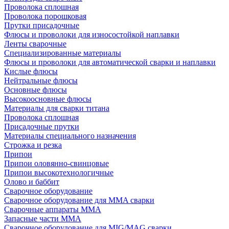
Проволока сплошная
Проволока порошковая
Прутки присадочные
Флюсы и проволоки для износостойкой наплавки
Ленты сварочные
Специализированные материалы
Флюсы и проволоки для автоматической сварки и наплавки
Кислые флюсы
Нейтральные флюсы
Основные флюсы
Высокоосновные флюсы
Материалы для сварки титана
Проволока сплошная
Присадочные прутки
Материалы специального назначения
Строжка и резка
Припои
Припои оловянно-свинцовые
Припои высокотехнологичные
Олово и баббит
Сварочное оборудование
Сварочное оборудование для MMA сварки
Сварочные аппараты MMA
Запасные части MMA
Сварочное оборудование для MIG/MAG сварки