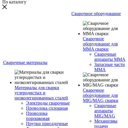
По каталогу
Сварочное оборудование
Сварочное
оборудование для
MMA сварки
Сварочные
аппараты MMA
Сварочные материалы
Запасные части
MMA
Материалы для сварки
Сварочное
углеродистых и
оборудование для
низколегированных сталей
MIG/MAG сварки
Электроды сварочные
Сварочные
Проволока сплошная
аппараты
Проволока
MIG/MAG
порошковая
Механизмы
Прутки присадочные
подачи