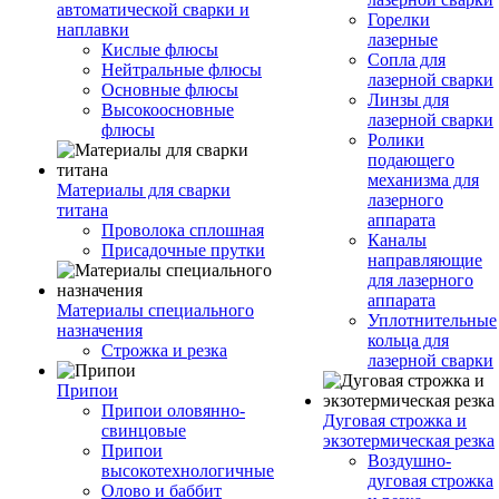
автоматической сварки и
Горелки
наплавки
лазерные
Кислые флюсы
Сопла для
Нейтральные флюсы
лазерной сварки
Основные флюсы
Линзы для
Высокоосновные
лазерной сварки
флюсы
Ролики
подающего
механизма для
Материалы для сварки
лазерного
титана
аппарата
Проволока сплошная
Каналы
Присадочные прутки
направляющие
для лазерного
аппарата
Материалы специального
Уплотнительные
назначения
кольца для
Строжка и резка
лазерной сварки
Припои
Припои оловянно-
Дуговая строжка и
свинцовые
экзотермическая резка
Припои
Воздушно-
высокотехнологичные
дуговая строжка
Олово и баббит