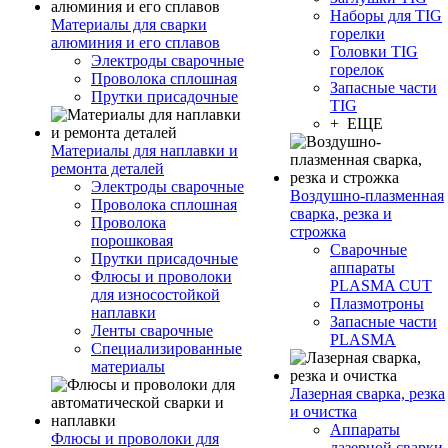
Наборы для TIG
Материалы для сварки
горелки
алюминия и его сплавов
Головки TIG
Электроды сварочные
горелок
Проволока сплошная
Запасные части
Прутки присадочные
TIG
+ ЕЩЕ
Материалы для наплавки и
ремонта деталей
Электроды сварочные
Воздушно-плазменная
Проволока сплошная
сварка, резка и
Проволока
строжка
порошковая
Сварочные
Прутки присадочные
аппараты
Флюсы и проволоки
PLASMA CUT
для износостойкой
Плазмотроны
наплавки
Запасные части
Ленты сварочные
PLASMA
Специализированные
материалы
Лазерная сварка, резка
и очистка
Аппараты
Флюсы и проволоки для
лазерной сварки