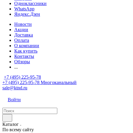
Одноклассники
WhatsApp
Яндекс.Дзен
Новости
Акции
Доставка
Оплата
О компании
Как купить
Контакты
Обзоры
...
+7 (495) 225-95-78
+7 (495) 225-95-78
Многоканальный
sale@ktnd.ru
Войти
Каталог
По всему сайту