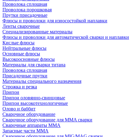
Проволока сплошная
Проволока порошковая
Прутки присадочные
Флюсы и проволоки для износостойкой наплавки
Ленты сварочные
Специализированные материалы
Флюсы и проволоки для автоматической сварки и наплавки
Кислые флюсы
Нейтральные флюсы
Основные флюсы
Высокоосновные флюсы
Материалы для сварки титана
Проволока сплошная
Присадочные прутки
Материалы специального назначения
Строжка и резка
Припои
Припои оловянно-свинцовые
Припои высокотехнологичные
Олово и баббит
Сварочное оборудование
Сварочное оборудование для MMA сварки
Сварочные аппараты MMA
Запасные части MMA
Сварочное оборудование для MIG/MAG сварки