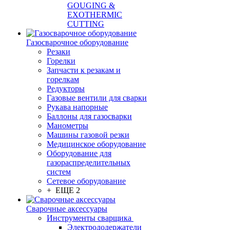
GOUGING &
EXOTHERMIC
CUTTING
Газосварочное оборудование
Резаки
Горелки
Запчасти к резакам и
горелкам
Редукторы
Газовые вентили для сварки
Рукава напорные
Баллоны для газосварки
Манометры
Машины газовой резки
Медицинское оборудование
Оборудование для
газораспределительных
систем
Сетевое оборудование
+ ЕЩЕ 2
Сварочные аксессуары
Инструменты сварщика
Электрододержатели