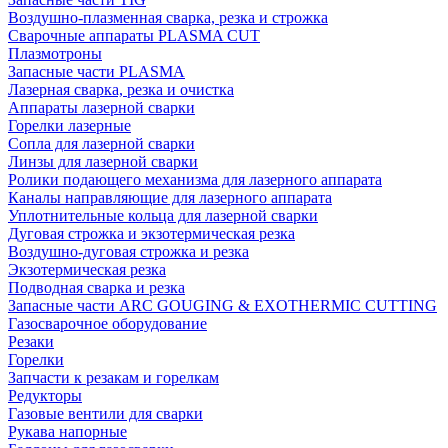
Воздушно-плазменная сварка, резка и строжка
Сварочные аппараты PLASMA CUT
Плазмотроны
Запасные части PLASMA
Лазерная сварка, резка и очистка
Аппараты лазерной сварки
Горелки лазерные
Сопла для лазерной сварки
Линзы для лазерной сварки
Ролики подающего механизма для лазерного аппарата
Каналы направляющие для лазерного аппарата
Уплотнительные кольца для лазерной сварки
Дуговая строжка и экзотермическая резка
Воздушно-дуговая строжка и резка
Экзотермическая резка
Подводная сварка и резка
Запасные части ARC GOUGING & EXOTHERMIC CUTTING
Газосварочное оборудование
Резаки
Горелки
Запчасти к резакам и горелкам
Редукторы
Газовые вентили для сварки
Рукава напорные