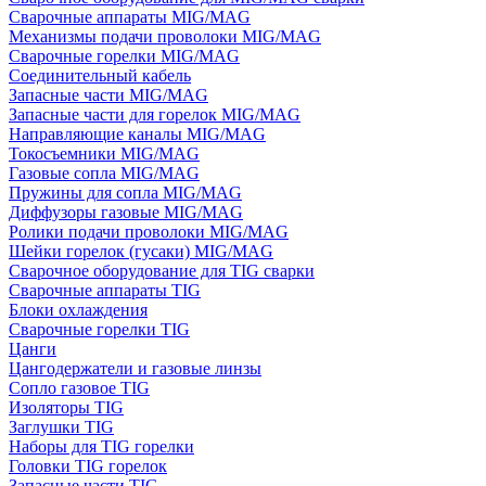
Сварочные аппараты MIG/MAG
Механизмы подачи проволоки MIG/MAG
Сварочные горелки MIG/MAG
Соединительный кабель
Запасные части MIG/MAG
Запасные части для горелок MIG/MAG
Направляющие каналы MIG/MAG
Токосъемники MIG/MAG
Газовые сопла MIG/MAG
Пружины для сопла MIG/MAG
Диффузоры газовые MIG/MAG
Ролики подачи проволоки MIG/MAG
Шейки горелок (гусаки) MIG/MAG
Сварочное оборудование для TIG сварки
Сварочные аппараты TIG
Блоки охлаждения
Сварочные горелки TIG
Цанги
Цангодержатели и газовые линзы
Сопло газовое TIG
Изоляторы TIG
Заглушки TIG
Наборы для TIG горелки
Головки TIG горелок
Запасные части TIG