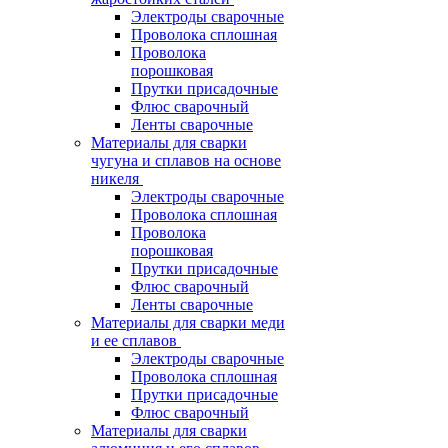
Электроды сварочные
Проволока сплошная
Проволока
порошковая
Прутки присадочные
Флюс сварочный
Ленты сварочные
Материалы для сварки
чугуна и сплавов на основе
никеля
Электроды сварочные
Проволока сплошная
Проволока
порошковая
Прутки присадочные
Флюс сварочный
Ленты сварочные
Материалы для сварки меди
и ее сплавов
Электроды сварочные
Проволока сплошная
Прутки присадочные
Флюс сварочный
Материалы для сварки