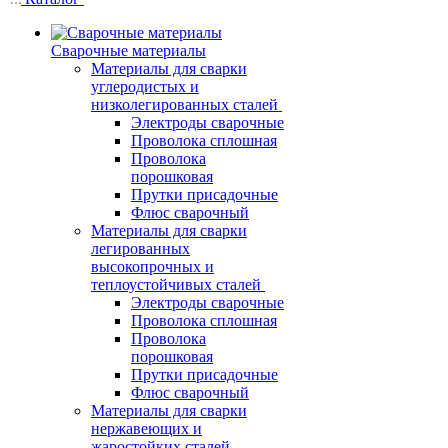
Сварочные материалы
Материалы для сварки
углеродистых и
низколегированных сталей
Электроды сварочные
Проволока сплошная
Проволока
порошковая
Прутки присадочные
Флюс сварочный
Материалы для сварки
легированных
высокопрочных и
теплоустойчивых сталей
Электроды сварочные
Проволока сплошная
Проволока
порошковая
Прутки присадочные
Флюс сварочный
Материалы для сварки
нержавеющих и
жаростойких сталей