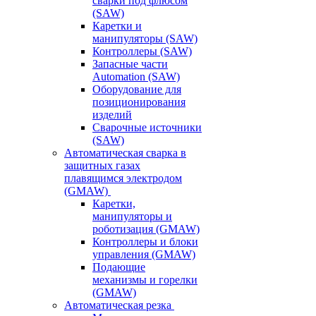
сварки под флюсом
(SAW)
Каретки и
манипуляторы (SAW)
Контроллеры (SAW)
Запасные части
Automation (SAW)
Оборудование для
позиционирования
изделий
Сварочные источники
(SAW)
Автоматическая сварка в
защитных газах
плавящимся электродом
(GMAW)
Каретки,
манипуляторы и
роботизация (GMAW)
Контроллеры и блоки
управления (GMAW)
Подающие
механизмы и горелки
(GMAW)
Автоматическая резка