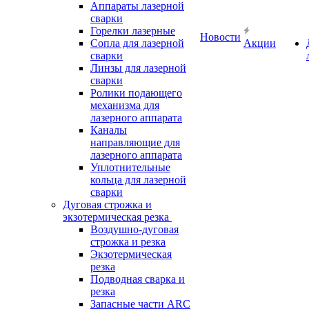
Аппараты лазерной
сварки
Горелки лазерные
Новости
Сопла для лазерной
Акции
сварки
Линзы для лазерной
сварки
Ролики подающего
механизма для
лазерного аппарата
Каналы
направляющие для
лазерного аппарата
Уплотнительные
кольца для лазерной
сварки
Дуговая строжка и
экзотермическая резка
Воздушно-дуговая
строжка и резка
Экзотермическая
резка
Подводная сварка и
резка
Запасные части ARC