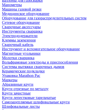
Баллоны для газосварки
Манометры
Машины газовой резки
Медицинское оборудование
Оборудование для газораспределительных систем
Сетевое оборудование
Сварочные аксессуары
Инструменты сварщика
Электрододержатели
Клеммы заземления
Сварочный кабель
Инструмент и вспомогательное оборудование
Магнитные угольники
Молотки сварщика
Вольфрамовые электроды и приспособления
Системы вытяжки сварочных дымов
Керамические подкладки
Упаковка Marathon Pac
Маркеры
Абразивные круги
Круги отрезные по металлу
Круги зачистные
Круги лепестковые тарельчатые
Самозацепляемые шлифовальные круги
Шлифовальные листы