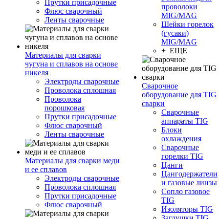
Прутки присадочные
проволоки
Флюс сварочный
MIG/MAG
Ленты сварочные
Шейки горелок
(гусаки)
MIG/MAG
+ ЕЩЕ
Материалы для сварки
чугуна и сплавов на основе
никеля
Электроды сварочные
Сварочное
Проволока сплошная
оборудование для TIG
Проволока
сварки
порошковая
Сварочные
Прутки присадочные
аппараты TIG
Флюс сварочный
Блоки
Ленты сварочные
охлаждения
Сварочные
горелки TIG
Материалы для сварки меди
Цанги
и ее сплавов
Цангодержатели
Электроды сварочные
и газовые линзы
Проволока сплошная
Сопло газовое
Прутки присадочные
TIG
Флюс сварочный
Изоляторы TIG
Заглушки TIG