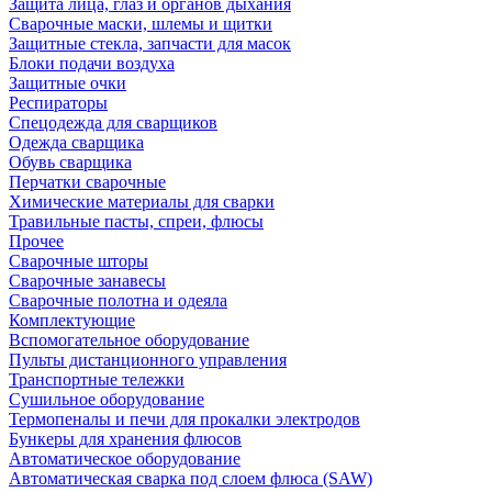
Защита лица, глаз и органов дыхания
Сварочные маски, шлемы и щитки
Защитные стекла, запчасти для масок
Блоки подачи воздуха
Защитные очки
Респираторы
Спецодежда для сварщиков
Одежда сварщика
Обувь сварщика
Перчатки сварочные
Химические материалы для сварки
Травильные пасты, спреи, флюсы
Прочее
Сварочные шторы
Сварочные занавесы
Сварочные полотна и одеяла
Комплектующие
Вспомогательное оборудование
Пульты дистанционного управления
Транспортные тележки
Сушильное оборудование
Термопеналы и печи для прокалки электродов
Бункеры для хранения флюсов
Автоматическое оборудование
Автоматическая сварка под слоем флюса (SAW)