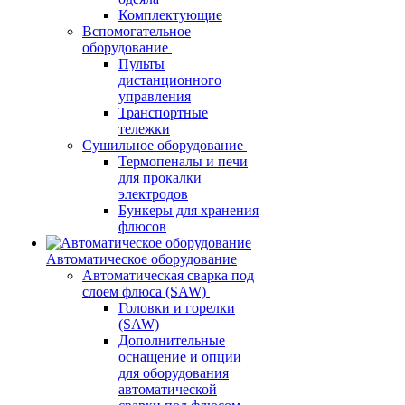
Комплектующие
Вспомогательное
оборудование
Пульты
дистанционного
управления
Транспортные
тележки
Сушильное оборудование
Термопеналы и печи
для прокалки
электродов
Бункеры для хранения
флюсов
Автоматическое оборудование
Автоматическая сварка под
слоем флюса (SAW)
Головки и горелки
(SAW)
Дополнительные
оснащение и опции
для оборудования
автоматической