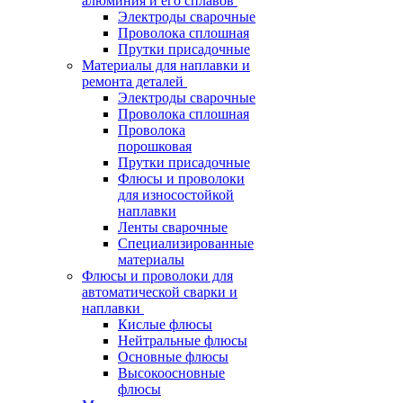
алюминия и его сплавов
Электроды сварочные
Проволока сплошная
Прутки присадочные
Материалы для наплавки и
ремонта деталей
Электроды сварочные
Проволока сплошная
Проволока
порошковая
Прутки присадочные
Флюсы и проволоки
для износостойкой
наплавки
Ленты сварочные
Специализированные
материалы
Флюсы и проволоки для
автоматической сварки и
наплавки
Кислые флюсы
Нейтральные флюсы
Основные флюсы
Высокоосновные
флюсы