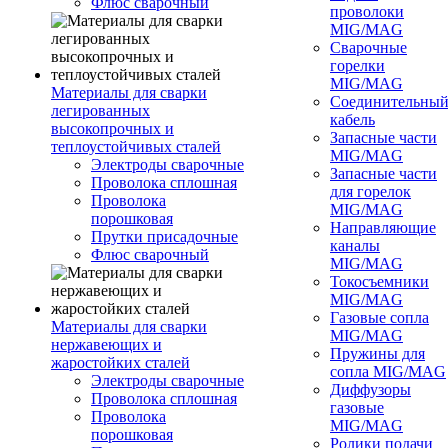
Флюс сварочный
проволоки
MIG/MAG
Сварочные
горелки
MIG/MAG
Материалы для сварки
Соединительны
легированных
кабель
высокопрочных и
Запасные части
теплоустойчивых сталей
MIG/MAG
Электроды сварочные
Запасные части
Проволока сплошная
для горелок
Проволока
MIG/MAG
порошковая
Направляющие
Прутки присадочные
каналы
Флюс сварочный
MIG/MAG
Токосъемники
MIG/MAG
Газовые сопла
Материалы для сварки
MIG/MAG
нержавеющих и
Пружины для
жаростойких сталей
сопла MIG/MAG
Электроды сварочные
Диффузоры
Проволока сплошная
газовые
Проволока
MIG/MAG
порошковая
Ролики подачи