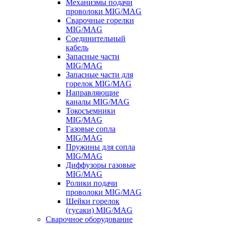
Механизмы подачи
проволоки MIG/MAG
Сварочные горелки
MIG/MAG
Соединительный
кабель
Запасные части
MIG/MAG
Запасные части для
горелок MIG/MAG
Направляющие
каналы MIG/MAG
Токосъемники
MIG/MAG
Газовые сопла
MIG/MAG
Пружины для сопла
MIG/MAG
Диффузоры газовые
MIG/MAG
Ролики подачи
проволоки MIG/MAG
Шейки горелок
(гусаки) MIG/MAG
Сварочное оборудование