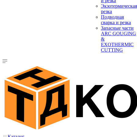
и резка
Экзотермическая
резка
Подводная
сварка и резка
Запасные части
ARC GOUGING
&
EXOTHERMIC
CUTTING
Каталог