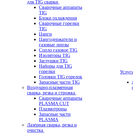
для TIG сварки
Сварочные аппараты
TIG
Блоки охлаждения
Сварочные горелки
TIG
Цанги
Цангодержатели и
газовые линзы
Сопло газовое TIG
Изоляторы TIG
Заглушки TIG
Наборы для TIG
горелки
Услуг
Головки TIG горелок
Запасные части TIG
Воздушно-плазменная
сварка, резка и строжка
Сварочные аппараты
PLASMA CUT
Плазмотроны
Запасные части
PLASMA
Лазерная сварка, резка и
очистка