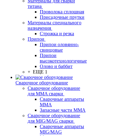
Материалы для сварки
титана
Проволока сплошная
Присадочные прутки
Материалы специального
назначения
Строжка и резка
Припои
Припои оловянно-
свинцовые
Припои
высокотехнологичные
Олово и баббит
+ ЕЩЕ 1
Сварочное оборудование
Сварочное оборудование
для MMA сварки
Сварочные аппараты
MMA
Запасные части MMA
Сварочное оборудование
для MIG/MAG сварки
Сварочные аппараты
MIG/MAG