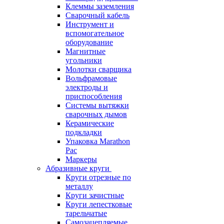
Клеммы заземления
Сварочный кабель
Инструмент и
вспомогательное
оборудование
Магнитные
угольники
Молотки сварщика
Вольфрамовые
электроды и
приспособления
Системы вытяжки
сварочных дымов
Керамические
подкладки
Упаковка Marathon
Pac
Маркеры
Абразивные круги
Круги отрезные по
металлу
Круги зачистные
Круги лепестковые
тарельчатые
Самозацепляемые