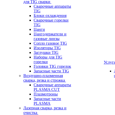
для TIG сварки
Сварочные аппараты
TIG
Блоки охлаждения
Сварочные горелки
TIG
Цанги
Цангодержатели и
газовые линзы
Сопло газовое TIG
Изоляторы TIG
Заглушки TIG
Наборы для TIG
горелки
Услуг
Головки TIG горелок
Запасные части TIG
Воздушно-плазменная
сварка, резка и строжка
Сварочные аппараты
PLASMA CUT
Плазмотроны
Запасные части
PLASMA
Лазерная сварка, резка и
очистка