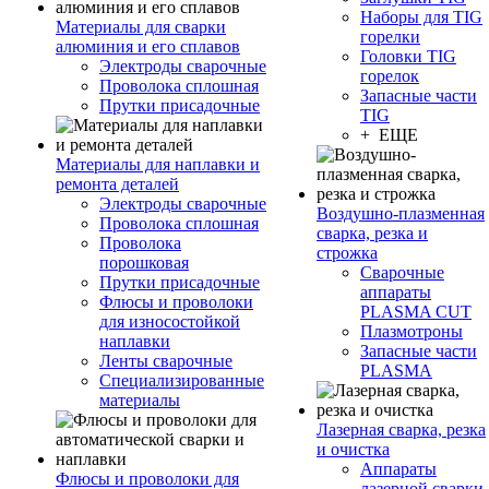
Наборы для TIG
Материалы для сварки
горелки
алюминия и его сплавов
Головки TIG
Электроды сварочные
горелок
Проволока сплошная
Запасные части
Прутки присадочные
TIG
+ ЕЩЕ
Материалы для наплавки и
ремонта деталей
Электроды сварочные
Воздушно-плазменная
Проволока сплошная
сварка, резка и
Проволока
строжка
порошковая
Сварочные
Прутки присадочные
аппараты
Флюсы и проволоки
PLASMA CUT
для износостойкой
Плазмотроны
наплавки
Запасные части
Ленты сварочные
PLASMA
Специализированные
материалы
Лазерная сварка, резка
и очистка
Аппараты
Флюсы и проволоки для
лазерной сварки