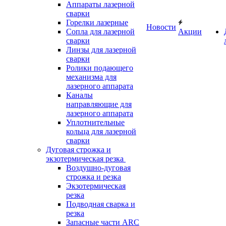
Аппараты лазерной
сварки
Горелки лазерные
Новости
Сопла для лазерной
Акции
сварки
Линзы для лазерной
сварки
Ролики подающего
механизма для
лазерного аппарата
Каналы
направляющие для
лазерного аппарата
Уплотнительные
кольца для лазерной
сварки
Дуговая строжка и
экзотермическая резка
Воздушно-дуговая
строжка и резка
Экзотермическая
резка
Подводная сварка и
резка
Запасные части ARC