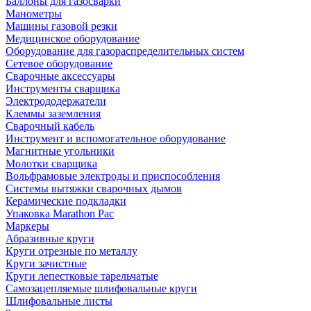
Баллоны для газосварки
Манометры
Машины газовой резки
Медицинское оборудование
Оборудование для газораспределительных систем
Сетевое оборудование
Сварочные аксессуары
Инструменты сварщика
Электрододержатели
Клеммы заземления
Сварочный кабель
Инструмент и вспомогательное оборудование
Магнитные угольники
Молотки сварщика
Вольфрамовые электроды и приспособления
Системы вытяжки сварочных дымов
Керамические подкладки
Упаковка Marathon Pac
Маркеры
Абразивные круги
Круги отрезные по металлу
Круги зачистные
Круги лепестковые тарельчатые
Самозацепляемые шлифовальные круги
Шлифовальные листы