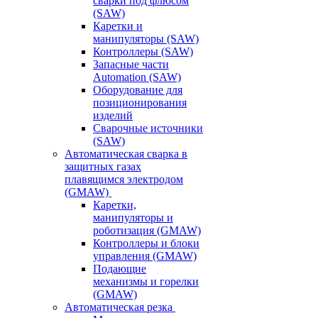
сварки под флюсом
(SAW)
Каретки и
манипуляторы (SAW)
Контроллеры (SAW)
Запасные части
Automation (SAW)
Оборудование для
позиционирования
изделий
Сварочные источники
(SAW)
Автоматическая сварка в
защитных газах
плавящимся электродом
(GMAW)
Каретки,
манипуляторы и
роботизация (GMAW)
Контроллеры и блоки
управления (GMAW)
Подающие
механизмы и горелки
(GMAW)
Автоматическая резка