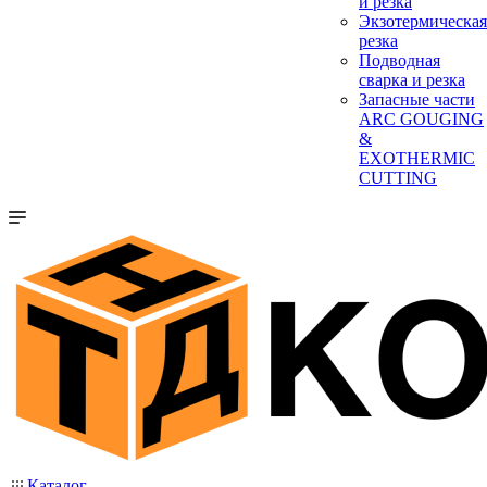
и резка
Экзотермическая
резка
Подводная
сварка и резка
Запасные части
ARC GOUGING
&
EXOTHERMIC
CUTTING
Каталог