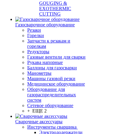
GOUGING &
EXOTHERMIC
CUTTING
Газосварочное оборудование
Резаки
Горелки
Запчасти к резакам и
горелкам
Редукторы
Газовые вентили для сварки
Рукава напорные
Баллоны для газосварки
Манометры
Машины газовой резки
Медицинское оборудование
Оборудование для
газораспределительных
систем
Сетевое оборудование
+ ЕЩЕ 2
Сварочные аксессуары
Инструменты сварщика
Электрододержатели