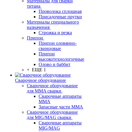
Материалы для сварки
титана
Проволока сплошная
Присадочные прутки
Материалы специального
назначения
Строжка и резка
Припои
Припои оловянно-
свинцовые
Припои
высокотехнологичные
Олово и баббит
+ ЕЩЕ 1
Сварочное оборудование
Сварочное оборудование
для MMA сварки
Сварочные аппараты
MMA
Запасные части MMA
Сварочное оборудование
для MIG/MAG сварки
Сварочные аппараты
MIG/MAG