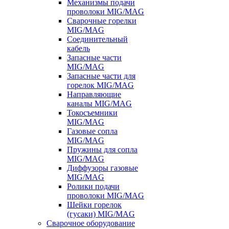
Механизмы подачи
проволоки MIG/MAG
Сварочные горелки
MIG/MAG
Соединительный
кабель
Запасные части
MIG/MAG
Запасные части для
горелок MIG/MAG
Направляющие
каналы MIG/MAG
Токосъемники
MIG/MAG
Газовые сопла
MIG/MAG
Пружины для сопла
MIG/MAG
Диффузоры газовые
MIG/MAG
Ролики подачи
проволоки MIG/MAG
Шейки горелок
(гусаки) MIG/MAG
Сварочное оборудование