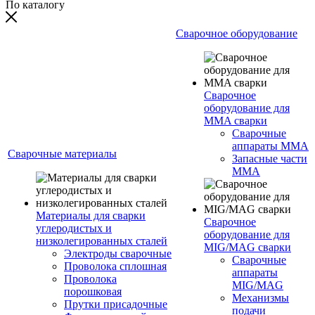
По каталогу
Сварочное оборудование
Сварочное
оборудование для
MMA сварки
Сварочные
аппараты MMA
Сварочные материалы
Запасные части
MMA
Материалы для сварки
Сварочное
углеродистых и
оборудование для
низколегированных сталей
MIG/MAG сварки
Электроды сварочные
Сварочные
Проволока сплошная
аппараты
Проволока
MIG/MAG
порошковая
Механизмы
Прутки присадочные
подачи