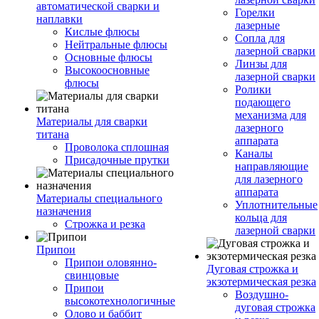
автоматической сварки и
Горелки
наплавки
лазерные
Кислые флюсы
Сопла для
Нейтральные флюсы
лазерной сварки
Основные флюсы
Линзы для
Высокоосновные
лазерной сварки
флюсы
Ролики
подающего
механизма для
Материалы для сварки
лазерного
титана
аппарата
Проволока сплошная
Каналы
Присадочные прутки
направляющие
для лазерного
аппарата
Материалы специального
Уплотнительные
назначения
кольца для
Строжка и резка
лазерной сварки
Припои
Припои оловянно-
Дуговая строжка и
свинцовые
экзотермическая резка
Припои
Воздушно-
высокотехнологичные
дуговая строжка
Олово и баббит