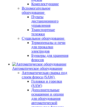
Комплектующие
Вспомогательное
оборудование
Пульты
дистанционного
управления
Транспортные
тележки
Сушильное оборудование
Термопеналы и печи
для прокалки
электродов
Бункеры для хранения
флюсов
Автоматическое оборудование
Автоматическая сварка под
слоем флюса (SAW)
Головки и горелки
(SAW)
Дополнительные
оснащение и опции
для оборудования
автоматической