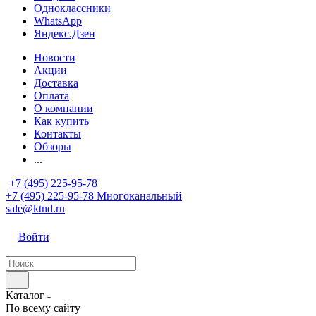
Одноклассники
WhatsApp
Яндекс.Дзен
Новости
Акции
Доставка
Оплата
О компании
Как купить
Контакты
Обзоры
...
+7 (495) 225-95-78
+7 (495) 225-95-78
Многоканальный
sale@ktnd.ru
Войти
Каталог
По всему сайту