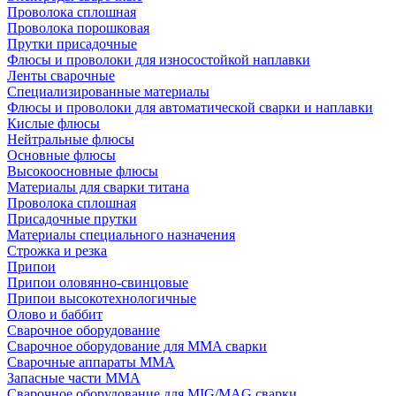
Проволока сплошная
Проволока порошковая
Прутки присадочные
Флюсы и проволоки для износостойкой наплавки
Ленты сварочные
Специализированные материалы
Флюсы и проволоки для автоматической сварки и наплавки
Кислые флюсы
Нейтральные флюсы
Основные флюсы
Высокоосновные флюсы
Материалы для сварки титана
Проволока сплошная
Присадочные прутки
Материалы специального назначения
Строжка и резка
Припои
Припои оловянно-свинцовые
Припои высокотехнологичные
Олово и баббит
Сварочное оборудование
Сварочное оборудование для MMA сварки
Сварочные аппараты MMA
Запасные части MMA
Сварочное оборудование для MIG/MAG сварки