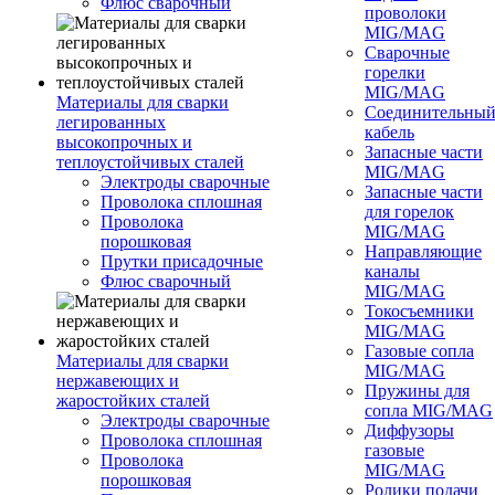
Флюс сварочный
проволоки
MIG/MAG
Сварочные
горелки
MIG/MAG
Материалы для сварки
Соединительны
легированных
кабель
высокопрочных и
Запасные части
теплоустойчивых сталей
MIG/MAG
Электроды сварочные
Запасные части
Проволока сплошная
для горелок
Проволока
MIG/MAG
порошковая
Направляющие
Прутки присадочные
каналы
Флюс сварочный
MIG/MAG
Токосъемники
MIG/MAG
Газовые сопла
Материалы для сварки
MIG/MAG
нержавеющих и
Пружины для
жаростойких сталей
сопла MIG/MAG
Электроды сварочные
Диффузоры
Проволока сплошная
газовые
Проволока
MIG/MAG
порошковая
Ролики подачи