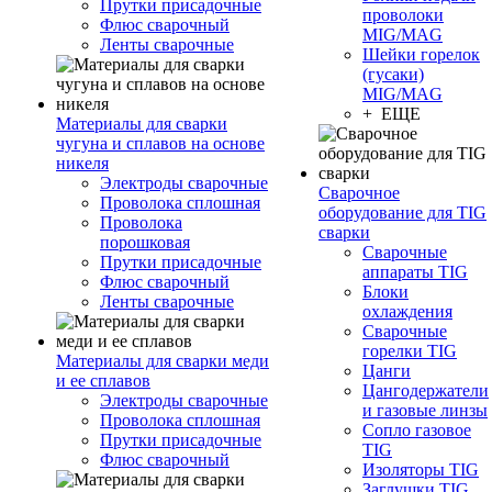
Прутки присадочные
проволоки
Флюс сварочный
MIG/MAG
Ленты сварочные
Шейки горелок
(гусаки)
MIG/MAG
+ ЕЩЕ
Материалы для сварки
чугуна и сплавов на основе
никеля
Электроды сварочные
Сварочное
Проволока сплошная
оборудование для TIG
Проволока
сварки
порошковая
Сварочные
Прутки присадочные
аппараты TIG
Флюс сварочный
Блоки
Ленты сварочные
охлаждения
Сварочные
горелки TIG
Материалы для сварки меди
Цанги
и ее сплавов
Цангодержатели
Электроды сварочные
и газовые линзы
Проволока сплошная
Сопло газовое
Прутки присадочные
TIG
Флюс сварочный
Изоляторы TIG
Заглушки TIG