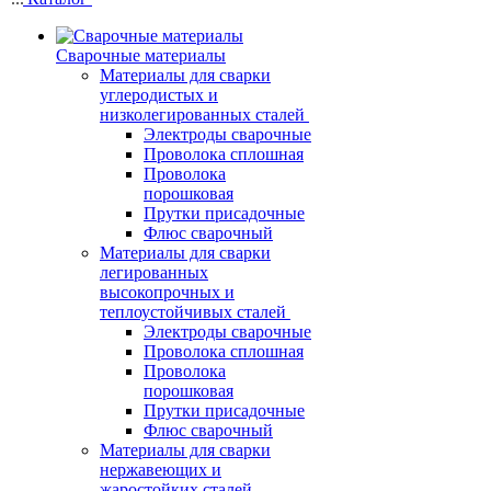
Сварочные материалы
Материалы для сварки
углеродистых и
низколегированных сталей
Электроды сварочные
Проволока сплошная
Проволока
порошковая
Прутки присадочные
Флюс сварочный
Материалы для сварки
легированных
высокопрочных и
теплоустойчивых сталей
Электроды сварочные
Проволока сплошная
Проволока
порошковая
Прутки присадочные
Флюс сварочный
Материалы для сварки
нержавеющих и
жаростойких сталей