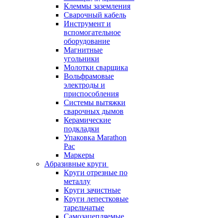
Клеммы заземления
Сварочный кабель
Инструмент и
вспомогательное
оборудование
Магнитные
угольники
Молотки сварщика
Вольфрамовые
электроды и
приспособления
Системы вытяжки
сварочных дымов
Керамические
подкладки
Упаковка Marathon
Pac
Маркеры
Абразивные круги
Круги отрезные по
металлу
Круги зачистные
Круги лепестковые
тарельчатые
Самозацепляемые