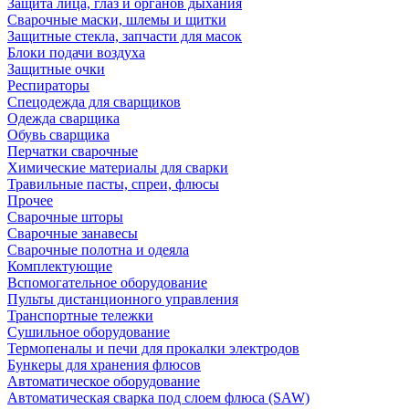
Защита лица, глаз и органов дыхания
Сварочные маски, шлемы и щитки
Защитные стекла, запчасти для масок
Блоки подачи воздуха
Защитные очки
Респираторы
Спецодежда для сварщиков
Одежда сварщика
Обувь сварщика
Перчатки сварочные
Химические материалы для сварки
Травильные пасты, спреи, флюсы
Прочее
Сварочные шторы
Сварочные занавесы
Сварочные полотна и одеяла
Комплектующие
Вспомогательное оборудование
Пульты дистанционного управления
Транспортные тележки
Сушильное оборудование
Термопеналы и печи для прокалки электродов
Бункеры для хранения флюсов
Автоматическое оборудование
Автоматическая сварка под слоем флюса (SAW)