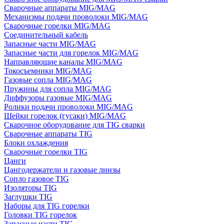
Сварочные аппараты MIG/MAG
Механизмы подачи проволоки MIG/MAG
Сварочные горелки MIG/MAG
Соединительный кабель
Запасные части MIG/MAG
Запасные части для горелок MIG/MAG
Направляющие каналы MIG/MAG
Токосъемники MIG/MAG
Газовые сопла MIG/MAG
Пружины для сопла MIG/MAG
Диффузоры газовые MIG/MAG
Ролики подачи проволоки MIG/MAG
Шейки горелок (гусаки) MIG/MAG
Сварочное оборудование для TIG сварки
Сварочные аппараты TIG
Блоки охлаждения
Сварочные горелки TIG
Цанги
Цангодержатели и газовые линзы
Сопло газовое TIG
Изоляторы TIG
Заглушки TIG
Наборы для TIG горелки
Головки TIG горелок
Запасные части TIG