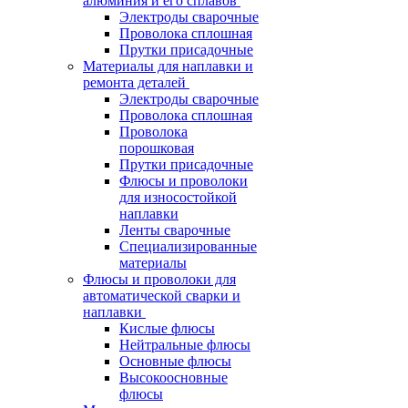
алюминия и его сплавов
Электроды сварочные
Проволока сплошная
Прутки присадочные
Материалы для наплавки и
ремонта деталей
Электроды сварочные
Проволока сплошная
Проволока
порошковая
Прутки присадочные
Флюсы и проволоки
для износостойкой
наплавки
Ленты сварочные
Специализированные
материалы
Флюсы и проволоки для
автоматической сварки и
наплавки
Кислые флюсы
Нейтральные флюсы
Основные флюсы
Высокоосновные
флюсы