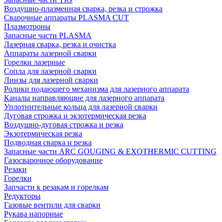
Воздушно-плазменная сварка, резка и строжка
Сварочные аппараты PLASMA CUT
Плазмотроны
Запасные части PLASMA
Лазерная сварка, резка и очистка
Аппараты лазерной сварки
Горелки лазерные
Сопла для лазерной сварки
Линзы для лазерной сварки
Ролики подающего механизма для лазерного аппарата
Каналы направляющие для лазерного аппарата
Уплотнительные кольца для лазерной сварки
Дуговая строжка и экзотермическая резка
Воздушно-дуговая строжка и резка
Экзотермическая резка
Подводная сварка и резка
Запасные части ARC GOUGING & EXOTHERMIC CUTTING
Газосварочное оборудование
Резаки
Горелки
Запчасти к резакам и горелкам
Редукторы
Газовые вентили для сварки
Рукава напорные