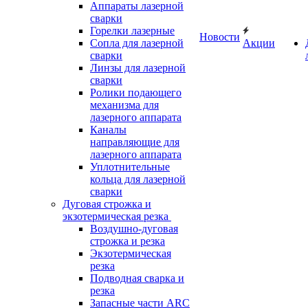
Аппараты лазерной
сварки
Горелки лазерные
Новости
Сопла для лазерной
Акции
сварки
Линзы для лазерной
сварки
Ролики подающего
механизма для
лазерного аппарата
Каналы
направляющие для
лазерного аппарата
Уплотнительные
кольца для лазерной
сварки
Дуговая строжка и
экзотермическая резка
Воздушно-дуговая
строжка и резка
Экзотермическая
резка
Подводная сварка и
резка
Запасные части ARC