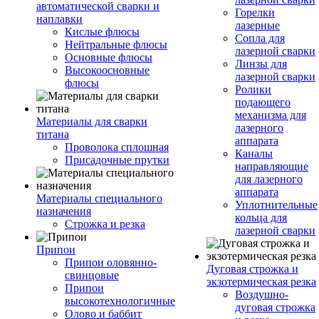
автоматической сварки и
Горелки
наплавки
лазерные
Кислые флюсы
Сопла для
Нейтральные флюсы
лазерной сварки
Основные флюсы
Линзы для
Высокоосновные
лазерной сварки
флюсы
Ролики
подающего
механизма для
Материалы для сварки
лазерного
титана
аппарата
Проволока сплошная
Каналы
Присадочные прутки
направляющие
для лазерного
аппарата
Материалы специального
Уплотнительные
назначения
кольца для
Строжка и резка
лазерной сварки
Припои
Припои оловянно-
Дуговая строжка и
свинцовые
экзотермическая резка
Припои
Воздушно-
высокотехнологичные
дуговая строжка
Олово и баббит