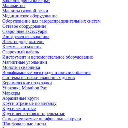
Баллоны для газосварки
Манометры
Машины газовой резки
Медицинское оборудование
Оборудование для газораспределительных систем
Сетевое оборудование
Сварочные аксессуары
Инструменты сварщика
Электрододержатели
Клеммы заземления
Сварочный кабель
Инструмент и вспомогательное оборудование
Магнитные угольники
Молотки сварщика
Вольфрамовые электроды и приспособления
Системы вытяжки сварочных дымов
Керамические подкладки
Упаковка Marathon Pac
Маркеры
Абразивные круги
Круги отрезные по металлу
Круги зачистные
Круги лепестковые тарельчатые
Самозацепляемые шлифовальные круги
Шлифовальные листы