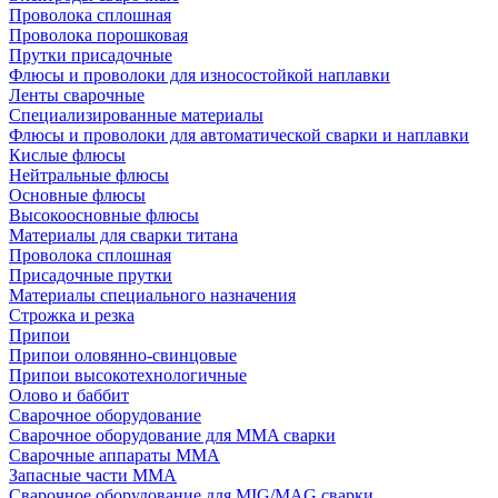
Проволока сплошная
Проволока порошковая
Прутки присадочные
Флюсы и проволоки для износостойкой наплавки
Ленты сварочные
Специализированные материалы
Флюсы и проволоки для автоматической сварки и наплавки
Кислые флюсы
Нейтральные флюсы
Основные флюсы
Высокоосновные флюсы
Материалы для сварки титана
Проволока сплошная
Присадочные прутки
Материалы специального назначения
Строжка и резка
Припои
Припои оловянно-свинцовые
Припои высокотехнологичные
Олово и баббит
Сварочное оборудование
Сварочное оборудование для MMA сварки
Сварочные аппараты MMA
Запасные части MMA
Сварочное оборудование для MIG/MAG сварки