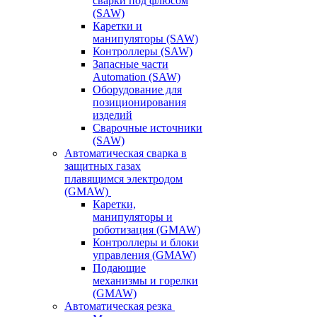
сварки под флюсом
(SAW)
Каретки и
манипуляторы (SAW)
Контроллеры (SAW)
Запасные части
Automation (SAW)
Оборудование для
позиционирования
изделий
Сварочные источники
(SAW)
Автоматическая сварка в
защитных газах
плавящимся электродом
(GMAW)
Каретки,
манипуляторы и
роботизация (GMAW)
Контроллеры и блоки
управления (GMAW)
Подающие
механизмы и горелки
(GMAW)
Автоматическая резка