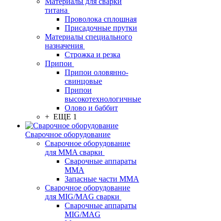
Материалы для сварки
титана
Проволока сплошная
Присадочные прутки
Материалы специального
назначения
Строжка и резка
Припои
Припои оловянно-
свинцовые
Припои
высокотехнологичные
Олово и баббит
+ ЕЩЕ 1
Сварочное оборудование
Сварочное оборудование
для MMA сварки
Сварочные аппараты
MMA
Запасные части MMA
Сварочное оборудование
для MIG/MAG сварки
Сварочные аппараты
MIG/MAG