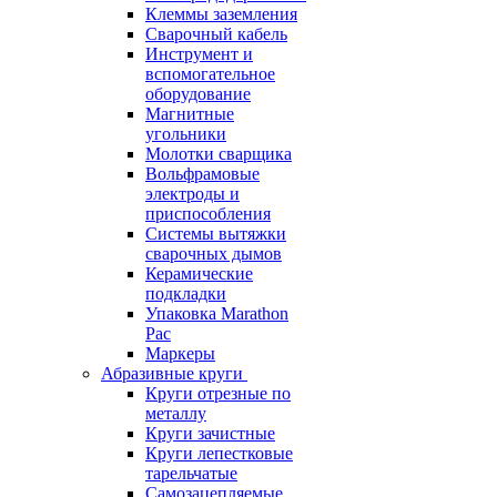
Клеммы заземления
Сварочный кабель
Инструмент и
вспомогательное
оборудование
Магнитные
угольники
Молотки сварщика
Вольфрамовые
электроды и
приспособления
Системы вытяжки
сварочных дымов
Керамические
подкладки
Упаковка Marathon
Pac
Маркеры
Абразивные круги
Круги отрезные по
металлу
Круги зачистные
Круги лепестковые
тарельчатые
Самозацепляемые