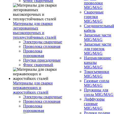
Флюс сварочный
проволоки
MIG/MAG
Сварочные
горелки
MIG/MAG
Материалы для сварки
Соединительны
легированных
кабель
высокопрочных и
Запасные части
теплоустойчивых сталей
MIG/MAG
Электроды сварочные
Запасные части
Проволока сплошная
для горелок
Проволока
MIG/MAG
порошковая
Направляющие
Прутки присадочные
каналы
Флюс сварочный
MIG/MAG
Токосъемники
MIG/MAG
Газовые сопла
Материалы для сварки
MIG/MAG
нержавеющих и
Пружины для
жаростойких сталей
сопла MIG/MAG
Электроды сварочные
Диффузоры
Проволока сплошная
газовые
Проволока
MIG/MAG
порошковая
Ролики подачи