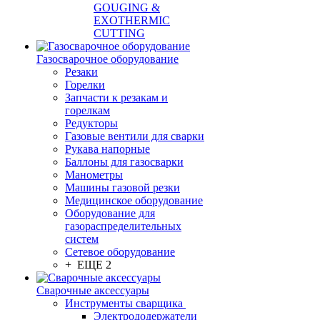
GOUGING &
EXOTHERMIC
CUTTING
Газосварочное оборудование
Резаки
Горелки
Запчасти к резакам и
горелкам
Редукторы
Газовые вентили для сварки
Рукава напорные
Баллоны для газосварки
Манометры
Машины газовой резки
Медицинское оборудование
Оборудование для
газораспределительных
систем
Сетевое оборудование
+ ЕЩЕ 2
Сварочные аксессуары
Инструменты сварщика
Электрододержатели