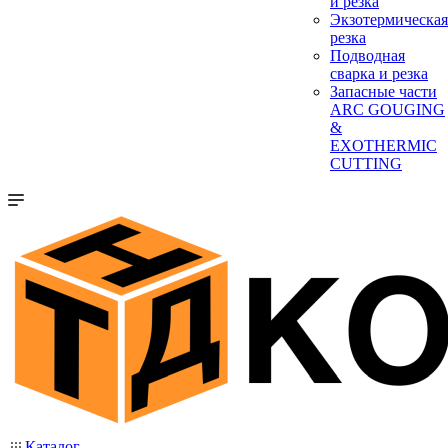
и резка
Экзотермическая
резка
Подводная
сварка и резка
Запасные части
ARC GOUGING
&
EXOTHERMIC
CUTTING
Каталог