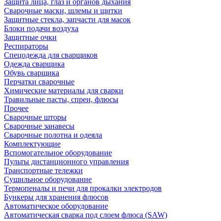
Защита лица, глаз и органов дыхания
Сварочные маски, шлемы и щитки
Защитные стекла, запчасти для масок
Блоки подачи воздуха
Защитные очки
Респираторы
Спецодежда для сварщиков
Одежда сварщика
Обувь сварщика
Перчатки сварочные
Химические материалы для сварки
Травильные пасты, спреи, флюсы
Прочее
Сварочные шторы
Сварочные занавесы
Сварочные полотна и одеяла
Комплектующие
Вспомогательное оборудование
Пульты дистанционного управления
Транспортные тележки
Сушильное оборудование
Термопеналы и печи для прокалки электродов
Бункеры для хранения флюсов
Автоматическое оборудование
Автоматическая сварка под слоем флюса (SAW)