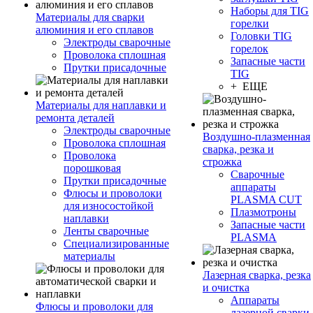
Наборы для TIG
Материалы для сварки
горелки
алюминия и его сплавов
Головки TIG
Электроды сварочные
горелок
Проволока сплошная
Запасные части
Прутки присадочные
TIG
+ ЕЩЕ
Материалы для наплавки и
ремонта деталей
Электроды сварочные
Воздушно-плазменная
Проволока сплошная
сварка, резка и
Проволока
строжка
порошковая
Сварочные
Прутки присадочные
аппараты
Флюсы и проволоки
PLASMA CUT
для износостойкой
Плазмотроны
наплавки
Запасные части
Ленты сварочные
PLASMA
Специализированные
материалы
Лазерная сварка, резка
и очистка
Аппараты
Флюсы и проволоки для
лазерной сварки