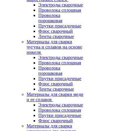
Электроды сварочные
Проволока сплошная
Проволока
порошковая
Прутки присадочные
Флюс сварочный
Ленты сварочные
Материалы для сварки
чугуна и сплавов на основе
никеля
Электроды сварочные
Проволока сплошная
Проволока
порошковая
Прутки присадочные
Флюс сварочный
Ленты сварочные
Материалы для сварки меди
и ее сплавов
Электроды сварочные
Проволока сплошная
Прутки присадочные
Флюс сварочный
Материалы для сварки