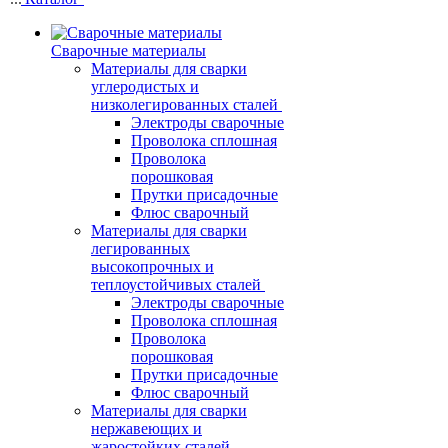
Сварочные материалы
Материалы для сварки
углеродистых и
низколегированных сталей
Электроды сварочные
Проволока сплошная
Проволока
порошковая
Прутки присадочные
Флюс сварочный
Материалы для сварки
легированных
высокопрочных и
теплоустойчивых сталей
Электроды сварочные
Проволока сплошная
Проволока
порошковая
Прутки присадочные
Флюс сварочный
Материалы для сварки
нержавеющих и
жаростойких сталей