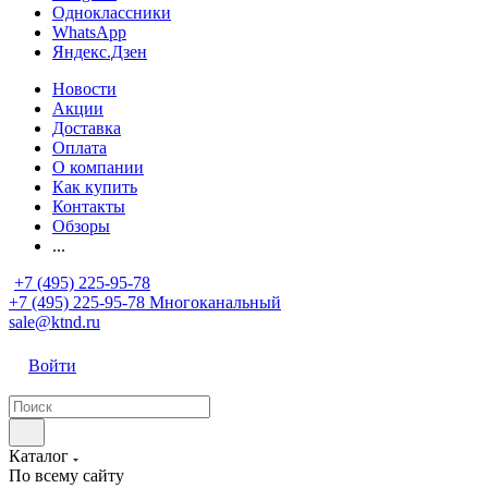
Одноклассники
WhatsApp
Яндекс.Дзен
Новости
Акции
Доставка
Оплата
О компании
Как купить
Контакты
Обзоры
...
+7 (495) 225-95-78
+7 (495) 225-95-78
Многоканальный
sale@ktnd.ru
Войти
Каталог
По всему сайту