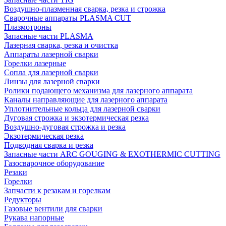
Воздушно-плазменная сварка, резка и строжка
Сварочные аппараты PLASMA CUT
Плазмотроны
Запасные части PLASMA
Лазерная сварка, резка и очистка
Аппараты лазерной сварки
Горелки лазерные
Сопла для лазерной сварки
Линзы для лазерной сварки
Ролики подающего механизма для лазерного аппарата
Каналы направляющие для лазерного аппарата
Уплотнительные кольца для лазерной сварки
Дуговая строжка и экзотермическая резка
Воздушно-дуговая строжка и резка
Экзотермическая резка
Подводная сварка и резка
Запасные части ARC GOUGING & EXOTHERMIC CUTTING
Газосварочное оборудование
Резаки
Горелки
Запчасти к резакам и горелкам
Редукторы
Газовые вентили для сварки
Рукава напорные