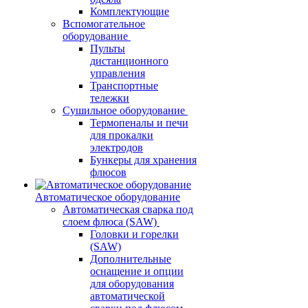
Комплектующие
Вспомогательное
оборудование
Пульты
дистанционного
управления
Транспортные
тележки
Сушильное оборудование
Термопеналы и печи
для прокалки
электродов
Бункеры для хранения
флюсов
Автоматическое оборудование
Автоматическая сварка под
слоем флюса (SAW)
Головки и горелки
(SAW)
Дополнительные
оснащение и опции
для оборудования
автоматической