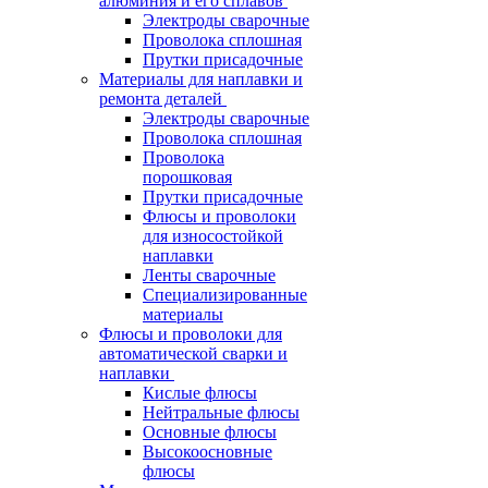
алюминия и его сплавов
Электроды сварочные
Проволока сплошная
Прутки присадочные
Материалы для наплавки и
ремонта деталей
Электроды сварочные
Проволока сплошная
Проволока
порошковая
Прутки присадочные
Флюсы и проволоки
для износостойкой
наплавки
Ленты сварочные
Специализированные
материалы
Флюсы и проволоки для
автоматической сварки и
наплавки
Кислые флюсы
Нейтральные флюсы
Основные флюсы
Высокоосновные
флюсы