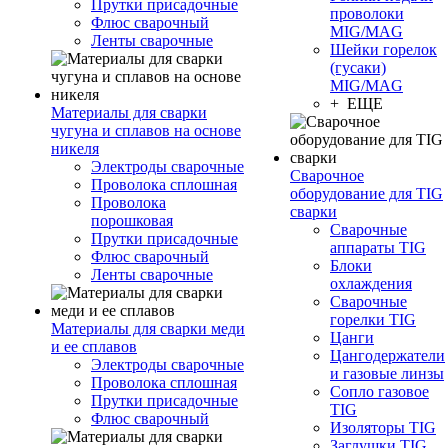
Прутки присадочные
проволоки
Флюс сварочный
MIG/MAG
Ленты сварочные
Шейки горелок
(гусаки)
MIG/MAG
+ ЕЩЕ
Материалы для сварки
чугуна и сплавов на основе
никеля
Электроды сварочные
Сварочное
Проволока сплошная
оборудование для TIG
Проволока
сварки
порошковая
Сварочные
Прутки присадочные
аппараты TIG
Флюс сварочный
Блоки
Ленты сварочные
охлаждения
Сварочные
горелки TIG
Материалы для сварки меди
Цанги
и ее сплавов
Цангодержатели
Электроды сварочные
и газовые линзы
Проволока сплошная
Сопло газовое
Прутки присадочные
TIG
Флюс сварочный
Изоляторы TIG
Заглушки TIG