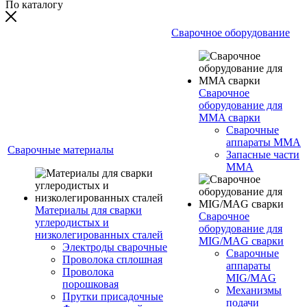
По каталогу
Сварочное оборудование
Сварочное
оборудование для
MMA сварки
Сварочные
аппараты MMA
Сварочные материалы
Запасные части
MMA
Материалы для сварки
Сварочное
углеродистых и
оборудование для
низколегированных сталей
MIG/MAG сварки
Электроды сварочные
Сварочные
Проволока сплошная
аппараты
Проволока
MIG/MAG
порошковая
Механизмы
Прутки присадочные
подачи