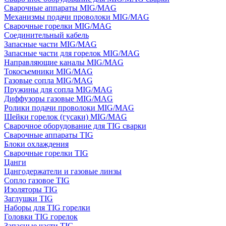
Сварочные аппараты MIG/MAG
Механизмы подачи проволоки MIG/MAG
Сварочные горелки MIG/MAG
Соединительный кабель
Запасные части MIG/MAG
Запасные части для горелок MIG/MAG
Направляющие каналы MIG/MAG
Токосъемники MIG/MAG
Газовые сопла MIG/MAG
Пружины для сопла MIG/MAG
Диффузоры газовые MIG/MAG
Ролики подачи проволоки MIG/MAG
Шейки горелок (гусаки) MIG/MAG
Сварочное оборудование для TIG сварки
Сварочные аппараты TIG
Блоки охлаждения
Сварочные горелки TIG
Цанги
Цангодержатели и газовые линзы
Сопло газовое TIG
Изоляторы TIG
Заглушки TIG
Наборы для TIG горелки
Головки TIG горелок
Запасные части TIG