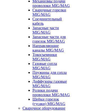
Механизмы подачи
проволоки MIG/MAG
Сварочные горелки
MIG/MAG
Соединительный
кабель
Запасные части
MIG/MAG
Запасные части для
горелок MIG/MAG
Направляющие
каналы MIG/MAG
Токосъемники
MIG/MAG
Газовые сопла
MIG/MAG
Пружины для сопла
MIG/MAG
Диффузоры газовые
MIG/MAG
Ролики подачи
проволоки MIG/MAG
Шейки горелок
(гусаки) MIG/MAG
Сварочное оборудование