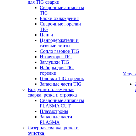
для TIG сварки
Сварочные аппараты
TIG
Блоки охлаждения
Сварочные горелки
TIG
Цанги
Цангодержатели и
газовые линзы
Сопло газовое TIG
Изоляторы TIG
Заглушки TIG
Наборы для TIG
горелки
Услуг
Головки TIG горелок
Запасные части TIG
Воздушно-плазменная
сварка, резка и строжка
Сварочные аппараты
PLASMA CUT
Плазмотроны
Запасные части
PLASMA
Лазерная сварка, резка и
очистка