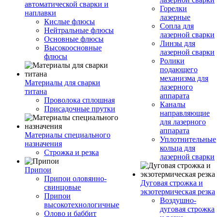
автоматической сварки и
Горелки
наплавки
лазерные
Кислые флюсы
Сопла для
Нейтральные флюсы
лазерной сварки
Основные флюсы
Линзы для
Высокоосновные
лазерной сварки
флюсы
Ролики
подающего
механизма для
Материалы для сварки
лазерного
титана
аппарата
Проволока сплошная
Каналы
Присадочные прутки
направляющие
для лазерного
аппарата
Материалы специального
Уплотнительные
назначения
кольца для
Строжка и резка
лазерной сварки
Припои
Припои оловянно-
Дуговая строжка и
свинцовые
экзотермическая резка
Припои
Воздушно-
высокотехнологичные
дуговая строжка
Олово и баббит