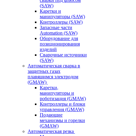
сварки под флюсом
(SAW)
Каретки и
манипуляторы (SAW)
Контроллеры (SAW)
Запасные части
Automation (SAW)
Оборудование для
позиционирования
изделий
Сварочные источники
(SAW)
Автоматическая сварка в
защитных газах
плавящимся электродом
(GMAW)
Каретки,
манипуляторы и
роботизация (GMAW)
Контроллеры и блоки
управления (GMAW)
Подающие
механизмы и горелки
(GMAW)
Автоматическая резка