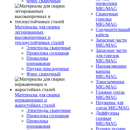
Флюс сварочный
проволоки
MIG/MAG
Сварочные
горелки
MIG/MAG
Материалы для сварки
Соединительны
легированных
кабель
высокопрочных и
Запасные части
теплоустойчивых сталей
MIG/MAG
Электроды сварочные
Запасные части
Проволока сплошная
для горелок
Проволока
MIG/MAG
порошковая
Направляющие
Прутки присадочные
каналы
Флюс сварочный
MIG/MAG
Токосъемники
MIG/MAG
Газовые сопла
Материалы для сварки
MIG/MAG
нержавеющих и
Пружины для
жаростойких сталей
сопла MIG/MAG
Электроды сварочные
Диффузоры
Проволока сплошная
газовые
Проволока
MIG/MAG
порошковая
Ролики подачи