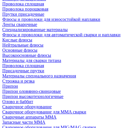
Проволока сплошная
Проволока порошковая
Прутки присадочные
Флюсы и проволоки для износостойкой наплавки
Ленты сварочные
Специализированные материалы
Флюсы и проволоки для автоматической сварки и наплавки
Кислые флюсы
Нейтральные флюсы
Основные флюсы
Высокоосновные флюсы
Материалы для сварки титана
Проволока сплошная
Присадочные прутки
Материалы специального назначения
Строжка и резка
Припои
Припои оловянно-свинцовые
Припои высокотехнологичные
Олово и баббит
Сварочное оборудование
Сварочное оборудование для MMA сварки
Сварочные аппараты MMA
Запасные части MMA
Сварочное оборудование для MIG/MAG сварки