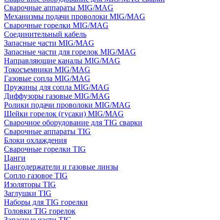
Сварочные аппараты MIG/MAG
Механизмы подачи проволоки MIG/MAG
Сварочные горелки MIG/MAG
Соединительный кабель
Запасные части MIG/MAG
Запасные части для горелок MIG/MAG
Направляющие каналы MIG/MAG
Токосъемники MIG/MAG
Газовые сопла MIG/MAG
Пружины для сопла MIG/MAG
Диффузоры газовые MIG/MAG
Ролики подачи проволоки MIG/MAG
Шейки горелок (гусаки) MIG/MAG
Сварочное оборудование для TIG сварки
Сварочные аппараты TIG
Блоки охлаждения
Сварочные горелки TIG
Цанги
Цангодержатели и газовые линзы
Сопло газовое TIG
Изоляторы TIG
Заглушки TIG
Наборы для TIG горелки
Головки TIG горелок
Запасные части TIG