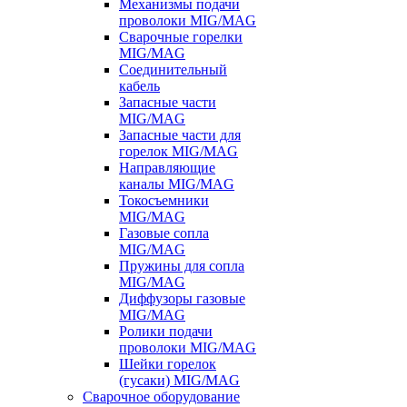
Механизмы подачи
проволоки MIG/MAG
Сварочные горелки
MIG/MAG
Соединительный
кабель
Запасные части
MIG/MAG
Запасные части для
горелок MIG/MAG
Направляющие
каналы MIG/MAG
Токосъемники
MIG/MAG
Газовые сопла
MIG/MAG
Пружины для сопла
MIG/MAG
Диффузоры газовые
MIG/MAG
Ролики подачи
проволоки MIG/MAG
Шейки горелок
(гусаки) MIG/MAG
Сварочное оборудование