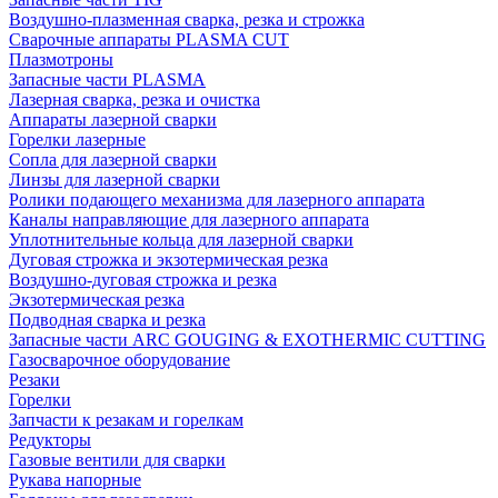
Воздушно-плазменная сварка, резка и строжка
Сварочные аппараты PLASMA CUT
Плазмотроны
Запасные части PLASMA
Лазерная сварка, резка и очистка
Аппараты лазерной сварки
Горелки лазерные
Сопла для лазерной сварки
Линзы для лазерной сварки
Ролики подающего механизма для лазерного аппарата
Каналы направляющие для лазерного аппарата
Уплотнительные кольца для лазерной сварки
Дуговая строжка и экзотермическая резка
Воздушно-дуговая строжка и резка
Экзотермическая резка
Подводная сварка и резка
Запасные части ARC GOUGING & EXOTHERMIC CUTTING
Газосварочное оборудование
Резаки
Горелки
Запчасти к резакам и горелкам
Редукторы
Газовые вентили для сварки
Рукава напорные