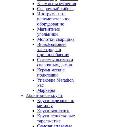
Клеммы заземления
Сварочный кабель
Инструмент и
вспомогательное
оборудование
Магнитные
угольники
Молотки сварщика
Вольфрамовые
электроды и
приспособления
Системы вытяжки
сварочных дымов
Керамические
подкладки
Упаковка Marathon
Pac
Маркеры
Абразивные круги
Круги отрезные по
металлу
Круги зачистные
Круги лепестковые
тарельчатые
Самозацепляемые