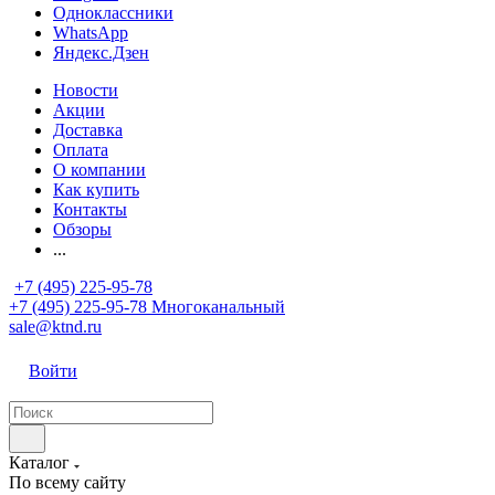
Одноклассники
WhatsApp
Яндекс.Дзен
Новости
Акции
Доставка
Оплата
О компании
Как купить
Контакты
Обзоры
...
+7 (495) 225-95-78
+7 (495) 225-95-78
Многоканальный
sale@ktnd.ru
Войти
Каталог
По всему сайту