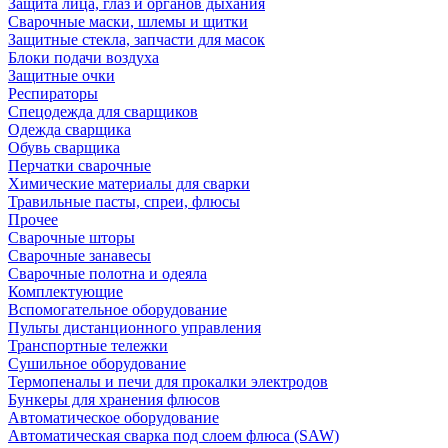
Защита лица, глаз и органов дыхания
Сварочные маски, шлемы и щитки
Защитные стекла, запчасти для масок
Блоки подачи воздуха
Защитные очки
Респираторы
Спецодежда для сварщиков
Одежда сварщика
Обувь сварщика
Перчатки сварочные
Химические материалы для сварки
Травильные пасты, спреи, флюсы
Прочее
Сварочные шторы
Сварочные занавесы
Сварочные полотна и одеяла
Комплектующие
Вспомогательное оборудование
Пульты дистанционного управления
Транспортные тележки
Сушильное оборудование
Термопеналы и печи для прокалки электродов
Бункеры для хранения флюсов
Автоматическое оборудование
Автоматическая сварка под слоем флюса (SAW)