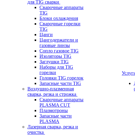
для TIG сварки
Сварочные аппараты
TIG
Блоки охлаждения
Сварочные горелки
TIG
Цанги
Цангодержатели и
газовые линзы
Сопло газовое TIG
Изоляторы TIG
Заглушки TIG
Наборы для TIG
горелки
Услуг
Головки TIG горелок
Запасные части TIG
Воздушно-плазменная
сварка, резка и строжка
Сварочные аппараты
PLASMA CUT
Плазмотроны
Запасные части
PLASMA
Лазерная сварка, резка и
очистка