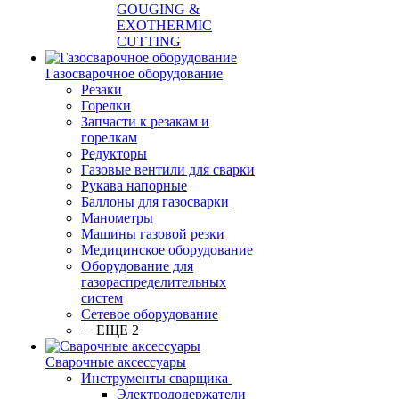
GOUGING &
EXOTHERMIC
CUTTING
Газосварочное оборудование
Резаки
Горелки
Запчасти к резакам и
горелкам
Редукторы
Газовые вентили для сварки
Рукава напорные
Баллоны для газосварки
Манометры
Машины газовой резки
Медицинское оборудование
Оборудование для
газораспределительных
систем
Сетевое оборудование
+ ЕЩЕ 2
Сварочные аксессуары
Инструменты сварщика
Электрододержатели