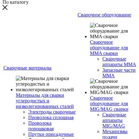
По каталогу
Сварочное оборудование
Сварочное
оборудование для
MMA сварки
Сварочные
аппараты MMA
Сварочные материалы
Запасные части
MMA
Материалы для сварки
Сварочное
углеродистых и
оборудование для
низколегированных сталей
MIG/MAG сварки
Электроды сварочные
Сварочные
Проволока сплошная
аппараты
Проволока
MIG/MAG
порошковая
Механизмы
Прутки присадочные
подачи