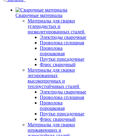
Сварочные материалы
Материалы для сварки
углеродистых и
низколегированных сталей
Электроды сварочные
Проволока сплошная
Проволока
порошковая
Прутки присадочные
Флюс сварочный
Материалы для сварки
легированных
высокопрочных и
теплоустойчивых сталей
Электроды сварочные
Проволока сплошная
Проволока
порошковая
Прутки присадочные
Флюс сварочный
Материалы для сварки
нержавеющих и
жаростойких сталей