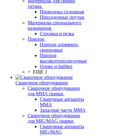
Материалы для сварки
титана
Проволока сплошная
Присадочные прутки
Материалы специального
назначения
Строжка и резка
Припои
Припои оловянно-
свинцовые
Припои
высокотехнологичные
Олово и баббит
+ ЕЩЕ 1
Сварочное оборудование
Сварочное оборудование
для MMA сварки
Сварочные аппараты
MMA
Запасные части MMA
Сварочное оборудование
для MIG/MAG сварки
Сварочные аппараты
MIG/MAG