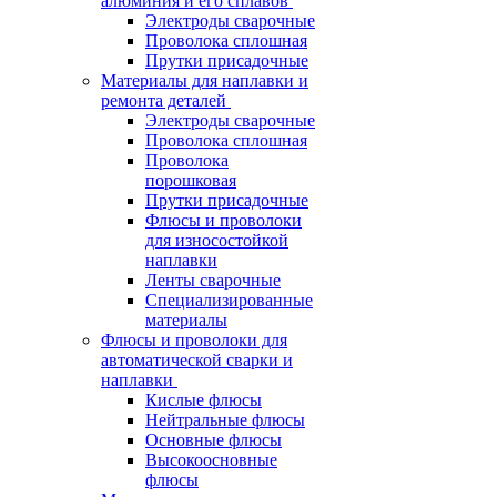
алюминия и его сплавов
Электроды сварочные
Проволока сплошная
Прутки присадочные
Материалы для наплавки и
ремонта деталей
Электроды сварочные
Проволока сплошная
Проволока
порошковая
Прутки присадочные
Флюсы и проволоки
для износостойкой
наплавки
Ленты сварочные
Специализированные
материалы
Флюсы и проволоки для
автоматической сварки и
наплавки
Кислые флюсы
Нейтральные флюсы
Основные флюсы
Высокоосновные
флюсы