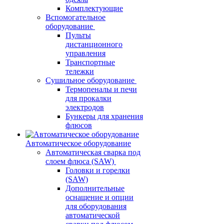
Комплектующие
Вспомогательное
оборудование
Пульты
дистанционного
управления
Транспортные
тележки
Сушильное оборудование
Термопеналы и печи
для прокалки
электродов
Бункеры для хранения
флюсов
Автоматическое оборудование
Автоматическая сварка под
слоем флюса (SAW)
Головки и горелки
(SAW)
Дополнительные
оснащение и опции
для оборудования
автоматической