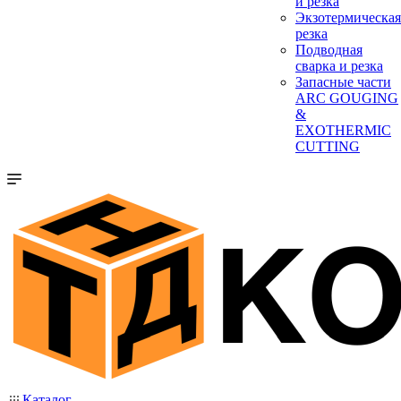
и резка
Экзотермическая
резка
Подводная
сварка и резка
Запасные части
ARC GOUGING
&
EXOTHERMIC
CUTTING
Каталог