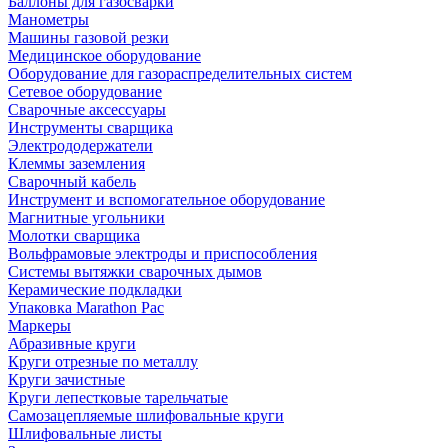
Баллоны для газосварки
Манометры
Машины газовой резки
Медицинское оборудование
Оборудование для газораспределительных систем
Сетевое оборудование
Сварочные аксессуары
Инструменты сварщика
Электрододержатели
Клеммы заземления
Сварочный кабель
Инструмент и вспомогательное оборудование
Магнитные угольники
Молотки сварщика
Вольфрамовые электроды и приспособления
Системы вытяжки сварочных дымов
Керамические подкладки
Упаковка Marathon Pac
Маркеры
Абразивные круги
Круги отрезные по металлу
Круги зачистные
Круги лепестковые тарельчатые
Самозацепляемые шлифовальные круги
Шлифовальные листы