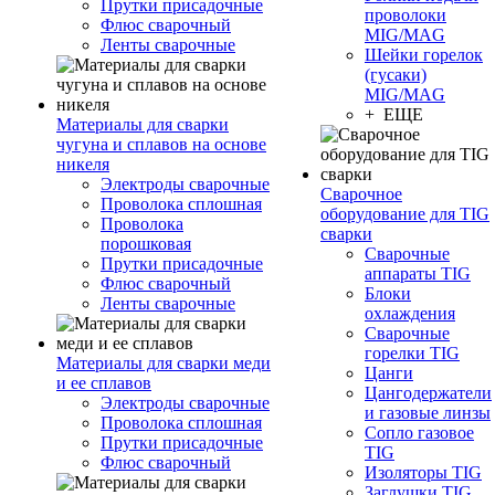
Прутки присадочные
проволоки
Флюс сварочный
MIG/MAG
Ленты сварочные
Шейки горелок
(гусаки)
MIG/MAG
+ ЕЩЕ
Материалы для сварки
чугуна и сплавов на основе
никеля
Электроды сварочные
Сварочное
Проволока сплошная
оборудование для TIG
Проволока
сварки
порошковая
Сварочные
Прутки присадочные
аппараты TIG
Флюс сварочный
Блоки
Ленты сварочные
охлаждения
Сварочные
горелки TIG
Материалы для сварки меди
Цанги
и ее сплавов
Цангодержатели
Электроды сварочные
и газовые линзы
Проволока сплошная
Сопло газовое
Прутки присадочные
TIG
Флюс сварочный
Изоляторы TIG
Заглушки TIG