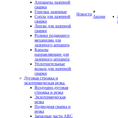
Аппараты лазерной
сварки
Горелки лазерные
Новости
Сопла для лазерной
Акции
сварки
Линзы для лазерной
сварки
Ролики подающего
механизма для
лазерного аппарата
Каналы
направляющие для
лазерного аппарата
Уплотнительные
кольца для лазерной
сварки
Дуговая строжка и
экзотермическая резка
Воздушно-дуговая
строжка и резка
Экзотермическая
резка
Подводная сварка и
резка
Запасные части ARC