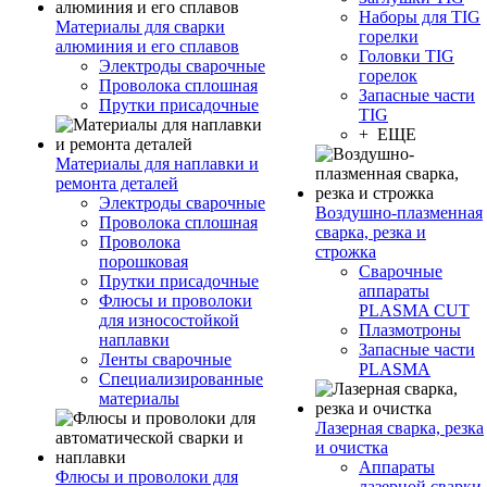
Наборы для TIG
Материалы для сварки
горелки
алюминия и его сплавов
Головки TIG
Электроды сварочные
горелок
Проволока сплошная
Запасные части
Прутки присадочные
TIG
+ ЕЩЕ
Материалы для наплавки и
ремонта деталей
Электроды сварочные
Воздушно-плазменная
Проволока сплошная
сварка, резка и
Проволока
строжка
порошковая
Сварочные
Прутки присадочные
аппараты
Флюсы и проволоки
PLASMA CUT
для износостойкой
Плазмотроны
наплавки
Запасные части
Ленты сварочные
PLASMA
Специализированные
материалы
Лазерная сварка, резка
и очистка
Аппараты
Флюсы и проволоки для
лазерной сварки