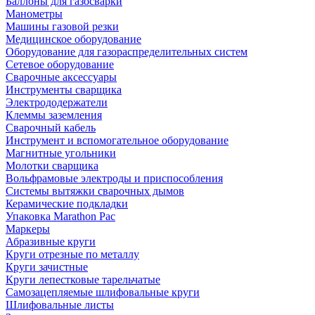
Баллоны для газосварки
Манометры
Машины газовой резки
Медицинское оборудование
Оборудование для газораспределительных систем
Сетевое оборудование
Сварочные аксессуары
Инструменты сварщика
Электрододержатели
Клеммы заземления
Сварочный кабель
Инструмент и вспомогательное оборудование
Магнитные угольники
Молотки сварщика
Вольфрамовые электроды и приспособления
Системы вытяжки сварочных дымов
Керамические подкладки
Упаковка Marathon Pac
Маркеры
Абразивные круги
Круги отрезные по металлу
Круги зачистные
Круги лепестковые тарельчатые
Самозацепляемые шлифовальные круги
Шлифовальные листы