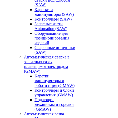
сварки под флюсом
(SAW)
Каретки и
манипуляторы (SAW)
Контроллеры (SAW)
Запасные части
Automation (SAW)
Оборудование для
позиционирования
изделий
Сварочные источники
(SAW)
Автоматическая сварка в
защитных газах
плавящимся электродом
(GMAW)
Каретки,
манипуляторы и
роботизация (GMAW)
Контроллеры и блоки
управления (GMAW)
Подающие
механизмы и горелки
(GMAW)
Автоматическая резка