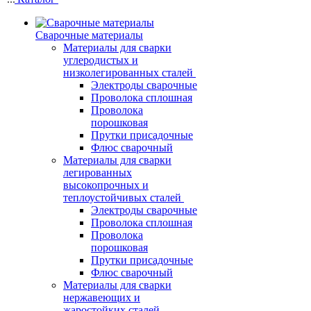
Сварочные материалы
Материалы для сварки
углеродистых и
низколегированных сталей
Электроды сварочные
Проволока сплошная
Проволока
порошковая
Прутки присадочные
Флюс сварочный
Материалы для сварки
легированных
высокопрочных и
теплоустойчивых сталей
Электроды сварочные
Проволока сплошная
Проволока
порошковая
Прутки присадочные
Флюс сварочный
Материалы для сварки
нержавеющих и
жаростойких сталей