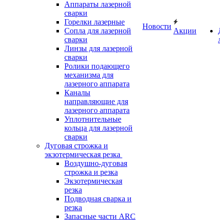
Аппараты лазерной
сварки
Горелки лазерные
Новости
Сопла для лазерной
Акции
сварки
Линзы для лазерной
сварки
Ролики подающего
механизма для
лазерного аппарата
Каналы
направляющие для
лазерного аппарата
Уплотнительные
кольца для лазерной
сварки
Дуговая строжка и
экзотермическая резка
Воздушно-дуговая
строжка и резка
Экзотермическая
резка
Подводная сварка и
резка
Запасные части ARC