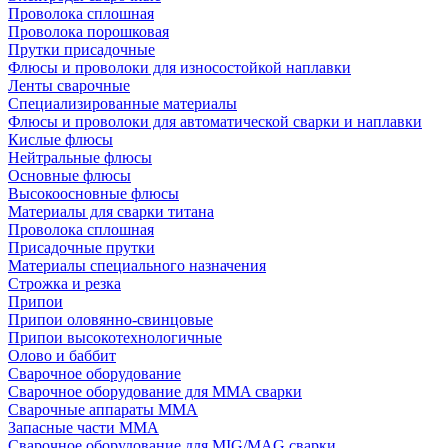
Проволока сплошная
Проволока порошковая
Прутки присадочные
Флюсы и проволоки для износостойкой наплавки
Ленты сварочные
Специализированные материалы
Флюсы и проволоки для автоматической сварки и наплавки
Кислые флюсы
Нейтральные флюсы
Основные флюсы
Высокоосновные флюсы
Материалы для сварки титана
Проволока сплошная
Присадочные прутки
Материалы специального назначения
Строжка и резка
Припои
Припои оловянно-свинцовые
Припои высокотехнологичные
Олово и баббит
Сварочное оборудование
Сварочное оборудование для MMA сварки
Сварочные аппараты MMA
Запасные части MMA
Сварочное оборудование для MIG/MAG сварки