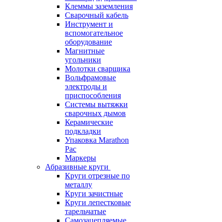
Клеммы заземления
Сварочный кабель
Инструмент и
вспомогательное
оборудование
Магнитные
угольники
Молотки сварщика
Вольфрамовые
электроды и
приспособления
Системы вытяжки
сварочных дымов
Керамические
подкладки
Упаковка Marathon
Pac
Маркеры
Абразивные круги
Круги отрезные по
металлу
Круги зачистные
Круги лепестковые
тарельчатые
Самозацепляемые