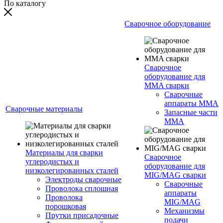
По каталогу
Сварочное оборудование
Сварочное
оборудование для
MMA сварки
Сварочные
аппараты MMA
Сварочные материалы
Запасные части
MMA
Материалы для сварки
Сварочное
углеродистых и
оборудование для
низколегированных сталей
MIG/MAG сварки
Электроды сварочные
Сварочные
Проволока сплошная
аппараты
Проволока
MIG/MAG
порошковая
Механизмы
Прутки присадочные
подачи