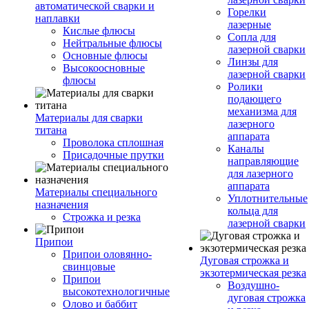
автоматической сварки и
Горелки
наплавки
лазерные
Кислые флюсы
Сопла для
Нейтральные флюсы
лазерной сварки
Основные флюсы
Линзы для
Высокоосновные
лазерной сварки
флюсы
Ролики
подающего
механизма для
Материалы для сварки
лазерного
титана
аппарата
Проволока сплошная
Каналы
Присадочные прутки
направляющие
для лазерного
аппарата
Материалы специального
Уплотнительные
назначения
кольца для
Строжка и резка
лазерной сварки
Припои
Припои оловянно-
Дуговая строжка и
свинцовые
экзотермическая резка
Припои
Воздушно-
высокотехнологичные
дуговая строжка
Олово и баббит