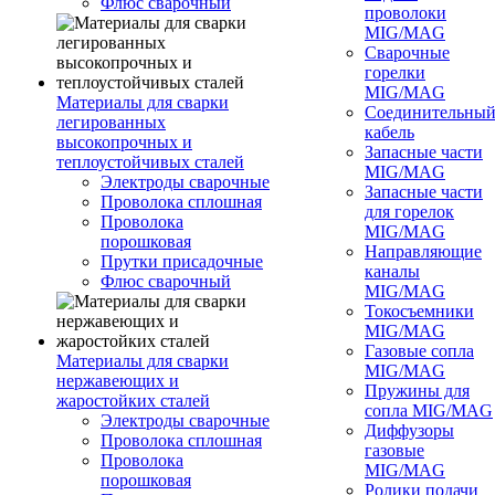
Флюс сварочный
проволоки
MIG/MAG
Сварочные
горелки
MIG/MAG
Материалы для сварки
Соединительны
легированных
кабель
высокопрочных и
Запасные части
теплоустойчивых сталей
MIG/MAG
Электроды сварочные
Запасные части
Проволока сплошная
для горелок
Проволока
MIG/MAG
порошковая
Направляющие
Прутки присадочные
каналы
Флюс сварочный
MIG/MAG
Токосъемники
MIG/MAG
Газовые сопла
Материалы для сварки
MIG/MAG
нержавеющих и
Пружины для
жаростойких сталей
сопла MIG/MAG
Электроды сварочные
Диффузоры
Проволока сплошная
газовые
Проволока
MIG/MAG
порошковая
Ролики подачи