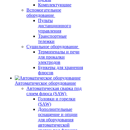
Комплектующие
Вспомогательное
оборудование
Пульты
дистанционного
управления
Транспортные
тележки
Сушильное оборудование
Термопеналы и печи
для прокалки
электродов
Бункеры для хранения
флюсов
Автоматическое оборудование
Автоматическая сварка под
слоем флюса (SAW)
Головки и горелки
(SAW)
Дополнительные
оснащение и опции
для оборудования
автоматической