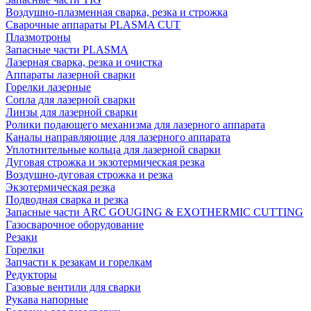
Воздушно-плазменная сварка, резка и строжка
Сварочные аппараты PLASMA CUT
Плазмотроны
Запасные части PLASMA
Лазерная сварка, резка и очистка
Аппараты лазерной сварки
Горелки лазерные
Сопла для лазерной сварки
Линзы для лазерной сварки
Ролики подающего механизма для лазерного аппарата
Каналы направляющие для лазерного аппарата
Уплотнительные кольца для лазерной сварки
Дуговая строжка и экзотермическая резка
Воздушно-дуговая строжка и резка
Экзотермическая резка
Подводная сварка и резка
Запасные части ARC GOUGING & EXOTHERMIC CUTTING
Газосварочное оборудование
Резаки
Горелки
Запчасти к резакам и горелкам
Редукторы
Газовые вентили для сварки
Рукава напорные