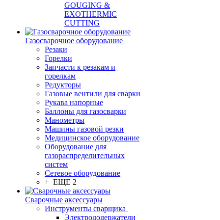
GOUGING &
EXOTHERMIC
CUTTING
Газосварочное оборудование
Резаки
Горелки
Запчасти к резакам и
горелкам
Редукторы
Газовые вентили для сварки
Рукава напорные
Баллоны для газосварки
Манометры
Машины газовой резки
Медицинское оборудование
Оборудование для
газораспределительных
систем
Сетевое оборудование
+ ЕЩЕ 2
Сварочные аксессуары
Инструменты сварщика
Электрододержатели