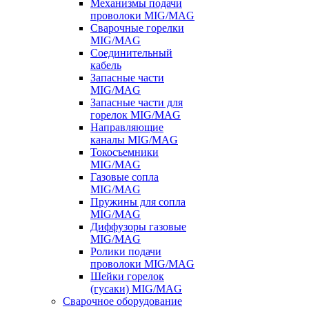
Механизмы подачи
проволоки MIG/MAG
Сварочные горелки
MIG/MAG
Соединительный
кабель
Запасные части
MIG/MAG
Запасные части для
горелок MIG/MAG
Направляющие
каналы MIG/MAG
Токосъемники
MIG/MAG
Газовые сопла
MIG/MAG
Пружины для сопла
MIG/MAG
Диффузоры газовые
MIG/MAG
Ролики подачи
проволоки MIG/MAG
Шейки горелок
(гусаки) MIG/MAG
Сварочное оборудование