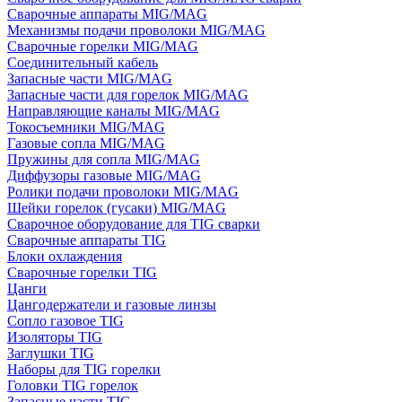
Сварочные аппараты MIG/MAG
Механизмы подачи проволоки MIG/MAG
Сварочные горелки MIG/MAG
Соединительный кабель
Запасные части MIG/MAG
Запасные части для горелок MIG/MAG
Направляющие каналы MIG/MAG
Токосъемники MIG/MAG
Газовые сопла MIG/MAG
Пружины для сопла MIG/MAG
Диффузоры газовые MIG/MAG
Ролики подачи проволоки MIG/MAG
Шейки горелок (гусаки) MIG/MAG
Сварочное оборудование для TIG сварки
Сварочные аппараты TIG
Блоки охлаждения
Сварочные горелки TIG
Цанги
Цангодержатели и газовые линзы
Сопло газовое TIG
Изоляторы TIG
Заглушки TIG
Наборы для TIG горелки
Головки TIG горелок
Запасные части TIG