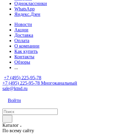
Одноклассники
WhatsApp
Яндекс.Дзен
Новости
Акции
Доставка
Оплата
О компании
Как купить
Контакты
Обзоры
...
+7 (495) 225-95-78
+7 (495) 225-95-78
Многоканальный
sale@ktnd.ru
Войти
Каталог
По всему сайту