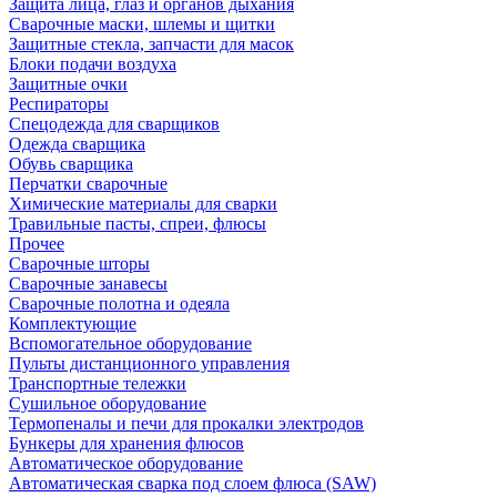
Защита лица, глаз и органов дыхания
Сварочные маски, шлемы и щитки
Защитные стекла, запчасти для масок
Блоки подачи воздуха
Защитные очки
Респираторы
Спецодежда для сварщиков
Одежда сварщика
Обувь сварщика
Перчатки сварочные
Химические материалы для сварки
Травильные пасты, спреи, флюсы
Прочее
Сварочные шторы
Сварочные занавесы
Сварочные полотна и одеяла
Комплектующие
Вспомогательное оборудование
Пульты дистанционного управления
Транспортные тележки
Сушильное оборудование
Термопеналы и печи для прокалки электродов
Бункеры для хранения флюсов
Автоматическое оборудование
Автоматическая сварка под слоем флюса (SAW)