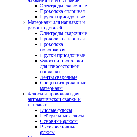
алюминия и его сплавов
Электроды сварочные
Проволока сплошная
Прутки присадочные
Материалы для наплавки и
ремонта деталей
Электроды сварочные
Проволока сплошная
Проволока
порошковая
Прутки присадочные
Флюсы и проволоки
для износостойкой
наплавки
Ленты сварочные
Специализированные
материалы
Флюсы и проволоки для
автоматической сварки и
наплавки
Кислые флюсы
Нейтральные флюсы
Основные флюсы
Высокоосновные
флюсы