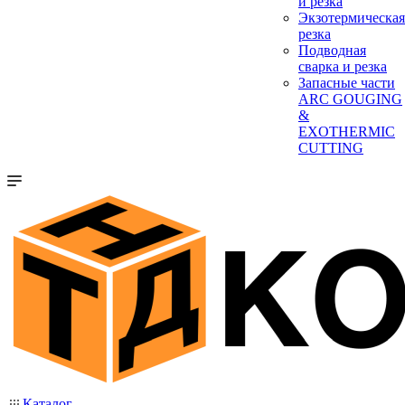
и резка
Экзотермическая
резка
Подводная
сварка и резка
Запасные части
ARC GOUGING
&
EXOTHERMIC
CUTTING
Каталог