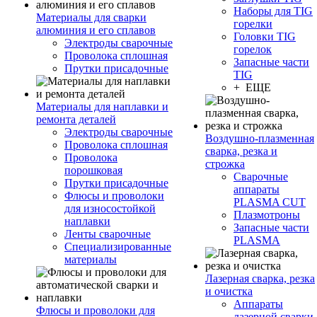
Наборы для TIG
Материалы для сварки
горелки
алюминия и его сплавов
Головки TIG
Электроды сварочные
горелок
Проволока сплошная
Запасные части
Прутки присадочные
TIG
+ ЕЩЕ
Материалы для наплавки и
ремонта деталей
Электроды сварочные
Воздушно-плазменная
Проволока сплошная
сварка, резка и
Проволока
строжка
порошковая
Сварочные
Прутки присадочные
аппараты
Флюсы и проволоки
PLASMA CUT
для износостойкой
Плазмотроны
наплавки
Запасные части
Ленты сварочные
PLASMA
Специализированные
материалы
Лазерная сварка, резка
и очистка
Аппараты
Флюсы и проволоки для
лазерной сварки