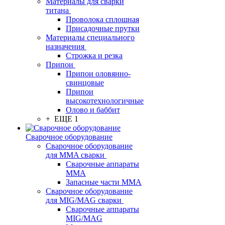
Материалы для сварки
титана
Проволока сплошная
Присадочные прутки
Материалы специального
назначения
Строжка и резка
Припои
Припои оловянно-
свинцовые
Припои
высокотехнологичные
Олово и баббит
+ ЕЩЕ 1
Сварочное оборудование
Сварочное оборудование
для MMA сварки
Сварочные аппараты
MMA
Запасные части MMA
Сварочное оборудование
для MIG/MAG сварки
Сварочные аппараты
MIG/MAG