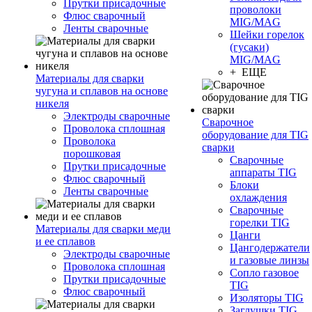
Прутки присадочные
проволоки
Флюс сварочный
MIG/MAG
Ленты сварочные
Шейки горелок
(гусаки)
MIG/MAG
+ ЕЩЕ
Материалы для сварки
чугуна и сплавов на основе
никеля
Электроды сварочные
Сварочное
Проволока сплошная
оборудование для TIG
Проволока
сварки
порошковая
Сварочные
Прутки присадочные
аппараты TIG
Флюс сварочный
Блоки
Ленты сварочные
охлаждения
Сварочные
горелки TIG
Материалы для сварки меди
Цанги
и ее сплавов
Цангодержатели
Электроды сварочные
и газовые линзы
Проволока сплошная
Сопло газовое
Прутки присадочные
TIG
Флюс сварочный
Изоляторы TIG
Заглушки TIG