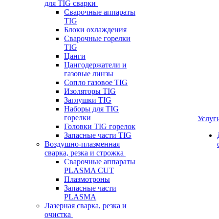
для TIG сварки
Сварочные аппараты
TIG
Блоки охлаждения
Сварочные горелки
TIG
Цанги
Цангодержатели и
газовые линзы
Сопло газовое TIG
Изоляторы TIG
Заглушки TIG
Наборы для TIG
горелки
Услуг
Головки TIG горелок
Запасные части TIG
Воздушно-плазменная
сварка, резка и строжка
Сварочные аппараты
PLASMA CUT
Плазмотроны
Запасные части
PLASMA
Лазерная сварка, резка и
очистка