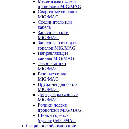
Механизмы подачи
проволоки MIG/MAG
Сварочные горелки
MIG/MAG
Соединительный
кабель
Запасные части
MIG/MAG
Запасные части для
горелок MIG/MAG
Направляющие
каналы MIG/MAG
Токосъемники
MIG/MAG
Газовые сопла
MIG/MAG
Пружины для сопла
MIG/MAG
Диффузоры газовые
MIG/MAG
Ролики подачи
проволоки MIG/MAG
Шейки горелок
(гусаки) MIG/MAG
Сварочное оборудование