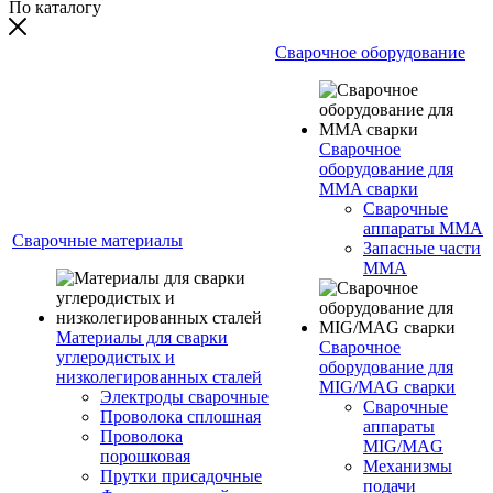
По каталогу
Сварочное оборудование
Сварочное
оборудование для
MMA сварки
Сварочные
аппараты MMA
Сварочные материалы
Запасные части
MMA
Материалы для сварки
Сварочное
углеродистых и
оборудование для
низколегированных сталей
MIG/MAG сварки
Электроды сварочные
Сварочные
Проволока сплошная
аппараты
Проволока
MIG/MAG
порошковая
Механизмы
Прутки присадочные
подачи