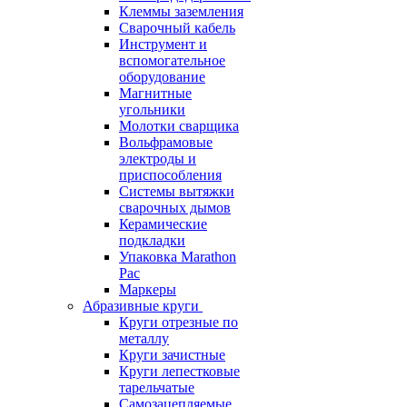
Клеммы заземления
Сварочный кабель
Инструмент и
вспомогательное
оборудование
Магнитные
угольники
Молотки сварщика
Вольфрамовые
электроды и
приспособления
Системы вытяжки
сварочных дымов
Керамические
подкладки
Упаковка Marathon
Pac
Маркеры
Абразивные круги
Круги отрезные по
металлу
Круги зачистные
Круги лепестковые
тарельчатые
Самозацепляемые