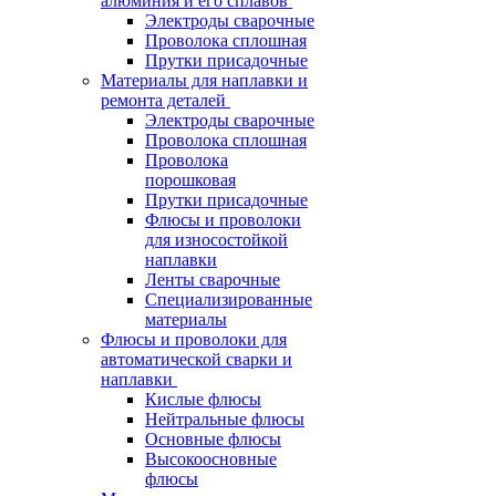
алюминия и его сплавов
Электроды сварочные
Проволока сплошная
Прутки присадочные
Материалы для наплавки и
ремонта деталей
Электроды сварочные
Проволока сплошная
Проволока
порошковая
Прутки присадочные
Флюсы и проволоки
для износостойкой
наплавки
Ленты сварочные
Специализированные
материалы
Флюсы и проволоки для
автоматической сварки и
наплавки
Кислые флюсы
Нейтральные флюсы
Основные флюсы
Высокоосновные
флюсы