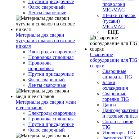
Прутки присадочные
проволоки
Флюс сварочный
MIG/MAG
Ленты сварочные
Шейки горелок
(гусаки)
MIG/MAG
+ ЕЩЕ
Материалы для сварки
чугуна и сплавов на основе
никеля
Электроды сварочные
Сварочное
Проволока сплошная
оборудование для TIG
Проволока
сварки
порошковая
Сварочные
Прутки присадочные
аппараты TIG
Флюс сварочный
Блоки
Ленты сварочные
охлаждения
Сварочные
горелки TIG
Материалы для сварки меди
Цанги
и ее сплавов
Цангодержатели
Электроды сварочные
и газовые линзы
Проволока сплошная
Сопло газовое
Прутки присадочные
TIG
Флюс сварочный
Изоляторы TIG
Заглушки TIG