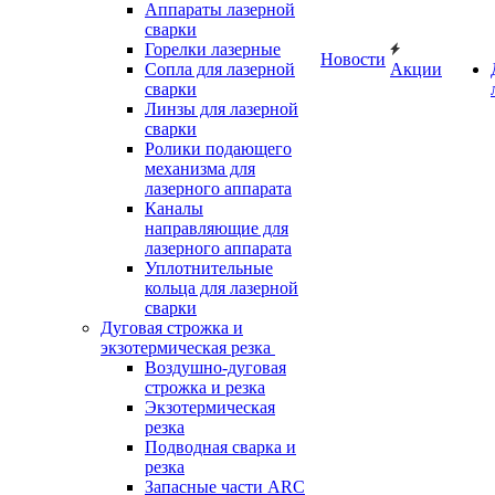
Аппараты лазерной
сварки
Горелки лазерные
Новости
Сопла для лазерной
Акции
сварки
Линзы для лазерной
сварки
Ролики подающего
механизма для
лазерного аппарата
Каналы
направляющие для
лазерного аппарата
Уплотнительные
кольца для лазерной
сварки
Дуговая строжка и
экзотермическая резка
Воздушно-дуговая
строжка и резка
Экзотермическая
резка
Подводная сварка и
резка
Запасные части ARC