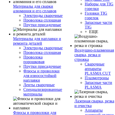
Наборы для TIG
Материалы для сварки
горелки
алюминия и его сплавов
Головки TIG
Электроды сварочные
горелок
Проволока сплошная
Запасные части
Прутки присадочные
TIG
+ ЕЩЕ
Материалы для наплавки и
ремонта деталей
Электроды сварочные
Воздушно-плазменная
Проволока сплошная
сварка, резка и
Проволока
строжка
порошковая
Сварочные
Прутки присадочные
аппараты
Флюсы и проволоки
PLASMA CUT
для износостойкой
Плазмотроны
наплавки
Запасные части
Ленты сварочные
PLASMA
Специализированные
материалы
Лазерная сварка, резка
и очистка
Аппараты
Флюсы и проволоки для
лазерной сварки