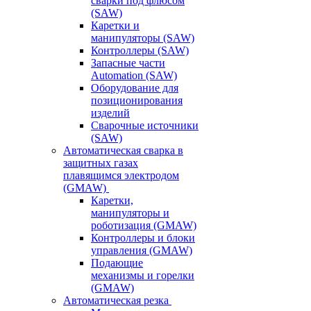
сварки под флюсом
(SAW)
Каретки и
манипуляторы (SAW)
Контроллеры (SAW)
Запасные части
Automation (SAW)
Оборудование для
позиционирования
изделий
Сварочные источники
(SAW)
Автоматическая сварка в
защитных газах
плавящимся электродом
(GMAW)
Каретки,
манипуляторы и
роботизация (GMAW)
Контроллеры и блоки
управления (GMAW)
Подающие
механизмы и горелки
(GMAW)
Автоматическая резка