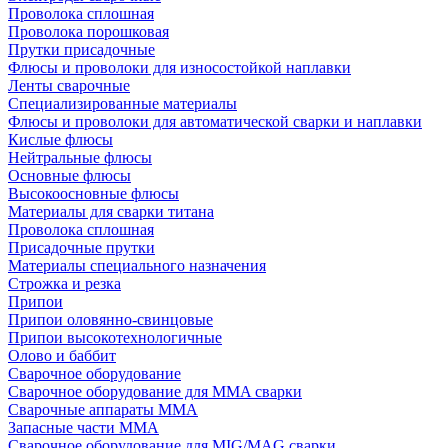
Проволока сплошная
Проволока порошковая
Прутки присадочные
Флюсы и проволоки для износостойкой наплавки
Ленты сварочные
Специализированные материалы
Флюсы и проволоки для автоматической сварки и наплавки
Кислые флюсы
Нейтральные флюсы
Основные флюсы
Высокоосновные флюсы
Материалы для сварки титана
Проволока сплошная
Присадочные прутки
Материалы специального назначения
Строжка и резка
Припои
Припои оловянно-свинцовые
Припои высокотехнологичные
Олово и баббит
Сварочное оборудование
Сварочное оборудование для MMA сварки
Сварочные аппараты MMA
Запасные части MMA
Сварочное оборудование для MIG/MAG сварки