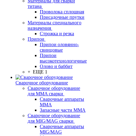
Материалы для сварки
титана
Проволока сплошная
Присадочные прутки
Материалы специального
назначения
Строжка и резка
Припои
Припои оловянно-
свинцовые
Припои
высокотехнологичные
Олово и баббит
+ ЕЩЕ 1
Сварочное оборудование
Сварочное оборудование
для MMA сварки
Сварочные аппараты
MMA
Запасные части MMA
Сварочное оборудование
для MIG/MAG сварки
Сварочные аппараты
MIG/MAG