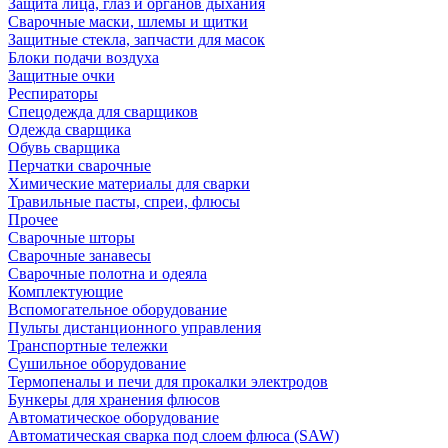
Защита лица, глаз и органов дыхания
Сварочные маски, шлемы и щитки
Защитные стекла, запчасти для масок
Блоки подачи воздуха
Защитные очки
Респираторы
Спецодежда для сварщиков
Одежда сварщика
Обувь сварщика
Перчатки сварочные
Химические материалы для сварки
Травильные пасты, спреи, флюсы
Прочее
Сварочные шторы
Сварочные занавесы
Сварочные полотна и одеяла
Комплектующие
Вспомогательное оборудование
Пульты дистанционного управления
Транспортные тележки
Сушильное оборудование
Термопеналы и печи для прокалки электродов
Бункеры для хранения флюсов
Автоматическое оборудование
Автоматическая сварка под слоем флюса (SAW)