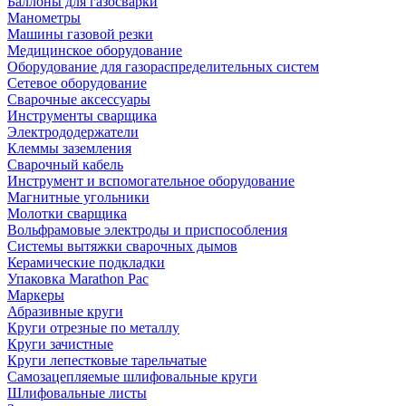
Баллоны для газосварки
Манометры
Машины газовой резки
Медицинское оборудование
Оборудование для газораспределительных систем
Сетевое оборудование
Сварочные аксессуары
Инструменты сварщика
Электрододержатели
Клеммы заземления
Сварочный кабель
Инструмент и вспомогательное оборудование
Магнитные угольники
Молотки сварщика
Вольфрамовые электроды и приспособления
Системы вытяжки сварочных дымов
Керамические подкладки
Упаковка Marathon Pac
Маркеры
Абразивные круги
Круги отрезные по металлу
Круги зачистные
Круги лепестковые тарельчатые
Самозацепляемые шлифовальные круги
Шлифовальные листы