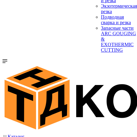
и резка
Экзотермическая
резка
Подводная
сварка и резка
Запасные части
ARC GOUGING
&
EXOTHERMIC
CUTTING
Каталог