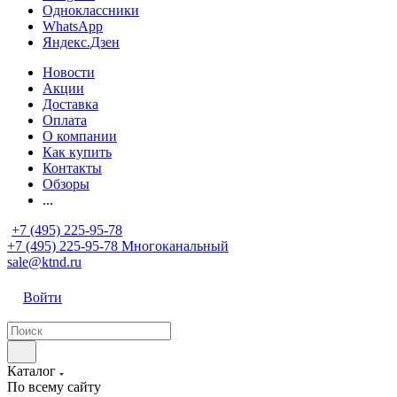
Одноклассники
WhatsApp
Яндекс.Дзен
Новости
Акции
Доставка
Оплата
О компании
Как купить
Контакты
Обзоры
...
+7 (495) 225-95-78
+7 (495) 225-95-78
Многоканальный
sale@ktnd.ru
Войти
Каталог
По всему сайту