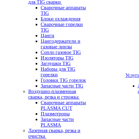
для TIG сварки
Сварочные аппараты
TIG
Блоки охлаждения
Сварочные горелки
TIG
Цанги
Цангодержатели и
газовые линзы
Сопло газовое TIG
Изоляторы TIG
Заглушки TIG
Наборы для TIG
горелки
Услуг
Головки TIG горелок
Запасные части TIG
Воздушно-плазменная
сварка, резка и строжка
Сварочные аппараты
PLASMA CUT
Плазмотроны
Запасные части
PLASMA
Лазерная сварка, резка и
очистка