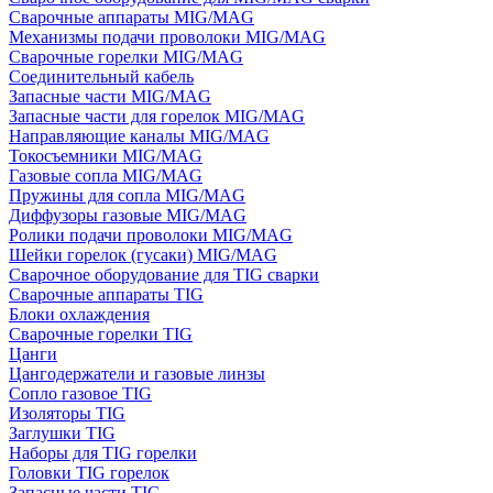
Сварочные аппараты MIG/MAG
Механизмы подачи проволоки MIG/MAG
Сварочные горелки MIG/MAG
Соединительный кабель
Запасные части MIG/MAG
Запасные части для горелок MIG/MAG
Направляющие каналы MIG/MAG
Токосъемники MIG/MAG
Газовые сопла MIG/MAG
Пружины для сопла MIG/MAG
Диффузоры газовые MIG/MAG
Ролики подачи проволоки MIG/MAG
Шейки горелок (гусаки) MIG/MAG
Сварочное оборудование для TIG сварки
Сварочные аппараты TIG
Блоки охлаждения
Сварочные горелки TIG
Цанги
Цангодержатели и газовые линзы
Сопло газовое TIG
Изоляторы TIG
Заглушки TIG
Наборы для TIG горелки
Головки TIG горелок
Запасные части TIG