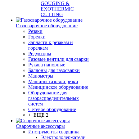
GOUGING &
EXOTHERMIC
CUTTING
Газосварочное оборудование
Резаки
Горелки
Запчасти к резакам и
горелкам
Редукторы
Газовые вентили для сварки
Рукава напорные
Баллоны для газосварки
Манометры
Машины газовой резки
Медицинское оборудование
Оборудование для
газораспределительных
систем
Сетевое оборудование
+ ЕЩЕ 2
Сварочные аксессуары
Инструменты сварщика
Электрододержатели