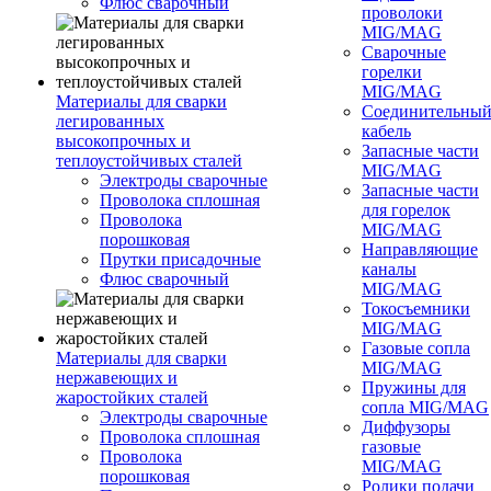
Флюс сварочный
проволоки
MIG/MAG
Сварочные
горелки
MIG/MAG
Материалы для сварки
Соединительны
легированных
кабель
высокопрочных и
Запасные части
теплоустойчивых сталей
MIG/MAG
Электроды сварочные
Запасные части
Проволока сплошная
для горелок
Проволока
MIG/MAG
порошковая
Направляющие
Прутки присадочные
каналы
Флюс сварочный
MIG/MAG
Токосъемники
MIG/MAG
Газовые сопла
Материалы для сварки
MIG/MAG
нержавеющих и
Пружины для
жаростойких сталей
сопла MIG/MAG
Электроды сварочные
Диффузоры
Проволока сплошная
газовые
Проволока
MIG/MAG
порошковая
Ролики подачи