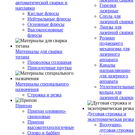
автоматической сварки и
Горелки
наплавки
лазерные
Кислые флюсы
Сопла для
Нейтральные флюсы
лазерной сварки
Основные флюсы
Линзы для
Высокоосновные
лазерной сварки
флюсы
Ролики
подающего
механизма для
Материалы для сварки
лазерного
титана
аппарата
Проволока сплошная
Каналы
Присадочные прутки
направляющие
для лазерного
аппарата
Материалы специального
Уплотнительные
назначения
кольца для
Строжка и резка
лазерной сварки
Припои
Припои оловянно-
Дуговая строжка и
свинцовые
экзотермическая резка
Припои
Воздушно-
высокотехнологичные
дуговая строжка
Олово и баббит