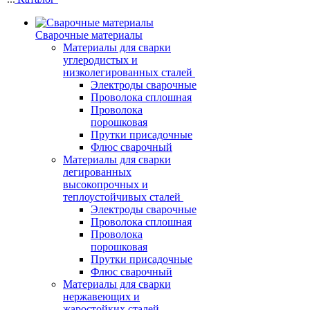
Сварочные материалы
Материалы для сварки
углеродистых и
низколегированных сталей
Электроды сварочные
Проволока сплошная
Проволока
порошковая
Прутки присадочные
Флюс сварочный
Материалы для сварки
легированных
высокопрочных и
теплоустойчивых сталей
Электроды сварочные
Проволока сплошная
Проволока
порошковая
Прутки присадочные
Флюс сварочный
Материалы для сварки
нержавеющих и
жаростойких сталей