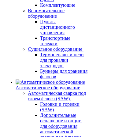
Комплектующие
Вспомогательное
оборудование
Пульты
дистанционного
управления
Транспортные
тележки
Сушильное оборудование
Термопеналы и печи
для прокалки
электродов
Бункеры для хранения
флюсов
Автоматическое оборудование
Автоматическая сварка под
слоем флюса (SAW)
Головки и горелки
(SAW)
Дополнительные
оснащение и опции
для оборудования
автоматической