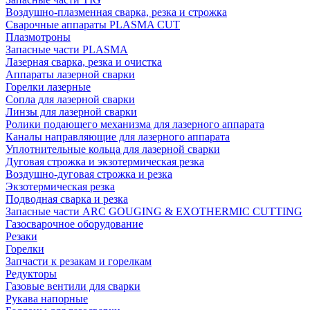
Воздушно-плазменная сварка, резка и строжка
Сварочные аппараты PLASMA CUT
Плазмотроны
Запасные части PLASMA
Лазерная сварка, резка и очистка
Аппараты лазерной сварки
Горелки лазерные
Сопла для лазерной сварки
Линзы для лазерной сварки
Ролики подающего механизма для лазерного аппарата
Каналы направляющие для лазерного аппарата
Уплотнительные кольца для лазерной сварки
Дуговая строжка и экзотермическая резка
Воздушно-дуговая строжка и резка
Экзотермическая резка
Подводная сварка и резка
Запасные части ARC GOUGING & EXOTHERMIC CUTTING
Газосварочное оборудование
Резаки
Горелки
Запчасти к резакам и горелкам
Редукторы
Газовые вентили для сварки
Рукава напорные