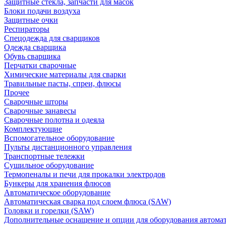
Защитные стекла, запчасти для масок
Блоки подачи воздуха
Защитные очки
Респираторы
Спецодежда для сварщиков
Одежда сварщика
Обувь сварщика
Перчатки сварочные
Химические материалы для сварки
Травильные пасты, спреи, флюсы
Прочее
Сварочные шторы
Сварочные занавесы
Сварочные полотна и одеяла
Комплектующие
Вспомогательное оборудование
Пульты дистанционного управления
Транспортные тележки
Сушильное оборудование
Термопеналы и печи для прокалки электродов
Бункеры для хранения флюсов
Автоматическое оборудование
Автоматическая сварка под слоем флюса (SAW)
Головки и горелки (SAW)
Дополнительные оснащение и опции для оборудования автома