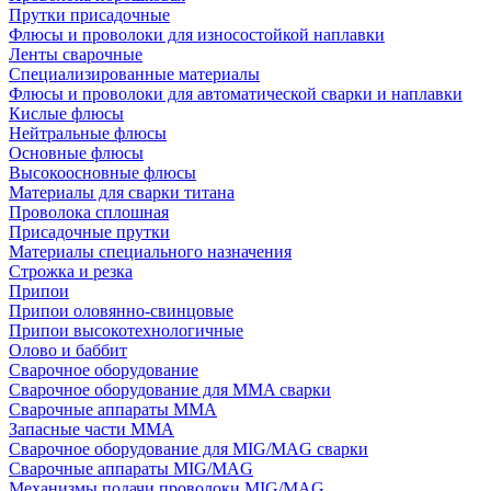
Прутки присадочные
Флюсы и проволоки для износостойкой наплавки
Ленты сварочные
Специализированные материалы
Флюсы и проволоки для автоматической сварки и наплавки
Кислые флюсы
Нейтральные флюсы
Основные флюсы
Высокоосновные флюсы
Материалы для сварки титана
Проволока сплошная
Присадочные прутки
Материалы специального назначения
Строжка и резка
Припои
Припои оловянно-свинцовые
Припои высокотехнологичные
Олово и баббит
Сварочное оборудование
Сварочное оборудование для MMA сварки
Сварочные аппараты MMA
Запасные части MMA
Сварочное оборудование для MIG/MAG сварки
Сварочные аппараты MIG/MAG
Механизмы подачи проволоки MIG/MAG