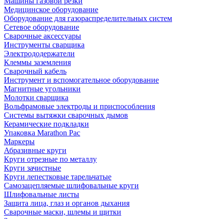
Машины газовой резки
Медицинское оборудование
Оборудование для газораспределительных систем
Сетевое оборудование
Сварочные аксессуары
Инструменты сварщика
Электрододержатели
Клеммы заземления
Сварочный кабель
Инструмент и вспомогательное оборудование
Магнитные угольники
Молотки сварщика
Вольфрамовые электроды и приспособления
Системы вытяжки сварочных дымов
Керамические подкладки
Упаковка Marathon Pac
Маркеры
Абразивные круги
Круги отрезные по металлу
Круги зачистные
Круги лепестковые тарельчатые
Самозацепляемые шлифовальные круги
Шлифовальные листы
Защита лица, глаз и органов дыхания
Сварочные маски, шлемы и щитки