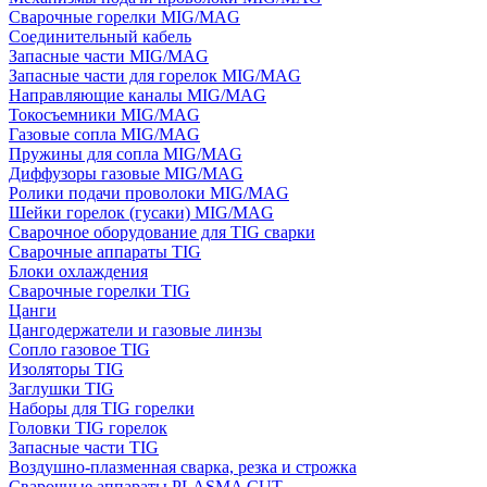
Сварочные горелки MIG/MAG
Соединительный кабель
Запасные части MIG/MAG
Запасные части для горелок MIG/MAG
Направляющие каналы MIG/MAG
Токосъемники MIG/MAG
Газовые сопла MIG/MAG
Пружины для сопла MIG/MAG
Диффузоры газовые MIG/MAG
Ролики подачи проволоки MIG/MAG
Шейки горелок (гусаки) MIG/MAG
Сварочное оборудование для TIG сварки
Сварочные аппараты TIG
Блоки охлаждения
Сварочные горелки TIG
Цанги
Цангодержатели и газовые линзы
Сопло газовое TIG
Изоляторы TIG
Заглушки TIG
Наборы для TIG горелки
Головки TIG горелок
Запасные части TIG
Воздушно-плазменная сварка, резка и строжка
Сварочные аппараты PLASMA CUT