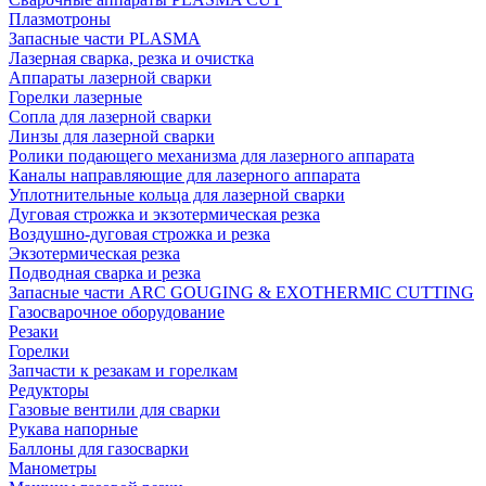
Плазмотроны
Запасные части PLASMA
Лазерная сварка, резка и очистка
Аппараты лазерной сварки
Горелки лазерные
Сопла для лазерной сварки
Линзы для лазерной сварки
Ролики подающего механизма для лазерного аппарата
Каналы направляющие для лазерного аппарата
Уплотнительные кольца для лазерной сварки
Дуговая строжка и экзотермическая резка
Воздушно-дуговая строжка и резка
Экзотермическая резка
Подводная сварка и резка
Запасные части ARC GOUGING & EXOTHERMIC CUTTING
Газосварочное оборудование
Резаки
Горелки
Запчасти к резакам и горелкам
Редукторы
Газовые вентили для сварки
Рукава напорные
Баллоны для газосварки
Манометры