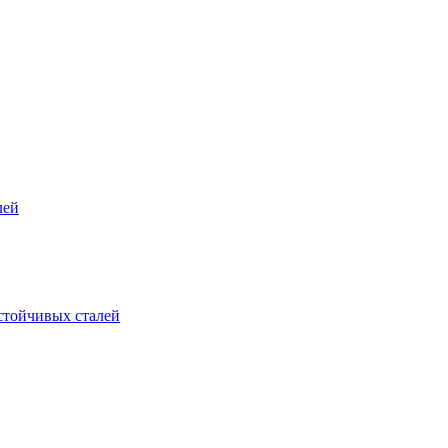
лей
стойчивых сталей