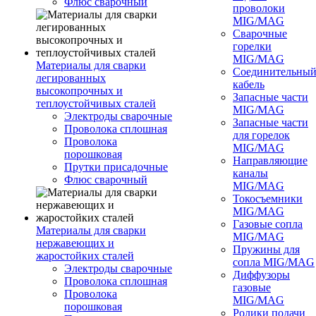
Флюс сварочный
проволоки
MIG/MAG
Сварочные
горелки
MIG/MAG
Материалы для сварки
Соединительны
легированных
кабель
высокопрочных и
Запасные части
теплоустойчивых сталей
MIG/MAG
Электроды сварочные
Запасные части
Проволока сплошная
для горелок
Проволока
MIG/MAG
порошковая
Направляющие
Прутки присадочные
каналы
Флюс сварочный
MIG/MAG
Токосъемники
MIG/MAG
Газовые сопла
Материалы для сварки
MIG/MAG
нержавеющих и
Пружины для
жаростойких сталей
сопла MIG/MAG
Электроды сварочные
Диффузоры
Проволока сплошная
газовые
Проволока
MIG/MAG
порошковая
Ролики подачи