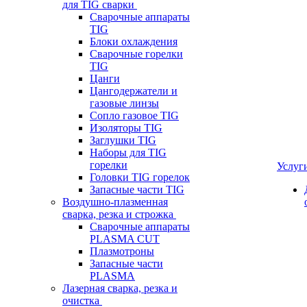
для TIG сварки
Сварочные аппараты
TIG
Блоки охлаждения
Сварочные горелки
TIG
Цанги
Цангодержатели и
газовые линзы
Сопло газовое TIG
Изоляторы TIG
Заглушки TIG
Наборы для TIG
горелки
Услуг
Головки TIG горелок
Запасные части TIG
Воздушно-плазменная
сварка, резка и строжка
Сварочные аппараты
PLASMA CUT
Плазмотроны
Запасные части
PLASMA
Лазерная сварка, резка и
очистка