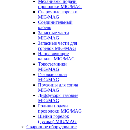
Механизмы подачи
проволоки MIG/MAG
Сварочные горелки
MIG/MAG
Соединительный
кабель
Запасные части
MIG/MAG
Запасные части для
горелок MIG/MAG
Направляющие
каналы MIG/MAG
Токосъемники
MIG/MAG
Газовые сопла
MIG/MAG
Пружины для сопла
MIG/MAG
Диффузоры газовые
MIG/MAG
Ролики подачи
проволоки MIG/MAG
Шейки горелок
(гусаки) MIG/MAG
Сварочное оборудование