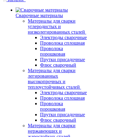
Сварочные материалы
Материалы для сварки
углеродистых и
низколегированных сталей
Электроды сварочные
Проволока сплошная
Проволока
порошковая
Прутки присадочные
Флюс сварочный
Материалы для сварки
легированных
высокопрочных и
теплоустойчивых сталей
Электроды сварочные
Проволока сплошная
Проволока
порошковая
Прутки присадочные
Флюс сварочный
Материалы для сварки
нержавеющих и
жаростойких сталей