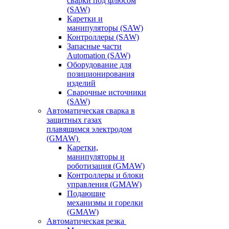
сварки под флюсом
(SAW)
Каретки и
манипуляторы (SAW)
Контроллеры (SAW)
Запасные части
Automation (SAW)
Оборудование для
позиционирования
изделий
Сварочные источники
(SAW)
Автоматическая сварка в
защитных газах
плавящимся электродом
(GMAW)
Каретки,
манипуляторы и
роботизация (GMAW)
Контроллеры и блоки
управления (GMAW)
Подающие
механизмы и горелки
(GMAW)
Автоматическая резка