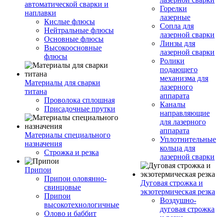
автоматической сварки и
Горелки
наплавки
лазерные
Кислые флюсы
Сопла для
Нейтральные флюсы
лазерной сварки
Основные флюсы
Линзы для
Высокоосновные
лазерной сварки
флюсы
Ролики
подающего
механизма для
Материалы для сварки
лазерного
титана
аппарата
Проволока сплошная
Каналы
Присадочные прутки
направляющие
для лазерного
аппарата
Материалы специального
Уплотнительные
назначения
кольца для
Строжка и резка
лазерной сварки
Припои
Припои оловянно-
Дуговая строжка и
свинцовые
экзотермическая резка
Припои
Воздушно-
высокотехнологичные
дуговая строжка
Олово и баббит