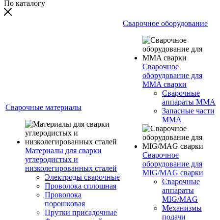
По каталогу
Сварочное оборудование
Сварочное
оборудование для
MMA сварки
Сварочные
аппараты MMA
Сварочные материалы
Запасные части
MMA
Материалы для сварки
Сварочное
углеродистых и
оборудование для
низколегированных сталей
MIG/MAG сварки
Электроды сварочные
Сварочные
Проволока сплошная
аппараты
Проволока
MIG/MAG
порошковая
Механизмы
Прутки присадочные
подачи