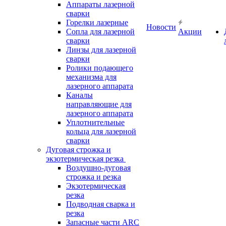
Аппараты лазерной
сварки
Горелки лазерные
Новости
Сопла для лазерной
Акции
сварки
Линзы для лазерной
сварки
Ролики подающего
механизма для
лазерного аппарата
Каналы
направляющие для
лазерного аппарата
Уплотнительные
кольца для лазерной
сварки
Дуговая строжка и
экзотермическая резка
Воздушно-дуговая
строжка и резка
Экзотермическая
резка
Подводная сварка и
резка
Запасные части ARC