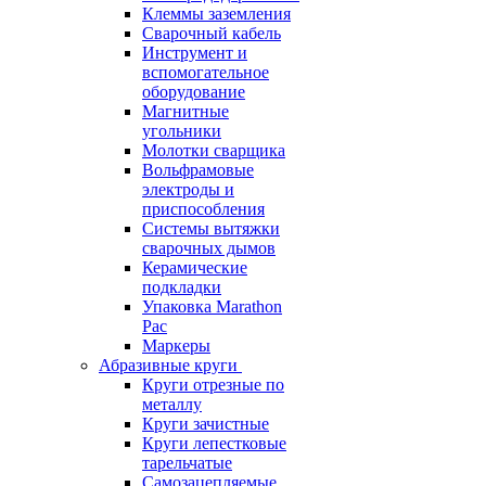
Клеммы заземления
Сварочный кабель
Инструмент и
вспомогательное
оборудование
Магнитные
угольники
Молотки сварщика
Вольфрамовые
электроды и
приспособления
Системы вытяжки
сварочных дымов
Керамические
подкладки
Упаковка Marathon
Pac
Маркеры
Абразивные круги
Круги отрезные по
металлу
Круги зачистные
Круги лепестковые
тарельчатые
Самозацепляемые