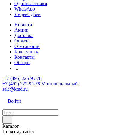
Одноклассники
WhatsApp
Яндекс.Дзен
Новости
Акции
Доставка
Оплата
О компании
Как купить
Контакты
Обзоры
...
+7 (495) 225-95-78
+7 (495) 225-95-78
Многоканальный
sale@ktnd.ru
Войти
Каталог
По всему сайту