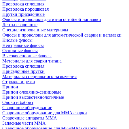
Проволока сплошная
Проволока порошковая
Прутки присадочные
Флюсы и проволоки для износостойкой наплавки
Ленты сварочные
Специализированные материалы
Флюсы и проволоки для автоматической сварки и наплавки
Кислые флюсы
Нейтральные флюсы
Основные флюсы
Высокоосновные флюсы
Материалы для сварки титана
Проволока сплошная
Присадочные прутки
Материалы специального назначения
Строжка и резка
Припои
Припои оловянно-свинцовые
Припои высокотехнологичные
Олово и баббит
Сварочное оборудование
Сварочное оборудование для MMA сварки
Сварочные аппараты MMA
Запасные части MMA
Сварочное оборудование для MIG/MAG сварки