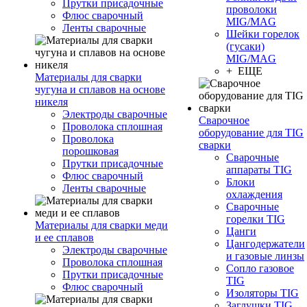
Прутки присадочные
проволоки
Флюс сварочный
MIG/MAG
Ленты сварочные
Шейки горелок
(гусаки)
MIG/MAG
+ ЕЩЕ
Материалы для сварки
чугуна и сплавов на основе
никеля
Электроды сварочные
Сварочное
Проволока сплошная
оборудование для TIG
Проволока
сварки
порошковая
Сварочные
Прутки присадочные
аппараты TIG
Флюс сварочный
Блоки
Ленты сварочные
охлаждения
Сварочные
горелки TIG
Материалы для сварки меди
Цанги
и ее сплавов
Цангодержатели
Электроды сварочные
и газовые линзы
Проволока сплошная
Сопло газовое
Прутки присадочные
TIG
Флюс сварочный
Изоляторы TIG
Заглушки TIG