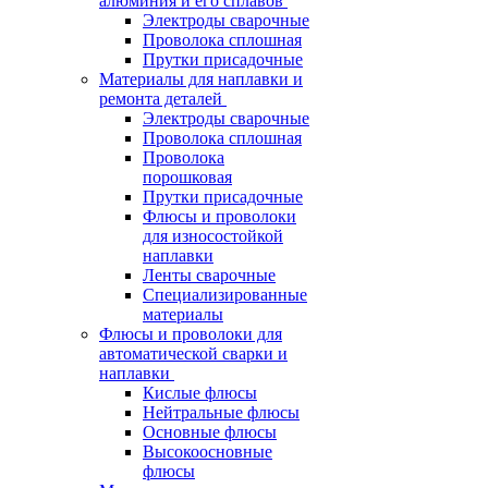
алюминия и его сплавов
Электроды сварочные
Проволока сплошная
Прутки присадочные
Материалы для наплавки и
ремонта деталей
Электроды сварочные
Проволока сплошная
Проволока
порошковая
Прутки присадочные
Флюсы и проволоки
для износостойкой
наплавки
Ленты сварочные
Специализированные
материалы
Флюсы и проволоки для
автоматической сварки и
наплавки
Кислые флюсы
Нейтральные флюсы
Основные флюсы
Высокоосновные
флюсы