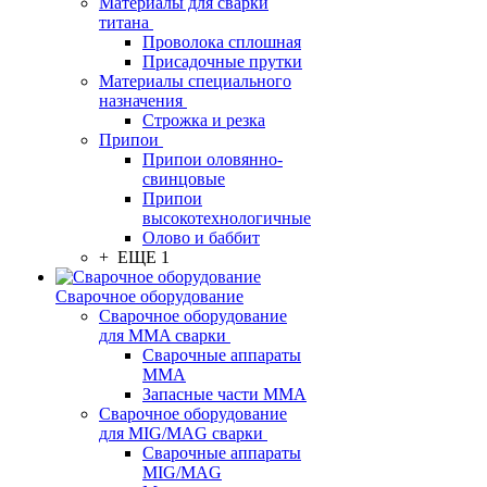
Материалы для сварки
титана
Проволока сплошная
Присадочные прутки
Материалы специального
назначения
Строжка и резка
Припои
Припои оловянно-
свинцовые
Припои
высокотехнологичные
Олово и баббит
+ ЕЩЕ 1
Сварочное оборудование
Сварочное оборудование
для MMA сварки
Сварочные аппараты
MMA
Запасные части MMA
Сварочное оборудование
для MIG/MAG сварки
Сварочные аппараты
MIG/MAG