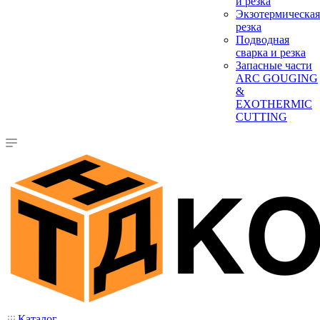
и резка
Экзотермическая
резка
Подводная
сварка и резка
Запасные части
ARC GOUGING
&
EXOTHERMIC
CUTTING
Каталог