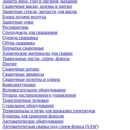
Защита лица, глаз и органов дыхания
Сварочные маски, шлемы и щитки
Защитные стекла, запчасти для масок
Блоки подачи воздуха
Защитные очки
Респираторы
Спецодежда для сварщиков
Одежда сварщика
Обувь сварщика
Перчатки сварочные
Химические материалы для сварки
Травильные пасты, спреи, флюсы
Прочее
Сварочные шторы
Сварочные занавесы
Сварочные полотна и одеяла
Комплектующие
Вспомогательное оборудование
Пульты дистанционного управления
Транспортные тележки
Сушильное оборудование
Термопеналы и печи для прокалки электродов
Бункеры для хранения флюсов
Автоматическое оборудование
Автоматическая сварка под слоем флюса (SAW)