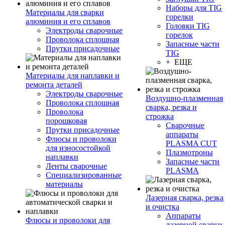
Наборы для TIG
Материалы для сварки
горелки
алюминия и его сплавов
Головки TIG
Электроды сварочные
горелок
Проволока сплошная
Запасные части
Прутки присадочные
TIG
+ ЕЩЕ
Материалы для наплавки и
ремонта деталей
Электроды сварочные
Воздушно-плазменная
Проволока сплошная
сварка, резка и
Проволока
строжка
порошковая
Сварочные
Прутки присадочные
аппараты
Флюсы и проволоки
PLASMA CUT
для износостойкой
Плазмотроны
наплавки
Запасные части
Ленты сварочные
PLASMA
Специализированные
материалы
Лазерная сварка, резка
и очистка
Аппараты
Флюсы и проволоки для
лазерной сварки