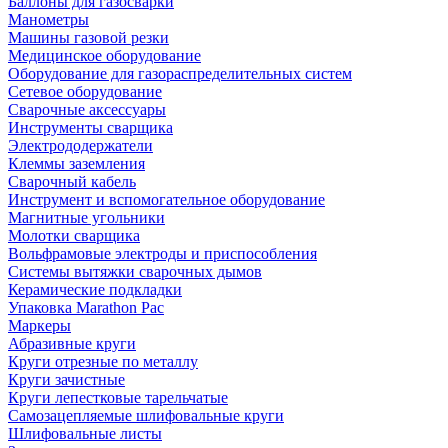
Баллоны для газосварки
Манометры
Машины газовой резки
Медицинское оборудование
Оборудование для газораспределительных систем
Сетевое оборудование
Сварочные аксессуары
Инструменты сварщика
Электрододержатели
Клеммы заземления
Сварочный кабель
Инструмент и вспомогательное оборудование
Магнитные угольники
Молотки сварщика
Вольфрамовые электроды и приспособления
Системы вытяжки сварочных дымов
Керамические подкладки
Упаковка Marathon Pac
Маркеры
Абразивные круги
Круги отрезные по металлу
Круги зачистные
Круги лепестковые тарельчатые
Самозацепляемые шлифовальные круги
Шлифовальные листы