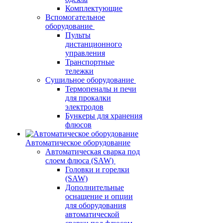
Комплектующие
Вспомогательное
оборудование
Пульты
дистанционного
управления
Транспортные
тележки
Сушильное оборудование
Термопеналы и печи
для прокалки
электродов
Бункеры для хранения
флюсов
Автоматическое оборудование
Автоматическая сварка под
слоем флюса (SAW)
Головки и горелки
(SAW)
Дополнительные
оснащение и опции
для оборудования
автоматической