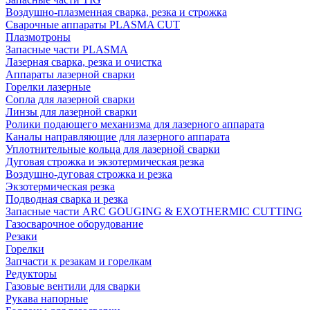
Воздушно-плазменная сварка, резка и строжка
Сварочные аппараты PLASMA CUT
Плазмотроны
Запасные части PLASMA
Лазерная сварка, резка и очистка
Аппараты лазерной сварки
Горелки лазерные
Сопла для лазерной сварки
Линзы для лазерной сварки
Ролики подающего механизма для лазерного аппарата
Каналы направляющие для лазерного аппарата
Уплотнительные кольца для лазерной сварки
Дуговая строжка и экзотермическая резка
Воздушно-дуговая строжка и резка
Экзотермическая резка
Подводная сварка и резка
Запасные части ARC GOUGING & EXOTHERMIC CUTTING
Газосварочное оборудование
Резаки
Горелки
Запчасти к резакам и горелкам
Редукторы
Газовые вентили для сварки
Рукава напорные