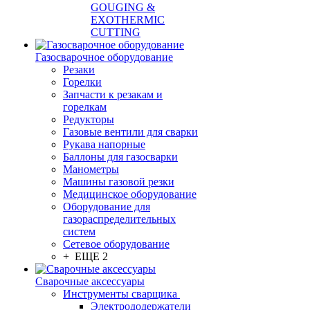
GOUGING &
EXOTHERMIC
CUTTING
Газосварочное оборудование
Резаки
Горелки
Запчасти к резакам и
горелкам
Редукторы
Газовые вентили для сварки
Рукава напорные
Баллоны для газосварки
Манометры
Машины газовой резки
Медицинское оборудование
Оборудование для
газораспределительных
систем
Сетевое оборудование
+ ЕЩЕ 2
Сварочные аксессуары
Инструменты сварщика
Электрододержатели