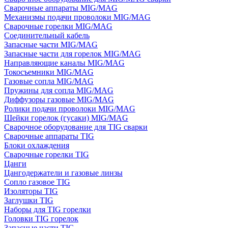
Сварочные аппараты MIG/MAG
Механизмы подачи проволоки MIG/MAG
Сварочные горелки MIG/MAG
Соединительный кабель
Запасные части MIG/MAG
Запасные части для горелок MIG/MAG
Направляющие каналы MIG/MAG
Токосъемники MIG/MAG
Газовые сопла MIG/MAG
Пружины для сопла MIG/MAG
Диффузоры газовые MIG/MAG
Ролики подачи проволоки MIG/MAG
Шейки горелок (гусаки) MIG/MAG
Сварочное оборудование для TIG сварки
Сварочные аппараты TIG
Блоки охлаждения
Сварочные горелки TIG
Цанги
Цангодержатели и газовые линзы
Сопло газовое TIG
Изоляторы TIG
Заглушки TIG
Наборы для TIG горелки
Головки TIG горелок
Запасные части TIG