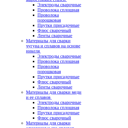
Электроды сварочные
Проволока сплошная
Проволока
порошковая
Прутки присадочные
Флюс сварочный
Ленты сварочные
Материалы для сварки
чугуна и сплавов на основе
никеля
Электроды сварочные
Проволока сплошная
Проволока
порошковая
Прутки присадочные
Флюс сварочный
Ленты сварочные
Материалы для сварки меди
и ее сплавов
Электроды сварочные
Проволока сплошная
Прутки присадочные
Флюс сварочный
Материалы для сварки