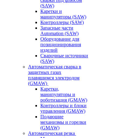
сварки под флюсом
(SAW)
Каретки и
манипуляторы (SAW)
Контроллеры (SAW)
Запасные части
Automation (SAW)
Оборудование для
позиционирования
изделий
Сварочные источники
(SAW)
Автоматическая сварка в
защитных газах
плавящимся электродом
(GMAW)
Каретки,
манипуляторы и
роботизация (GMAW)
Контроллеры и блоки
управления (GMAW)
Подающие
механизмы и горелки
(GMAW)
Автоматическая резка