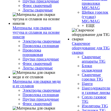
Прутки присадочные
проволоки
Флюс сварочный
MIG/MAG
Ленты сварочные
Шейки горелок
(гусаки)
MIG/MAG
+ ЕЩЕ
Материалы для сварки
чугуна и сплавов на основе
никеля
Электроды сварочные
Сварочное
Проволока сплошная
оборудование для TIG
Проволока
сварки
порошковая
Сварочные
Прутки присадочные
аппараты TIG
Флюс сварочный
Блоки
Ленты сварочные
охлаждения
Сварочные
горелки TIG
Материалы для сварки меди
Цанги
и ее сплавов
Цангодержатели
Электроды сварочные
и газовые линзы
Проволока сплошная
Сопло газовое
Прутки присадочные
TIG
Флюс сварочный
Изоляторы TIG
Заглушки TIG