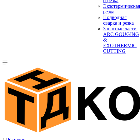
и резка
Экзотермическая
резка
Подводная
сварка и резка
Запасные части
ARC GOUGING
&
EXOTHERMIC
CUTTING
Каталог