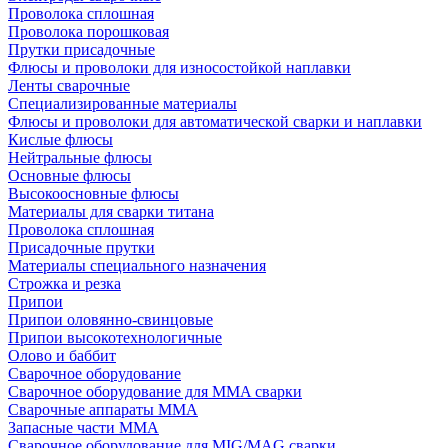
Проволока сплошная
Проволока порошковая
Прутки присадочные
Флюсы и проволоки для износостойкой наплавки
Ленты сварочные
Специализированные материалы
Флюсы и проволоки для автоматической сварки и наплавки
Кислые флюсы
Нейтральные флюсы
Основные флюсы
Высокоосновные флюсы
Материалы для сварки титана
Проволока сплошная
Присадочные прутки
Материалы специального назначения
Строжка и резка
Припои
Припои оловянно-свинцовые
Припои высокотехнологичные
Олово и баббит
Сварочное оборудование
Сварочное оборудование для MMA сварки
Сварочные аппараты MMA
Запасные части MMA
Сварочное оборудование для MIG/MAG сварки