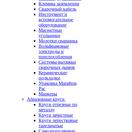
Клеммы заземления
Сварочный кабель
Инструмент и
вспомогательное
оборудование
Магнитные
угольники
Молотки сварщика
Вольфрамовые
электроды и
приспособления
Системы вытяжки
сварочных дымов
Керамические
подкладки
Упаковка Marathon
Pac
Маркеры
Абразивные круги
Круги отрезные по
металлу
Круги зачистные
Круги лепестковые
тарельчатые
Самозацепляемые