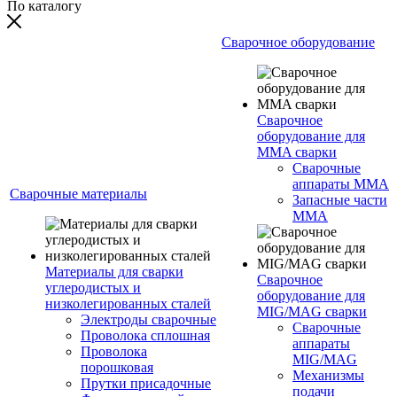
По каталогу
Сварочное оборудование
Сварочное
оборудование для
MMA сварки
Сварочные
аппараты MMA
Сварочные материалы
Запасные части
MMA
Материалы для сварки
Сварочное
углеродистых и
оборудование для
низколегированных сталей
MIG/MAG сварки
Электроды сварочные
Сварочные
Проволока сплошная
аппараты
Проволока
MIG/MAG
порошковая
Механизмы
Прутки присадочные
подачи