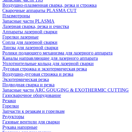
Воздушно-плазменная сварка, резка и строжка
Сварочные аппараты PLASMA CUT
Плазмотроны
Запасные части PLASMA
Лазерная сварка, резка и очистка
Аппараты лазерной сварки
Горелки лазерные
Сопла для лазерной сварки
Линзы для лазерной сварки
Ролики подающего механизма для лазерного аппарата
Каналы направляющие для лазерного аппарата
Уплотнительные кольца для лазерной сварки
Дуговая строжка и экзотермическая резка
Воздушно-дуговая строжка и резка
Экзотермическая резка
Подводная сварка и резка
Запасные части ARC GOUGING & EXOTHERMIC CUTTING
Газосварочное оборудование
Резаки
Горелки
Запчасти к резакам и горелкам
Редукторы
Газовые вентили для сварки
Рукава напорные