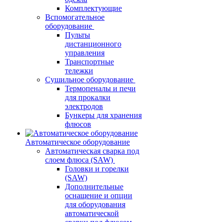
Комплектующие
Вспомогательное
оборудование
Пульты
дистанционного
управления
Транспортные
тележки
Сушильное оборудование
Термопеналы и печи
для прокалки
электродов
Бункеры для хранения
флюсов
Автоматическое оборудование
Автоматическая сварка под
слоем флюса (SAW)
Головки и горелки
(SAW)
Дополнительные
оснащение и опции
для оборудования
автоматической