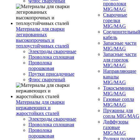
Флюс сварочный
проволоки
MIG/MAG
Сварочные
горелки
MIG/MAG
Материалы для сварки
Соединительны
легированных
кабель
высокопрочных и
Запасные части
теплоустойчивых сталей
MIG/MAG
Электроды сварочные
Запасные части
Проволока сплошная
для горелок
Проволока
MIG/MAG
порошковая
Направляющие
Прутки присадочные
каналы
Флюс сварочный
MIG/MAG
Токосъемники
MIG/MAG
Газовые сопла
Материалы для сварки
MIG/MAG
нержавеющих и
Пружины для
жаростойких сталей
сопла MIG/MAG
Электроды сварочные
Диффузоры
Проволока сплошная
газовые
Проволока
MIG/MAG
порошковая
Ролики подачи