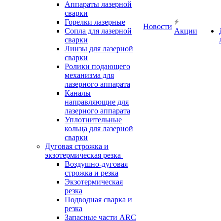
Аппараты лазерной
сварки
Горелки лазерные
Новости
Сопла для лазерной
Акции
сварки
Линзы для лазерной
сварки
Ролики подающего
механизма для
лазерного аппарата
Каналы
направляющие для
лазерного аппарата
Уплотнительные
кольца для лазерной
сварки
Дуговая строжка и
экзотермическая резка
Воздушно-дуговая
строжка и резка
Экзотермическая
резка
Подводная сварка и
резка
Запасные части ARC