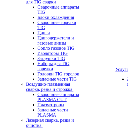
для TIG сварки
Сварочные аппараты
TIG
Блоки охлаждения
Сварочные горелки
TIG
Цанги
Цангодержатели и
газовые линзы
Сопло газовое TIG
Изоляторы TIG
Заглушки TIG
Наборы для TIG
горелки
Услуг
Головки TIG горелок
Запасные части TIG
Воздушно-плазменная
сварка, резка и строжка
Сварочные аппараты
PLASMA CUT
Плазмотроны
Запасные части
PLASMA
Лазерная сварка, резка и
очистка