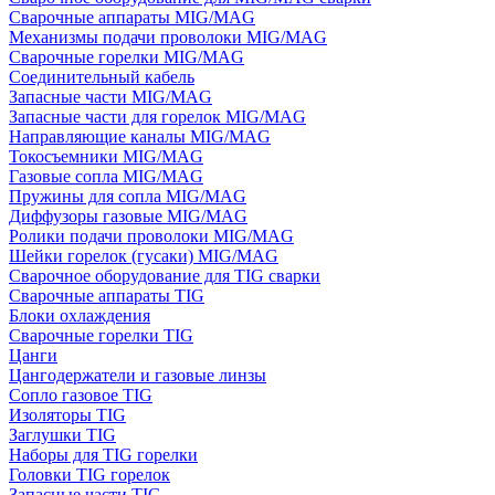
Сварочные аппараты MIG/MAG
Механизмы подачи проволоки MIG/MAG
Сварочные горелки MIG/MAG
Соединительный кабель
Запасные части MIG/MAG
Запасные части для горелок MIG/MAG
Направляющие каналы MIG/MAG
Токосъемники MIG/MAG
Газовые сопла MIG/MAG
Пружины для сопла MIG/MAG
Диффузоры газовые MIG/MAG
Ролики подачи проволоки MIG/MAG
Шейки горелок (гусаки) MIG/MAG
Сварочное оборудование для TIG сварки
Сварочные аппараты TIG
Блоки охлаждения
Сварочные горелки TIG
Цанги
Цангодержатели и газовые линзы
Сопло газовое TIG
Изоляторы TIG
Заглушки TIG
Наборы для TIG горелки
Головки TIG горелок
Запасные части TIG