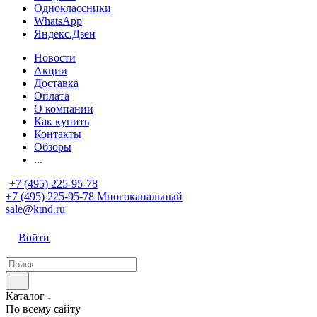
Одноклассники
WhatsApp
Яндекс.Дзен
Новости
Акции
Доставка
Оплата
О компании
Как купить
Контакты
Обзоры
...
+7 (495) 225-95-78
+7 (495) 225-95-78
Многоканальный
sale@ktnd.ru
Войти
Каталог
По всему сайту