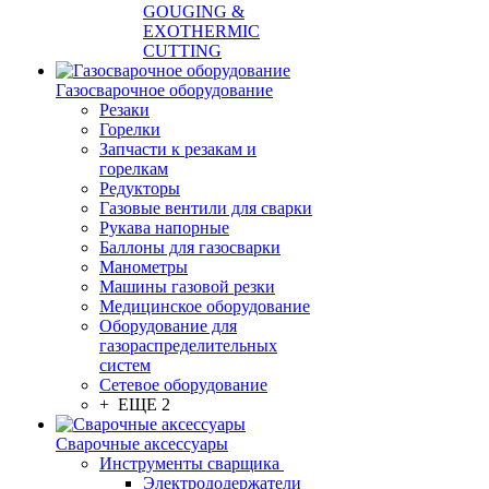
GOUGING &
EXOTHERMIC
CUTTING
Газосварочное оборудование
Резаки
Горелки
Запчасти к резакам и
горелкам
Редукторы
Газовые вентили для сварки
Рукава напорные
Баллоны для газосварки
Манометры
Машины газовой резки
Медицинское оборудование
Оборудование для
газораспределительных
систем
Сетевое оборудование
+ ЕЩЕ 2
Сварочные аксессуары
Инструменты сварщика
Электрододержатели