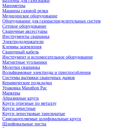
Баллоны для газосварки
Манометры
Машины газовой резки
Медицинское оборудование
Оборудование для газораспределительных систем
Сетевое оборудование
Сварочные аксессуары
Инструменты сварщика
Электрододержатели
Клеммы заземления
Сварочный кабель
Инструмент и вспомогательное оборудование
Магнитные угольники
Молотки сварщика
Вольфрамовые электроды и приспособления
Системы вытяжки сварочных дымов
Керамические подкладки
Упаковка Marathon Pac
Маркеры
Абразивные круги
Круги отрезные по металлу
Круги зачистные
Круги лепестковые тарельчатые
Самозацепляемые шлифовальные круги
Шлифовальные листы