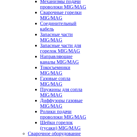
Механизмы подачи
проволоки MIG/MAG
Сварочные горелки
MIG/MAG
Соединительный
кабель
Запасные части
MIG/MAG
Запасные части для
горелок MIG/MAG
Направляющие
каналы MIG/MAG
Токосъемники
MIG/MAG
Газовые сопла
MIG/MAG
Пружины для сопла
MIG/MAG
Диффузоры газовые
MIG/MAG
Ролики подачи
проволоки MIG/MAG
Шейки горелок
(гусаки) MIG/MAG
Сварочное оборудование