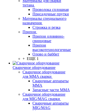
Материалы для сварки
титана
Проволока сплошная
Присадочные прутки
Материалы специального
назначения
Строжка и резка
Припои
Припои оловянно-
свинцовые
Припои
высокотехнологичные
Олово и баббит
+ ЕЩЕ 1
Сварочное оборудование
Сварочное оборудование
для MMA сварки
Сварочные аппараты
MMA
Запасные части MMA
Сварочное оборудование
для MIG/MAG сварки
Сварочные аппараты
MIG/MAG