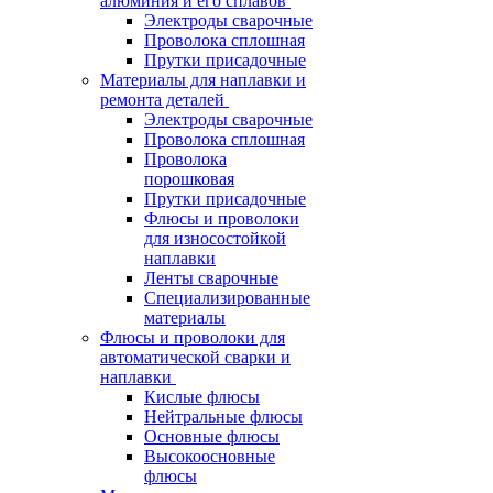
алюминия и его сплавов
Электроды сварочные
Проволока сплошная
Прутки присадочные
Материалы для наплавки и
ремонта деталей
Электроды сварочные
Проволока сплошная
Проволока
порошковая
Прутки присадочные
Флюсы и проволоки
для износостойкой
наплавки
Ленты сварочные
Специализированные
материалы
Флюсы и проволоки для
автоматической сварки и
наплавки
Кислые флюсы
Нейтральные флюсы
Основные флюсы
Высокоосновные
флюсы