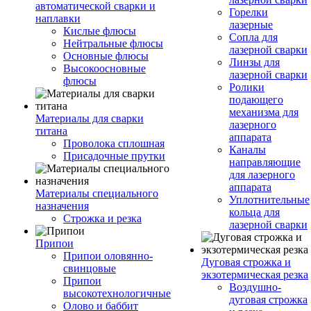
автоматической сварки и
Горелки
наплавки
лазерные
Кислые флюсы
Сопла для
Нейтральные флюсы
лазерной сварки
Основные флюсы
Линзы для
Высокоосновные
лазерной сварки
флюсы
Ролики
подающего
механизма для
Материалы для сварки
лазерного
титана
аппарата
Проволока сплошная
Каналы
Присадочные прутки
направляющие
для лазерного
аппарата
Материалы специального
Уплотнительные
назначения
кольца для
Строжка и резка
лазерной сварки
Припои
Припои оловянно-
Дуговая строжка и
свинцовые
экзотермическая резка
Припои
Воздушно-
высокотехнологичные
дуговая строжка
Олово и баббит