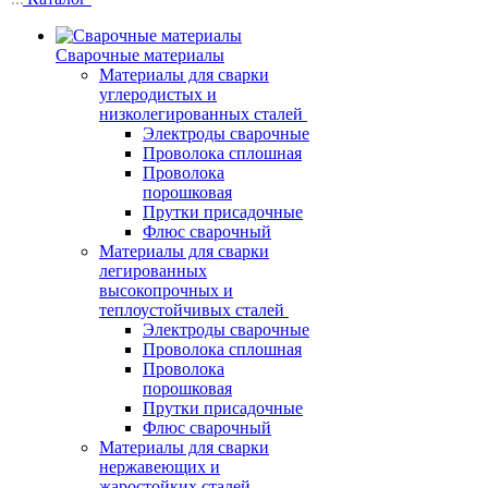
Сварочные материалы
Материалы для сварки
углеродистых и
низколегированных сталей
Электроды сварочные
Проволока сплошная
Проволока
порошковая
Прутки присадочные
Флюс сварочный
Материалы для сварки
легированных
высокопрочных и
теплоустойчивых сталей
Электроды сварочные
Проволока сплошная
Проволока
порошковая
Прутки присадочные
Флюс сварочный
Материалы для сварки
нержавеющих и
жаростойких сталей