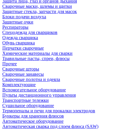
Защита лица, глаз и органов дыхания
Сварочные маски, шлемы и щитки
Защитные стекла, запчасти для масок
Блоки подачи воздуха
Защитные очки
Респираторы
Спецодежда для сварщиков
Одежда сварщика
Обувь сварщика
Перчатки сварочные
Химические материалы для сварки
Травильные пасты, спреи, флюсы
Прочее
Сварочные шторы
Сварочные занавесы
Сварочные полотна и одеяла
Комплектующие
Вспомогательное оборудование
Пульты дистанционного управления
Транспортные тележки
Сушильное оборудование
Термопеналы и печи для прокалки электродов
Бункеры для хранения флюсов
Автоматическое оборудование
Автоматическая сварка под слоем флюса (SAW)