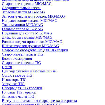
Сварочные горелки MIG/MAG
Соединительный кабель
Запасные части MIG/MAG
Запасные части для горелок MIG/MAG
Направляющие каналы MIG/MAG
Токосъемники MIG/MAG
Газовые сопла MIG/MAG
Пружины для сопла MIG/MAG
Диффузоры газовые MIG/MAG
Ролики подачи проволоки MIG/MAG
Шейки горелок (гусаки) MIG/MAG
Сварочное оборудование для TIG сварки
Сварочные аппараты TIG
Блоки охлаждения
Сварочные горелки TIG
Цанги
Цангодержатели и газовые линзы
Сопло газовое TIG
Изоляторы TIG
Заглушки TIG
Наборы для TIG горелки
Головки TIG горелок
Запасные части TIG
Воздушно-плазменная сварка, резка и строжка
Сварочные аппараты PLASMA CUT