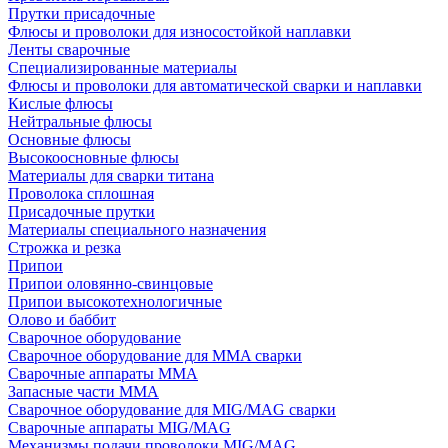
Прутки присадочные
Флюсы и проволоки для износостойкой наплавки
Ленты сварочные
Специализированные материалы
Флюсы и проволоки для автоматической сварки и наплавки
Кислые флюсы
Нейтральные флюсы
Основные флюсы
Высокоосновные флюсы
Материалы для сварки титана
Проволока сплошная
Присадочные прутки
Материалы специального назначения
Строжка и резка
Припои
Припои оловянно-свинцовые
Припои высокотехнологичные
Олово и баббит
Сварочное оборудование
Сварочное оборудование для MMA сварки
Сварочные аппараты MMA
Запасные части MMA
Сварочное оборудование для MIG/MAG сварки
Сварочные аппараты MIG/MAG
Механизмы подачи проволоки MIG/MAG