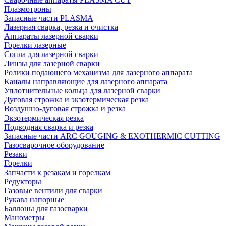
Плазмотроны
Запасные части PLASMA
Лазерная сварка, резка и очистка
Аппараты лазерной сварки
Горелки лазерные
Сопла для лазерной сварки
Линзы для лазерной сварки
Ролики подающего механизма для лазерного аппарата
Каналы направляющие для лазерного аппарата
Уплотнительные кольца для лазерной сварки
Дуговая строжка и экзотермическая резка
Воздушно-дуговая строжка и резка
Экзотермическая резка
Подводная сварка и резка
Запасные части ARC GOUGING & EXOTHERMIC CUTTING
Газосварочное оборудование
Резаки
Горелки
Запчасти к резакам и горелкам
Редукторы
Газовые вентили для сварки
Рукава напорные
Баллоны для газосварки
Манометры