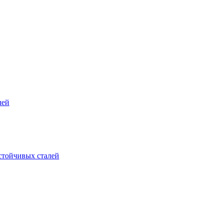
лей
стойчивых сталей