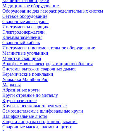
Машины газовой резки
Медицинское оборудование
Оборудование для газораспределительных систем
Сетевое оборудование
Сварочные аксессуары
Инструменты сварщика
Электрододержатели
Клеммы заземления
Сварочный кабель
Инструмент и вспомогательное оборудование
Магнитные угольники
Молотки сварщика
Вольфрамовые электроды и приспособления
Системы вытяжки сварочных дымов
Керамические подкладки
Упаковка Marathon Pac
Маркеры
Абразивные круги
Круги отрезные по металлу
Круги зачистные
Круги лепестковые тарельчатые
Самозацепляемые шлифовальные круги
Шлифовальные листы
Защита лица, глаз и органов дыхания
Сварочные маски, шлемы и щитки