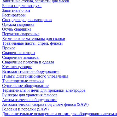
Защитные стекла, запчасти для масок
Блоки подачи воздуха
Защитные очки
Респираторы
Спецодежда для сварщиков
Одежда сварщика
Обувь сварщика
Перчатки сварочные
Химические материалы для сварки
Травильные пасты, спреи, флюсы
Прочее
Сварочные шторы
Сварочные занавесы
Сварочные полотна и одеяла
Комплектующие
Вспомогательное оборудование
Пульты дистанционного управления
Транспортные тележки
Сушильное оборудование
Термопеналы и печи для прокалки электродов
Бункеры для хранения флюсов
Автоматическое оборудование
Автоматическая сварка под слоем флюса (SAW)
Головки и горелки (SAW)
Дополнительные оснащение и опции для оборудования автома