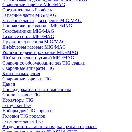
Сварочные горелки MIG/MAG
Соединительный кабель
Запасные части MIG/MAG
Запасные части для горелок MIG/MAG
Направляющие каналы MIG/MAG
Токосъемники MIG/MAG
Газовые сопла MIG/MAG
Пружины для сопла MIG/MAG
Диффузоры газовые MIG/MAG
Ролики подачи проволоки MIG/MAG
Шейки горелок (гусаки) MIG/MAG
Сварочное оборудование для TIG сварки
Сварочные аппараты TIG
Блоки охлаждения
Сварочные горелки TIG
Цанги
Цангодержатели и газовые линзы
Сопло газовое TIG
Изоляторы TIG
Заглушки TIG
Наборы для TIG горелки
Головки TIG горелок
Запасные части TIG
Воздушно-плазменная сварка, резка и строжка
Сварочные аппараты PLASMA CUT