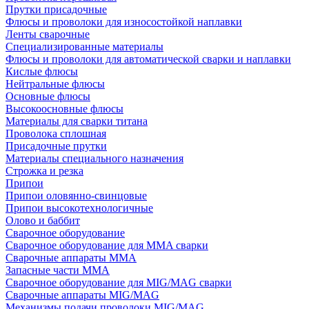
Прутки присадочные
Флюсы и проволоки для износостойкой наплавки
Ленты сварочные
Специализированные материалы
Флюсы и проволоки для автоматической сварки и наплавки
Кислые флюсы
Нейтральные флюсы
Основные флюсы
Высокоосновные флюсы
Материалы для сварки титана
Проволока сплошная
Присадочные прутки
Материалы специального назначения
Строжка и резка
Припои
Припои оловянно-свинцовые
Припои высокотехнологичные
Олово и баббит
Сварочное оборудование
Сварочное оборудование для MMA сварки
Сварочные аппараты MMA
Запасные части MMA
Сварочное оборудование для MIG/MAG сварки
Сварочные аппараты MIG/MAG
Механизмы подачи проволоки MIG/MAG