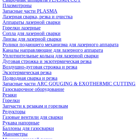
Плазмотроны
Запасные части PLASMA
Лазерная сварка, резка и очистка
Аппараты лазерной сварки
Горелки лазерные
Сопла для лазерной сварки
Линзы для лазерной сварки
Ролики подающего механизма для лазерного аппарата
Каналы направляющие для лазерного аппарата
Уплотнительные кольца для лазерной сварки
Дуговая строжка и экзотермическая резка
Воздушно-дуговая строжка и резка
Экзотермическая резка
Подводная сварка и резка
Запасные части ARC GOUGING & EXOTHERMIC CUTTING
Газосварочное оборудование
Резаки
Горелки
Запчасти к резакам и горелкам
Редукторы
Газовые вентили для сварки
Рукава напорные
Баллоны для газосварки
Манометры