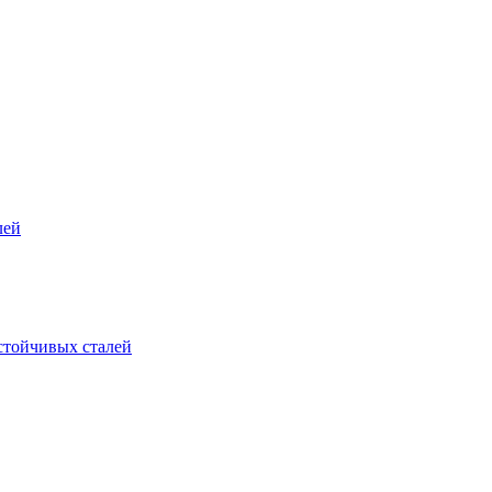
лей
стойчивых сталей