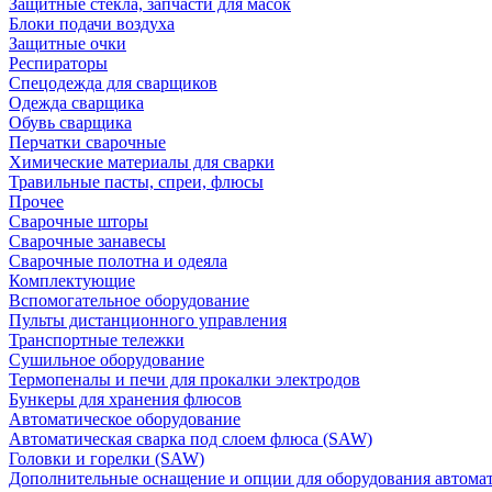
Защитные стекла, запчасти для масок
Блоки подачи воздуха
Защитные очки
Респираторы
Спецодежда для сварщиков
Одежда сварщика
Обувь сварщика
Перчатки сварочные
Химические материалы для сварки
Травильные пасты, спреи, флюсы
Прочее
Сварочные шторы
Сварочные занавесы
Сварочные полотна и одеяла
Комплектующие
Вспомогательное оборудование
Пульты дистанционного управления
Транспортные тележки
Сушильное оборудование
Термопеналы и печи для прокалки электродов
Бункеры для хранения флюсов
Автоматическое оборудование
Автоматическая сварка под слоем флюса (SAW)
Головки и горелки (SAW)
Дополнительные оснащение и опции для оборудования автома