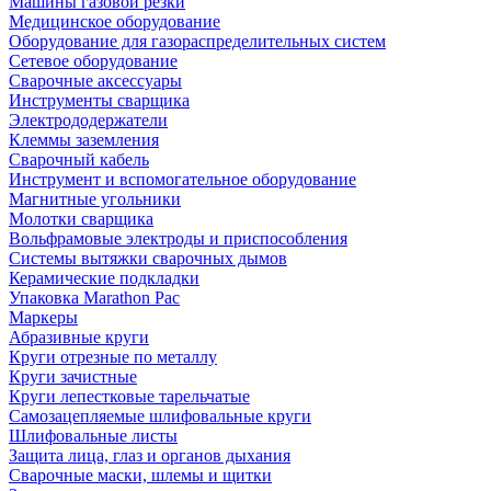
Машины газовой резки
Медицинское оборудование
Оборудование для газораспределительных систем
Сетевое оборудование
Сварочные аксессуары
Инструменты сварщика
Электрододержатели
Клеммы заземления
Сварочный кабель
Инструмент и вспомогательное оборудование
Магнитные угольники
Молотки сварщика
Вольфрамовые электроды и приспособления
Системы вытяжки сварочных дымов
Керамические подкладки
Упаковка Marathon Pac
Маркеры
Абразивные круги
Круги отрезные по металлу
Круги зачистные
Круги лепестковые тарельчатые
Самозацепляемые шлифовальные круги
Шлифовальные листы
Защита лица, глаз и органов дыхания
Сварочные маски, шлемы и щитки