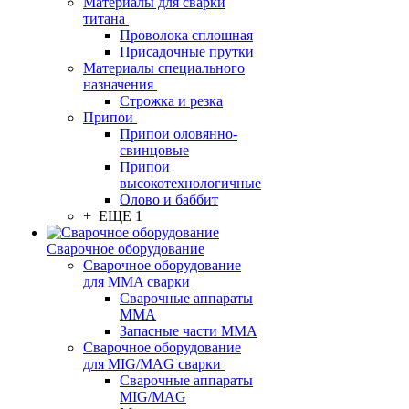
Материалы для сварки
титана
Проволока сплошная
Присадочные прутки
Материалы специального
назначения
Строжка и резка
Припои
Припои оловянно-
свинцовые
Припои
высокотехнологичные
Олово и баббит
+ ЕЩЕ 1
Сварочное оборудование
Сварочное оборудование
для MMA сварки
Сварочные аппараты
MMA
Запасные части MMA
Сварочное оборудование
для MIG/MAG сварки
Сварочные аппараты
MIG/MAG