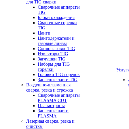
для TIG сварки
Сварочные аппараты
TIG
Блоки охлаждения
Сварочные горелки
TIG
Цанги
Цангодержатели и
газовые линзы
Сопло газовое TIG
Изоляторы TIG
Заглушки TIG
Наборы для TIG
горелки
Услуг
Головки TIG горелок
Запасные части TIG
Воздушно-плазменная
сварка, резка и строжка
Сварочные аппараты
PLASMA CUT
Плазмотроны
Запасные части
PLASMA
Лазерная сварка, резка и
очистка