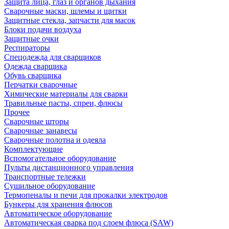
Защита лица, глаз и органов дыхания
Сварочные маски, шлемы и щитки
Защитные стекла, запчасти для масок
Блоки подачи воздуха
Защитные очки
Респираторы
Спецодежда для сварщиков
Одежда сварщика
Обувь сварщика
Перчатки сварочные
Химические материалы для сварки
Травильные пасты, спреи, флюсы
Прочее
Сварочные шторы
Сварочные занавесы
Сварочные полотна и одеяла
Комплектующие
Вспомогательное оборудование
Пульты дистанционного управления
Транспортные тележки
Сушильное оборудование
Термопеналы и печи для прокалки электродов
Бункеры для хранения флюсов
Автоматическое оборудование
Автоматическая сварка под слоем флюса (SAW)