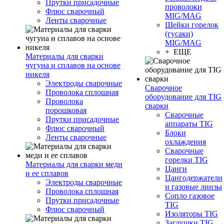
Прутки присадочные
проволоки
Флюс сварочный
MIG/MAG
Ленты сварочные
Шейки горелок
(гусаки)
MIG/MAG
+ ЕЩЕ
Материалы для сварки
чугуна и сплавов на основе
никеля
Электроды сварочные
Сварочное
Проволока сплошная
оборудование для TIG
Проволока
сварки
порошковая
Сварочные
Прутки присадочные
аппараты TIG
Флюс сварочный
Блоки
Ленты сварочные
охлаждения
Сварочные
горелки TIG
Материалы для сварки меди
Цанги
и ее сплавов
Цангодержатели
Электроды сварочные
и газовые линзы
Проволока сплошная
Сопло газовое
Прутки присадочные
TIG
Флюс сварочный
Изоляторы TIG
Заглушки TIG