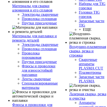
Наборы для TIG
Материалы для сварки
горелки
алюминия и его сплавов
Головки TIG
Электроды сварочные
горелок
Проволока сплошная
Запасные части
Прутки присадочные
TIG
+ ЕЩЕ
Материалы для наплавки и
ремонта деталей
Электроды сварочные
Воздушно-плазменная
Проволока сплошная
сварка, резка и
Проволока
строжка
порошковая
Сварочные
Прутки присадочные
аппараты
Флюсы и проволоки
PLASMA CUT
для износостойкой
Плазмотроны
наплавки
Запасные части
Ленты сварочные
PLASMA
Специализированные
материалы
Лазерная сварка, резка
и очистка
Аппараты
Флюсы и проволоки для
лазерной сварки