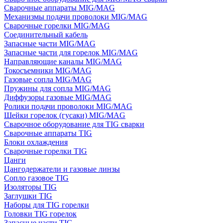
Сварочные аппараты MIG/MAG
Механизмы подачи проволоки MIG/MAG
Сварочные горелки MIG/MAG
Соединительный кабель
Запасные части MIG/MAG
Запасные части для горелок MIG/MAG
Направляющие каналы MIG/MAG
Токосъемники MIG/MAG
Газовые сопла MIG/MAG
Пружины для сопла MIG/MAG
Диффузоры газовые MIG/MAG
Ролики подачи проволоки MIG/MAG
Шейки горелок (гусаки) MIG/MAG
Сварочное оборудование для TIG сварки
Сварочные аппараты TIG
Блоки охлаждения
Сварочные горелки TIG
Цанги
Цангодержатели и газовые линзы
Сопло газовое TIG
Изоляторы TIG
Заглушки TIG
Наборы для TIG горелки
Головки TIG горелок
Запасные части TIG