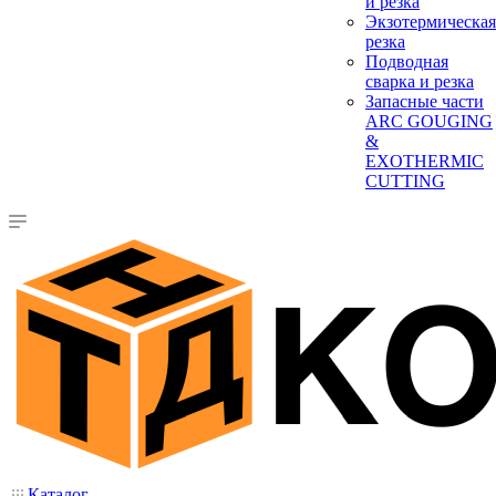
и резка
Экзотермическая
резка
Подводная
сварка и резка
Запасные части
ARC GOUGING
&
EXOTHERMIC
CUTTING
Каталог