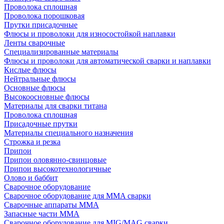
Проволока сплошная
Проволока порошковая
Прутки присадочные
Флюсы и проволоки для износостойкой наплавки
Ленты сварочные
Специализированные материалы
Флюсы и проволоки для автоматической сварки и наплавки
Кислые флюсы
Нейтральные флюсы
Основные флюсы
Высокоосновные флюсы
Материалы для сварки титана
Проволока сплошная
Присадочные прутки
Материалы специального назначения
Строжка и резка
Припои
Припои оловянно-свинцовые
Припои высокотехнологичные
Олово и баббит
Сварочное оборудование
Сварочное оборудование для MMA сварки
Сварочные аппараты MMA
Запасные части MMA
Сварочное оборудование для MIG/MAG сварки