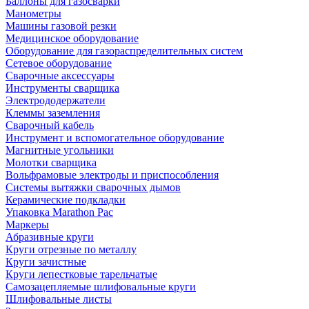
Баллоны для газосварки
Манометры
Машины газовой резки
Медицинское оборудование
Оборудование для газораспределительных систем
Сетевое оборудование
Сварочные аксессуары
Инструменты сварщика
Электрододержатели
Клеммы заземления
Сварочный кабель
Инструмент и вспомогательное оборудование
Магнитные угольники
Молотки сварщика
Вольфрамовые электроды и приспособления
Системы вытяжки сварочных дымов
Керамические подкладки
Упаковка Marathon Pac
Маркеры
Абразивные круги
Круги отрезные по металлу
Круги зачистные
Круги лепестковые тарельчатые
Самозацепляемые шлифовальные круги
Шлифовальные листы