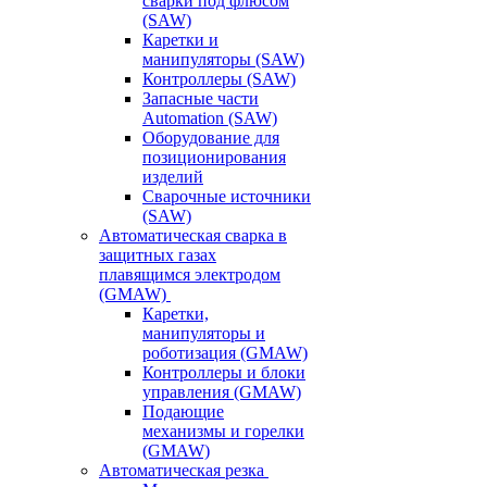
сварки под флюсом
(SAW)
Каретки и
манипуляторы (SAW)
Контроллеры (SAW)
Запасные части
Automation (SAW)
Оборудование для
позиционирования
изделий
Сварочные источники
(SAW)
Автоматическая сварка в
защитных газах
плавящимся электродом
(GMAW)
Каретки,
манипуляторы и
роботизация (GMAW)
Контроллеры и блоки
управления (GMAW)
Подающие
механизмы и горелки
(GMAW)
Автоматическая резка