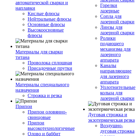
автоматической сварки и
Горелки
наплавки
лазерные
Кислые флюсы
Сопла для
Нейтральные флюсы
лазерной сварки
Основные флюсы
Линзы для
Высокоосновные
лазерной сварки
флюсы
Ролики
подающего
механизма для
Материалы для сварки
лазерного
титана
аппарата
Проволока сплошная
Каналы
Присадочные прутки
направляющие
для лазерного
аппарата
Материалы специального
Уплотнительные
назначения
кольца для
Строжка и резка
лазерной сварки
Припои
Припои оловянно-
Дуговая строжка и
свинцовые
экзотермическая резка
Припои
Воздушно-
высокотехнологичные
дуговая строжка
Олово и баббит