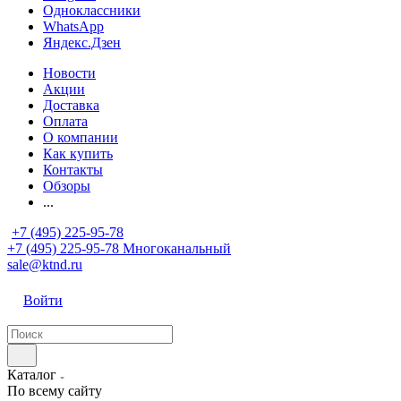
Одноклассники
WhatsApp
Яндекс.Дзен
Новости
Акции
Доставка
Оплата
О компании
Как купить
Контакты
Обзоры
...
+7 (495) 225-95-78
+7 (495) 225-95-78
Многоканальный
sale@ktnd.ru
Войти
Каталог
По всему сайту