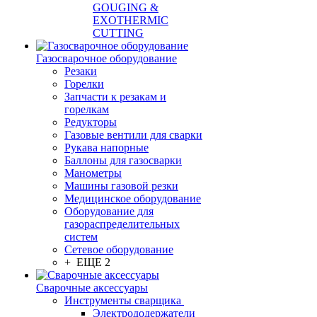
GOUGING &
EXOTHERMIC
CUTTING
Газосварочное оборудование
Резаки
Горелки
Запчасти к резакам и
горелкам
Редукторы
Газовые вентили для сварки
Рукава напорные
Баллоны для газосварки
Манометры
Машины газовой резки
Медицинское оборудование
Оборудование для
газораспределительных
систем
Сетевое оборудование
+ ЕЩЕ 2
Сварочные аксессуары
Инструменты сварщика
Электрододержатели