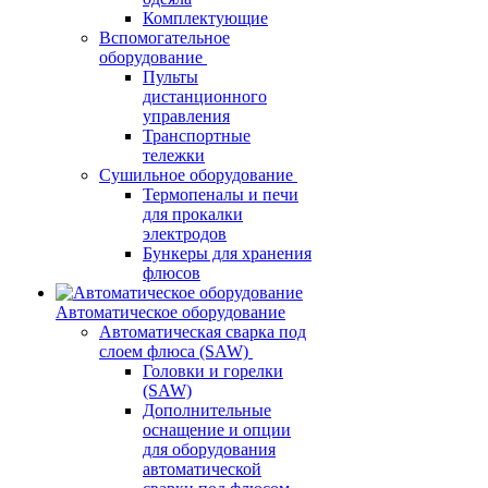
Комплектующие
Вспомогательное
оборудование
Пульты
дистанционного
управления
Транспортные
тележки
Сушильное оборудование
Термопеналы и печи
для прокалки
электродов
Бункеры для хранения
флюсов
Автоматическое оборудование
Автоматическая сварка под
слоем флюса (SAW)
Головки и горелки
(SAW)
Дополнительные
оснащение и опции
для оборудования
автоматической