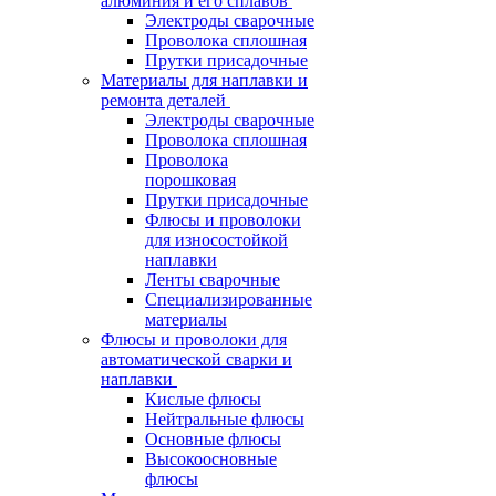
алюминия и его сплавов
Электроды сварочные
Проволока сплошная
Прутки присадочные
Материалы для наплавки и
ремонта деталей
Электроды сварочные
Проволока сплошная
Проволока
порошковая
Прутки присадочные
Флюсы и проволоки
для износостойкой
наплавки
Ленты сварочные
Специализированные
материалы
Флюсы и проволоки для
автоматической сварки и
наплавки
Кислые флюсы
Нейтральные флюсы
Основные флюсы
Высокоосновные
флюсы