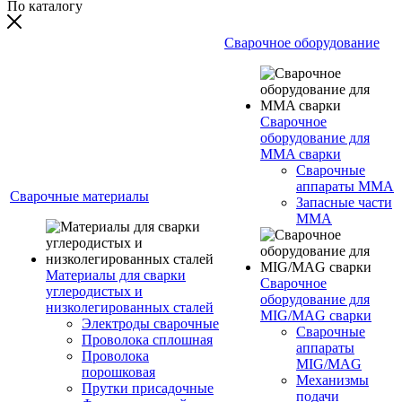
По каталогу
Сварочное оборудование
Сварочное
оборудование для
MMA сварки
Сварочные
аппараты MMA
Сварочные материалы
Запасные части
MMA
Материалы для сварки
Сварочное
углеродистых и
оборудование для
низколегированных сталей
MIG/MAG сварки
Электроды сварочные
Сварочные
Проволока сплошная
аппараты
Проволока
MIG/MAG
порошковая
Механизмы
Прутки присадочные
подачи