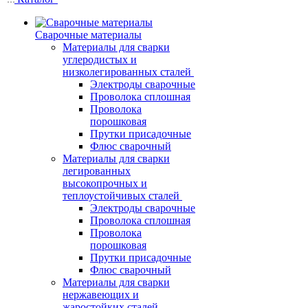
Сварочные материалы
Материалы для сварки
углеродистых и
низколегированных сталей
Электроды сварочные
Проволока сплошная
Проволока
порошковая
Прутки присадочные
Флюс сварочный
Материалы для сварки
легированных
высокопрочных и
теплоустойчивых сталей
Электроды сварочные
Проволока сплошная
Проволока
порошковая
Прутки присадочные
Флюс сварочный
Материалы для сварки
нержавеющих и
жаростойких сталей