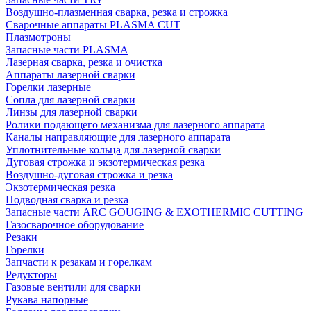
Воздушно-плазменная сварка, резка и строжка
Сварочные аппараты PLASMA CUT
Плазмотроны
Запасные части PLASMA
Лазерная сварка, резка и очистка
Аппараты лазерной сварки
Горелки лазерные
Сопла для лазерной сварки
Линзы для лазерной сварки
Ролики подающего механизма для лазерного аппарата
Каналы направляющие для лазерного аппарата
Уплотнительные кольца для лазерной сварки
Дуговая строжка и экзотермическая резка
Воздушно-дуговая строжка и резка
Экзотермическая резка
Подводная сварка и резка
Запасные части ARC GOUGING & EXOTHERMIC CUTTING
Газосварочное оборудование
Резаки
Горелки
Запчасти к резакам и горелкам
Редукторы
Газовые вентили для сварки
Рукава напорные