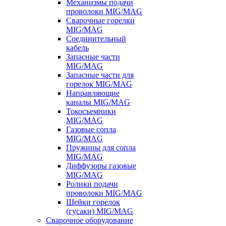
Механизмы подачи
проволоки MIG/MAG
Сварочные горелки
MIG/MAG
Соединительный
кабель
Запасные части
MIG/MAG
Запасные части для
горелок MIG/MAG
Направляющие
каналы MIG/MAG
Токосъемники
MIG/MAG
Газовые сопла
MIG/MAG
Пружины для сопла
MIG/MAG
Диффузоры газовые
MIG/MAG
Ролики подачи
проволоки MIG/MAG
Шейки горелок
(гусаки) MIG/MAG
Сварочное оборудование