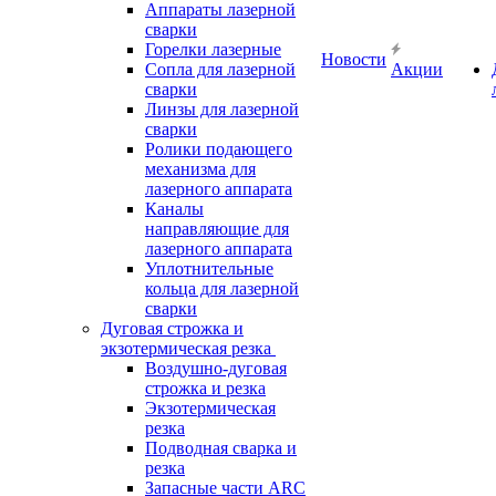
Аппараты лазерной
сварки
Горелки лазерные
Новости
Сопла для лазерной
Акции
сварки
Линзы для лазерной
сварки
Ролики подающего
механизма для
лазерного аппарата
Каналы
направляющие для
лазерного аппарата
Уплотнительные
кольца для лазерной
сварки
Дуговая строжка и
экзотермическая резка
Воздушно-дуговая
строжка и резка
Экзотермическая
резка
Подводная сварка и
резка
Запасные части ARC