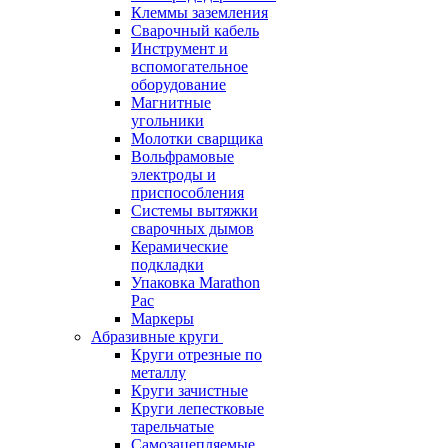
Клеммы заземления
Сварочный кабель
Инструмент и
вспомогательное
оборудование
Магнитные
угольники
Молотки сварщика
Вольфрамовые
электроды и
приспособления
Системы вытяжки
сварочных дымов
Керамические
подкладки
Упаковка Marathon
Pac
Маркеры
Абразивные круги
Круги отрезные по
металлу
Круги зачистные
Круги лепестковые
тарельчатые
Самозацепляемые