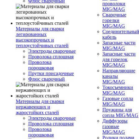
Флюс сварочный
проволоки
MIG/MAG
Сварочные
горелки
MIG/MAG
Материалы для сварки
Соединительны
легированных
кабель
высокопрочных и
Запасные части
теплоустойчивых сталей
MIG/MAG
Электроды сварочные
Запасные части
Проволока сплошная
для горелок
Проволока
MIG/MAG
порошковая
Направляющие
Прутки присадочные
каналы
Флюс сварочный
MIG/MAG
Токосъемники
MIG/MAG
Газовые сопла
Материалы для сварки
MIG/MAG
нержавеющих и
Пружины для
жаростойких сталей
сопла MIG/MAG
Электроды сварочные
Диффузоры
Проволока сплошная
газовые
Проволока
MIG/MAG
порошковая
Ролики подачи