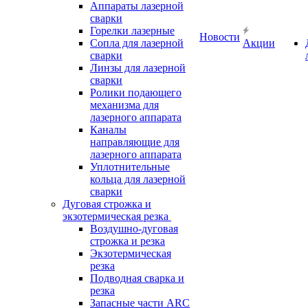
Аппараты лазерной
сварки
Горелки лазерные
Новости
Сопла для лазерной
Акции
сварки
Линзы для лазерной
сварки
Ролики подающего
механизма для
лазерного аппарата
Каналы
направляющие для
лазерного аппарата
Уплотнительные
кольца для лазерной
сварки
Дуговая строжка и
экзотермическая резка
Воздушно-дуговая
строжка и резка
Экзотермическая
резка
Подводная сварка и
резка
Запасные части ARC