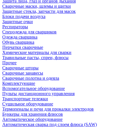
Защита лица, глаз и органов дыхания
Сварочные маски, шлемы и щитки
Защитные стекла, запчасти для масок
Блоки подачи воздуха
Защитные очки
Респираторы
Спецодежда для сварщиков
Одежда сварщика
Обувь сварщика
Перчатки сварочные
Химические материалы для сварки
Травильные пасты, спреи, флюсы
Прочее
Сварочные шторы
Сварочные занавесы
Сварочные полотна и одеяла
Комплектующие
Вспомогательное оборудование
Пульты дистанционного управления
Транспортные тележки
Сушильное оборудование
Термопеналы и печи для прокалки электродов
Бункеры для хранения флюсов
Автоматическое оборудование
Автоматическая сварка под слоем флюса (SAW)