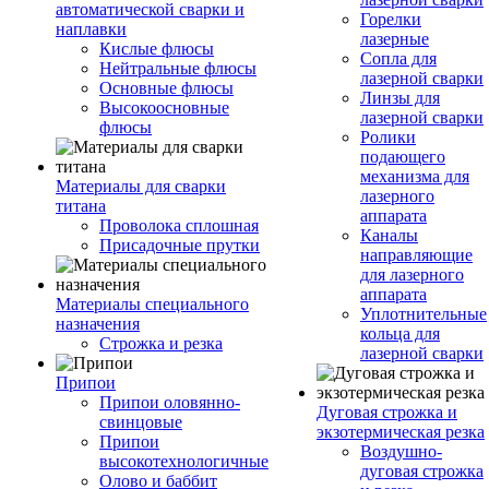
автоматической сварки и
Горелки
наплавки
лазерные
Кислые флюсы
Сопла для
Нейтральные флюсы
лазерной сварки
Основные флюсы
Линзы для
Высокоосновные
лазерной сварки
флюсы
Ролики
подающего
механизма для
Материалы для сварки
лазерного
титана
аппарата
Проволока сплошная
Каналы
Присадочные прутки
направляющие
для лазерного
аппарата
Материалы специального
Уплотнительные
назначения
кольца для
Строжка и резка
лазерной сварки
Припои
Припои оловянно-
Дуговая строжка и
свинцовые
экзотермическая резка
Припои
Воздушно-
высокотехнологичные
дуговая строжка
Олово и баббит