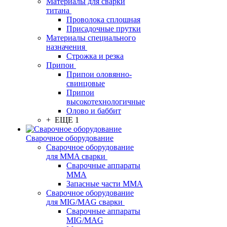
Материалы для сварки
титана
Проволока сплошная
Присадочные прутки
Материалы специального
назначения
Строжка и резка
Припои
Припои оловянно-
свинцовые
Припои
высокотехнологичные
Олово и баббит
+ ЕЩЕ 1
Сварочное оборудование
Сварочное оборудование
для MMA сварки
Сварочные аппараты
MMA
Запасные части MMA
Сварочное оборудование
для MIG/MAG сварки
Сварочные аппараты
MIG/MAG