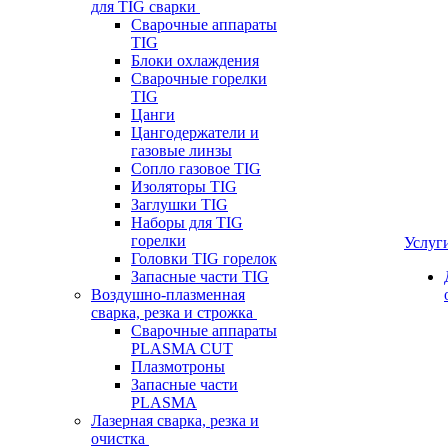
для TIG сварки
Сварочные аппараты
TIG
Блоки охлаждения
Сварочные горелки
TIG
Цанги
Цангодержатели и
газовые линзы
Сопло газовое TIG
Изоляторы TIG
Заглушки TIG
Наборы для TIG
горелки
Услуг
Головки TIG горелок
Запасные части TIG
Воздушно-плазменная
сварка, резка и строжка
Сварочные аппараты
PLASMA CUT
Плазмотроны
Запасные части
PLASMA
Лазерная сварка, резка и
очистка