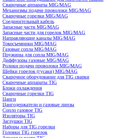
Сварочные аппараты MIG/MAG
Механизмы подачи проволоки MIG/MAG
Сварочные горелки MIG/MAG
Соединительный кабель
Запасные части MIG/MAG
Запасные части для горелок MIG/MAG
Направляющие каналы MIG/MAG
Токосъемники MIG/MAG
Газовые сопла MIG/MAG
Пружины для сопла MIG/MAG
Диффузоры газовые MIG/MAG
Ролики подачи проволоки MIG/MAG
Шейки горелок (гусаки) MIG/MAG
Сварочное оборудование для TIG сварки
Сварочные аппараты TIG
Блоки охлаждения
Сварочные горелки TIG
Цанги
Цангодержатели и газовые линзы
Сопло газовое TIG
Изоляторы TIG
Заглушки TIG
Наборы для TIG горелки
Головки TIG горелок
Запасные части TIG