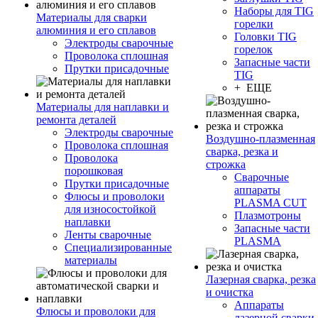
Наборы для TIG
Материалы для сварки
горелки
алюминия и его сплавов
Головки TIG
Электроды сварочные
горелок
Проволока сплошная
Запасные части
Прутки присадочные
TIG
+ ЕЩЕ
Материалы для наплавки и
ремонта деталей
Электроды сварочные
Воздушно-плазменная
Проволока сплошная
сварка, резка и
Проволока
строжка
порошковая
Сварочные
Прутки присадочные
аппараты
Флюсы и проволоки
PLASMA CUT
для износостойкой
Плазмотроны
наплавки
Запасные части
Ленты сварочные
PLASMA
Специализированные
материалы
Лазерная сварка, резка
и очистка
Аппараты
Флюсы и проволоки для
лазерной сварки