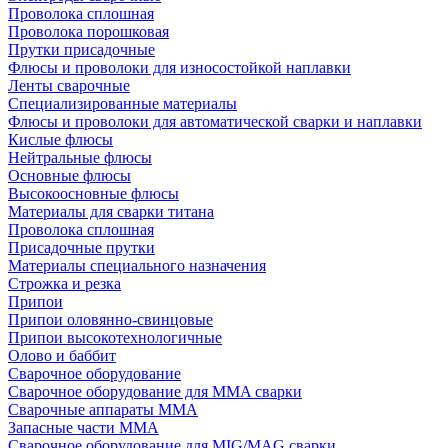
Проволока сплошная
Проволока порошковая
Прутки присадочные
Флюсы и проволоки для износостойкой наплавки
Ленты сварочные
Специализированные материалы
Флюсы и проволоки для автоматической сварки и наплавки
Кислые флюсы
Нейтральные флюсы
Основные флюсы
Высокоосновные флюсы
Материалы для сварки титана
Проволока сплошная
Присадочные прутки
Материалы специального назначения
Строжка и резка
Припои
Припои оловянно-свинцовые
Припои высокотехнологичные
Олово и баббит
Сварочное оборудование
Сварочное оборудование для MMA сварки
Сварочные аппараты MMA
Запасные части MMA
Сварочное оборудование для MIG/MAG сварки