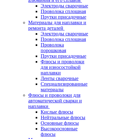
алюминия и его сплавов
Электроды сварочные
Проволока сплошная
Прутки присадочные
Материалы для наплавки и
ремонта деталей
Электроды сварочные
Проволока сплошная
Проволока
порошковая
Прутки присадочные
Флюсы и проволоки
для износостойкой
наплавки
Ленты сварочные
Специализированные
материалы
Флюсы и проволоки для
автоматической сварки и
наплавки
Кислые флюсы
Нейтральные флюсы
Основные флюсы
Высокоосновные
флюсы