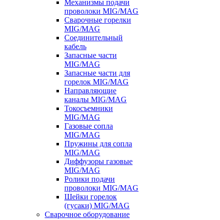
Механизмы подачи
проволоки MIG/MAG
Сварочные горелки
MIG/MAG
Соединительный
кабель
Запасные части
MIG/MAG
Запасные части для
горелок MIG/MAG
Направляющие
каналы MIG/MAG
Токосъемники
MIG/MAG
Газовые сопла
MIG/MAG
Пружины для сопла
MIG/MAG
Диффузоры газовые
MIG/MAG
Ролики подачи
проволоки MIG/MAG
Шейки горелок
(гусаки) MIG/MAG
Сварочное оборудование