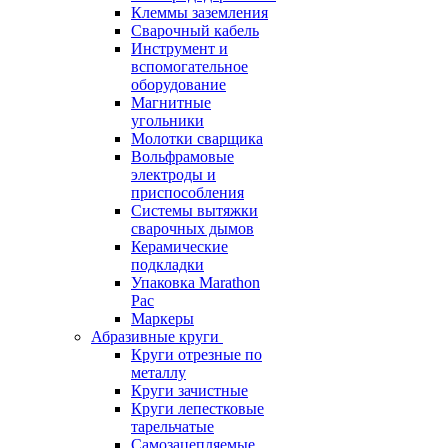
Клеммы заземления
Сварочный кабель
Инструмент и
вспомогательное
оборудование
Магнитные
угольники
Молотки сварщика
Вольфрамовые
электроды и
приспособления
Системы вытяжки
сварочных дымов
Керамические
подкладки
Упаковка Marathon
Pac
Маркеры
Абразивные круги
Круги отрезные по
металлу
Круги зачистные
Круги лепестковые
тарельчатые
Самозацепляемые