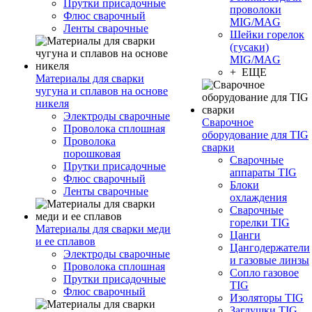
Прутки присадочные
проволоки
Флюс сварочный
MIG/MAG
Ленты сварочные
Шейки горелок
(гусаки)
MIG/MAG
+ ЕЩЕ
Материалы для сварки
чугуна и сплавов на основе
никеля
Электроды сварочные
Сварочное
Проволока сплошная
оборудование для TIG
Проволока
сварки
порошковая
Сварочные
Прутки присадочные
аппараты TIG
Флюс сварочный
Блоки
Ленты сварочные
охлаждения
Сварочные
горелки TIG
Материалы для сварки меди
Цанги
и ее сплавов
Цангодержатели
Электроды сварочные
и газовые линзы
Проволока сплошная
Сопло газовое
Прутки присадочные
TIG
Флюс сварочный
Изоляторы TIG
Заглушки TIG