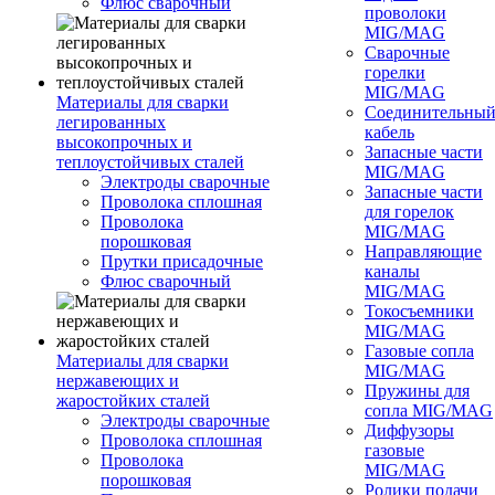
Флюс сварочный
проволоки
MIG/MAG
Сварочные
горелки
MIG/MAG
Материалы для сварки
Соединительны
легированных
кабель
высокопрочных и
Запасные части
теплоустойчивых сталей
MIG/MAG
Электроды сварочные
Запасные части
Проволока сплошная
для горелок
Проволока
MIG/MAG
порошковая
Направляющие
Прутки присадочные
каналы
Флюс сварочный
MIG/MAG
Токосъемники
MIG/MAG
Газовые сопла
Материалы для сварки
MIG/MAG
нержавеющих и
Пружины для
жаростойких сталей
сопла MIG/MAG
Электроды сварочные
Диффузоры
Проволока сплошная
газовые
Проволока
MIG/MAG
порошковая
Ролики подачи