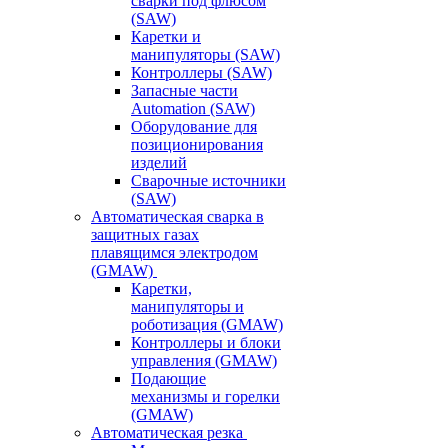
сварки под флюсом
(SAW)
Каретки и
манипуляторы (SAW)
Контроллеры (SAW)
Запасные части
Automation (SAW)
Оборудование для
позиционирования
изделий
Сварочные источники
(SAW)
Автоматическая сварка в
защитных газах
плавящимся электродом
(GMAW)
Каретки,
манипуляторы и
роботизация (GMAW)
Контроллеры и блоки
управления (GMAW)
Подающие
механизмы и горелки
(GMAW)
Автоматическая резка