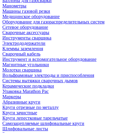
Баллоны для газосварки
Манометры
Машины газовой резки
Медицинское оборудование
Оборудование для газораспределительных систем
Сетевое оборудование
Сварочные аксессуары
Инструменты сварщика
Электрододержатели
Клеммы заземления
Сварочный кабель
Инструмент и вспомогательное оборудование
Магнитные угольники
Молотки сварщика
Вольфрамовые электроды и приспособления
Системы вытяжки сварочных дымов
Керамические подкладки
Упаковка Marathon Pac
Маркеры
Абразивные круги
Круги отрезные по металлу
Круги зачистные
Круги лепестковые тарельчатые
Самозацепляемые шлифовальные круги
Шлифовальные листы