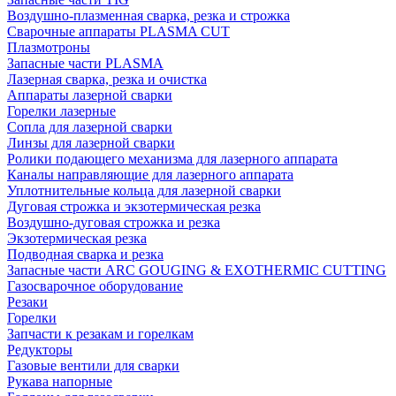
Воздушно-плазменная сварка, резка и строжка
Сварочные аппараты PLASMA CUT
Плазмотроны
Запасные части PLASMA
Лазерная сварка, резка и очистка
Аппараты лазерной сварки
Горелки лазерные
Сопла для лазерной сварки
Линзы для лазерной сварки
Ролики подающего механизма для лазерного аппарата
Каналы направляющие для лазерного аппарата
Уплотнительные кольца для лазерной сварки
Дуговая строжка и экзотермическая резка
Воздушно-дуговая строжка и резка
Экзотермическая резка
Подводная сварка и резка
Запасные части ARC GOUGING & EXOTHERMIC CUTTING
Газосварочное оборудование
Резаки
Горелки
Запчасти к резакам и горелкам
Редукторы
Газовые вентили для сварки
Рукава напорные