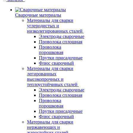
Сварочные материалы
Материалы для сварки
углеродистых и
низколегированных сталей
Электроды сварочные
Проволока сплошная
Проволока
порошковая
Прутки присадочные
Флюс сварочный
Материалы для сварки
легированных
высокопрочных и
теплоустойчивых сталей
Электроды сварочные
Проволока сплошная
Проволока
порошковая
Прутки присадочные
Флюс сварочный
Материалы для сварки
нержавеющих и
жаростойких сталей