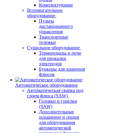
Комплектующие
Вспомогательное
оборудование
Пульты
дистанционного
управления
Транспортные
тележки
Сушильное оборудование
Термопеналы и печи
для прокалки
электродов
Бункеры для хранения
флюсов
Автоматическое оборудование
Автоматическая сварка под
слоем флюса (SAW)
Головки и горелки
(SAW)
Дополнительные
оснащение и опции
для оборудования
автоматической