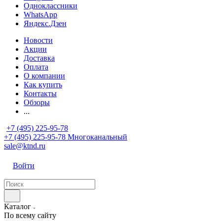
Одноклассники
WhatsApp
Яндекс.Дзен
Новости
Акции
Доставка
Оплата
О компании
Как купить
Контакты
Обзоры
...
+7 (495) 225-95-78
+7 (495) 225-95-78
Многоканальный
sale@ktnd.ru
Войти
Каталог
По всему сайту