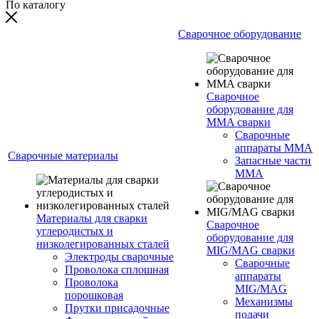
По каталогу
Сварочное оборудование
Сварочное
оборудование для
MMA сварки
Сварочные
аппараты MMA
Сварочные материалы
Запасные части
MMA
Материалы для сварки
Сварочное
углеродистых и
оборудование для
низколегированных сталей
MIG/MAG сварки
Электроды сварочные
Сварочные
Проволока сплошная
аппараты
Проволока
MIG/MAG
порошковая
Механизмы
Прутки присадочные
подачи