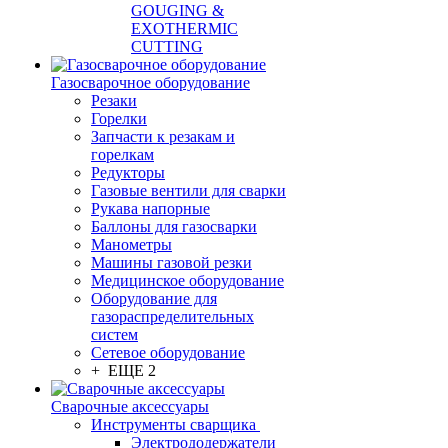
GOUGING &
EXOTHERMIC
CUTTING
Газосварочное оборудование
Резаки
Горелки
Запчасти к резакам и
горелкам
Редукторы
Газовые вентили для сварки
Рукава напорные
Баллоны для газосварки
Манометры
Машины газовой резки
Медицинское оборудование
Оборудование для
газораспределительных
систем
Сетевое оборудование
+ ЕЩЕ 2
Сварочные аксессуары
Инструменты сварщика
Электрододержатели