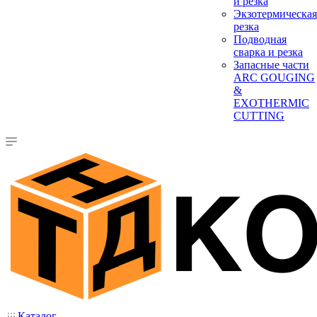
и резка
Экзотермическая
резка
Подводная
сварка и резка
Запасные части
ARC GOUGING
&
EXOTHERMIC
CUTTING
Каталог