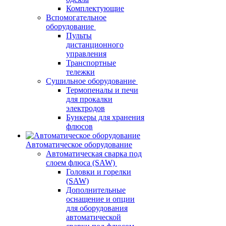
Комплектующие
Вспомогательное
оборудование
Пульты
дистанционного
управления
Транспортные
тележки
Сушильное оборудование
Термопеналы и печи
для прокалки
электродов
Бункеры для хранения
флюсов
Автоматическое оборудование
Автоматическая сварка под
слоем флюса (SAW)
Головки и горелки
(SAW)
Дополнительные
оснащение и опции
для оборудования
автоматической