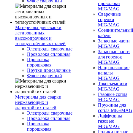
Флюс сварочный
проволоки
MIG/MAG
Сварочные
горелки
MIG/MAG
Материалы для сварки
Соединительны
легированных
кабель
высокопрочных и
Запасные части
теплоустойчивых сталей
MIG/MAG
Электроды сварочные
Запасные части
Проволока сплошная
для горелок
Проволока
MIG/MAG
порошковая
Направляющие
Прутки присадочные
каналы
Флюс сварочный
MIG/MAG
Токосъемники
MIG/MAG
Газовые сопла
Материалы для сварки
MIG/MAG
нержавеющих и
Пружины для
жаростойких сталей
сопла MIG/MAG
Электроды сварочные
Диффузоры
Проволока сплошная
газовые
Проволока
MIG/MAG
порошковая
Ролики подачи