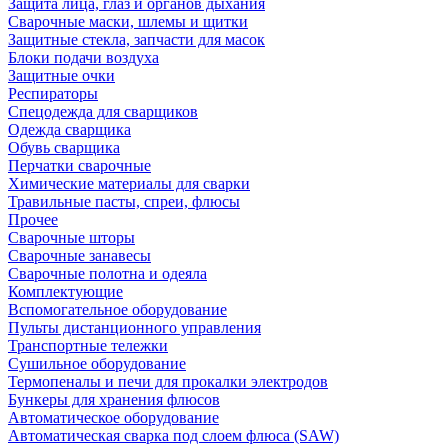
Защита лица, глаз и органов дыхания
Сварочные маски, шлемы и щитки
Защитные стекла, запчасти для масок
Блоки подачи воздуха
Защитные очки
Респираторы
Спецодежда для сварщиков
Одежда сварщика
Обувь сварщика
Перчатки сварочные
Химические материалы для сварки
Травильные пасты, спреи, флюсы
Прочее
Сварочные шторы
Сварочные занавесы
Сварочные полотна и одеяла
Комплектующие
Вспомогательное оборудование
Пульты дистанционного управления
Транспортные тележки
Сушильное оборудование
Термопеналы и печи для прокалки электродов
Бункеры для хранения флюсов
Автоматическое оборудование
Автоматическая сварка под слоем флюса (SAW)