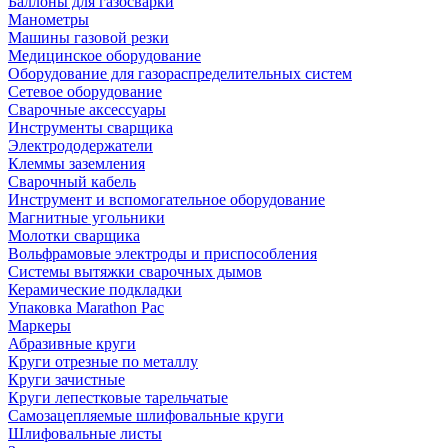
Баллоны для газосварки
Манометры
Машины газовой резки
Медицинское оборудование
Оборудование для газораспределительных систем
Сетевое оборудование
Сварочные аксессуары
Инструменты сварщика
Электрододержатели
Клеммы заземления
Сварочный кабель
Инструмент и вспомогательное оборудование
Магнитные угольники
Молотки сварщика
Вольфрамовые электроды и приспособления
Системы вытяжки сварочных дымов
Керамические подкладки
Упаковка Marathon Pac
Маркеры
Абразивные круги
Круги отрезные по металлу
Круги зачистные
Круги лепестковые тарельчатые
Самозацепляемые шлифовальные круги
Шлифовальные листы