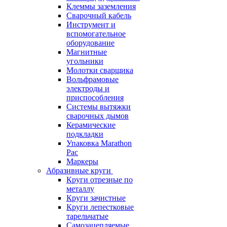
Клеммы заземления
Сварочный кабель
Инструмент и
вспомогательное
оборудование
Магнитные
угольники
Молотки сварщика
Вольфрамовые
электроды и
приспособления
Системы вытяжки
сварочных дымов
Керамические
подкладки
Упаковка Marathon
Pac
Маркеры
Абразивные круги
Круги отрезные по
металлу
Круги зачистные
Круги лепестковые
тарельчатые
Самозацепляемые