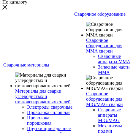
По каталогу
Сварочное оборудование
Сварочное
оборудование для
MMA сварки
Сварочные
аппараты MMA
Сварочные материалы
Запасные части
MMA
Материалы для сварки
Сварочное
углеродистых и
оборудование для
низколегированных сталей
MIG/MAG сварки
Электроды сварочные
Сварочные
Проволока сплошная
аппараты
Проволока
MIG/MAG
порошковая
Механизмы
Прутки присадочные
подачи