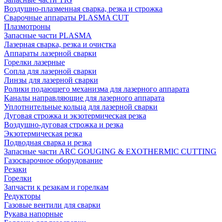
Воздушно-плазменная сварка, резка и строжка
Сварочные аппараты PLASMA CUT
Плазмотроны
Запасные части PLASMA
Лазерная сварка, резка и очистка
Аппараты лазерной сварки
Горелки лазерные
Сопла для лазерной сварки
Линзы для лазерной сварки
Ролики подающего механизма для лазерного аппарата
Каналы направляющие для лазерного аппарата
Уплотнительные кольца для лазерной сварки
Дуговая строжка и экзотермическая резка
Воздушно-дуговая строжка и резка
Экзотермическая резка
Подводная сварка и резка
Запасные части ARC GOUGING & EXOTHERMIC CUTTING
Газосварочное оборудование
Резаки
Горелки
Запчасти к резакам и горелкам
Редукторы
Газовые вентили для сварки
Рукава напорные