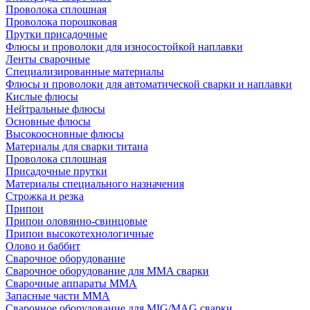
Проволока сплошная
Проволока порошковая
Прутки присадочные
Флюсы и проволоки для износостойкой наплавки
Ленты сварочные
Специализированные материалы
Флюсы и проволоки для автоматической сварки и наплавки
Кислые флюсы
Нейтральные флюсы
Основные флюсы
Высокоосновные флюсы
Материалы для сварки титана
Проволока сплошная
Присадочные прутки
Материалы специального назначения
Строжка и резка
Припои
Припои оловянно-свинцовые
Припои высокотехнологичные
Олово и баббит
Сварочное оборудование
Сварочное оборудование для MMA сварки
Сварочные аппараты MMA
Запасные части MMA
Сварочное оборудование для MIG/MAG сварки