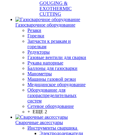
GOUGING &
EXOTHERMIC
CUTTING
Газосварочное оборудование
Резаки
Горелки
Запчасти к резакам и
горелкам
Редукторы
Газовые вентили для сварки
Рукава напорные
Баллоны для газосварки
Манометры
Машины газовой резки
Медицинское оборудование
Оборудование для
газораспределительных
систем
Сетевое оборудование
+ ЕЩЕ 2
Сварочные аксессуары
Инструменты сварщика
Электрододержатели