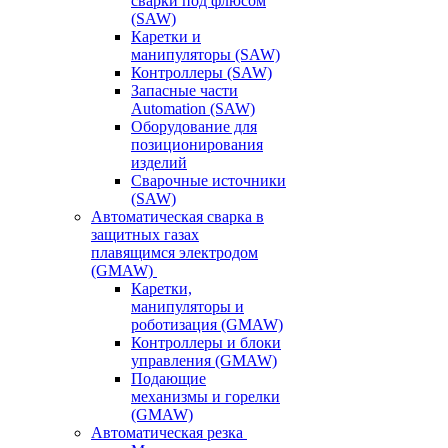
сварки под флюсом
(SAW)
Каретки и
манипуляторы (SAW)
Контроллеры (SAW)
Запасные части
Automation (SAW)
Оборудование для
позиционирования
изделий
Сварочные источники
(SAW)
Автоматическая сварка в
защитных газах
плавящимся электродом
(GMAW)
Каретки,
манипуляторы и
роботизация (GMAW)
Контроллеры и блоки
управления (GMAW)
Подающие
механизмы и горелки
(GMAW)
Автоматическая резка