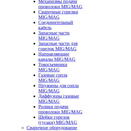
Механизмы подачи
проволоки MIG/MAG
Сварочные горелки
MIG/MAG
Соединительный
кабель
Запасные части
MIG/MAG
Запасные части для
горелок MIG/MAG
Направляющие
каналы MIG/MAG
Токосъемники
MIG/MAG
Газовые сопла
MIG/MAG
Пружины для сопла
MIG/MAG
Диффузоры газовые
MIG/MAG
Ролики подачи
проволоки MIG/MAG
Шейки горелок
(гусаки) MIG/MAG
Сварочное оборудование