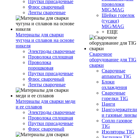
Прутки присадочные
проволоки
Флюс сварочный
MIG/MAG
Ленты сварочные
Шейки горелок
(гусаки)
MIG/MAG
+ ЕЩЕ
Материалы для сварки
чугуна и сплавов на основе
никеля
Электроды сварочные
Сварочное
Проволока сплошная
оборудование для TIG
Проволока
сварки
порошковая
Сварочные
Прутки присадочные
аппараты TIG
Флюс сварочный
Блоки
Ленты сварочные
охлаждения
Сварочные
горелки TIG
Материалы для сварки меди
Цанги
и ее сплавов
Цангодержатели
Электроды сварочные
и газовые линзы
Проволока сплошная
Сопло газовое
Прутки присадочные
TIG
Флюс сварочный
Изоляторы TIG
Заглушки TIG