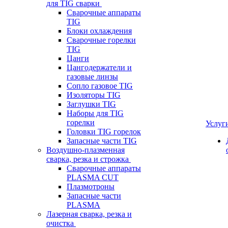
для TIG сварки
Сварочные аппараты
TIG
Блоки охлаждения
Сварочные горелки
TIG
Цанги
Цангодержатели и
газовые линзы
Сопло газовое TIG
Изоляторы TIG
Заглушки TIG
Наборы для TIG
горелки
Услуг
Головки TIG горелок
Запасные части TIG
Воздушно-плазменная
сварка, резка и строжка
Сварочные аппараты
PLASMA CUT
Плазмотроны
Запасные части
PLASMA
Лазерная сварка, резка и
очистка