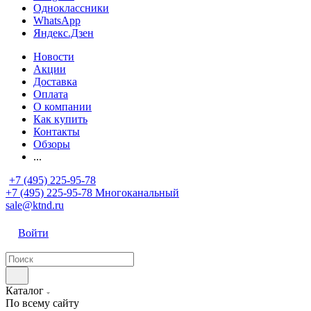
Одноклассники
WhatsApp
Яндекс.Дзен
Новости
Акции
Доставка
Оплата
О компании
Как купить
Контакты
Обзоры
...
+7 (495) 225-95-78
+7 (495) 225-95-78
Многоканальный
sale@ktnd.ru
Войти
Каталог
По всему сайту