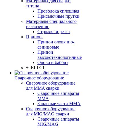
Материалы для сварки
титана
Проволока сплошная
Присадочные прутки
Материалы специального
назначения
Строжка и резка
Припои
Припои оловянно-
свинцовые
Припои
высокотехнологичные
Олово и баббит
+ ЕЩЕ 1
Сварочное оборудование
Сварочное оборудование
для MMA сварки
Сварочные аппараты
MMA
Запасные части MMA
Сварочное оборудование
для MIG/MAG сварки
Сварочные аппараты
MIG/MAG