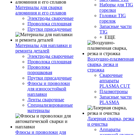
Наборы для TIG
Материалы для сварки
горелки
алюминия и его сплавов
Головки TIG
Электроды сварочные
горелок
Проволока сплошная
Запасные части
Прутки присадочные
TIG
+ ЕЩЕ
Материалы для наплавки и
ремонта деталей
Электроды сварочные
Воздушно-плазменная
Проволока сплошная
сварка, резка и
Проволока
строжка
порошковая
Сварочные
Прутки присадочные
аппараты
Флюсы и проволоки
PLASMA CUT
для износостойкой
Плазмотроны
наплавки
Запасные части
Ленты сварочные
PLASMA
Специализированные
материалы
Лазерная сварка, резка
и очистка
Аппараты
Флюсы и проволоки для
лазерной сварки