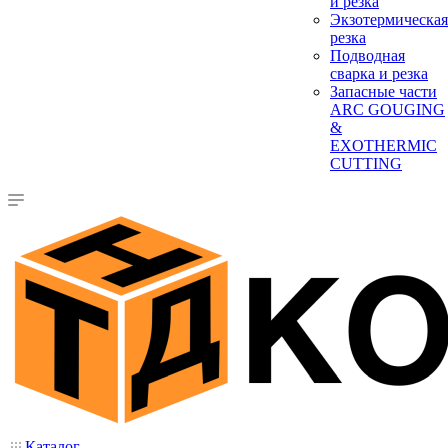
и резка
Экзотермическая
резка
Подводная
сварка и резка
Запасные части
ARC GOUGING
&
EXOTHERMIC
CUTTING
Каталог