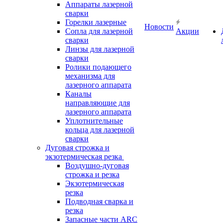
Аппараты лазерной
сварки
Горелки лазерные
Новости
Сопла для лазерной
Акции
сварки
Линзы для лазерной
сварки
Ролики подающего
механизма для
лазерного аппарата
Каналы
направляющие для
лазерного аппарата
Уплотнительные
кольца для лазерной
сварки
Дуговая строжка и
экзотермическая резка
Воздушно-дуговая
строжка и резка
Экзотермическая
резка
Подводная сварка и
резка
Запасные части ARC