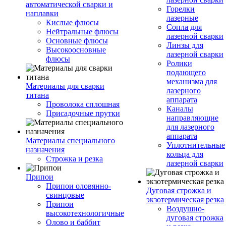
автоматической сварки и
Горелки
наплавки
лазерные
Кислые флюсы
Сопла для
Нейтральные флюсы
лазерной сварки
Основные флюсы
Линзы для
Высокоосновные
лазерной сварки
флюсы
Ролики
подающего
механизма для
Материалы для сварки
лазерного
титана
аппарата
Проволока сплошная
Каналы
Присадочные прутки
направляющие
для лазерного
аппарата
Материалы специального
Уплотнительные
назначения
кольца для
Строжка и резка
лазерной сварки
Припои
Припои оловянно-
Дуговая строжка и
свинцовые
экзотермическая резка
Припои
Воздушно-
высокотехнологичные
дуговая строжка
Олово и баббит