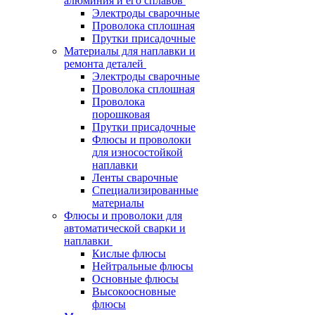
алюминия и его сплавов
Электроды сварочные
Проволока сплошная
Прутки присадочные
Материалы для наплавки и
ремонта деталей
Электроды сварочные
Проволока сплошная
Проволока
порошковая
Прутки присадочные
Флюсы и проволоки
для износостойкой
наплавки
Ленты сварочные
Специализированные
материалы
Флюсы и проволоки для
автоматической сварки и
наплавки
Кислые флюсы
Нейтральные флюсы
Основные флюсы
Высокоосновные
флюсы