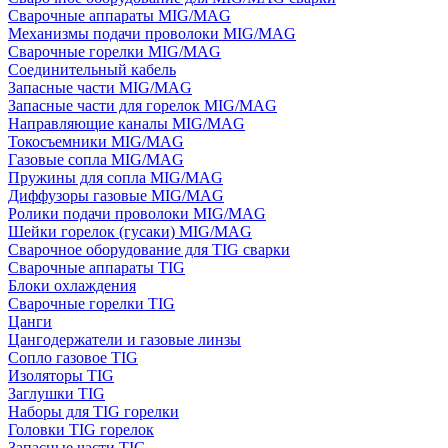
Сварочные аппараты MIG/MAG
Механизмы подачи проволоки MIG/MAG
Сварочные горелки MIG/MAG
Соединительный кабель
Запасные части MIG/MAG
Запасные части для горелок MIG/MAG
Направляющие каналы MIG/MAG
Токосъемники MIG/MAG
Газовые сопла MIG/MAG
Пружины для сопла MIG/MAG
Диффузоры газовые MIG/MAG
Ролики подачи проволоки MIG/MAG
Шейки горелок (гусаки) MIG/MAG
Сварочное оборудование для TIG сварки
Сварочные аппараты TIG
Блоки охлаждения
Сварочные горелки TIG
Цанги
Цангодержатели и газовые линзы
Сопло газовое TIG
Изоляторы TIG
Заглушки TIG
Наборы для TIG горелки
Головки TIG горелок
Запасные части TIG