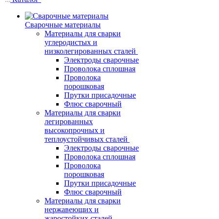
Сварочные материалы
Материалы для сварки
углеродистых и
низколегированных сталей
Электроды сварочные
Проволока сплошная
Проволока
порошковая
Прутки присадочные
Флюс сварочный
Материалы для сварки
легированных
высокопрочных и
теплоустойчивых сталей
Электроды сварочные
Проволока сплошная
Проволока
порошковая
Прутки присадочные
Флюс сварочный
Материалы для сварки
нержавеющих и
жаростойких сталей