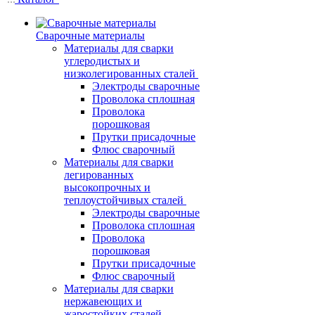
Сварочные материалы
Материалы для сварки
углеродистых и
низколегированных сталей
Электроды сварочные
Проволока сплошная
Проволока
порошковая
Прутки присадочные
Флюс сварочный
Материалы для сварки
легированных
высокопрочных и
теплоустойчивых сталей
Электроды сварочные
Проволока сплошная
Проволока
порошковая
Прутки присадочные
Флюс сварочный
Материалы для сварки
нержавеющих и
жаростойких сталей