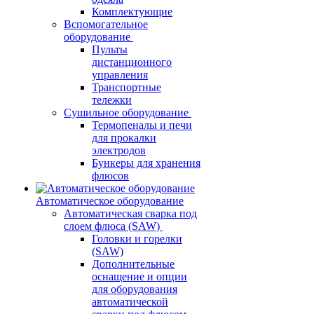
Комплектующие
Вспомогательное
оборудование
Пульты
дистанционного
управления
Транспортные
тележки
Сушильное оборудование
Термопеналы и печи
для прокалки
электродов
Бункеры для хранения
флюсов
Автоматическое оборудование
Автоматическая сварка под
слоем флюса (SAW)
Головки и горелки
(SAW)
Дополнительные
оснащение и опции
для оборудования
автоматической