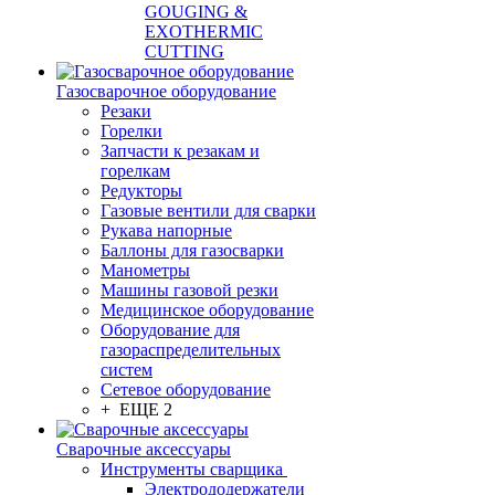
GOUGING &
EXOTHERMIC
CUTTING
Газосварочное оборудование
Резаки
Горелки
Запчасти к резакам и
горелкам
Редукторы
Газовые вентили для сварки
Рукава напорные
Баллоны для газосварки
Манометры
Машины газовой резки
Медицинское оборудование
Оборудование для
газораспределительных
систем
Сетевое оборудование
+ ЕЩЕ 2
Сварочные аксессуары
Инструменты сварщика
Электрододержатели