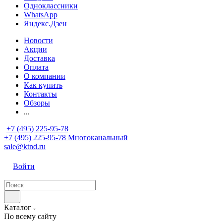
Одноклассники
WhatsApp
Яндекс.Дзен
Новости
Акции
Доставка
Оплата
О компании
Как купить
Контакты
Обзоры
...
+7 (495) 225-95-78
+7 (495) 225-95-78
Многоканальный
sale@ktnd.ru
Войти
Каталог
По всему сайту