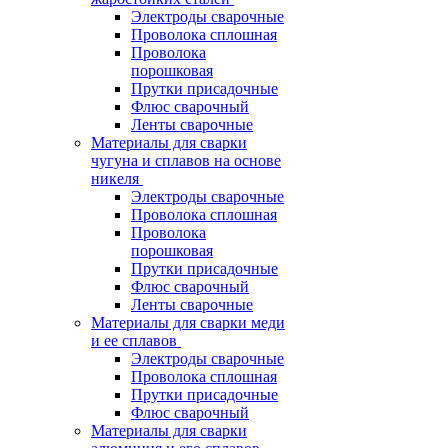
Электроды сварочные
Проволока сплошная
Проволока
порошковая
Прутки присадочные
Флюс сварочный
Ленты сварочные
Материалы для сварки
чугуна и сплавов на основе
никеля
Электроды сварочные
Проволока сплошная
Проволока
порошковая
Прутки присадочные
Флюс сварочный
Ленты сварочные
Материалы для сварки меди
и ее сплавов
Электроды сварочные
Проволока сплошная
Прутки присадочные
Флюс сварочный
Материалы для сварки