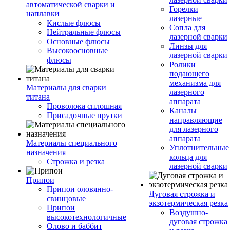
автоматической сварки и
Горелки
наплавки
лазерные
Кислые флюсы
Сопла для
Нейтральные флюсы
лазерной сварки
Основные флюсы
Линзы для
Высокоосновные
лазерной сварки
флюсы
Ролики
подающего
механизма для
Материалы для сварки
лазерного
титана
аппарата
Проволока сплошная
Каналы
Присадочные прутки
направляющие
для лазерного
аппарата
Материалы специального
Уплотнительные
назначения
кольца для
Строжка и резка
лазерной сварки
Припои
Припои оловянно-
Дуговая строжка и
свинцовые
экзотермическая резка
Припои
Воздушно-
высокотехнологичные
дуговая строжка
Олово и баббит