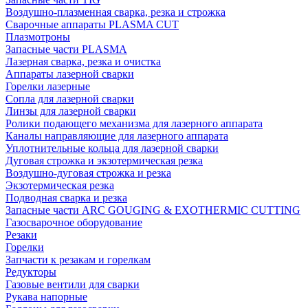
Воздушно-плазменная сварка, резка и строжка
Сварочные аппараты PLASMA CUT
Плазмотроны
Запасные части PLASMA
Лазерная сварка, резка и очистка
Аппараты лазерной сварки
Горелки лазерные
Сопла для лазерной сварки
Линзы для лазерной сварки
Ролики подающего механизма для лазерного аппарата
Каналы направляющие для лазерного аппарата
Уплотнительные кольца для лазерной сварки
Дуговая строжка и экзотермическая резка
Воздушно-дуговая строжка и резка
Экзотермическая резка
Подводная сварка и резка
Запасные части ARC GOUGING & EXOTHERMIC CUTTING
Газосварочное оборудование
Резаки
Горелки
Запчасти к резакам и горелкам
Редукторы
Газовые вентили для сварки
Рукава напорные