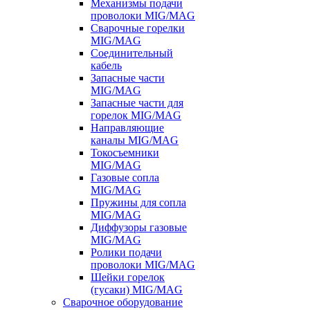
Механизмы подачи
проволоки MIG/MAG
Сварочные горелки
MIG/MAG
Соединительный
кабель
Запасные части
MIG/MAG
Запасные части для
горелок MIG/MAG
Направляющие
каналы MIG/MAG
Токосъемники
MIG/MAG
Газовые сопла
MIG/MAG
Пружины для сопла
MIG/MAG
Диффузоры газовые
MIG/MAG
Ролики подачи
проволоки MIG/MAG
Шейки горелок
(гусаки) MIG/MAG
Сварочное оборудование