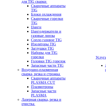
для TIG сварки
Сварочные аппараты
TIG
Блоки охлаждения
Сварочные горелки
TIG
Цанги
Цангодержатели и
газовые линзы
Сопло газовое TIG
Изоляторы TIG
Заглушки TIG
Наборы для TIG
горелки
Услуг
Головки TIG горелок
Запасные части TIG
Воздушно-плазменная
сварка, резка и строжка
Сварочные аппараты
PLASMA CUT
Плазмотроны
Запасные части
PLASMA
Лазерная сварка, резка и
очистка