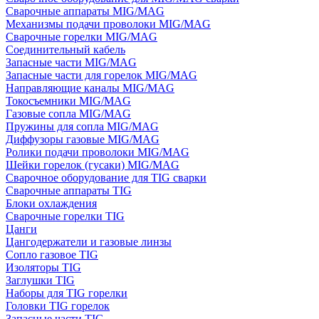
Сварочные аппараты MIG/MAG
Механизмы подачи проволоки MIG/MAG
Сварочные горелки MIG/MAG
Соединительный кабель
Запасные части MIG/MAG
Запасные части для горелок MIG/MAG
Направляющие каналы MIG/MAG
Токосъемники MIG/MAG
Газовые сопла MIG/MAG
Пружины для сопла MIG/MAG
Диффузоры газовые MIG/MAG
Ролики подачи проволоки MIG/MAG
Шейки горелок (гусаки) MIG/MAG
Сварочное оборудование для TIG сварки
Сварочные аппараты TIG
Блоки охлаждения
Сварочные горелки TIG
Цанги
Цангодержатели и газовые линзы
Сопло газовое TIG
Изоляторы TIG
Заглушки TIG
Наборы для TIG горелки
Головки TIG горелок
Запасные части TIG