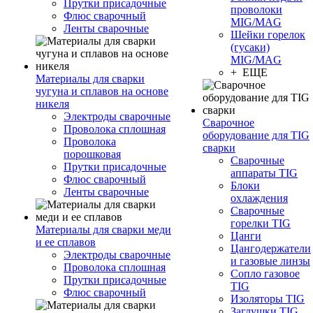
Прутки присадочные
проволоки
Флюс сварочный
MIG/MAG
Ленты сварочные
Шейки горелок
(гусаки)
MIG/MAG
+ ЕЩЕ
Материалы для сварки
чугуна и сплавов на основе
никеля
Электроды сварочные
Сварочное
Проволока сплошная
оборудование для TIG
Проволока
сварки
порошковая
Сварочные
Прутки присадочные
аппараты TIG
Флюс сварочный
Блоки
Ленты сварочные
охлаждения
Сварочные
горелки TIG
Материалы для сварки меди
Цанги
и ее сплавов
Цангодержатели
Электроды сварочные
и газовые линзы
Проволока сплошная
Сопло газовое
Прутки присадочные
TIG
Флюс сварочный
Изоляторы TIG
Заглушки TIG