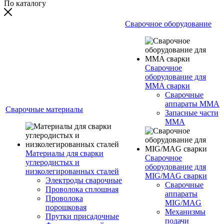
По каталогу
Сварочное оборудование
Сварочное
оборудование для
MMA сварки
Сварочные
аппараты MMA
Сварочные материалы
Запасные части
MMA
Материалы для сварки
Сварочное
углеродистых и
оборудование для
низколегированных сталей
MIG/MAG сварки
Электроды сварочные
Сварочные
Проволока сплошная
аппараты
Проволока
MIG/MAG
порошковая
Механизмы
Прутки присадочные
подачи