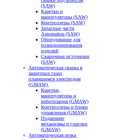
сварки под флюсом
(SAW)
Каретки и
манипуляторы (SAW)
Контроллеры (SAW)
Запасные части
Automation (SAW)
Оборудование для
позиционирования
изделий
Сварочные источники
(SAW)
Автоматическая сварка в
защитных газах
плавящимся электродом
(GMAW)
Каретки,
манипуляторы и
роботизация (GMAW)
Контроллеры и блоки
управления (GMAW)
Подающие
механизмы и горелки
(GMAW)
Автоматическая резка