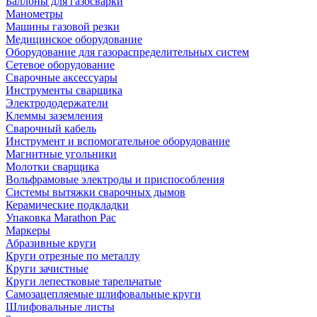
Баллоны для газосварки
Манометры
Машины газовой резки
Медицинское оборудование
Оборудование для газораспределительных систем
Сетевое оборудование
Сварочные аксессуары
Инструменты сварщика
Электрододержатели
Клеммы заземления
Сварочный кабель
Инструмент и вспомогательное оборудование
Магнитные угольники
Молотки сварщика
Вольфрамовые электроды и приспособления
Системы вытяжки сварочных дымов
Керамические подкладки
Упаковка Marathon Pac
Маркеры
Абразивные круги
Круги отрезные по металлу
Круги зачистные
Круги лепестковые тарельчатые
Самозацепляемые шлифовальные круги
Шлифовальные листы