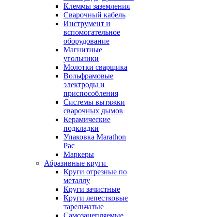
Клеммы заземления
Сварочный кабель
Инструмент и
вспомогательное
оборудование
Магнитные
угольники
Молотки сварщика
Вольфрамовые
электроды и
приспособления
Системы вытяжки
сварочных дымов
Керамические
подкладки
Упаковка Marathon
Pac
Маркеры
Абразивные круги
Круги отрезные по
металлу
Круги зачистные
Круги лепестковые
тарельчатые
Самозацепляемые