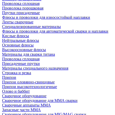
Проволока сплошная
Проволока порошковая
Прутки присадочные
Флюсы и проволоки для износостойкой наплавки
Ленты сварочные
Специализированные материалы
Флюсы и проволоки для автоматической сварки и наплавки
Кислые флюсы
Нейтральные флюсы
Основные флюсы
Высокоосновные флюсы
Материалы для сварки титана
Проволока сплошная
Присадочные прутки
Материалы специального назначения
Строжка и резка
Припои
Припои оловянно-свинцовые
Припои высокотехнологичные
Олово и баббит
Сварочное оборудование
Сварочное оборудование для MMA сварки
Сварочные аппараты MMA
Запасные части MMA
Сварочное оборудование для MIG/MAG сварки