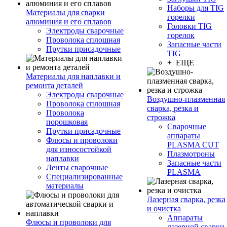
Наборы для TIG
Материалы для сварки
горелки
алюминия и его сплавов
Головки TIG
Электроды сварочные
горелок
Проволока сплошная
Запасные части
Прутки присадочные
TIG
+ ЕЩЕ
Материалы для наплавки и
ремонта деталей
Электроды сварочные
Воздушно-плазменная
Проволока сплошная
сварка, резка и
Проволока
строжка
порошковая
Сварочные
Прутки присадочные
аппараты
Флюсы и проволоки
PLASMA CUT
для износостойкой
Плазмотроны
наплавки
Запасные части
Ленты сварочные
PLASMA
Специализированные
материалы
Лазерная сварка, резка
и очистка
Аппараты
Флюсы и проволоки для
лазерной сварки