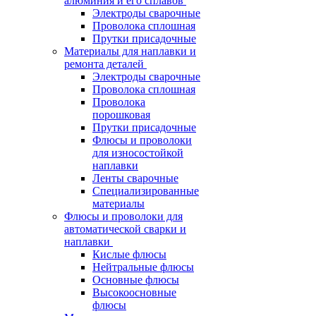
алюминия и его сплавов
Электроды сварочные
Проволока сплошная
Прутки присадочные
Материалы для наплавки и
ремонта деталей
Электроды сварочные
Проволока сплошная
Проволока
порошковая
Прутки присадочные
Флюсы и проволоки
для износостойкой
наплавки
Ленты сварочные
Специализированные
материалы
Флюсы и проволоки для
автоматической сварки и
наплавки
Кислые флюсы
Нейтральные флюсы
Основные флюсы
Высокоосновные
флюсы