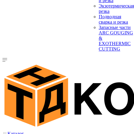
и резка
Экзотермическая
резка
Подводная
сварка и резка
Запасные части
ARC GOUGING
&
EXOTHERMIC
CUTTING
Каталог