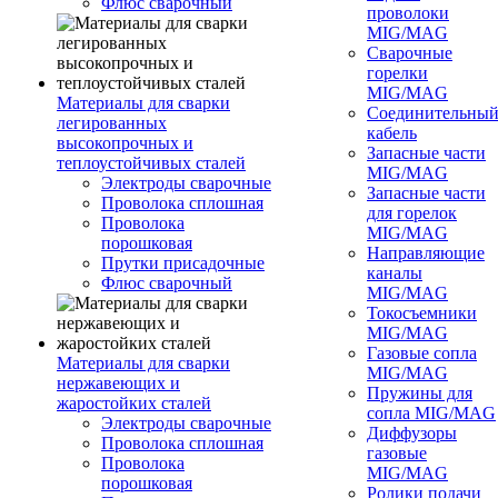
Флюс сварочный
проволоки
MIG/MAG
Сварочные
горелки
MIG/MAG
Материалы для сварки
Соединительны
легированных
кабель
высокопрочных и
Запасные части
теплоустойчивых сталей
MIG/MAG
Электроды сварочные
Запасные части
Проволока сплошная
для горелок
Проволока
MIG/MAG
порошковая
Направляющие
Прутки присадочные
каналы
Флюс сварочный
MIG/MAG
Токосъемники
MIG/MAG
Газовые сопла
Материалы для сварки
MIG/MAG
нержавеющих и
Пружины для
жаростойких сталей
сопла MIG/MAG
Электроды сварочные
Диффузоры
Проволока сплошная
газовые
Проволока
MIG/MAG
порошковая
Ролики подачи