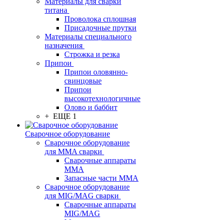
Материалы для сварки
титана
Проволока сплошная
Присадочные прутки
Материалы специального
назначения
Строжка и резка
Припои
Припои оловянно-
свинцовые
Припои
высокотехнологичные
Олово и баббит
+ ЕЩЕ 1
Сварочное оборудование
Сварочное оборудование
для MMA сварки
Сварочные аппараты
MMA
Запасные части MMA
Сварочное оборудование
для MIG/MAG сварки
Сварочные аппараты
MIG/MAG