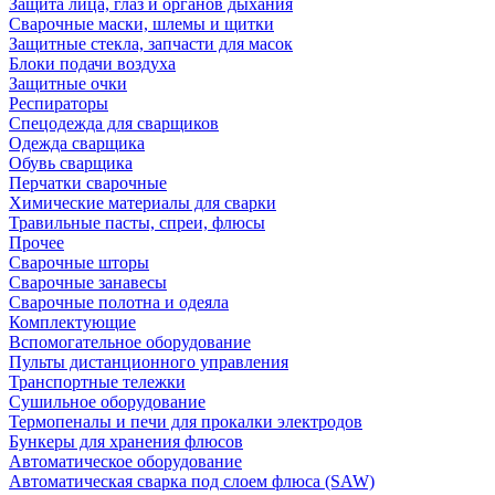
Защита лица, глаз и органов дыхания
Сварочные маски, шлемы и щитки
Защитные стекла, запчасти для масок
Блоки подачи воздуха
Защитные очки
Респираторы
Спецодежда для сварщиков
Одежда сварщика
Обувь сварщика
Перчатки сварочные
Химические материалы для сварки
Травильные пасты, спреи, флюсы
Прочее
Сварочные шторы
Сварочные занавесы
Сварочные полотна и одеяла
Комплектующие
Вспомогательное оборудование
Пульты дистанционного управления
Транспортные тележки
Сушильное оборудование
Термопеналы и печи для прокалки электродов
Бункеры для хранения флюсов
Автоматическое оборудование
Автоматическая сварка под слоем флюса (SAW)