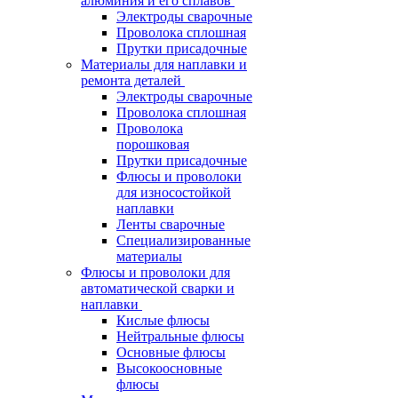
алюминия и его сплавов
Электроды сварочные
Проволока сплошная
Прутки присадочные
Материалы для наплавки и
ремонта деталей
Электроды сварочные
Проволока сплошная
Проволока
порошковая
Прутки присадочные
Флюсы и проволоки
для износостойкой
наплавки
Ленты сварочные
Специализированные
материалы
Флюсы и проволоки для
автоматической сварки и
наплавки
Кислые флюсы
Нейтральные флюсы
Основные флюсы
Высокоосновные
флюсы