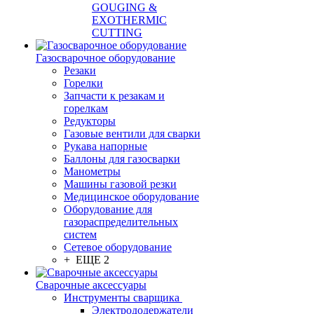
GOUGING &
EXOTHERMIC
CUTTING
Газосварочное оборудование
Резаки
Горелки
Запчасти к резакам и
горелкам
Редукторы
Газовые вентили для сварки
Рукава напорные
Баллоны для газосварки
Манометры
Машины газовой резки
Медицинское оборудование
Оборудование для
газораспределительных
систем
Сетевое оборудование
+ ЕЩЕ 2
Сварочные аксессуары
Инструменты сварщика
Электрододержатели