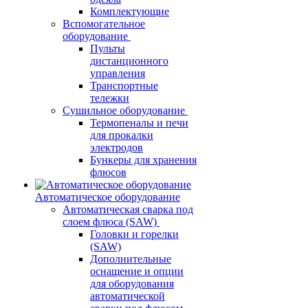
Комплектующие
Вспомогательное
оборудование
Пульты
дистанционного
управления
Транспортные
тележки
Сушильное оборудование
Термопеналы и печи
для прокалки
электродов
Бункеры для хранения
флюсов
Автоматическое оборудование
Автоматическая сварка под
слоем флюса (SAW)
Головки и горелки
(SAW)
Дополнительные
оснащение и опции
для оборудования
автоматической