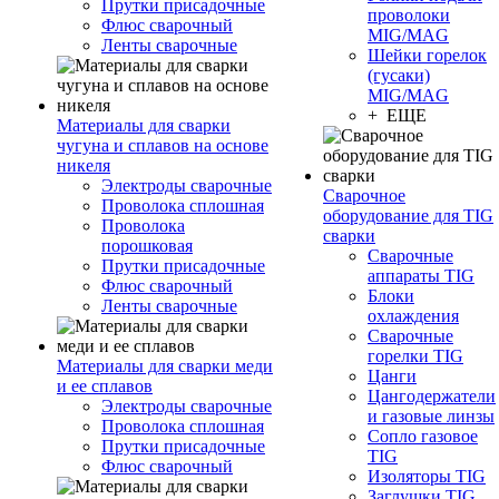
Прутки присадочные
проволоки
Флюс сварочный
MIG/MAG
Ленты сварочные
Шейки горелок
(гусаки)
MIG/MAG
+ ЕЩЕ
Материалы для сварки
чугуна и сплавов на основе
никеля
Электроды сварочные
Сварочное
Проволока сплошная
оборудование для TIG
Проволока
сварки
порошковая
Сварочные
Прутки присадочные
аппараты TIG
Флюс сварочный
Блоки
Ленты сварочные
охлаждения
Сварочные
горелки TIG
Материалы для сварки меди
Цанги
и ее сплавов
Цангодержатели
Электроды сварочные
и газовые линзы
Проволока сплошная
Сопло газовое
Прутки присадочные
TIG
Флюс сварочный
Изоляторы TIG
Заглушки TIG