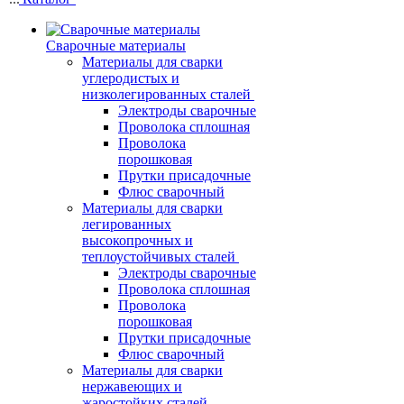
Сварочные материалы
Материалы для сварки
углеродистых и
низколегированных сталей
Электроды сварочные
Проволока сплошная
Проволока
порошковая
Прутки присадочные
Флюс сварочный
Материалы для сварки
легированных
высокопрочных и
теплоустойчивых сталей
Электроды сварочные
Проволока сплошная
Проволока
порошковая
Прутки присадочные
Флюс сварочный
Материалы для сварки
нержавеющих и
жаростойких сталей