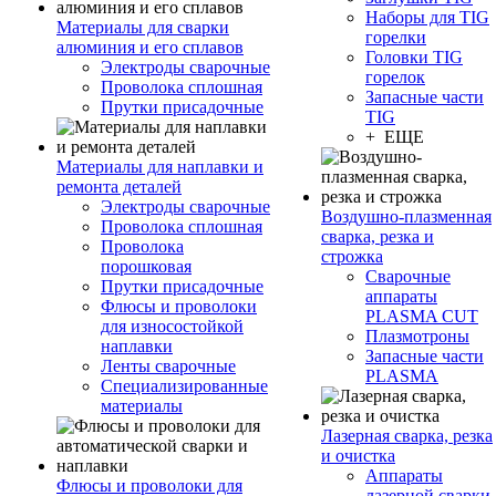
Наборы для TIG
Материалы для сварки
горелки
алюминия и его сплавов
Головки TIG
Электроды сварочные
горелок
Проволока сплошная
Запасные части
Прутки присадочные
TIG
+ ЕЩЕ
Материалы для наплавки и
ремонта деталей
Электроды сварочные
Воздушно-плазменная
Проволока сплошная
сварка, резка и
Проволока
строжка
порошковая
Сварочные
Прутки присадочные
аппараты
Флюсы и проволоки
PLASMA CUT
для износостойкой
Плазмотроны
наплавки
Запасные части
Ленты сварочные
PLASMA
Специализированные
материалы
Лазерная сварка, резка
и очистка
Аппараты
Флюсы и проволоки для
лазерной сварки