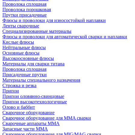
Проволока сплошная
Проволока порошковая
Прутки присадочные
Флюсы и проволоки для износостойкой наплавки
Ленты сварочные
Специализированные материалы
Флюсы и проволоки для автоматической сварки и наплавки
Кислые флюсы
Нейтральные флюсы
Основные флюсы
Высокоосновные флюсы
Материалы для сварки титана
Проволока сплошная
Присадочные прутки
Материалы специального назначения
Строжка и резка
Припои
Припои оловянно-свинцовые
Припои высокотехнологичные
Олово и баббит
Сварочное оборудование
Сварочное оборудование для MMA сварки
Сварочные аппараты MMA
Запасные части MMA
Сварочное оборудование для MIG/MAG сварки