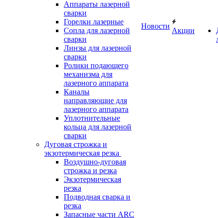
Аппараты лазерной
сварки
Горелки лазерные
Новости
Сопла для лазерной
Акции
сварки
Линзы для лазерной
сварки
Ролики подающего
механизма для
лазерного аппарата
Каналы
направляющие для
лазерного аппарата
Уплотнительные
кольца для лазерной
сварки
Дуговая строжка и
экзотермическая резка
Воздушно-дуговая
строжка и резка
Экзотермическая
резка
Подводная сварка и
резка
Запасные части ARC