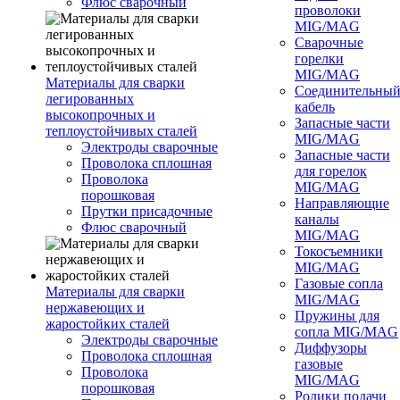
Флюс сварочный
проволоки
MIG/MAG
Сварочные
горелки
MIG/MAG
Материалы для сварки
Соединительны
легированных
кабель
высокопрочных и
Запасные части
теплоустойчивых сталей
MIG/MAG
Электроды сварочные
Запасные части
Проволока сплошная
для горелок
Проволока
MIG/MAG
порошковая
Направляющие
Прутки присадочные
каналы
Флюс сварочный
MIG/MAG
Токосъемники
MIG/MAG
Газовые сопла
Материалы для сварки
MIG/MAG
нержавеющих и
Пружины для
жаростойких сталей
сопла MIG/MAG
Электроды сварочные
Диффузоры
Проволока сплошная
газовые
Проволока
MIG/MAG
порошковая
Ролики подачи