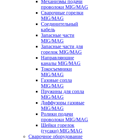
Механизмы подачи
проволоки MIG/MAG
Сварочные горелки
MIG/MAG
Соединительный
кабель
Запасные части
MIG/MAG
Запасные части для
горелок MIG/MAG
Направляющие
каналы MIG/MAG
Токосъемники
MIG/MAG
Газовые сопла
MIG/MAG
Пружины для сопла
MIG/MAG
Диффузоры газовые
MIG/MAG
Ролики подачи
проволоки MIG/MAG
Шейки горелок
(гусаки) MIG/MAG
Сварочное оборудование