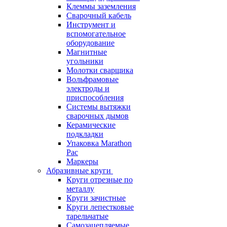
Клеммы заземления
Сварочный кабель
Инструмент и
вспомогательное
оборудование
Магнитные
угольники
Молотки сварщика
Вольфрамовые
электроды и
приспособления
Системы вытяжки
сварочных дымов
Керамические
подкладки
Упаковка Marathon
Pac
Маркеры
Абразивные круги
Круги отрезные по
металлу
Круги зачистные
Круги лепестковые
тарельчатые
Самозацепляемые