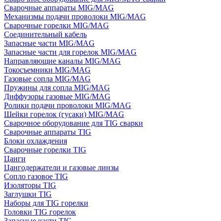
Сварочные аппараты MIG/MAG
Механизмы подачи проволоки MIG/MAG
Сварочные горелки MIG/MAG
Соединительный кабель
Запасные части MIG/MAG
Запасные части для горелок MIG/MAG
Направляющие каналы MIG/MAG
Токосъемники MIG/MAG
Газовые сопла MIG/MAG
Пружины для сопла MIG/MAG
Диффузоры газовые MIG/MAG
Ролики подачи проволоки MIG/MAG
Шейки горелок (гусаки) MIG/MAG
Сварочное оборудование для TIG сварки
Сварочные аппараты TIG
Блоки охлаждения
Сварочные горелки TIG
Цанги
Цангодержатели и газовые линзы
Сопло газовое TIG
Изоляторы TIG
Заглушки TIG
Наборы для TIG горелки
Головки TIG горелок
Запасные части TIG