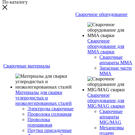
По каталогу
Сварочное оборудование
Сварочное
оборудование для
MMA сварки
Сварочные
аппараты MMA
Сварочные материалы
Запасные части
MMA
Материалы для сварки
Сварочное
углеродистых и
оборудование для
низколегированных сталей
MIG/MAG сварки
Электроды сварочные
Сварочные
Проволока сплошная
аппараты
Проволока
MIG/MAG
порошковая
Механизмы
Прутки присадочные
подачи