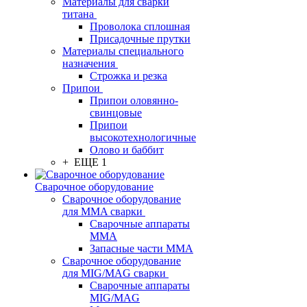
Материалы для сварки
титана
Проволока сплошная
Присадочные прутки
Материалы специального
назначения
Строжка и резка
Припои
Припои оловянно-
свинцовые
Припои
высокотехнологичные
Олово и баббит
+ ЕЩЕ 1
Сварочное оборудование
Сварочное оборудование
для MMA сварки
Сварочные аппараты
MMA
Запасные части MMA
Сварочное оборудование
для MIG/MAG сварки
Сварочные аппараты
MIG/MAG