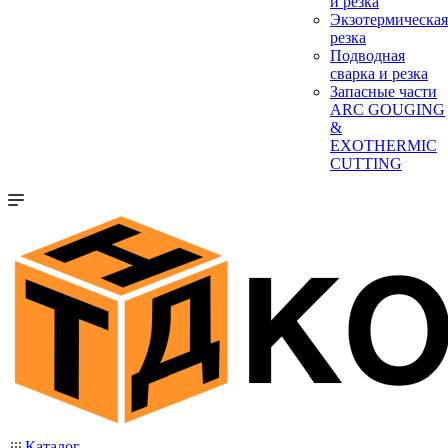
и резка
Экзотермическая
резка
Подводная
сварка и резка
Запасные части
ARC GOUGING
&
EXOTHERMIC
CUTTING
Каталог