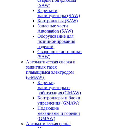
сварки под флюсом
(SAW)
Каретки и
манипуляторы (SAW)
Контроллеры (SAW)
Запасные части
Automation (SAW)
Оборудование для
позиционирования
изделий
Сварочные источники
(SAW)
Автоматическая сварка в
защитных газах
плавящимся электродом
(GMAW)
Каретки,
манипуляторы и
роботизация (GMAW)
Контроллеры и блоки
управления (GMAW)
Подающие
механизмы и горелки
(GMAW)
Автоматическая резка