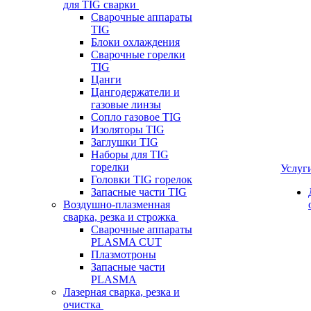
для TIG сварки
Сварочные аппараты
TIG
Блоки охлаждения
Сварочные горелки
TIG
Цанги
Цангодержатели и
газовые линзы
Сопло газовое TIG
Изоляторы TIG
Заглушки TIG
Наборы для TIG
горелки
Услуг
Головки TIG горелок
Запасные части TIG
Воздушно-плазменная
сварка, резка и строжка
Сварочные аппараты
PLASMA CUT
Плазмотроны
Запасные части
PLASMA
Лазерная сварка, резка и
очистка