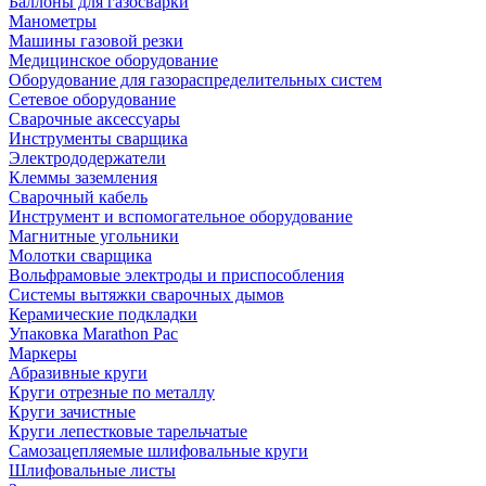
Баллоны для газосварки
Манометры
Машины газовой резки
Медицинское оборудование
Оборудование для газораспределительных систем
Сетевое оборудование
Сварочные аксессуары
Инструменты сварщика
Электрододержатели
Клеммы заземления
Сварочный кабель
Инструмент и вспомогательное оборудование
Магнитные угольники
Молотки сварщика
Вольфрамовые электроды и приспособления
Системы вытяжки сварочных дымов
Керамические подкладки
Упаковка Marathon Pac
Маркеры
Абразивные круги
Круги отрезные по металлу
Круги зачистные
Круги лепестковые тарельчатые
Самозацепляемые шлифовальные круги
Шлифовальные листы