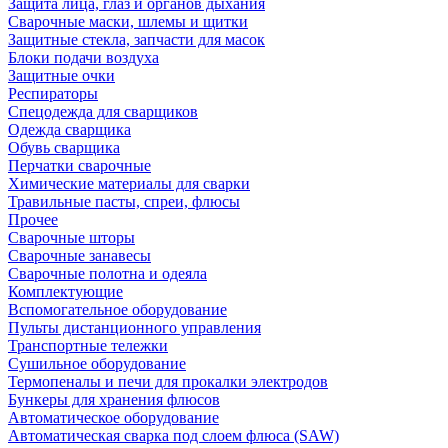
Защита лица, глаз и органов дыхания
Сварочные маски, шлемы и щитки
Защитные стекла, запчасти для масок
Блоки подачи воздуха
Защитные очки
Респираторы
Спецодежда для сварщиков
Одежда сварщика
Обувь сварщика
Перчатки сварочные
Химические материалы для сварки
Травильные пасты, спреи, флюсы
Прочее
Сварочные шторы
Сварочные занавесы
Сварочные полотна и одеяла
Комплектующие
Вспомогательное оборудование
Пульты дистанционного управления
Транспортные тележки
Сушильное оборудование
Термопеналы и печи для прокалки электродов
Бункеры для хранения флюсов
Автоматическое оборудование
Автоматическая сварка под слоем флюса (SAW)