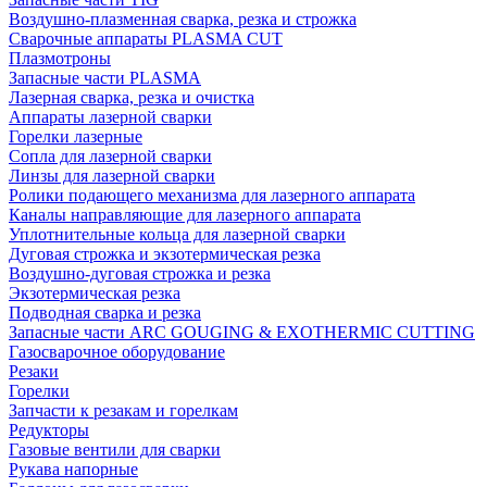
Воздушно-плазменная сварка, резка и строжка
Сварочные аппараты PLASMA CUT
Плазмотроны
Запасные части PLASMA
Лазерная сварка, резка и очистка
Аппараты лазерной сварки
Горелки лазерные
Сопла для лазерной сварки
Линзы для лазерной сварки
Ролики подающего механизма для лазерного аппарата
Каналы направляющие для лазерного аппарата
Уплотнительные кольца для лазерной сварки
Дуговая строжка и экзотермическая резка
Воздушно-дуговая строжка и резка
Экзотермическая резка
Подводная сварка и резка
Запасные части ARC GOUGING & EXOTHERMIC CUTTING
Газосварочное оборудование
Резаки
Горелки
Запчасти к резакам и горелкам
Редукторы
Газовые вентили для сварки
Рукава напорные