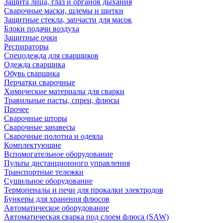
Защита лица, глаз и органов дыхания
Сварочные маски, шлемы и щитки
Защитные стекла, запчасти для масок
Блоки подачи воздуха
Защитные очки
Респираторы
Спецодежда для сварщиков
Одежда сварщика
Обувь сварщика
Перчатки сварочные
Химические материалы для сварки
Травильные пасты, спреи, флюсы
Прочее
Сварочные шторы
Сварочные занавесы
Сварочные полотна и одеяла
Комплектующие
Вспомогательное оборудование
Пульты дистанционного управления
Транспортные тележки
Сушильное оборудование
Термопеналы и печи для прокалки электродов
Бункеры для хранения флюсов
Автоматическое оборудование
Автоматическая сварка под слоем флюса (SAW)