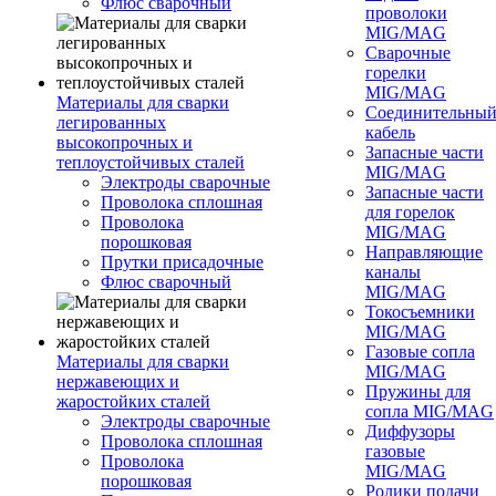
Флюс сварочный
проволоки
MIG/MAG
Сварочные
горелки
MIG/MAG
Материалы для сварки
Соединительны
легированных
кабель
высокопрочных и
Запасные части
теплоустойчивых сталей
MIG/MAG
Электроды сварочные
Запасные части
Проволока сплошная
для горелок
Проволока
MIG/MAG
порошковая
Направляющие
Прутки присадочные
каналы
Флюс сварочный
MIG/MAG
Токосъемники
MIG/MAG
Газовые сопла
Материалы для сварки
MIG/MAG
нержавеющих и
Пружины для
жаростойких сталей
сопла MIG/MAG
Электроды сварочные
Диффузоры
Проволока сплошная
газовые
Проволока
MIG/MAG
порошковая
Ролики подачи