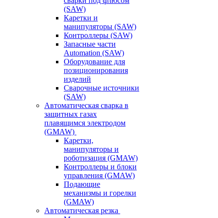
сварки под флюсом
(SAW)
Каретки и
манипуляторы (SAW)
Контроллеры (SAW)
Запасные части
Automation (SAW)
Оборудование для
позиционирования
изделий
Сварочные источники
(SAW)
Автоматическая сварка в
защитных газах
плавящимся электродом
(GMAW)
Каретки,
манипуляторы и
роботизация (GMAW)
Контроллеры и блоки
управления (GMAW)
Подающие
механизмы и горелки
(GMAW)
Автоматическая резка