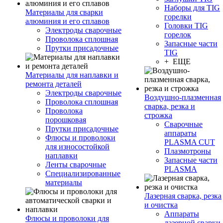
Наборы для TIG
Материалы для сварки
горелки
алюминия и его сплавов
Головки TIG
Электроды сварочные
горелок
Проволока сплошная
Запасные части
Прутки присадочные
TIG
+ ЕЩЕ
Материалы для наплавки и
ремонта деталей
Электроды сварочные
Воздушно-плазменная
Проволока сплошная
сварка, резка и
Проволока
строжка
порошковая
Сварочные
Прутки присадочные
аппараты
Флюсы и проволоки
PLASMA CUT
для износостойкой
Плазмотроны
наплавки
Запасные части
Ленты сварочные
PLASMA
Специализированные
материалы
Лазерная сварка, резка
и очистка
Аппараты
Флюсы и проволоки для
лазерной сварки