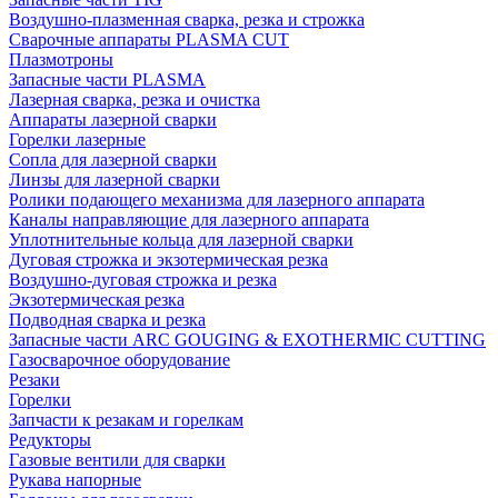
Воздушно-плазменная сварка, резка и строжка
Сварочные аппараты PLASMA CUT
Плазмотроны
Запасные части PLASMA
Лазерная сварка, резка и очистка
Аппараты лазерной сварки
Горелки лазерные
Сопла для лазерной сварки
Линзы для лазерной сварки
Ролики подающего механизма для лазерного аппарата
Каналы направляющие для лазерного аппарата
Уплотнительные кольца для лазерной сварки
Дуговая строжка и экзотермическая резка
Воздушно-дуговая строжка и резка
Экзотермическая резка
Подводная сварка и резка
Запасные части ARC GOUGING & EXOTHERMIC CUTTING
Газосварочное оборудование
Резаки
Горелки
Запчасти к резакам и горелкам
Редукторы
Газовые вентили для сварки
Рукава напорные