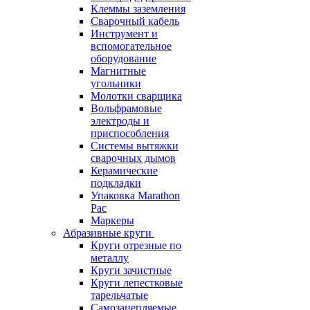
Клеммы заземления
Сварочный кабель
Инструмент и
вспомогательное
оборудование
Магнитные
угольники
Молотки сварщика
Вольфрамовые
электроды и
приспособления
Системы вытяжки
сварочных дымов
Керамические
подкладки
Упаковка Marathon
Pac
Маркеры
Абразивные круги
Круги отрезные по
металлу
Круги зачистные
Круги лепестковые
тарельчатые
Самозацепляемые