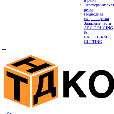
и резка
Экзотермическая
резка
Подводная
сварка и резка
Запасные части
ARC GOUGING
&
EXOTHERMIC
CUTTING
Каталог