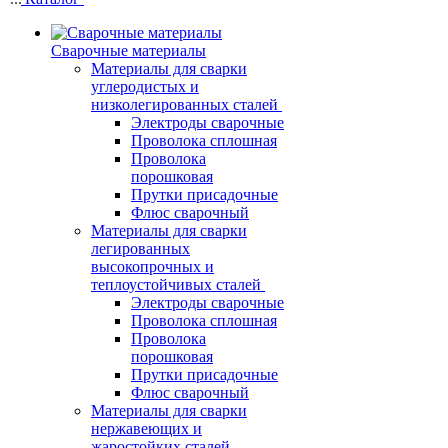
Сварочные материалы
Материалы для сварки
углеродистых и
низколегированных сталей
Электроды сварочные
Проволока сплошная
Проволока
порошковая
Прутки присадочные
Флюс сварочный
Материалы для сварки
легированных
высокопрочных и
теплоустойчивых сталей
Электроды сварочные
Проволока сплошная
Проволока
порошковая
Прутки присадочные
Флюс сварочный
Материалы для сварки
нержавеющих и
жаростойких сталей