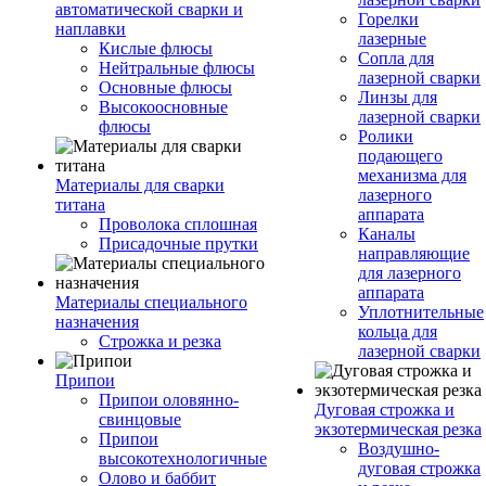
автоматической сварки и
Горелки
наплавки
лазерные
Кислые флюсы
Сопла для
Нейтральные флюсы
лазерной сварки
Основные флюсы
Линзы для
Высокоосновные
лазерной сварки
флюсы
Ролики
подающего
механизма для
Материалы для сварки
лазерного
титана
аппарата
Проволока сплошная
Каналы
Присадочные прутки
направляющие
для лазерного
аппарата
Материалы специального
Уплотнительные
назначения
кольца для
Строжка и резка
лазерной сварки
Припои
Припои оловянно-
Дуговая строжка и
свинцовые
экзотермическая резка
Припои
Воздушно-
высокотехнологичные
дуговая строжка
Олово и баббит