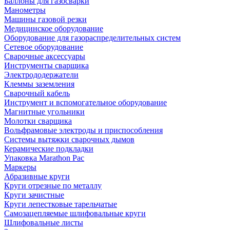
Баллоны для газосварки
Манометры
Машины газовой резки
Медицинское оборудование
Оборудование для газораспределительных систем
Сетевое оборудование
Сварочные аксессуары
Инструменты сварщика
Электрододержатели
Клеммы заземления
Сварочный кабель
Инструмент и вспомогательное оборудование
Магнитные угольники
Молотки сварщика
Вольфрамовые электроды и приспособления
Системы вытяжки сварочных дымов
Керамические подкладки
Упаковка Marathon Pac
Маркеры
Абразивные круги
Круги отрезные по металлу
Круги зачистные
Круги лепестковые тарельчатые
Самозацепляемые шлифовальные круги
Шлифовальные листы