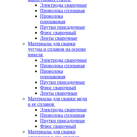
Электроды сварочные
Проволока сплошная
Проволока
порошковая
Прутки присадочные
Флюс сварочный
Ленты сварочные
Материалы для сварки
чугуна и сплавов на основе
никеля
Электроды сварочные
Проволока сплошная
Проволока
порошковая
Прутки присадочные
Флюс сварочный
Ленты сварочные
Материалы для сварки меди
и ее сплавов
Электроды сварочные
Проволока сплошная
Прутки присадочные
Флюс сварочный
Материалы для сварки