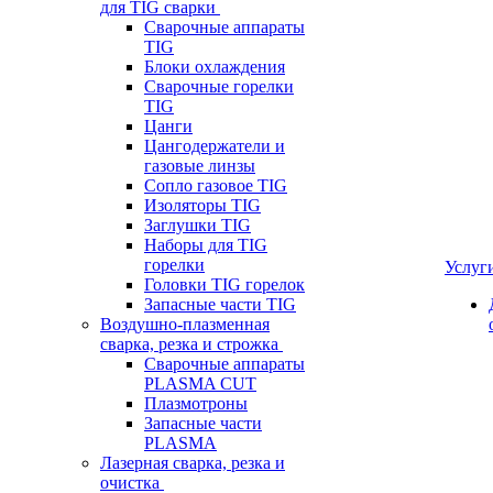
для TIG сварки
Сварочные аппараты
TIG
Блоки охлаждения
Сварочные горелки
TIG
Цанги
Цангодержатели и
газовые линзы
Сопло газовое TIG
Изоляторы TIG
Заглушки TIG
Наборы для TIG
горелки
Услуг
Головки TIG горелок
Запасные части TIG
Воздушно-плазменная
сварка, резка и строжка
Сварочные аппараты
PLASMA CUT
Плазмотроны
Запасные части
PLASMA
Лазерная сварка, резка и
очистка