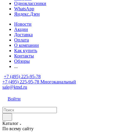
Одноклассники
WhatsApp
Яндекс.Дзен
Новости
Акции
Доставка
Оплата
О компании
Как купить
Контакты
Обзоры
...
+7 (495) 225-95-78
+7 (495) 225-95-78
Многоканальный
sale@ktnd.ru
Войти
Каталог
По всему сайту