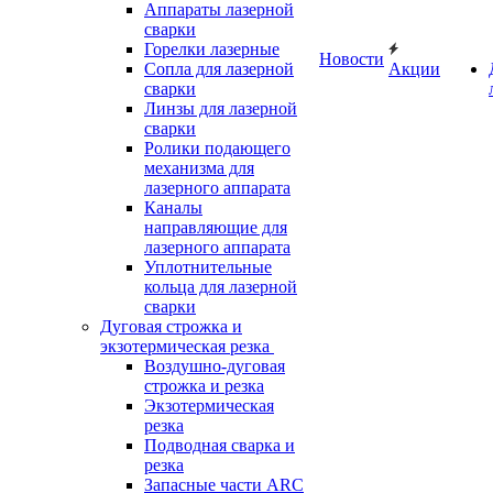
Аппараты лазерной
сварки
Горелки лазерные
Новости
Сопла для лазерной
Акции
сварки
Линзы для лазерной
сварки
Ролики подающего
механизма для
лазерного аппарата
Каналы
направляющие для
лазерного аппарата
Уплотнительные
кольца для лазерной
сварки
Дуговая строжка и
экзотермическая резка
Воздушно-дуговая
строжка и резка
Экзотермическая
резка
Подводная сварка и
резка
Запасные части ARC