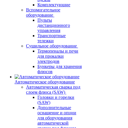
Комплектующие
Вспомогательное
оборудование
Пульты
дистанционного
управления
Транспортные
тележки
Сушильное оборудование
Термопеналы и печи
для прокалки
электродов
Бункеры для хранения
флюсов
Автоматическое оборудование
Автоматическая сварка под
слоем флюса (SAW)
Головки и горелки
(SAW)
Дополнительные
оснащение и опции
для оборудования
автоматической