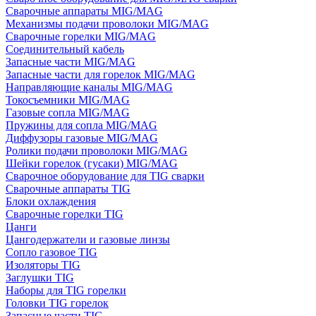
Сварочные аппараты MIG/MAG
Механизмы подачи проволоки MIG/MAG
Сварочные горелки MIG/MAG
Соединительный кабель
Запасные части MIG/MAG
Запасные части для горелок MIG/MAG
Направляющие каналы MIG/MAG
Токосъемники MIG/MAG
Газовые сопла MIG/MAG
Пружины для сопла MIG/MAG
Диффузоры газовые MIG/MAG
Ролики подачи проволоки MIG/MAG
Шейки горелок (гусаки) MIG/MAG
Сварочное оборудование для TIG сварки
Сварочные аппараты TIG
Блоки охлаждения
Сварочные горелки TIG
Цанги
Цангодержатели и газовые линзы
Сопло газовое TIG
Изоляторы TIG
Заглушки TIG
Наборы для TIG горелки
Головки TIG горелок
Запасные части TIG