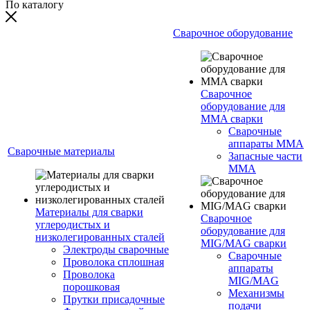
По каталогу
Сварочное оборудование
Сварочное
оборудование для
MMA сварки
Сварочные
аппараты MMA
Сварочные материалы
Запасные части
MMA
Материалы для сварки
Сварочное
углеродистых и
оборудование для
низколегированных сталей
MIG/MAG сварки
Электроды сварочные
Сварочные
Проволока сплошная
аппараты
Проволока
MIG/MAG
порошковая
Механизмы
Прутки присадочные
подачи