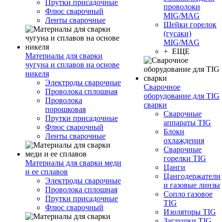
Прутки присадочные
проволоки
Флюс сварочный
MIG/MAG
Ленты сварочные
Шейки горелок
(гусаки)
MIG/MAG
+ ЕЩЕ
Материалы для сварки
чугуна и сплавов на основе
никеля
Электроды сварочные
Сварочное
Проволока сплошная
оборудование для TIG
Проволока
сварки
порошковая
Сварочные
Прутки присадочные
аппараты TIG
Флюс сварочный
Блоки
Ленты сварочные
охлаждения
Сварочные
горелки TIG
Материалы для сварки меди
Цанги
и ее сплавов
Цангодержатели
Электроды сварочные
и газовые линзы
Проволока сплошная
Сопло газовое
Прутки присадочные
TIG
Флюс сварочный
Изоляторы TIG
Заглушки TIG