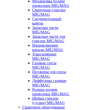
Механизмы подачи
проволоки MIG/MAG
Сварочные горелки
MIG/MAG
Соединительный
кабель
Запасные части
MIG/MAG
Запасные части для
горелок MIG/MAG
Направляющие
каналы MIG/MAG
Токосъемники
MIG/MAG
Газовые сопла
MIG/MAG
Пружины для сопла
MIG/MAG
Диффузоры газовые
MIG/MAG
Ролики подачи
проволоки MIG/MAG
Шейки горелок
(гусаки) MIG/MAG
Сварочное оборудование