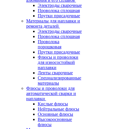
алюминия и его сплавов
Электроды сварочные
Проволока сплошная
Прутки присадочные
Материалы для наплавки и
ремонта деталей
Электроды сварочные
Проволока сплошная
Проволока
порошковая
Прутки присадочные
Флюсы и проволоки
для износостойкой
наплавки
Ленты сварочные
Специализированные
материалы
Флюсы и проволоки для
автоматической сварки и
наплавки
Кислые флюсы
Нейтральные флюсы
Основные флюсы
Высокоосновные
флюсы