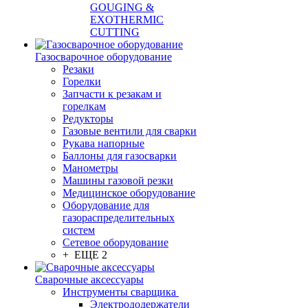
GOUGING &
EXOTHERMIC
CUTTING
Газосварочное оборудование
Резаки
Горелки
Запчасти к резакам и
горелкам
Редукторы
Газовые вентили для сварки
Рукава напорные
Баллоны для газосварки
Манометры
Машины газовой резки
Медицинское оборудование
Оборудование для
газораспределительных
систем
Сетевое оборудование
+ ЕЩЕ 2
Сварочные аксессуары
Инструменты сварщика
Электрододержатели