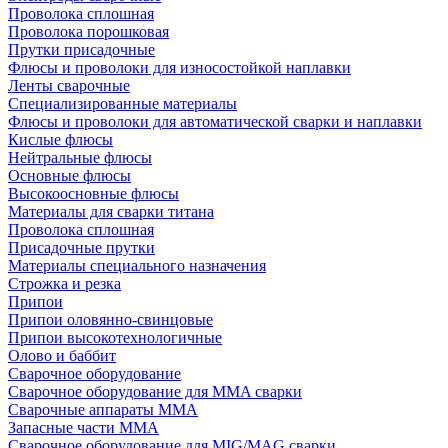
Проволока сплошная
Проволока порошковая
Прутки присадочные
Флюсы и проволоки для износостойкой наплавки
Ленты сварочные
Специализированные материалы
Флюсы и проволоки для автоматической сварки и наплавки
Кислые флюсы
Нейтральные флюсы
Основные флюсы
Высокоосновные флюсы
Материалы для сварки титана
Проволока сплошная
Присадочные прутки
Материалы специального назначения
Строжка и резка
Припои
Припои оловянно-свинцовые
Припои высокотехнологичные
Олово и баббит
Сварочное оборудование
Сварочное оборудование для MMA сварки
Сварочные аппараты MMA
Запасные части MMA
Сварочное оборудование для MIG/MAG сварки