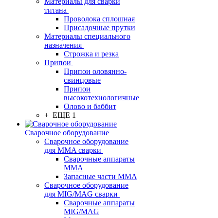
Материалы для сварки
титана
Проволока сплошная
Присадочные прутки
Материалы специального
назначения
Строжка и резка
Припои
Припои оловянно-
свинцовые
Припои
высокотехнологичные
Олово и баббит
+ ЕЩЕ 1
Сварочное оборудование
Сварочное оборудование
для MMA сварки
Сварочные аппараты
MMA
Запасные части MMA
Сварочное оборудование
для MIG/MAG сварки
Сварочные аппараты
MIG/MAG