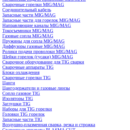
Сварочные горелки MIG/MAG
Соединительный кабель
Запасные части MIG/MAG
Запасные части для горелок MIG/MAG
Направляющие каналы MIG/MAG
Токосъемники MIG/MAG
Газовые сопла MIG/MAG
Пружины для сопла MIG/MAG
Диффузоры газовые MIG/MAG
Ролики подачи проволоки MIG/MAG
Шейки горелок (гусаки) MIG/MAG
Сварочное оборудование для TIG сварки
Сварочные аппараты TIG
Блоки охлаждения
Сварочные горелки TIG
Цанги
Цангодержатели и газовые линзы
Сопло газовое TIG
Изоляторы TIG
Заглушки TIG
Наборы для TIG горелки
Головки TIG горелок
Запасные части TIG
Воздушно-плазменная сварка, резка и строжка
Сварочные аппараты PLASMA CUT