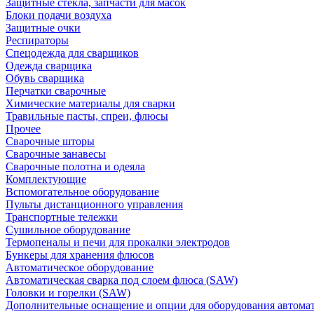
Защитные стекла, запчасти для масок
Блоки подачи воздуха
Защитные очки
Респираторы
Спецодежда для сварщиков
Одежда сварщика
Обувь сварщика
Перчатки сварочные
Химические материалы для сварки
Травильные пасты, спреи, флюсы
Прочее
Сварочные шторы
Сварочные занавесы
Сварочные полотна и одеяла
Комплектующие
Вспомогательное оборудование
Пульты дистанционного управления
Транспортные тележки
Сушильное оборудование
Термопеналы и печи для прокалки электродов
Бункеры для хранения флюсов
Автоматическое оборудование
Автоматическая сварка под слоем флюса (SAW)
Головки и горелки (SAW)
Дополнительные оснащение и опции для оборудования автома