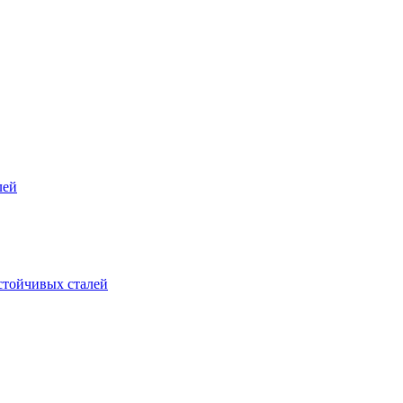
лей
стойчивых сталей