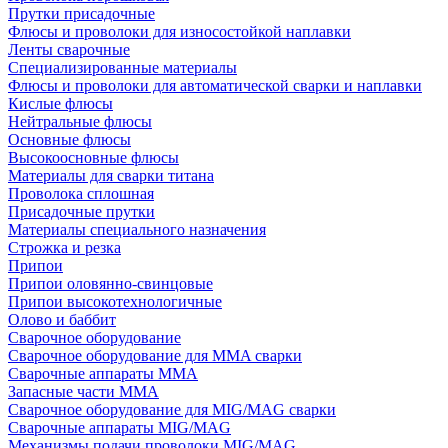
Прутки присадочные
Флюсы и проволоки для износостойкой наплавки
Ленты сварочные
Специализированные материалы
Флюсы и проволоки для автоматической сварки и наплавки
Кислые флюсы
Нейтральные флюсы
Основные флюсы
Высокоосновные флюсы
Материалы для сварки титана
Проволока сплошная
Присадочные прутки
Материалы специального назначения
Строжка и резка
Припои
Припои оловянно-свинцовые
Припои высокотехнологичные
Олово и баббит
Сварочное оборудование
Сварочное оборудование для MMA сварки
Сварочные аппараты MMA
Запасные части MMA
Сварочное оборудование для MIG/MAG сварки
Сварочные аппараты MIG/MAG
Механизмы подачи проволоки MIG/MAG