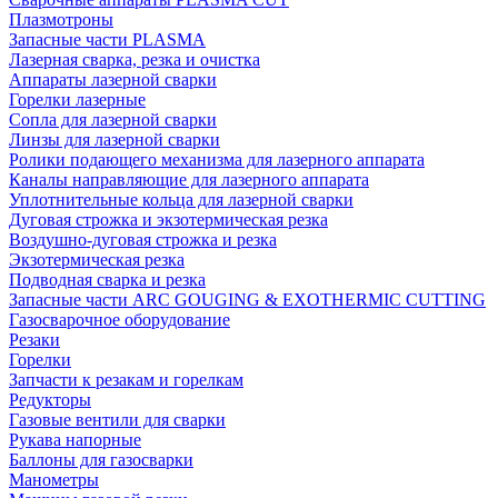
Плазмотроны
Запасные части PLASMA
Лазерная сварка, резка и очистка
Аппараты лазерной сварки
Горелки лазерные
Сопла для лазерной сварки
Линзы для лазерной сварки
Ролики подающего механизма для лазерного аппарата
Каналы направляющие для лазерного аппарата
Уплотнительные кольца для лазерной сварки
Дуговая строжка и экзотермическая резка
Воздушно-дуговая строжка и резка
Экзотермическая резка
Подводная сварка и резка
Запасные части ARC GOUGING & EXOTHERMIC CUTTING
Газосварочное оборудование
Резаки
Горелки
Запчасти к резакам и горелкам
Редукторы
Газовые вентили для сварки
Рукава напорные
Баллоны для газосварки
Манометры