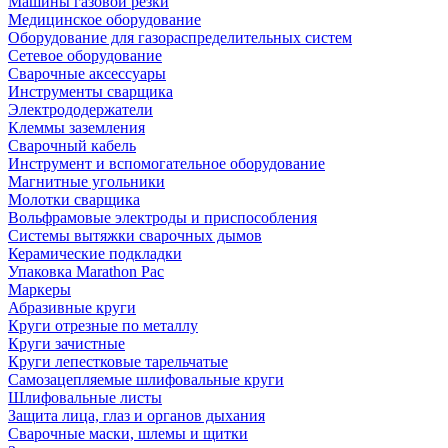
Машины газовой резки
Медицинское оборудование
Оборудование для газораспределительных систем
Сетевое оборудование
Сварочные аксессуары
Инструменты сварщика
Электрододержатели
Клеммы заземления
Сварочный кабель
Инструмент и вспомогательное оборудование
Магнитные угольники
Молотки сварщика
Вольфрамовые электроды и приспособления
Системы вытяжки сварочных дымов
Керамические подкладки
Упаковка Marathon Pac
Маркеры
Абразивные круги
Круги отрезные по металлу
Круги зачистные
Круги лепестковые тарельчатые
Самозацепляемые шлифовальные круги
Шлифовальные листы
Защита лица, глаз и органов дыхания
Сварочные маски, шлемы и щитки