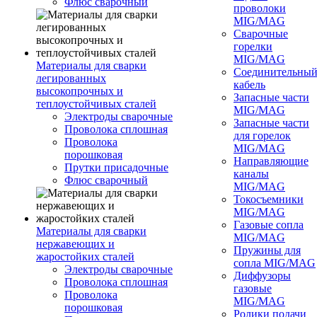
Флюс сварочный
проволоки
MIG/MAG
Сварочные
горелки
MIG/MAG
Материалы для сварки
Соединительны
легированных
кабель
высокопрочных и
Запасные части
теплоустойчивых сталей
MIG/MAG
Электроды сварочные
Запасные части
Проволока сплошная
для горелок
Проволока
MIG/MAG
порошковая
Направляющие
Прутки присадочные
каналы
Флюс сварочный
MIG/MAG
Токосъемники
MIG/MAG
Газовые сопла
Материалы для сварки
MIG/MAG
нержавеющих и
Пружины для
жаростойких сталей
сопла MIG/MAG
Электроды сварочные
Диффузоры
Проволока сплошная
газовые
Проволока
MIG/MAG
порошковая
Ролики подачи