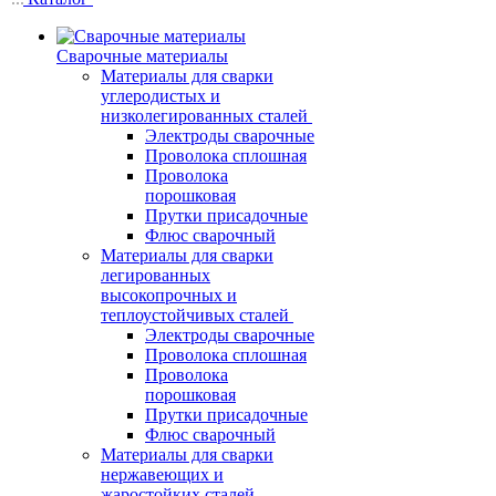
Сварочные материалы
Материалы для сварки
углеродистых и
низколегированных сталей
Электроды сварочные
Проволока сплошная
Проволока
порошковая
Прутки присадочные
Флюс сварочный
Материалы для сварки
легированных
высокопрочных и
теплоустойчивых сталей
Электроды сварочные
Проволока сплошная
Проволока
порошковая
Прутки присадочные
Флюс сварочный
Материалы для сварки
нержавеющих и
жаростойких сталей