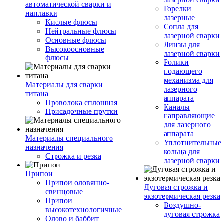
автоматической сварки и
Горелки
наплавки
лазерные
Кислые флюсы
Сопла для
Нейтральные флюсы
лазерной сварки
Основные флюсы
Линзы для
Высокоосновные
лазерной сварки
флюсы
Ролики
подающего
механизма для
Материалы для сварки
лазерного
титана
аппарата
Проволока сплошная
Каналы
Присадочные прутки
направляющие
для лазерного
аппарата
Материалы специального
Уплотнительные
назначения
кольца для
Строжка и резка
лазерной сварки
Припои
Припои оловянно-
Дуговая строжка и
свинцовые
экзотермическая резка
Припои
Воздушно-
высокотехнологичные
дуговая строжка
Олово и баббит