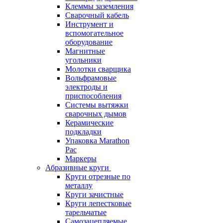
Клеммы заземления
Сварочный кабель
Инструмент и
вспомогательное
оборудование
Магнитные
угольники
Молотки сварщика
Вольфрамовые
электроды и
приспособления
Системы вытяжки
сварочных дымов
Керамические
подкладки
Упаковка Marathon
Pac
Маркеры
Абразивные круги
Круги отрезные по
металлу
Круги зачистные
Круги лепестковые
тарельчатые
Самозацепляемые