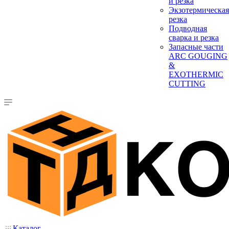
и резка
Экзотермическая
резка
Подводная
сварка и резка
Запасные части
ARC GOUGING
&
EXOTHERMIC
CUTTING
Каталог