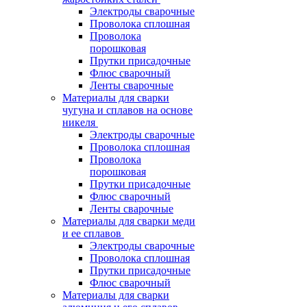
Электроды сварочные
Проволока сплошная
Проволока
порошковая
Прутки присадочные
Флюс сварочный
Ленты сварочные
Материалы для сварки
чугуна и сплавов на основе
никеля
Электроды сварочные
Проволока сплошная
Проволока
порошковая
Прутки присадочные
Флюс сварочный
Ленты сварочные
Материалы для сварки меди
и ее сплавов
Электроды сварочные
Проволока сплошная
Прутки присадочные
Флюс сварочный
Материалы для сварки