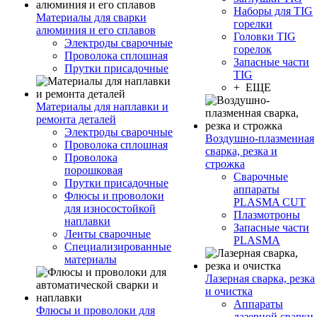
Наборы для TIG
Материалы для сварки
горелки
алюминия и его сплавов
Головки TIG
Электроды сварочные
горелок
Проволока сплошная
Запасные части
Прутки присадочные
TIG
+ ЕЩЕ
Материалы для наплавки и
ремонта деталей
Электроды сварочные
Воздушно-плазменная
Проволока сплошная
сварка, резка и
Проволока
строжка
порошковая
Сварочные
Прутки присадочные
аппараты
Флюсы и проволоки
PLASMA CUT
для износостойкой
Плазмотроны
наплавки
Запасные части
Ленты сварочные
PLASMA
Специализированные
материалы
Лазерная сварка, резка
и очистка
Аппараты
Флюсы и проволоки для
лазерной сварки