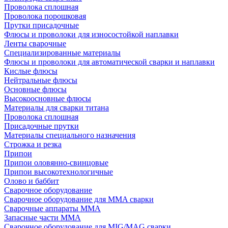
Проволока сплошная
Проволока порошковая
Прутки присадочные
Флюсы и проволоки для износостойкой наплавки
Ленты сварочные
Специализированные материалы
Флюсы и проволоки для автоматической сварки и наплавки
Кислые флюсы
Нейтральные флюсы
Основные флюсы
Высокоосновные флюсы
Материалы для сварки титана
Проволока сплошная
Присадочные прутки
Материалы специального назначения
Строжка и резка
Припои
Припои оловянно-свинцовые
Припои высокотехнологичные
Олово и баббит
Сварочное оборудование
Сварочное оборудование для MMA сварки
Сварочные аппараты MMA
Запасные части MMA
Сварочное оборудование для MIG/MAG сварки