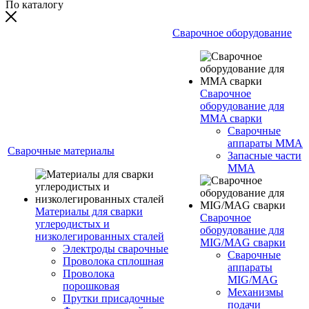
По каталогу
Сварочное оборудование
Сварочное
оборудование для
MMA сварки
Сварочные
аппараты MMA
Сварочные материалы
Запасные части
MMA
Материалы для сварки
Сварочное
углеродистых и
оборудование для
низколегированных сталей
MIG/MAG сварки
Электроды сварочные
Сварочные
Проволока сплошная
аппараты
Проволока
MIG/MAG
порошковая
Механизмы
Прутки присадочные
подачи