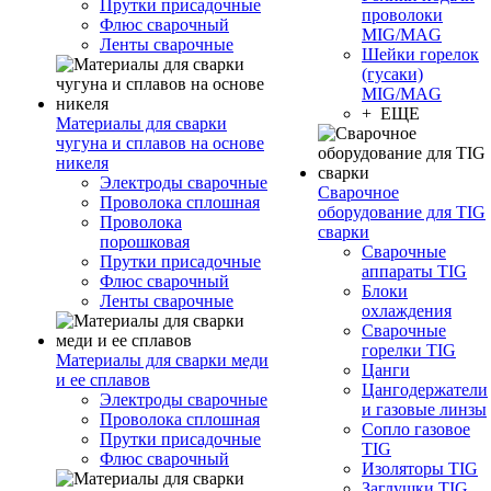
Прутки присадочные
проволоки
Флюс сварочный
MIG/MAG
Ленты сварочные
Шейки горелок
(гусаки)
MIG/MAG
+ ЕЩЕ
Материалы для сварки
чугуна и сплавов на основе
никеля
Электроды сварочные
Сварочное
Проволока сплошная
оборудование для TIG
Проволока
сварки
порошковая
Сварочные
Прутки присадочные
аппараты TIG
Флюс сварочный
Блоки
Ленты сварочные
охлаждения
Сварочные
горелки TIG
Материалы для сварки меди
Цанги
и ее сплавов
Цангодержатели
Электроды сварочные
и газовые линзы
Проволока сплошная
Сопло газовое
Прутки присадочные
TIG
Флюс сварочный
Изоляторы TIG
Заглушки TIG