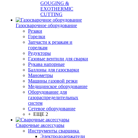
GOUGING &
EXOTHERMIC
CUTTING
Газосварочное оборудование
Резаки
Горелки
Запчасти к резакам и
горелкам
Редукторы
Газовые вентили для сварки
Рукава напорные
Баллоны для газосварки
Манометры
Машины газовой резки
Медицинское оборудование
Оборудование для
газораспределительных
систем
Сетевое оборудование
+ ЕЩЕ 2
Сварочные аксессуары
Инструменты сварщика
Электрододержатели