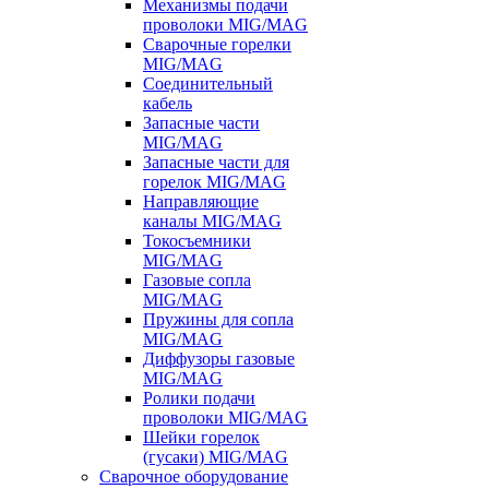
Механизмы подачи
проволоки MIG/MAG
Сварочные горелки
MIG/MAG
Соединительный
кабель
Запасные части
MIG/MAG
Запасные части для
горелок MIG/MAG
Направляющие
каналы MIG/MAG
Токосъемники
MIG/MAG
Газовые сопла
MIG/MAG
Пружины для сопла
MIG/MAG
Диффузоры газовые
MIG/MAG
Ролики подачи
проволоки MIG/MAG
Шейки горелок
(гусаки) MIG/MAG
Сварочное оборудование