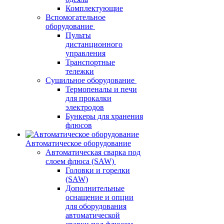
Комплектующие
Вспомогательное
оборудование
Пульты
дистанционного
управления
Транспортные
тележки
Сушильное оборудование
Термопеналы и печи
для прокалки
электродов
Бункеры для хранения
флюсов
Автоматическое оборудование
Автоматическая сварка под
слоем флюса (SAW)
Головки и горелки
(SAW)
Дополнительные
оснащение и опции
для оборудования
автоматической