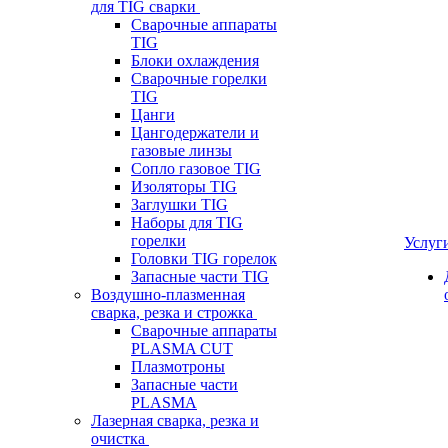
для TIG сварки
Сварочные аппараты
TIG
Блоки охлаждения
Сварочные горелки
TIG
Цанги
Цангодержатели и
газовые линзы
Сопло газовое TIG
Изоляторы TIG
Заглушки TIG
Наборы для TIG
горелки
Услуг
Головки TIG горелок
Запасные части TIG
Воздушно-плазменная
сварка, резка и строжка
Сварочные аппараты
PLASMA CUT
Плазмотроны
Запасные части
PLASMA
Лазерная сварка, резка и
очистка