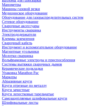
Баллоны для газосварки
Манометры
Машины газовой резки
Медицинское оборудование
Оборудование для газораспределительных систем
Сетевое оборудование
Сварочные аксессуары
Инструменты сварщика
Электрододержатели
Клеммы заземления
Сварочный кабель
Инструмент и вспомогательное оборудование
Магнитные угольники
Молотки сварщика
Вольфрамовые электроды и приспособления
Системы вытяжки сварочных дымов
Керамические подкладки
Упаковка Marathon Pac
Маркеры
Абразивные круги
Круги отрезные по металлу
Круги зачистные
Круги лепестковые тарельчатые
Самозацепляемые шлифовальные круги
Шлифовальные листы