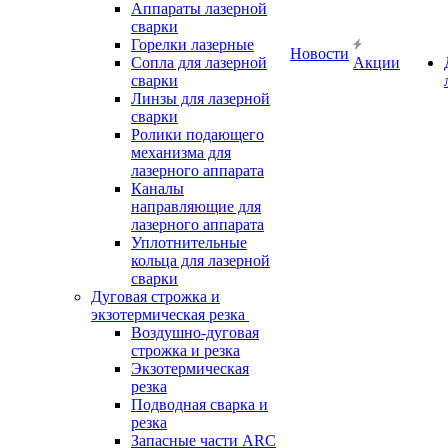
Аппараты лазерной
сварки
Горелки лазерные
Новости
Сопла для лазерной
Акции
сварки
Линзы для лазерной
сварки
Ролики подающего
механизма для
лазерного аппарата
Каналы
направляющие для
лазерного аппарата
Уплотнительные
кольца для лазерной
сварки
Дуговая строжка и
экзотермическая резка
Воздушно-дуговая
строжка и резка
Экзотермическая
резка
Подводная сварка и
резка
Запасные части ARC