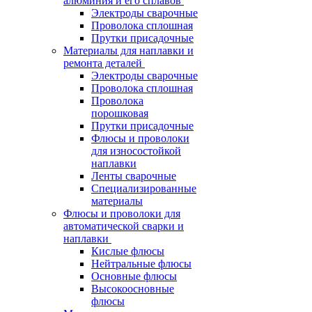
алюминия и его сплавов
Электроды сварочные
Проволока сплошная
Прутки присадочные
Материалы для наплавки и
ремонта деталей
Электроды сварочные
Проволока сплошная
Проволока
порошковая
Прутки присадочные
Флюсы и проволоки
для износостойкой
наплавки
Ленты сварочные
Специализированные
материалы
Флюсы и проволоки для
автоматической сварки и
наплавки
Кислые флюсы
Нейтральные флюсы
Основные флюсы
Высокоосновные
флюсы