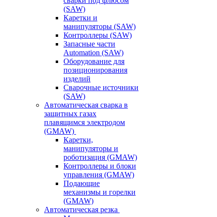
сварки под флюсом
(SAW)
Каретки и
манипуляторы (SAW)
Контроллеры (SAW)
Запасные части
Automation (SAW)
Оборудование для
позиционирования
изделий
Сварочные источники
(SAW)
Автоматическая сварка в
защитных газах
плавящимся электродом
(GMAW)
Каретки,
манипуляторы и
роботизация (GMAW)
Контроллеры и блоки
управления (GMAW)
Подающие
механизмы и горелки
(GMAW)
Автоматическая резка