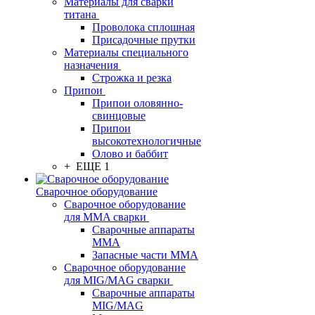
Материалы для сварки
титана
Проволока сплошная
Присадочные прутки
Материалы специального
назначения
Строжка и резка
Припои
Припои оловянно-
свинцовые
Припои
высокотехнологичные
Олово и баббит
+ ЕЩЕ 1
Сварочное оборудование
Сварочное оборудование
для MMA сварки
Сварочные аппараты
MMA
Запасные части MMA
Сварочное оборудование
для MIG/MAG сварки
Сварочные аппараты
MIG/MAG