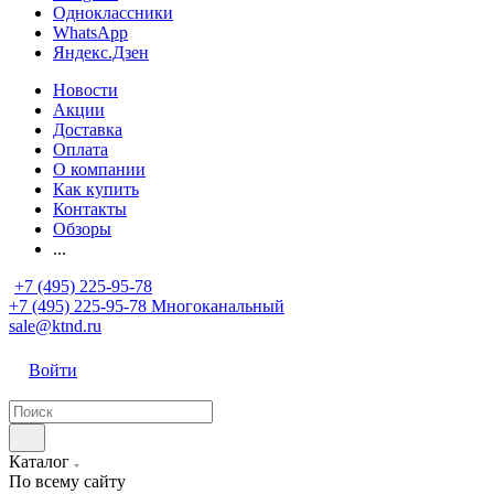
Одноклассники
WhatsApp
Яндекс.Дзен
Новости
Акции
Доставка
Оплата
О компании
Как купить
Контакты
Обзоры
...
+7 (495) 225-95-78
+7 (495) 225-95-78
Многоканальный
sale@ktnd.ru
Войти
Каталог
По всему сайту