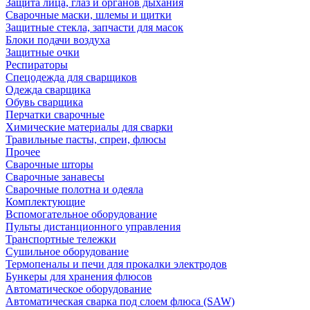
Защита лица, глаз и органов дыхания
Сварочные маски, шлемы и щитки
Защитные стекла, запчасти для масок
Блоки подачи воздуха
Защитные очки
Респираторы
Спецодежда для сварщиков
Одежда сварщика
Обувь сварщика
Перчатки сварочные
Химические материалы для сварки
Травильные пасты, спреи, флюсы
Прочее
Сварочные шторы
Сварочные занавесы
Сварочные полотна и одеяла
Комплектующие
Вспомогательное оборудование
Пульты дистанционного управления
Транспортные тележки
Сушильное оборудование
Термопеналы и печи для прокалки электродов
Бункеры для хранения флюсов
Автоматическое оборудование
Автоматическая сварка под слоем флюса (SAW)