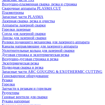
Воздушно-плазменная сварка, резка и строжка
Сварочные аппараты PLASMA CUT
Плазмотроны
Запасные части PLASMA
Лазерная сварка, резка и очистка
Аппараты лазерной сварки
Горелки лазерные
Сопла для лазерной сварки
Линзы для лазерной сварки
Ролики подающего механизма для лазерного аппарата
Каналы направляющие для лазерного аппарата
Уплотнительные кольца для лазерной сварки
Дуговая строжка и экзотермическая резка
Воздушно-дуговая строжка и резка
Экзотермическая резка
Подводная сварка и резка
Запасные части ARC GOUGING & EXOTHERMIC CUTTING
Газосварочное оборудование
Резаки
Горелки
Запчасти к резакам и горелкам
Редукторы
Газовые вентили для сварки
Рукава напорные