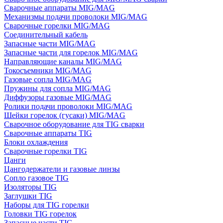
Сварочные аппараты MIG/MAG
Механизмы подачи проволоки MIG/MAG
Сварочные горелки MIG/MAG
Соединительный кабель
Запасные части MIG/MAG
Запасные части для горелок MIG/MAG
Направляющие каналы MIG/MAG
Токосъемники MIG/MAG
Газовые сопла MIG/MAG
Пружины для сопла MIG/MAG
Диффузоры газовые MIG/MAG
Ролики подачи проволоки MIG/MAG
Шейки горелок (гусаки) MIG/MAG
Сварочное оборудование для TIG сварки
Сварочные аппараты TIG
Блоки охлаждения
Сварочные горелки TIG
Цанги
Цангодержатели и газовые линзы
Сопло газовое TIG
Изоляторы TIG
Заглушки TIG
Наборы для TIG горелки
Головки TIG горелок
Запасные части TIG