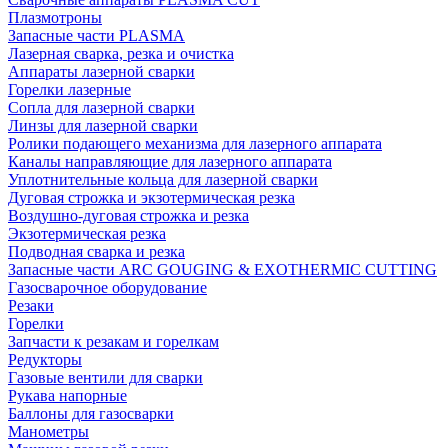
Плазмотроны
Запасные части PLASMA
Лазерная сварка, резка и очистка
Аппараты лазерной сварки
Горелки лазерные
Сопла для лазерной сварки
Линзы для лазерной сварки
Ролики подающего механизма для лазерного аппарата
Каналы направляющие для лазерного аппарата
Уплотнительные кольца для лазерной сварки
Дуговая строжка и экзотермическая резка
Воздушно-дуговая строжка и резка
Экзотермическая резка
Подводная сварка и резка
Запасные части ARC GOUGING & EXOTHERMIC CUTTING
Газосварочное оборудование
Резаки
Горелки
Запчасти к резакам и горелкам
Редукторы
Газовые вентили для сварки
Рукава напорные
Баллоны для газосварки
Манометры