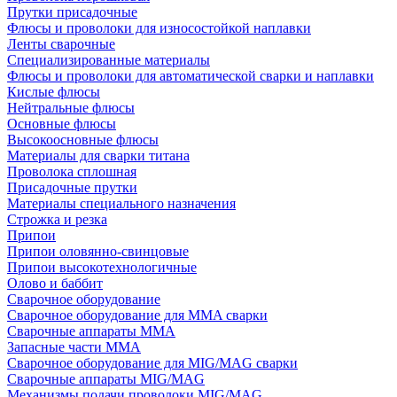
Прутки присадочные
Флюсы и проволоки для износостойкой наплавки
Ленты сварочные
Специализированные материалы
Флюсы и проволоки для автоматической сварки и наплавки
Кислые флюсы
Нейтральные флюсы
Основные флюсы
Высокоосновные флюсы
Материалы для сварки титана
Проволока сплошная
Присадочные прутки
Материалы специального назначения
Строжка и резка
Припои
Припои оловянно-свинцовые
Припои высокотехнологичные
Олово и баббит
Сварочное оборудование
Сварочное оборудование для MMA сварки
Сварочные аппараты MMA
Запасные части MMA
Сварочное оборудование для MIG/MAG сварки
Сварочные аппараты MIG/MAG
Механизмы подачи проволоки MIG/MAG