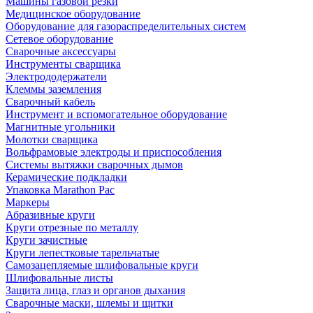
Машины газовой резки
Медицинское оборудование
Оборудование для газораспределительных систем
Сетевое оборудование
Сварочные аксессуары
Инструменты сварщика
Электрододержатели
Клеммы заземления
Сварочный кабель
Инструмент и вспомогательное оборудование
Магнитные угольники
Молотки сварщика
Вольфрамовые электроды и приспособления
Системы вытяжки сварочных дымов
Керамические подкладки
Упаковка Marathon Pac
Маркеры
Абразивные круги
Круги отрезные по металлу
Круги зачистные
Круги лепестковые тарельчатые
Самозацепляемые шлифовальные круги
Шлифовальные листы
Защита лица, глаз и органов дыхания
Сварочные маски, шлемы и щитки