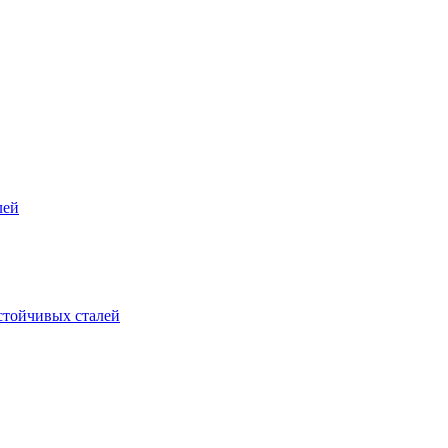
лей
стойчивых сталей