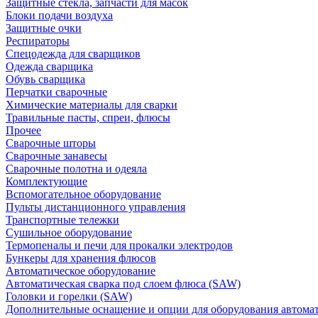
Защитные стекла, запчасти для масок
Блоки подачи воздуха
Защитные очки
Респираторы
Спецодежда для сварщиков
Одежда сварщика
Обувь сварщика
Перчатки сварочные
Химические материалы для сварки
Травильные пасты, спреи, флюсы
Прочее
Сварочные шторы
Сварочные занавесы
Сварочные полотна и одеяла
Комплектующие
Вспомогательное оборудование
Пульты дистанционного управления
Транспортные тележки
Сушильное оборудование
Термопеналы и печи для прокалки электродов
Бункеры для хранения флюсов
Автоматическое оборудование
Автоматическая сварка под слоем флюса (SAW)
Головки и горелки (SAW)
Дополнительные оснащение и опции для оборудования автома