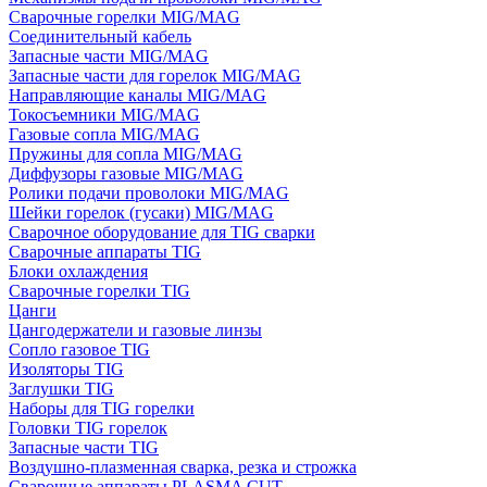
Сварочные горелки MIG/MAG
Соединительный кабель
Запасные части MIG/MAG
Запасные части для горелок MIG/MAG
Направляющие каналы MIG/MAG
Токосъемники MIG/MAG
Газовые сопла MIG/MAG
Пружины для сопла MIG/MAG
Диффузоры газовые MIG/MAG
Ролики подачи проволоки MIG/MAG
Шейки горелок (гусаки) MIG/MAG
Сварочное оборудование для TIG сварки
Сварочные аппараты TIG
Блоки охлаждения
Сварочные горелки TIG
Цанги
Цангодержатели и газовые линзы
Сопло газовое TIG
Изоляторы TIG
Заглушки TIG
Наборы для TIG горелки
Головки TIG горелок
Запасные части TIG
Воздушно-плазменная сварка, резка и строжка
Сварочные аппараты PLASMA CUT