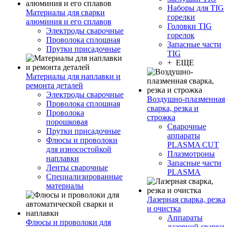
Наборы для TIG
Материалы для сварки
горелки
алюминия и его сплавов
Головки TIG
Электроды сварочные
горелок
Проволока сплошная
Запасные части
Прутки присадочные
TIG
+ ЕЩЕ
Материалы для наплавки и
ремонта деталей
Электроды сварочные
Воздушно-плазменная
Проволока сплошная
сварка, резка и
Проволока
строжка
порошковая
Сварочные
Прутки присадочные
аппараты
Флюсы и проволоки
PLASMA CUT
для износостойкой
Плазмотроны
наплавки
Запасные части
Ленты сварочные
PLASMA
Специализированные
материалы
Лазерная сварка, резка
и очистка
Аппараты
Флюсы и проволоки для
лазерной сварки