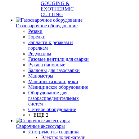
GOUGING &
EXOTHERMIC
CUTTING
Газосварочное оборудование
Резаки
Горелки
Запчасти к резакам и
горелкам
Редукторы
Газовые вентили для сварки
Рукава напорные
Баллоны для газосварки
Манометры
Машины газовой резки
Медицинское оборудование
Оборудование для
газораспределительных
систем
Сетевое оборудование
+ ЕЩЕ 2
Сварочные аксессуары
Инструменты сварщика
Электрододержатели