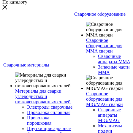
По каталогу
Сварочное оборудование
Сварочное
оборудование для
MMA сварки
Сварочные
аппараты MMA
Сварочные материалы
Запасные части
MMA
Материалы для сварки
Сварочное
углеродистых и
оборудование для
низколегированных сталей
MIG/MAG сварки
Электроды сварочные
Сварочные
Проволока сплошная
аппараты
Проволока
MIG/MAG
порошковая
Механизмы
Прутки присадочные
подачи