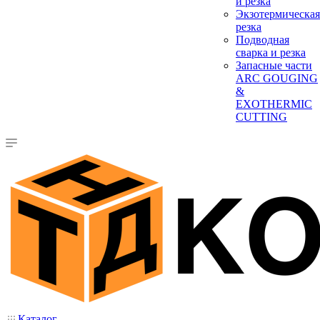
и резка
Экзотермическая
резка
Подводная
сварка и резка
Запасные части
ARC GOUGING
&
EXOTHERMIC
CUTTING
Каталог