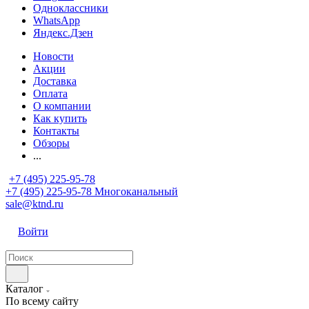
Одноклассники
WhatsApp
Яндекс.Дзен
Новости
Акции
Доставка
Оплата
О компании
Как купить
Контакты
Обзоры
...
+7 (495) 225-95-78
+7 (495) 225-95-78
Многоканальный
sale@ktnd.ru
Войти
Каталог
По всему сайту