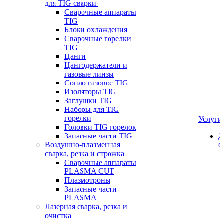
для TIG сварки
Сварочные аппараты
TIG
Блоки охлаждения
Сварочные горелки
TIG
Цанги
Цангодержатели и
газовые линзы
Сопло газовое TIG
Изоляторы TIG
Заглушки TIG
Наборы для TIG
горелки
Услуг
Головки TIG горелок
Запасные части TIG
Воздушно-плазменная
сварка, резка и строжка
Сварочные аппараты
PLASMA CUT
Плазмотроны
Запасные части
PLASMA
Лазерная сварка, резка и
очистка