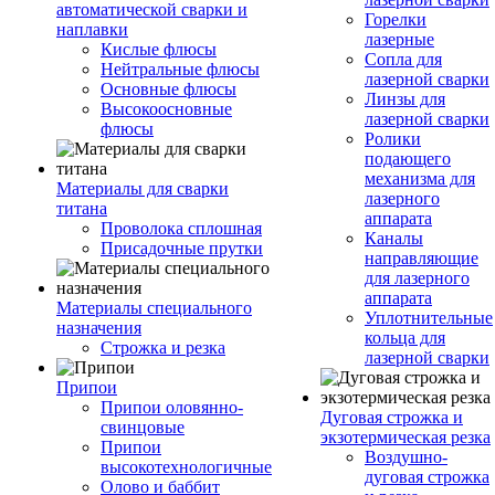
автоматической сварки и
Горелки
наплавки
лазерные
Кислые флюсы
Сопла для
Нейтральные флюсы
лазерной сварки
Основные флюсы
Линзы для
Высокоосновные
лазерной сварки
флюсы
Ролики
подающего
механизма для
Материалы для сварки
лазерного
титана
аппарата
Проволока сплошная
Каналы
Присадочные прутки
направляющие
для лазерного
аппарата
Материалы специального
Уплотнительные
назначения
кольца для
Строжка и резка
лазерной сварки
Припои
Припои оловянно-
Дуговая строжка и
свинцовые
экзотермическая резка
Припои
Воздушно-
высокотехнологичные
дуговая строжка
Олово и баббит