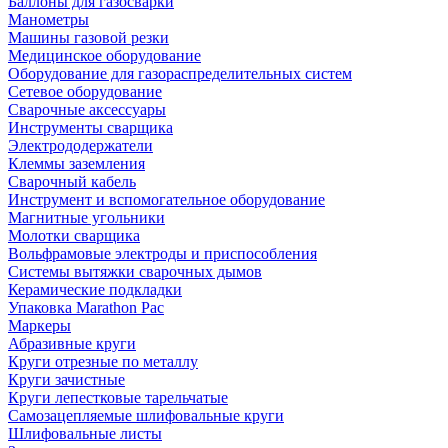
Баллоны для газосварки
Манометры
Машины газовой резки
Медицинское оборудование
Оборудование для газораспределительных систем
Сетевое оборудование
Сварочные аксессуары
Инструменты сварщика
Электрододержатели
Клеммы заземления
Сварочный кабель
Инструмент и вспомогательное оборудование
Магнитные угольники
Молотки сварщика
Вольфрамовые электроды и приспособления
Системы вытяжки сварочных дымов
Керамические подкладки
Упаковка Marathon Pac
Маркеры
Абразивные круги
Круги отрезные по металлу
Круги зачистные
Круги лепестковые тарельчатые
Самозацепляемые шлифовальные круги
Шлифовальные листы