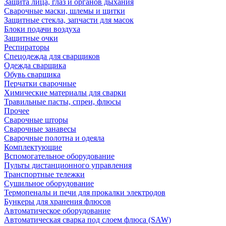
Защита лица, глаз и органов дыхания
Сварочные маски, шлемы и щитки
Защитные стекла, запчасти для масок
Блоки подачи воздуха
Защитные очки
Респираторы
Спецодежда для сварщиков
Одежда сварщика
Обувь сварщика
Перчатки сварочные
Химические материалы для сварки
Травильные пасты, спреи, флюсы
Прочее
Сварочные шторы
Сварочные занавесы
Сварочные полотна и одеяла
Комплектующие
Вспомогательное оборудование
Пульты дистанционного управления
Транспортные тележки
Сушильное оборудование
Термопеналы и печи для прокалки электродов
Бункеры для хранения флюсов
Автоматическое оборудование
Автоматическая сварка под слоем флюса (SAW)