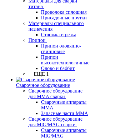
Материалы для сварки
титана
Проволока сплошная
Присадочные прутки
Материалы специального
назначения
Строжка и резка
Припои
Припои оловянно-
свинцовые
Припои
высокотехнологичные
Олово и баббит
+ ЕЩЕ 1
Сварочное оборудование
Сварочное оборудование
для MMA сварки
Сварочные аппараты
MMA
Запасные части MMA
Сварочное оборудование
для MIG/MAG сварки
Сварочные аппараты
MIG/MAG