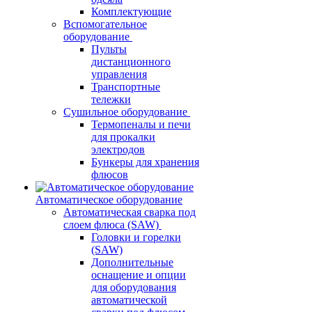
Комплектующие
Вспомогательное
оборудование
Пульты
дистанционного
управления
Транспортные
тележки
Сушильное оборудование
Термопеналы и печи
для прокалки
электродов
Бункеры для хранения
флюсов
Автоматическое оборудование
Автоматическая сварка под
слоем флюса (SAW)
Головки и горелки
(SAW)
Дополнительные
оснащение и опции
для оборудования
автоматической