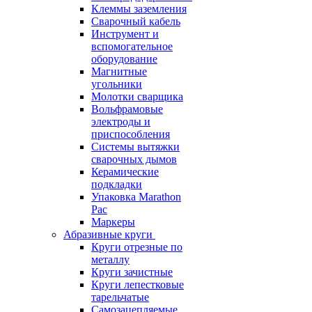
Клеммы заземления
Сварочный кабель
Инструмент и
вспомогательное
оборудование
Магнитные
угольники
Молотки сварщика
Вольфрамовые
электроды и
приспособления
Системы вытяжки
сварочных дымов
Керамические
подкладки
Упаковка Marathon
Pac
Маркеры
Абразивные круги
Круги отрезные по
металлу
Круги зачистные
Круги лепестковые
тарельчатые
Самозацепляемые