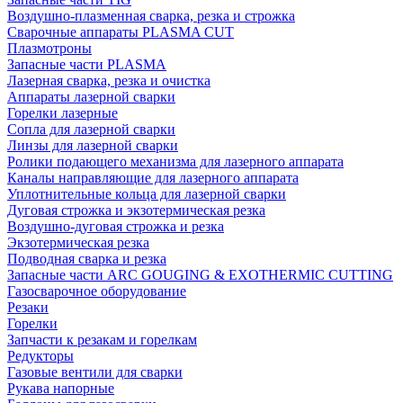
Воздушно-плазменная сварка, резка и строжка
Сварочные аппараты PLASMA CUT
Плазмотроны
Запасные части PLASMA
Лазерная сварка, резка и очистка
Аппараты лазерной сварки
Горелки лазерные
Сопла для лазерной сварки
Линзы для лазерной сварки
Ролики подающего механизма для лазерного аппарата
Каналы направляющие для лазерного аппарата
Уплотнительные кольца для лазерной сварки
Дуговая строжка и экзотермическая резка
Воздушно-дуговая строжка и резка
Экзотермическая резка
Подводная сварка и резка
Запасные части ARC GOUGING & EXOTHERMIC CUTTING
Газосварочное оборудование
Резаки
Горелки
Запчасти к резакам и горелкам
Редукторы
Газовые вентили для сварки
Рукава напорные