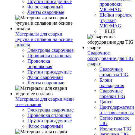
Прутки присадочные
проволоки
Флюс сварочный
MIG/MAG
Ленты сварочные
Шейки горелок
(гусаки)
MIG/MAG
+ ЕЩЕ
Материалы для сварки
чугуна и сплавов на основе
никеля
Электроды сварочные
Сварочное
Проволока сплошная
оборудование для TIG
Проволока
сварки
порошковая
Сварочные
Прутки присадочные
аппараты TIG
Флюс сварочный
Блоки
Ленты сварочные
охлаждения
Сварочные
горелки TIG
Материалы для сварки меди
Цанги
и ее сплавов
Цангодержатели
Электроды сварочные
и газовые линзы
Проволока сплошная
Сопло газовое
Прутки присадочные
TIG
Флюс сварочный
Изоляторы TIG
Заглушки TIG