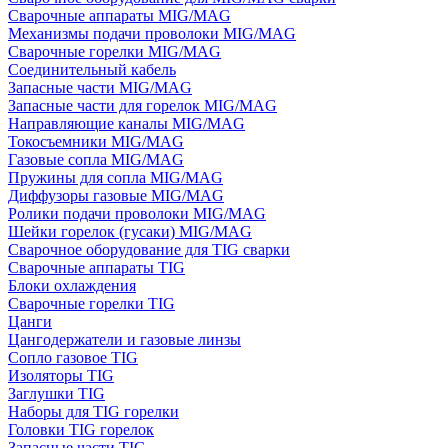
Сварочные аппараты MIG/MAG
Механизмы подачи проволоки MIG/MAG
Сварочные горелки MIG/MAG
Соединительный кабель
Запасные части MIG/MAG
Запасные части для горелок MIG/MAG
Направляющие каналы MIG/MAG
Токосъемники MIG/MAG
Газовые сопла MIG/MAG
Пружины для сопла MIG/MAG
Диффузоры газовые MIG/MAG
Ролики подачи проволоки MIG/MAG
Шейки горелок (гусаки) MIG/MAG
Сварочное оборудование для TIG сварки
Сварочные аппараты TIG
Блоки охлаждения
Сварочные горелки TIG
Цанги
Цангодержатели и газовые линзы
Сопло газовое TIG
Изоляторы TIG
Заглушки TIG
Наборы для TIG горелки
Головки TIG горелок
Запасные части TIG