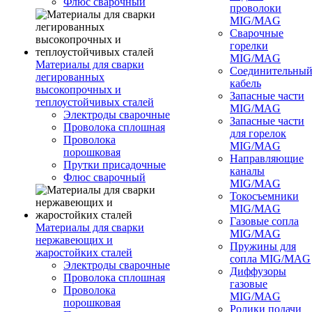
Флюс сварочный
проволоки
MIG/MAG
Сварочные
горелки
MIG/MAG
Материалы для сварки
Соединительны
легированных
кабель
высокопрочных и
Запасные части
теплоустойчивых сталей
MIG/MAG
Электроды сварочные
Запасные части
Проволока сплошная
для горелок
Проволока
MIG/MAG
порошковая
Направляющие
Прутки присадочные
каналы
Флюс сварочный
MIG/MAG
Токосъемники
MIG/MAG
Газовые сопла
Материалы для сварки
MIG/MAG
нержавеющих и
Пружины для
жаростойких сталей
сопла MIG/MAG
Электроды сварочные
Диффузоры
Проволока сплошная
газовые
Проволока
MIG/MAG
порошковая
Ролики подачи