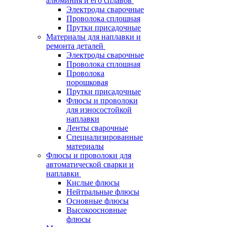
алюминия и его сплавов
Электроды сварочные
Проволока сплошная
Прутки присадочные
Материалы для наплавки и
ремонта деталей
Электроды сварочные
Проволока сплошная
Проволока
порошковая
Прутки присадочные
Флюсы и проволоки
для износостойкой
наплавки
Ленты сварочные
Специализированные
материалы
Флюсы и проволоки для
автоматической сварки и
наплавки
Кислые флюсы
Нейтральные флюсы
Основные флюсы
Высокоосновные
флюсы