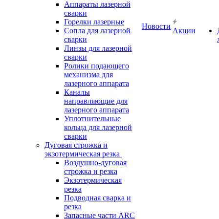
Аппараты лазерной
сварки
Горелки лазерные
Новости
Сопла для лазерной
Акции
сварки
Линзы для лазерной
сварки
Ролики подающего
механизма для
лазерного аппарата
Каналы
направляющие для
лазерного аппарата
Уплотнительные
кольца для лазерной
сварки
Дуговая строжка и
экзотермическая резка
Воздушно-дуговая
строжка и резка
Экзотермическая
резка
Подводная сварка и
резка
Запасные части ARC