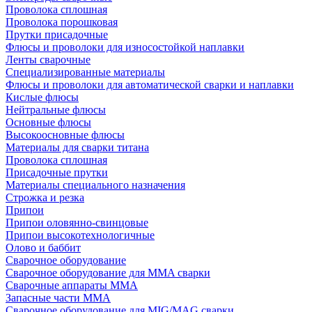
Проволока сплошная
Проволока порошковая
Прутки присадочные
Флюсы и проволоки для износостойкой наплавки
Ленты сварочные
Специализированные материалы
Флюсы и проволоки для автоматической сварки и наплавки
Кислые флюсы
Нейтральные флюсы
Основные флюсы
Высокоосновные флюсы
Материалы для сварки титана
Проволока сплошная
Присадочные прутки
Материалы специального назначения
Строжка и резка
Припои
Припои оловянно-свинцовые
Припои высокотехнологичные
Олово и баббит
Сварочное оборудование
Сварочное оборудование для MMA сварки
Сварочные аппараты MMA
Запасные части MMA
Сварочное оборудование для MIG/MAG сварки