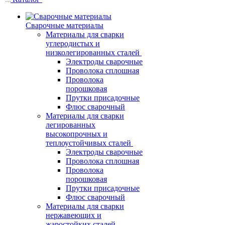
Сварочные материалы
Материалы для сварки
углеродистых и
низколегированных сталей
Электроды сварочные
Проволока сплошная
Проволока
порошковая
Прутки присадочные
Флюс сварочный
Материалы для сварки
легированных
высокопрочных и
теплоустойчивых сталей
Электроды сварочные
Проволока сплошная
Проволока
порошковая
Прутки присадочные
Флюс сварочный
Материалы для сварки
нержавеющих и
жаростойких сталей