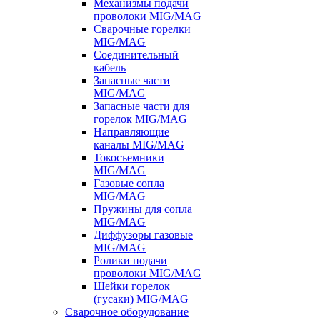
Механизмы подачи
проволоки MIG/MAG
Сварочные горелки
MIG/MAG
Соединительный
кабель
Запасные части
MIG/MAG
Запасные части для
горелок MIG/MAG
Направляющие
каналы MIG/MAG
Токосъемники
MIG/MAG
Газовые сопла
MIG/MAG
Пружины для сопла
MIG/MAG
Диффузоры газовые
MIG/MAG
Ролики подачи
проволоки MIG/MAG
Шейки горелок
(гусаки) MIG/MAG
Сварочное оборудование