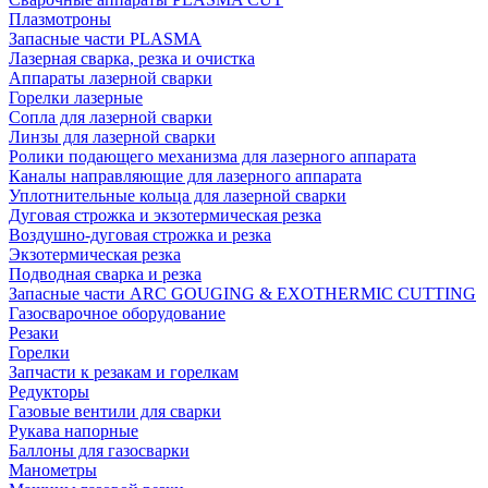
Плазмотроны
Запасные части PLASMA
Лазерная сварка, резка и очистка
Аппараты лазерной сварки
Горелки лазерные
Сопла для лазерной сварки
Линзы для лазерной сварки
Ролики подающего механизма для лазерного аппарата
Каналы направляющие для лазерного аппарата
Уплотнительные кольца для лазерной сварки
Дуговая строжка и экзотермическая резка
Воздушно-дуговая строжка и резка
Экзотермическая резка
Подводная сварка и резка
Запасные части ARC GOUGING & EXOTHERMIC CUTTING
Газосварочное оборудование
Резаки
Горелки
Запчасти к резакам и горелкам
Редукторы
Газовые вентили для сварки
Рукава напорные
Баллоны для газосварки
Манометры