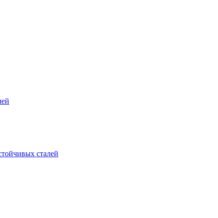
лей
стойчивых сталей