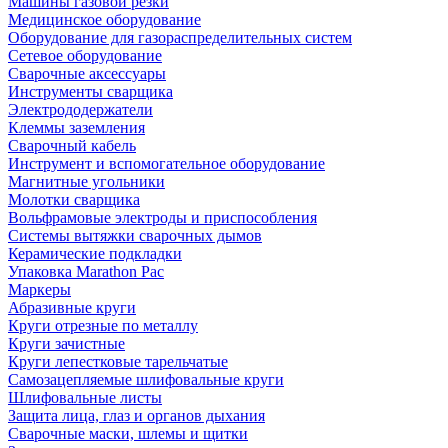
Машины газовой резки
Медицинское оборудование
Оборудование для газораспределительных систем
Сетевое оборудование
Сварочные аксессуары
Инструменты сварщика
Электрододержатели
Клеммы заземления
Сварочный кабель
Инструмент и вспомогательное оборудование
Магнитные угольники
Молотки сварщика
Вольфрамовые электроды и приспособления
Системы вытяжки сварочных дымов
Керамические подкладки
Упаковка Marathon Pac
Маркеры
Абразивные круги
Круги отрезные по металлу
Круги зачистные
Круги лепестковые тарельчатые
Самозацепляемые шлифовальные круги
Шлифовальные листы
Защита лица, глаз и органов дыхания
Сварочные маски, шлемы и щитки