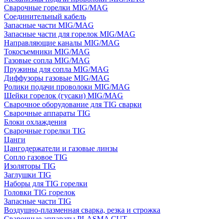
Сварочные горелки MIG/MAG
Соединительный кабель
Запасные части MIG/MAG
Запасные части для горелок MIG/MAG
Направляющие каналы MIG/MAG
Токосъемники MIG/MAG
Газовые сопла MIG/MAG
Пружины для сопла MIG/MAG
Диффузоры газовые MIG/MAG
Ролики подачи проволоки MIG/MAG
Шейки горелок (гусаки) MIG/MAG
Сварочное оборудование для TIG сварки
Сварочные аппараты TIG
Блоки охлаждения
Сварочные горелки TIG
Цанги
Цангодержатели и газовые линзы
Сопло газовое TIG
Изоляторы TIG
Заглушки TIG
Наборы для TIG горелки
Головки TIG горелок
Запасные части TIG
Воздушно-плазменная сварка, резка и строжка
Сварочные аппараты PLASMA CUT