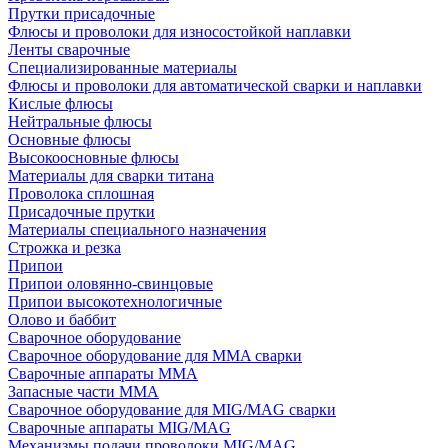
Прутки присадочные
Флюсы и проволоки для износостойкой наплавки
Ленты сварочные
Специализированные материалы
Флюсы и проволоки для автоматической сварки и наплавки
Кислые флюсы
Нейтральные флюсы
Основные флюсы
Высокоосновные флюсы
Материалы для сварки титана
Проволока сплошная
Присадочные прутки
Материалы специального назначения
Строжка и резка
Припои
Припои оловянно-свинцовые
Припои высокотехнологичные
Олово и баббит
Сварочное оборудование
Сварочное оборудование для MMA сварки
Сварочные аппараты MMA
Запасные части MMA
Сварочное оборудование для MIG/MAG сварки
Сварочные аппараты MIG/MAG
Механизмы подачи проволоки MIG/MAG