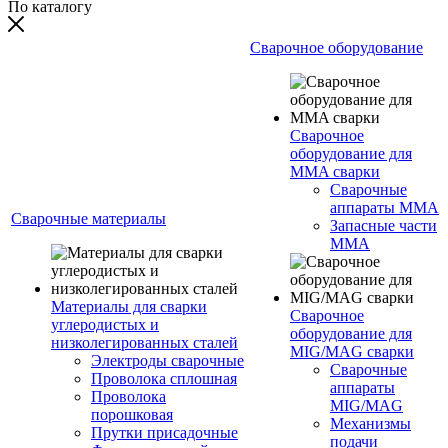
По каталогу
Сварочное оборудование
Сварочное
оборудование для
MMA сварки
Сварочные
аппараты MMA
Сварочные материалы
Запасные части
MMA
Материалы для сварки
Сварочное
углеродистых и
оборудование для
низколегированных сталей
MIG/MAG сварки
Электроды сварочные
Сварочные
Проволока сплошная
аппараты
Проволока
MIG/MAG
порошковая
Механизмы
Прутки присадочные
подачи