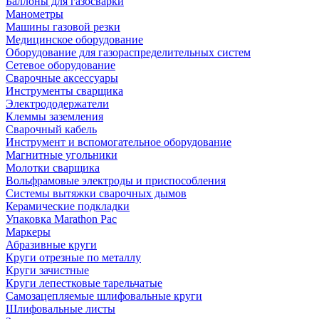
Баллоны для газосварки
Манометры
Машины газовой резки
Медицинское оборудование
Оборудование для газораспределительных систем
Сетевое оборудование
Сварочные аксессуары
Инструменты сварщика
Электрододержатели
Клеммы заземления
Сварочный кабель
Инструмент и вспомогательное оборудование
Магнитные угольники
Молотки сварщика
Вольфрамовые электроды и приспособления
Системы вытяжки сварочных дымов
Керамические подкладки
Упаковка Marathon Pac
Маркеры
Абразивные круги
Круги отрезные по металлу
Круги зачистные
Круги лепестковые тарельчатые
Самозацепляемые шлифовальные круги
Шлифовальные листы