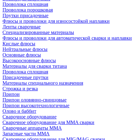
Проволока сплошная
Проволока порошковая
Прутки присадочные
Флюсы и проволоки для износостойкой наплавки
Ленты сварочные
Специализированные материалы
Флюсы и проволоки для автоматической сварки и наплавки
Кислые флюсы
Нейтральные флюсы
Основные флюсы
Высокоосновные флюсы
Материалы для сварки титана
Проволока сплошная
Присадочные прутки
Материалы специального назначения
Строжка и резка
Припои
Припои оловянно-свинцовые
Припои высокотехнологичные
Олово и баббит
Сварочное оборудование
Сварочное оборудование для MMA сварки
Сварочные аппараты MMA
Запасные части MMA
Сварочное оборудование для MIG/MAG сварки