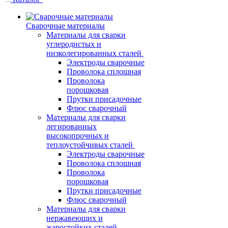
Сварочные материалы
Материалы для сварки
углеродистых и
низколегированных сталей
Электроды сварочные
Проволока сплошная
Проволока
порошковая
Прутки присадочные
Флюс сварочный
Материалы для сварки
легированных
высокопрочных и
теплоустойчивых сталей
Электроды сварочные
Проволока сплошная
Проволока
порошковая
Прутки присадочные
Флюс сварочный
Материалы для сварки
нержавеющих и
жаростойких сталей