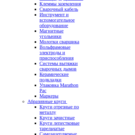
Клеммы заземления
Сварочный кабель
Инструмент и
вспомогательное
оборудование
Магнитные
угольники
Молотки сварщика
Вольфрамовые
электроды и
приспособления
Системы вытяжки
сварочных дымов
Керамические
подкладки
Упаковка Marathon
Pac
Маркеры
Абразивные круги
Круги отрезные по
металлу
Круги зачистные
Круги лепестковые
тарельчатые
Самозацепляемые