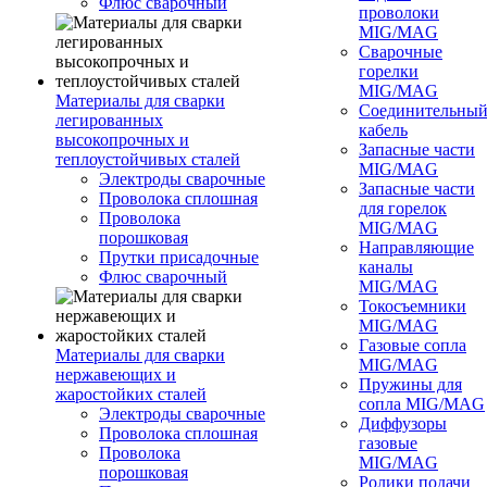
Флюс сварочный
проволоки
MIG/MAG
Сварочные
горелки
MIG/MAG
Материалы для сварки
Соединительны
легированных
кабель
высокопрочных и
Запасные части
теплоустойчивых сталей
MIG/MAG
Электроды сварочные
Запасные части
Проволока сплошная
для горелок
Проволока
MIG/MAG
порошковая
Направляющие
Прутки присадочные
каналы
Флюс сварочный
MIG/MAG
Токосъемники
MIG/MAG
Газовые сопла
Материалы для сварки
MIG/MAG
нержавеющих и
Пружины для
жаростойких сталей
сопла MIG/MAG
Электроды сварочные
Диффузоры
Проволока сплошная
газовые
Проволока
MIG/MAG
порошковая
Ролики подачи