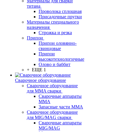
Материалы для сварки
титана
Проволока сплошная
Присадочные прутки
Материалы специального
назначения
Строжка и резка
Припои
Припои оловянно-
свинцовые
Припои
высокотехнологичные
Олово и баббит
+ ЕЩЕ 1
Сварочное оборудование
Сварочное оборудование
для MMA сварки
Сварочные аппараты
MMA
Запасные части MMA
Сварочное оборудование
для MIG/MAG сварки
Сварочные аппараты
MIG/MAG