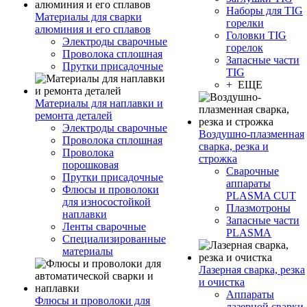
Наборы для TIG
Материалы для сварки
горелки
алюминия и его сплавов
Головки TIG
Электроды сварочные
горелок
Проволока сплошная
Запасные части
Прутки присадочные
TIG
+ ЕЩЕ
Материалы для наплавки и
ремонта деталей
Электроды сварочные
Воздушно-плазменная
Проволока сплошная
сварка, резка и
Проволока
строжка
порошковая
Сварочные
Прутки присадочные
аппараты
Флюсы и проволоки
PLASMA CUT
для износостойкой
Плазмотроны
наплавки
Запасные части
Ленты сварочные
PLASMA
Специализированные
материалы
Лазерная сварка, резка
и очистка
Аппараты
Флюсы и проволоки для
лазерной сварки