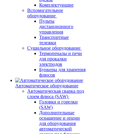
Комплектующие
Вспомогательное
оборудование
Пульты
дистанционного
управления
Транспортные
тележки
Сушильное оборудование
Термопеналы и печи
для прокалки
электродов
Бункеры для хранения
флюсов
Автоматическое оборудование
Автоматическая сварка под
слоем флюса (SAW)
Головки и горелки
(SAW)
Дополнительные
оснащение и опции
для оборудования
автоматической