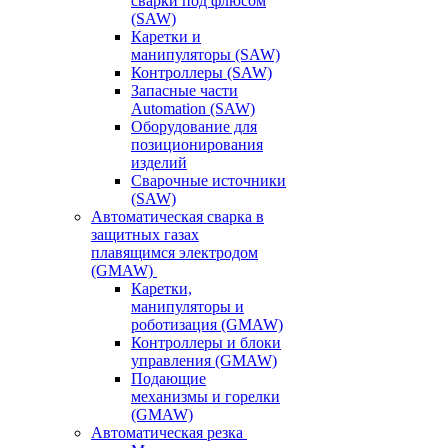
сварки под флюсом
(SAW)
Каретки и
манипуляторы (SAW)
Контроллеры (SAW)
Запасные части
Automation (SAW)
Оборудование для
позиционирования
изделий
Сварочные источники
(SAW)
Автоматическая сварка в
защитных газах
плавящимся электродом
(GMAW)
Каретки,
манипуляторы и
роботизация (GMAW)
Контроллеры и блоки
управления (GMAW)
Подающие
механизмы и горелки
(GMAW)
Автоматическая резка