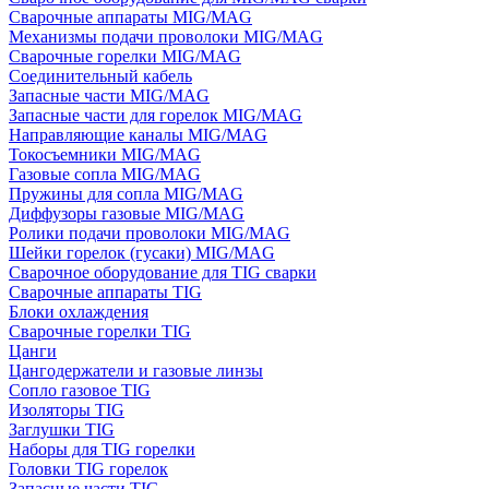
Сварочные аппараты MIG/MAG
Механизмы подачи проволоки MIG/MAG
Сварочные горелки MIG/MAG
Соединительный кабель
Запасные части MIG/MAG
Запасные части для горелок MIG/MAG
Направляющие каналы MIG/MAG
Токосъемники MIG/MAG
Газовые сопла MIG/MAG
Пружины для сопла MIG/MAG
Диффузоры газовые MIG/MAG
Ролики подачи проволоки MIG/MAG
Шейки горелок (гусаки) MIG/MAG
Сварочное оборудование для TIG сварки
Сварочные аппараты TIG
Блоки охлаждения
Сварочные горелки TIG
Цанги
Цангодержатели и газовые линзы
Сопло газовое TIG
Изоляторы TIG
Заглушки TIG
Наборы для TIG горелки
Головки TIG горелок
Запасные части TIG