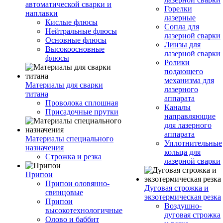
автоматической сварки и
Горелки
наплавки
лазерные
Кислые флюсы
Сопла для
Нейтральные флюсы
лазерной сварки
Основные флюсы
Линзы для
Высокоосновные
лазерной сварки
флюсы
Ролики
подающего
механизма для
Материалы для сварки
лазерного
титана
аппарата
Проволока сплошная
Каналы
Присадочные прутки
направляющие
для лазерного
аппарата
Материалы специального
Уплотнительные
назначения
кольца для
Строжка и резка
лазерной сварки
Припои
Припои оловянно-
Дуговая строжка и
свинцовые
экзотермическая резка
Припои
Воздушно-
высокотехнологичные
дуговая строжка
Олово и баббит