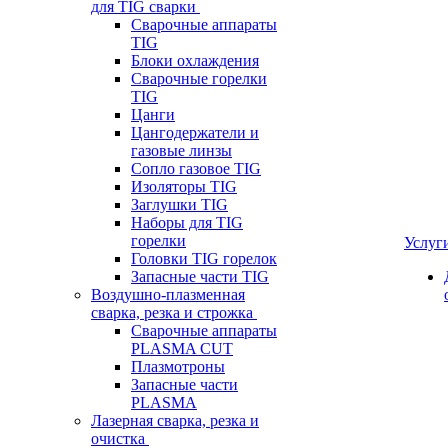
для TIG сварки
Сварочные аппараты
TIG
Блоки охлаждения
Сварочные горелки
TIG
Цанги
Цангодержатели и
газовые линзы
Сопло газовое TIG
Изоляторы TIG
Заглушки TIG
Наборы для TIG
горелки
Услуг
Головки TIG горелок
Запасные части TIG
Воздушно-плазменная
сварка, резка и строжка
Сварочные аппараты
PLASMA CUT
Плазмотроны
Запасные части
PLASMA
Лазерная сварка, резка и
очистка