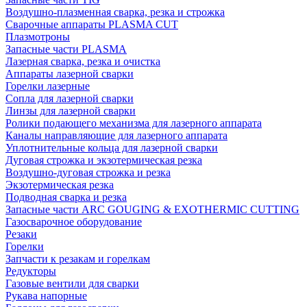
Воздушно-плазменная сварка, резка и строжка
Сварочные аппараты PLASMA CUT
Плазмотроны
Запасные части PLASMA
Лазерная сварка, резка и очистка
Аппараты лазерной сварки
Горелки лазерные
Сопла для лазерной сварки
Линзы для лазерной сварки
Ролики подающего механизма для лазерного аппарата
Каналы направляющие для лазерного аппарата
Уплотнительные кольца для лазерной сварки
Дуговая строжка и экзотермическая резка
Воздушно-дуговая строжка и резка
Экзотермическая резка
Подводная сварка и резка
Запасные части ARC GOUGING & EXOTHERMIC CUTTING
Газосварочное оборудование
Резаки
Горелки
Запчасти к резакам и горелкам
Редукторы
Газовые вентили для сварки
Рукава напорные