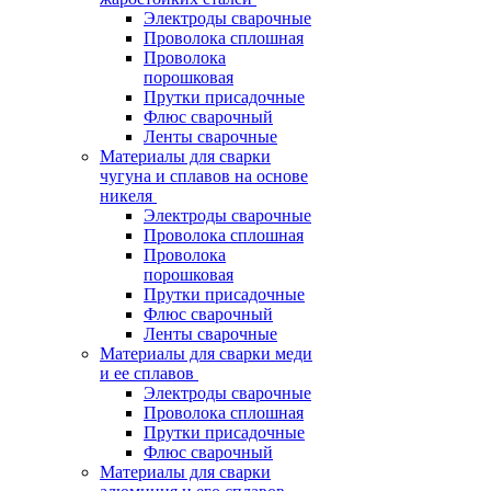
Электроды сварочные
Проволока сплошная
Проволока
порошковая
Прутки присадочные
Флюс сварочный
Ленты сварочные
Материалы для сварки
чугуна и сплавов на основе
никеля
Электроды сварочные
Проволока сплошная
Проволока
порошковая
Прутки присадочные
Флюс сварочный
Ленты сварочные
Материалы для сварки меди
и ее сплавов
Электроды сварочные
Проволока сплошная
Прутки присадочные
Флюс сварочный
Материалы для сварки