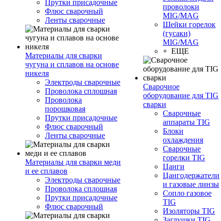
Прутки присадочные
проволоки
Флюс сварочный
MIG/MAG
Ленты сварочные
Шейки горелок
(гусаки)
MIG/MAG
+ ЕЩЕ
Материалы для сварки
чугуна и сплавов на основе
никеля
Электроды сварочные
Сварочное
Проволока сплошная
оборудование для TIG
Проволока
сварки
порошковая
Сварочные
Прутки присадочные
аппараты TIG
Флюс сварочный
Блоки
Ленты сварочные
охлаждения
Сварочные
горелки TIG
Материалы для сварки меди
Цанги
и ее сплавов
Цангодержатели
Электроды сварочные
и газовые линзы
Проволока сплошная
Сопло газовое
Прутки присадочные
TIG
Флюс сварочный
Изоляторы TIG
Заглушки TIG