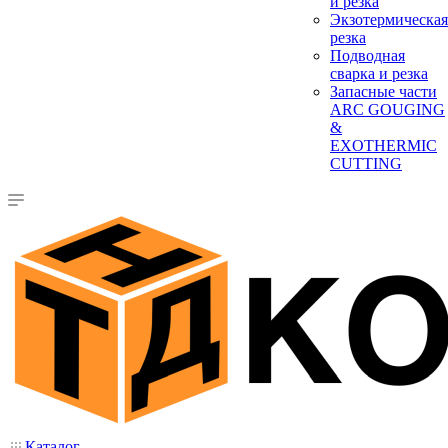
и резка
Экзотермическая
резка
Подводная
сварка и резка
Запасные части
ARC GOUGING
&
EXOTHERMIC
CUTTING
Каталог