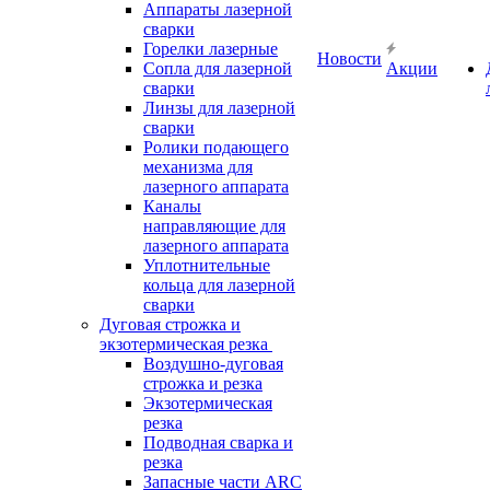
Аппараты лазерной
сварки
Горелки лазерные
Новости
Сопла для лазерной
Акции
сварки
Линзы для лазерной
сварки
Ролики подающего
механизма для
лазерного аппарата
Каналы
направляющие для
лазерного аппарата
Уплотнительные
кольца для лазерной
сварки
Дуговая строжка и
экзотермическая резка
Воздушно-дуговая
строжка и резка
Экзотермическая
резка
Подводная сварка и
резка
Запасные части ARC