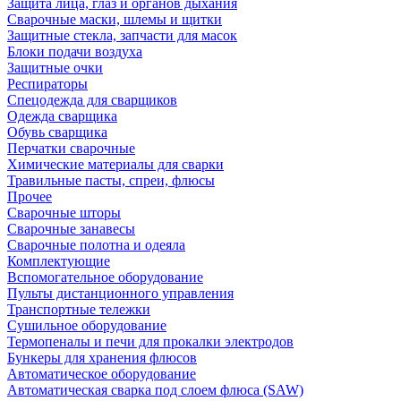
Защита лица, глаз и органов дыхания
Сварочные маски, шлемы и щитки
Защитные стекла, запчасти для масок
Блоки подачи воздуха
Защитные очки
Респираторы
Спецодежда для сварщиков
Одежда сварщика
Обувь сварщика
Перчатки сварочные
Химические материалы для сварки
Травильные пасты, спреи, флюсы
Прочее
Сварочные шторы
Сварочные занавесы
Сварочные полотна и одеяла
Комплектующие
Вспомогательное оборудование
Пульты дистанционного управления
Транспортные тележки
Сушильное оборудование
Термопеналы и печи для прокалки электродов
Бункеры для хранения флюсов
Автоматическое оборудование
Автоматическая сварка под слоем флюса (SAW)