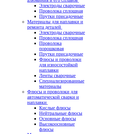
алюминия и его сплавов
Электроды сварочные
Проволока сплошная
Прутки присадочные
Материалы для наплавки и
ремонта деталей
Электроды сварочные
Проволока сплошная
Проволока
порошковая
Прутки присадочные
Флюсы и проволоки
для износостойкой
наплавки
Ленты сварочные
Специализированные
материалы
Флюсы и проволоки для
автоматической сварки и
наплавки
Кислые флюсы
Нейтральные флюсы
Основные флюсы
Высокоосновные
флюсы