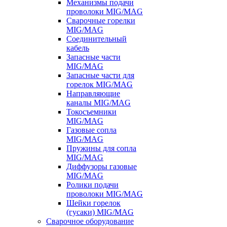
Механизмы подачи
проволоки MIG/MAG
Сварочные горелки
MIG/MAG
Соединительный
кабель
Запасные части
MIG/MAG
Запасные части для
горелок MIG/MAG
Направляющие
каналы MIG/MAG
Токосъемники
MIG/MAG
Газовые сопла
MIG/MAG
Пружины для сопла
MIG/MAG
Диффузоры газовые
MIG/MAG
Ролики подачи
проволоки MIG/MAG
Шейки горелок
(гусаки) MIG/MAG
Сварочное оборудование