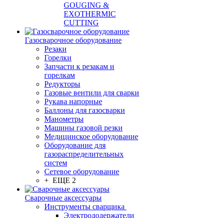
GOUGING &
EXOTHERMIC
CUTTING
Газосварочное оборудование
Резаки
Горелки
Запчасти к резакам и
горелкам
Редукторы
Газовые вентили для сварки
Рукава напорные
Баллоны для газосварки
Манометры
Машины газовой резки
Медицинское оборудование
Оборудование для
газораспределительных
систем
Сетевое оборудование
+ ЕЩЕ 2
Сварочные аксессуары
Инструменты сварщика
Электрододержатели