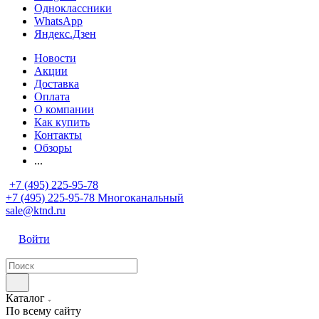
Одноклассники
WhatsApp
Яндекс.Дзен
Новости
Акции
Доставка
Оплата
О компании
Как купить
Контакты
Обзоры
...
+7 (495) 225-95-78
+7 (495) 225-95-78
Многоканальный
sale@ktnd.ru
Войти
Каталог
По всему сайту