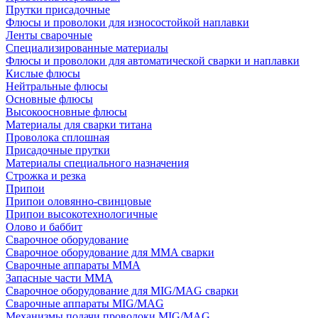
Прутки присадочные
Флюсы и проволоки для износостойкой наплавки
Ленты сварочные
Специализированные материалы
Флюсы и проволоки для автоматической сварки и наплавки
Кислые флюсы
Нейтральные флюсы
Основные флюсы
Высокоосновные флюсы
Материалы для сварки титана
Проволока сплошная
Присадочные прутки
Материалы специального назначения
Строжка и резка
Припои
Припои оловянно-свинцовые
Припои высокотехнологичные
Олово и баббит
Сварочное оборудование
Сварочное оборудование для MMA сварки
Сварочные аппараты MMA
Запасные части MMA
Сварочное оборудование для MIG/MAG сварки
Сварочные аппараты MIG/MAG
Механизмы подачи проволоки MIG/MAG