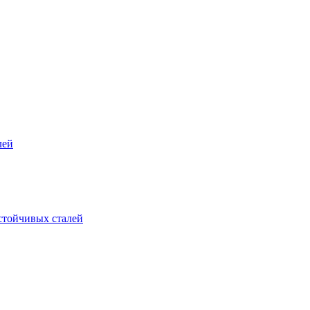
лей
стойчивых сталей