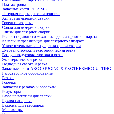
Плазмотроны
Запасные части PLASMA
Лазерная сварка, резка и очистка
Аппараты лазерной сварки
Горелки лазерные
Сопла для лазерной сварки
Линзы для лазерной сварки
Ролики подающего механизма для лазерного аппарата
Каналы направляющие для лазерного аппарата
Уплотнительные кольца для лазерной сварки
Дуговая строжка и экзотермическая резка
Воздушно-дуговая строжка и резка
Экзотермическая резка
Подводная сварка и резка
Запасные части ARC GOUGING & EXOTHERMIC CUTTING
Газосварочное оборудование
Резаки
Горелки
Запчасти к резакам и горелкам
Редукторы
Газовые вентили для сварки
Рукава напорные
Баллоны для газосварки
Манометры