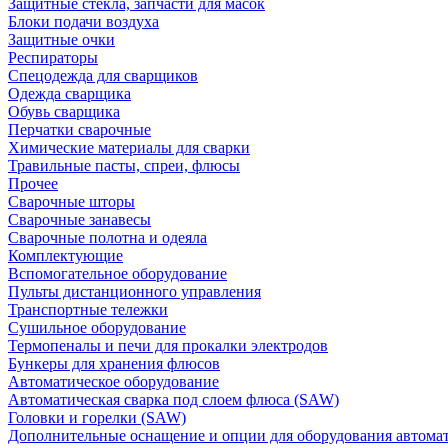
Защитные стекла, запчасти для масок
Блоки подачи воздуха
Защитные очки
Респираторы
Спецодежда для сварщиков
Одежда сварщика
Обувь сварщика
Перчатки сварочные
Химические материалы для сварки
Травильные пасты, спреи, флюсы
Прочее
Сварочные шторы
Сварочные занавесы
Сварочные полотна и одеяла
Комплектующие
Вспомогательное оборудование
Пульты дистанционного управления
Транспортные тележки
Сушильное оборудование
Термопеналы и печи для прокалки электродов
Бункеры для хранения флюсов
Автоматическое оборудование
Автоматическая сварка под слоем флюса (SAW)
Головки и горелки (SAW)
Дополнительные оснащение и опции для оборудования автома