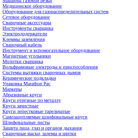
Машины газовой резки
Медицинское оборудование
Оборудование для газораспределительных систем
Сетевое оборудование
Сварочные аксессуары
Инструменты сварщика
Электрододержатели
Клеммы заземления
Сварочный кабель
Инструмент и вспомогательное оборудование
Магнитные угольники
Молотки сварщика
Вольфрамовые электроды и приспособления
Системы вытяжки сварочных дымов
Керамические подкладки
Упаковка Marathon Pac
Маркеры
Абразивные круги
Круги отрезные по металлу
Круги зачистные
Круги лепестковые тарельчатые
Самозацепляемые шлифовальные круги
Шлифовальные листы
Защита лица, глаз и органов дыхания
Сварочные маски, шлемы и щитки