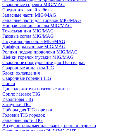
Сварочные горелки MIG/MAG
Соединительный кабель
Запасные части MIG/MAG
Запасные части для горелок MIG/MAG
Направляющие каналы MIG/MAG
Токосъемники MIG/MAG
Газовые сопла MIG/MAG
Пружины для сопла MIG/MAG
Диффузоры газовые MIG/MAG
Ролики подачи проволоки MIG/MAG
Шейки горелок (гусаки) MIG/MAG
Сварочное оборудование для TIG сварки
Сварочные аппараты TIG
Блоки охлаждения
Сварочные горелки TIG
Цанги
Цангодержатели и газовые линзы
Сопло газовое TIG
Изоляторы TIG
Заглушки TIG
Наборы для TIG горелки
Головки TIG горелок
Запасные части TIG
Воздушно-плазменная сварка, резка и строжка
Сварочные аппараты PLASMA CUT