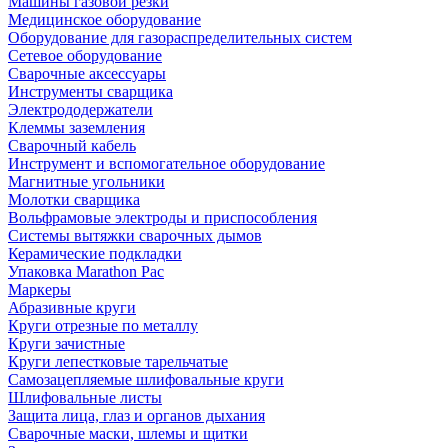
Машины газовой резки
Медицинское оборудование
Оборудование для газораспределительных систем
Сетевое оборудование
Сварочные аксессуары
Инструменты сварщика
Электрододержатели
Клеммы заземления
Сварочный кабель
Инструмент и вспомогательное оборудование
Магнитные угольники
Молотки сварщика
Вольфрамовые электроды и приспособления
Системы вытяжки сварочных дымов
Керамические подкладки
Упаковка Marathon Pac
Маркеры
Абразивные круги
Круги отрезные по металлу
Круги зачистные
Круги лепестковые тарельчатые
Самозацепляемые шлифовальные круги
Шлифовальные листы
Защита лица, глаз и органов дыхания
Сварочные маски, шлемы и щитки