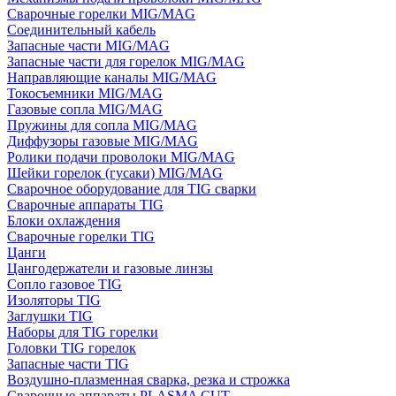
Сварочные горелки MIG/MAG
Соединительный кабель
Запасные части MIG/MAG
Запасные части для горелок MIG/MAG
Направляющие каналы MIG/MAG
Токосъемники MIG/MAG
Газовые сопла MIG/MAG
Пружины для сопла MIG/MAG
Диффузоры газовые MIG/MAG
Ролики подачи проволоки MIG/MAG
Шейки горелок (гусаки) MIG/MAG
Сварочное оборудование для TIG сварки
Сварочные аппараты TIG
Блоки охлаждения
Сварочные горелки TIG
Цанги
Цангодержатели и газовые линзы
Сопло газовое TIG
Изоляторы TIG
Заглушки TIG
Наборы для TIG горелки
Головки TIG горелок
Запасные части TIG
Воздушно-плазменная сварка, резка и строжка
Сварочные аппараты PLASMA CUT