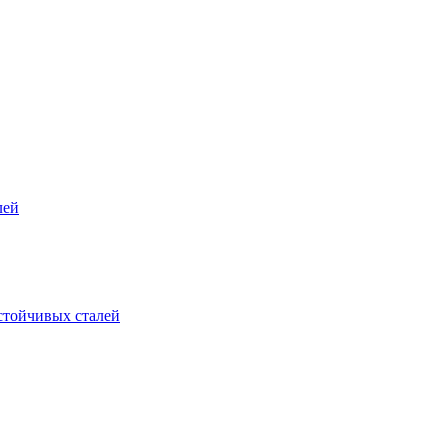
лей
стойчивых сталей