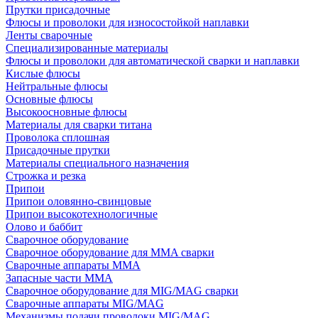
Прутки присадочные
Флюсы и проволоки для износостойкой наплавки
Ленты сварочные
Специализированные материалы
Флюсы и проволоки для автоматической сварки и наплавки
Кислые флюсы
Нейтральные флюсы
Основные флюсы
Высокоосновные флюсы
Материалы для сварки титана
Проволока сплошная
Присадочные прутки
Материалы специального назначения
Строжка и резка
Припои
Припои оловянно-свинцовые
Припои высокотехнологичные
Олово и баббит
Сварочное оборудование
Сварочное оборудование для MMA сварки
Сварочные аппараты MMA
Запасные части MMA
Сварочное оборудование для MIG/MAG сварки
Сварочные аппараты MIG/MAG
Механизмы подачи проволоки MIG/MAG