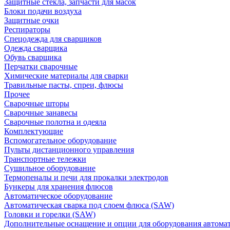
Защитные стекла, запчасти для масок
Блоки подачи воздуха
Защитные очки
Респираторы
Спецодежда для сварщиков
Одежда сварщика
Обувь сварщика
Перчатки сварочные
Химические материалы для сварки
Травильные пасты, спреи, флюсы
Прочее
Сварочные шторы
Сварочные занавесы
Сварочные полотна и одеяла
Комплектующие
Вспомогательное оборудование
Пульты дистанционного управления
Транспортные тележки
Сушильное оборудование
Термопеналы и печи для прокалки электродов
Бункеры для хранения флюсов
Автоматическое оборудование
Автоматическая сварка под слоем флюса (SAW)
Головки и горелки (SAW)
Дополнительные оснащение и опции для оборудования автома