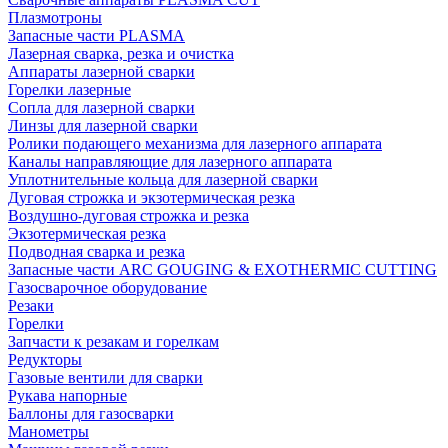
Плазмотроны
Запасные части PLASMA
Лазерная сварка, резка и очистка
Аппараты лазерной сварки
Горелки лазерные
Сопла для лазерной сварки
Линзы для лазерной сварки
Ролики подающего механизма для лазерного аппарата
Каналы направляющие для лазерного аппарата
Уплотнительные кольца для лазерной сварки
Дуговая строжка и экзотермическая резка
Воздушно-дуговая строжка и резка
Экзотермическая резка
Подводная сварка и резка
Запасные части ARC GOUGING & EXOTHERMIC CUTTING
Газосварочное оборудование
Резаки
Горелки
Запчасти к резакам и горелкам
Редукторы
Газовые вентили для сварки
Рукава напорные
Баллоны для газосварки
Манометры