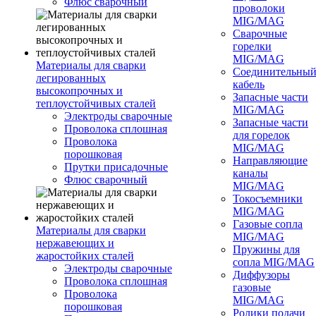
Флюс сварочный
проволоки
MIG/MAG
Сварочные
горелки
MIG/MAG
Материалы для сварки
Соединительны
легированных
кабель
высокопрочных и
Запасные части
теплоустойчивых сталей
MIG/MAG
Электроды сварочные
Запасные части
Проволока сплошная
для горелок
Проволока
MIG/MAG
порошковая
Направляющие
Прутки присадочные
каналы
Флюс сварочный
MIG/MAG
Токосъемники
MIG/MAG
Газовые сопла
Материалы для сварки
MIG/MAG
нержавеющих и
Пружины для
жаростойких сталей
сопла MIG/MAG
Электроды сварочные
Диффузоры
Проволока сплошная
газовые
Проволока
MIG/MAG
порошковая
Ролики подачи