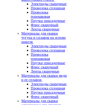
Электроды сварочные
Проволока сплошная
Проволока
порошковая
Прутки присадочные
Флюс сварочный
Ленты сварочные
Материалы для сварки
чугуна и сплавов на основе
никеля
Электроды сварочные
Проволока сплошная
Проволока
порошковая
Прутки присадочные
Флюс сварочный
Ленты сварочные
Материалы для сварки меди
и ее сплавов
Электроды сварочные
Проволока сплошная
Прутки присадочные
Флюс сварочный
Материалы для сварки