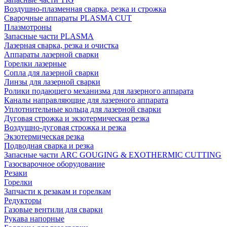
Воздушно-плазменная сварка, резка и строжка
Сварочные аппараты PLASMA CUT
Плазмотроны
Запасные части PLASMA
Лазерная сварка, резка и очистка
Аппараты лазерной сварки
Горелки лазерные
Сопла для лазерной сварки
Линзы для лазерной сварки
Ролики подающего механизма для лазерного аппарата
Каналы направляющие для лазерного аппарата
Уплотнительные кольца для лазерной сварки
Дуговая строжка и экзотермическая резка
Воздушно-дуговая строжка и резка
Экзотермическая резка
Подводная сварка и резка
Запасные части ARC GOUGING & EXOTHERMIC CUTTING
Газосварочное оборудование
Резаки
Горелки
Запчасти к резакам и горелкам
Редукторы
Газовые вентили для сварки
Рукава напорные