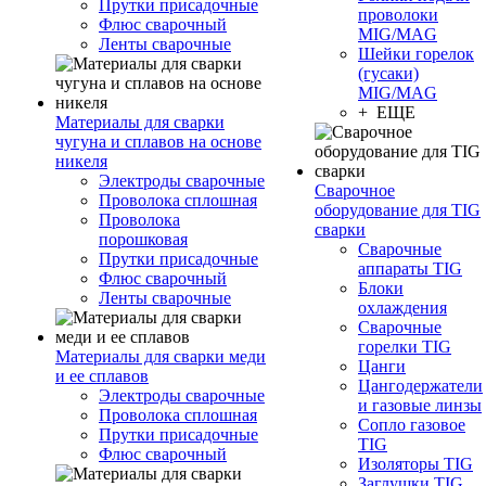
Прутки присадочные
проволоки
Флюс сварочный
MIG/MAG
Ленты сварочные
Шейки горелок
(гусаки)
MIG/MAG
+ ЕЩЕ
Материалы для сварки
чугуна и сплавов на основе
никеля
Электроды сварочные
Сварочное
Проволока сплошная
оборудование для TIG
Проволока
сварки
порошковая
Сварочные
Прутки присадочные
аппараты TIG
Флюс сварочный
Блоки
Ленты сварочные
охлаждения
Сварочные
горелки TIG
Материалы для сварки меди
Цанги
и ее сплавов
Цангодержатели
Электроды сварочные
и газовые линзы
Проволока сплошная
Сопло газовое
Прутки присадочные
TIG
Флюс сварочный
Изоляторы TIG
Заглушки TIG