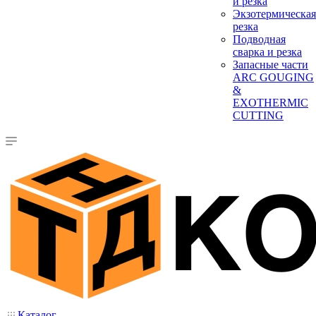
и резка
Экзотермическая
резка
Подводная
сварка и резка
Запасные части
ARC GOUGING
&
EXOTHERMIC
CUTTING
Каталог