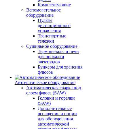
Комплектующие
Вспомогательное
оборудование
Пульты
дистанционного
управления
Транспортные
тележки
Сушильное оборудование
Термопеналы и печи
для прокалки
электродов
Бункеры для хранения
флюсов
Автоматическое оборудование
Автоматическая сварка под
слоем флюса (SAW)
Головки и горелки
(SAW)
Дополнительные
оснащение и опции
для оборудования
автоматической