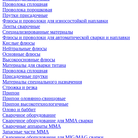
Проволока сплошная
Проволока порошковая
Прутки присадочные
Флюсы и проволоки для износостойкой наплавки
Ленты сварочные
Специализированные материалы
Флюсы и проволоки для автоматической сварки и наплавки
Кислые флюсы
Нейтральные флюсы
Основные флюсы
Высокоосновные флюсы
Материалы для сварки титана
Проволока сплошная
Присадочные прутки
Материалы специального назначения
Строжка и резка
Припои
Припои оловянно-свинцовые
Припои высокотехнологичные
Олово и баббит
Сварочное оборудование
Сварочное оборудование для MMA сварки
Сварочные аппараты MMA
Запасные части MMA
Сварочное оборудование для MIG/MAG сварки