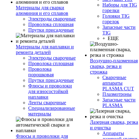
Наборы для TIG
Материалы для сварки
горелки
алюминия и его сплавов
Головки TIG
Электроды сварочные
горелок
Проволока сплошная
Запасные части
Прутки присадочные
TIG
+ ЕЩЕ
Материалы для наплавки и
ремонта деталей
Электроды сварочные
Воздушно-плазменная
Проволока сплошная
сварка, резка и
Проволока
строжка
порошковая
Сварочные
Прутки присадочные
аппараты
Флюсы и проволоки
PLASMA CUT
для износостойкой
Плазмотроны
наплавки
Запасные части
Ленты сварочные
PLASMA
Специализированные
материалы
Лазерная сварка, резка
и очистка
Аппараты
Флюсы и проволоки для
лазерной сварки