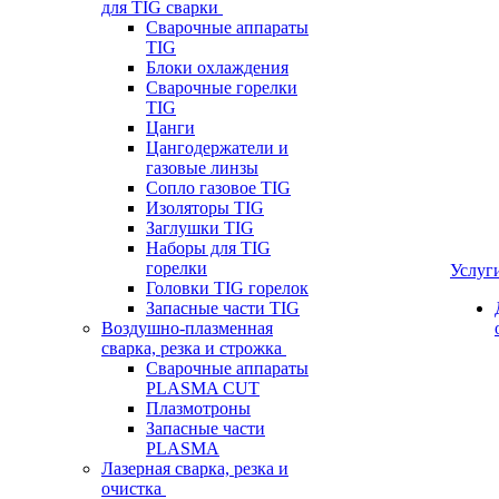
для TIG сварки
Сварочные аппараты
TIG
Блоки охлаждения
Сварочные горелки
TIG
Цанги
Цангодержатели и
газовые линзы
Сопло газовое TIG
Изоляторы TIG
Заглушки TIG
Наборы для TIG
горелки
Услуг
Головки TIG горелок
Запасные части TIG
Воздушно-плазменная
сварка, резка и строжка
Сварочные аппараты
PLASMA CUT
Плазмотроны
Запасные части
PLASMA
Лазерная сварка, резка и
очистка