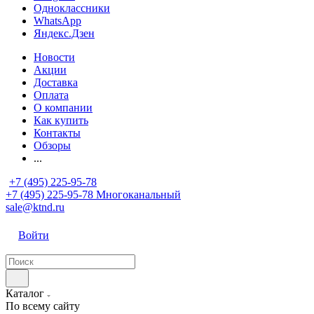
Одноклассники
WhatsApp
Яндекс.Дзен
Новости
Акции
Доставка
Оплата
О компании
Как купить
Контакты
Обзоры
...
+7 (495) 225-95-78
+7 (495) 225-95-78
Многоканальный
sale@ktnd.ru
Войти
Каталог
По всему сайту