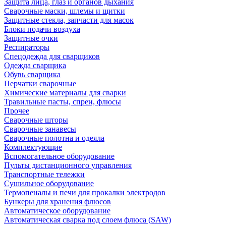
Защита лица, глаз и органов дыхания
Сварочные маски, шлемы и щитки
Защитные стекла, запчасти для масок
Блоки подачи воздуха
Защитные очки
Респираторы
Спецодежда для сварщиков
Одежда сварщика
Обувь сварщика
Перчатки сварочные
Химические материалы для сварки
Травильные пасты, спреи, флюсы
Прочее
Сварочные шторы
Сварочные занавесы
Сварочные полотна и одеяла
Комплектующие
Вспомогательное оборудование
Пульты дистанционного управления
Транспортные тележки
Сушильное оборудование
Термопеналы и печи для прокалки электродов
Бункеры для хранения флюсов
Автоматическое оборудование
Автоматическая сварка под слоем флюса (SAW)