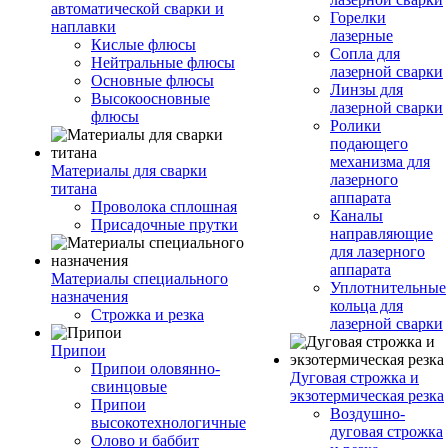
автоматической сварки и
Горелки
наплавки
лазерные
Кислые флюсы
Сопла для
Нейтральные флюсы
лазерной сварки
Основные флюсы
Линзы для
Высокоосновные
лазерной сварки
флюсы
Ролики
подающего
механизма для
Материалы для сварки
лазерного
титана
аппарата
Проволока сплошная
Каналы
Присадочные прутки
направляющие
для лазерного
аппарата
Материалы специального
Уплотнительные
назначения
кольца для
Строжка и резка
лазерной сварки
Припои
Припои оловянно-
Дуговая строжка и
свинцовые
экзотермическая резка
Припои
Воздушно-
высокотехнологичные
дуговая строжка
Олово и баббит