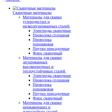
Сварочные материалы
Материалы для сварки
углеродистых и
низколегированных сталей
Электроды сварочные
Проволока сплошная
Проволока
порошковая
Прутки присадочные
Флюс сварочный
Материалы для сварки
легированных
высокопрочных и
теплоустойчивых сталей
Электроды сварочные
Проволока сплошная
Проволока
порошковая
Прутки присадочные
Флюс сварочный
Материалы для сварки
нержавеющих и
жаростойких сталей