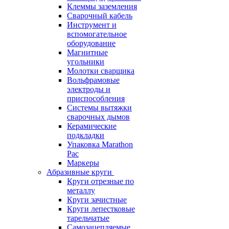
Клеммы заземления
Сварочный кабель
Инструмент и
вспомогательное
оборудование
Магнитные
угольники
Молотки сварщика
Вольфрамовые
электроды и
приспособления
Системы вытяжки
сварочных дымов
Керамические
подкладки
Упаковка Marathon
Pac
Маркеры
Абразивные круги
Круги отрезные по
металлу
Круги зачистные
Круги лепестковые
тарельчатые
Самозацепляемые