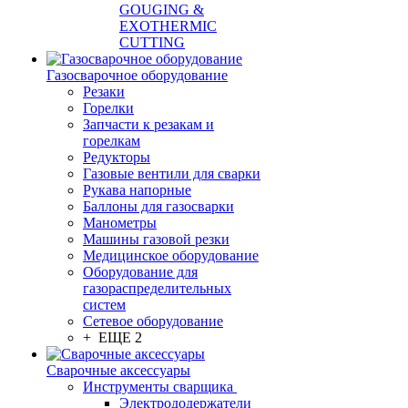
GOUGING &
EXOTHERMIC
CUTTING
Газосварочное оборудование
Резаки
Горелки
Запчасти к резакам и
горелкам
Редукторы
Газовые вентили для сварки
Рукава напорные
Баллоны для газосварки
Манометры
Машины газовой резки
Медицинское оборудование
Оборудование для
газораспределительных
систем
Сетевое оборудование
+ ЕЩЕ 2
Сварочные аксессуары
Инструменты сварщика
Электрододержатели