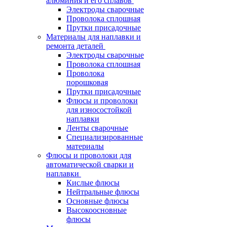
алюминия и его сплавов
Электроды сварочные
Проволока сплошная
Прутки присадочные
Материалы для наплавки и
ремонта деталей
Электроды сварочные
Проволока сплошная
Проволока
порошковая
Прутки присадочные
Флюсы и проволоки
для износостойкой
наплавки
Ленты сварочные
Специализированные
материалы
Флюсы и проволоки для
автоматической сварки и
наплавки
Кислые флюсы
Нейтральные флюсы
Основные флюсы
Высокоосновные
флюсы