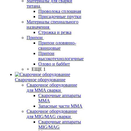
Материалы для сварки
титана
Проволока сплошная
Присадочные прутки
Материалы специального
назначения
Строжка и резка
Припои
Припои оловянно-
свинцовые
Припои
высокотехнологичные
Олово и баббит
+ ЕЩЕ 1
Сварочное оборудование
Сварочное оборудование
для MMA сварки
Сварочные аппараты
MMA
Запасные части MMA
Сварочное оборудование
для MIG/MAG сварки
Сварочные аппараты
MIG/MAG