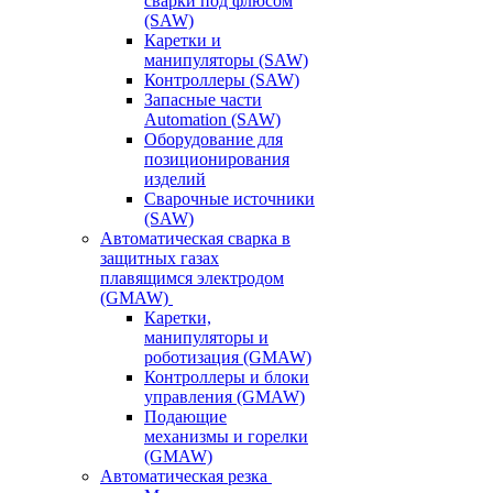
сварки под флюсом
(SAW)
Каретки и
манипуляторы (SAW)
Контроллеры (SAW)
Запасные части
Automation (SAW)
Оборудование для
позиционирования
изделий
Сварочные источники
(SAW)
Автоматическая сварка в
защитных газах
плавящимся электродом
(GMAW)
Каретки,
манипуляторы и
роботизация (GMAW)
Контроллеры и блоки
управления (GMAW)
Подающие
механизмы и горелки
(GMAW)
Автоматическая резка