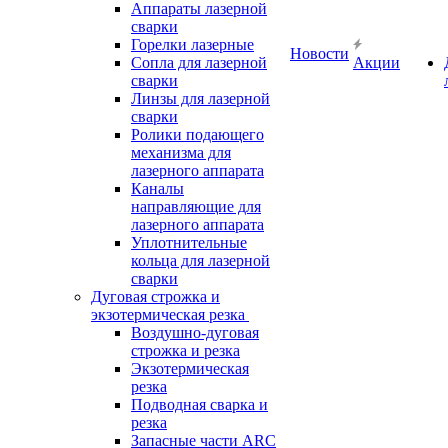
Аппараты лазерной
сварки
Горелки лазерные
Новости
Сопла для лазерной
Акции
сварки
Линзы для лазерной
сварки
Ролики подающего
механизма для
лазерного аппарата
Каналы
направляющие для
лазерного аппарата
Уплотнительные
кольца для лазерной
сварки
Дуговая строжка и
экзотермическая резка
Воздушно-дуговая
строжка и резка
Экзотермическая
резка
Подводная сварка и
резка
Запасные части ARC