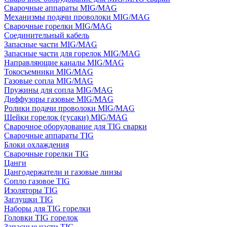
Сварочные аппараты MIG/MAG
Механизмы подачи проволоки MIG/MAG
Сварочные горелки MIG/MAG
Соединительный кабель
Запасные части MIG/MAG
Запасные части для горелок MIG/MAG
Направляющие каналы MIG/MAG
Токосъемники MIG/MAG
Газовые сопла MIG/MAG
Пружины для сопла MIG/MAG
Диффузоры газовые MIG/MAG
Ролики подачи проволоки MIG/MAG
Шейки горелок (гусаки) MIG/MAG
Сварочное оборудование для TIG сварки
Сварочные аппараты TIG
Блоки охлаждения
Сварочные горелки TIG
Цанги
Цангодержатели и газовые линзы
Сопло газовое TIG
Изоляторы TIG
Заглушки TIG
Наборы для TIG горелки
Головки TIG горелок
Запасные части TIG