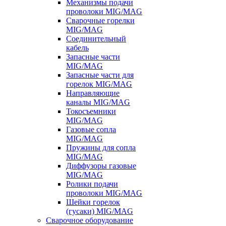
Механизмы подачи
проволоки MIG/MAG
Сварочные горелки
MIG/MAG
Соединительный
кабель
Запасные части
MIG/MAG
Запасные части для
горелок MIG/MAG
Направляющие
каналы MIG/MAG
Токосъемники
MIG/MAG
Газовые сопла
MIG/MAG
Пружины для сопла
MIG/MAG
Диффузоры газовые
MIG/MAG
Ролики подачи
проволоки MIG/MAG
Шейки горелок
(гусаки) MIG/MAG
Сварочное оборудование