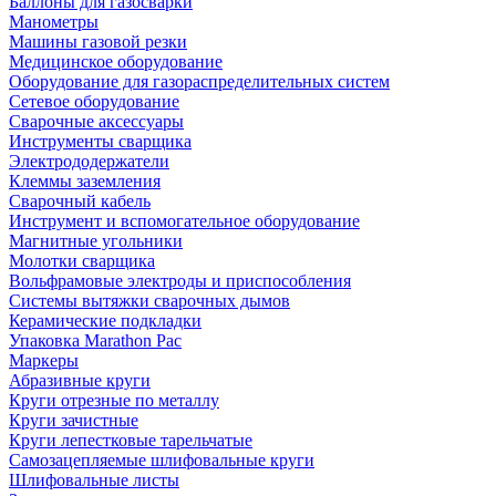
Баллоны для газосварки
Манометры
Машины газовой резки
Медицинское оборудование
Оборудование для газораспределительных систем
Сетевое оборудование
Сварочные аксессуары
Инструменты сварщика
Электрододержатели
Клеммы заземления
Сварочный кабель
Инструмент и вспомогательное оборудование
Магнитные угольники
Молотки сварщика
Вольфрамовые электроды и приспособления
Системы вытяжки сварочных дымов
Керамические подкладки
Упаковка Marathon Pac
Маркеры
Абразивные круги
Круги отрезные по металлу
Круги зачистные
Круги лепестковые тарельчатые
Самозацепляемые шлифовальные круги
Шлифовальные листы