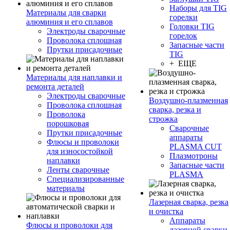
Наборы для TIG
Материалы для сварки
горелки
алюминия и его сплавов
Головки TIG
Электроды сварочные
горелок
Проволока сплошная
Запасные части
Прутки присадочные
TIG
+ ЕЩЕ
Материалы для наплавки и
ремонта деталей
Электроды сварочные
Воздушно-плазменная
Проволока сплошная
сварка, резка и
Проволока
строжка
порошковая
Сварочные
Прутки присадочные
аппараты
Флюсы и проволоки
PLASMA CUT
для износостойкой
Плазмотроны
наплавки
Запасные части
Ленты сварочные
PLASMA
Специализированные
материалы
Лазерная сварка, резка
и очистка
Аппараты
Флюсы и проволоки для
лазерной сварки