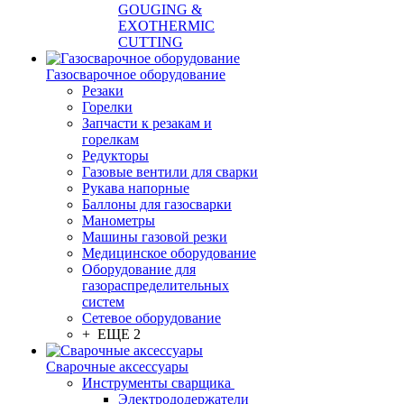
GOUGING &
EXOTHERMIC
CUTTING
Газосварочное оборудование
Резаки
Горелки
Запчасти к резакам и
горелкам
Редукторы
Газовые вентили для сварки
Рукава напорные
Баллоны для газосварки
Манометры
Машины газовой резки
Медицинское оборудование
Оборудование для
газораспределительных
систем
Сетевое оборудование
+ ЕЩЕ 2
Сварочные аксессуары
Инструменты сварщика
Электрододержатели