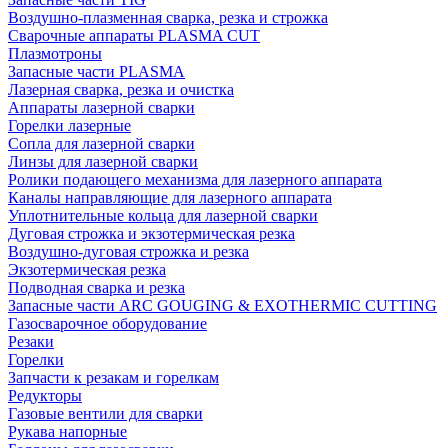
Воздушно-плазменная сварка, резка и строжка
Сварочные аппараты PLASMA CUT
Плазмотроны
Запасные части PLASMA
Лазерная сварка, резка и очистка
Аппараты лазерной сварки
Горелки лазерные
Сопла для лазерной сварки
Линзы для лазерной сварки
Ролики подающего механизма для лазерного аппарата
Каналы направляющие для лазерного аппарата
Уплотнительные кольца для лазерной сварки
Дуговая строжка и экзотермическая резка
Воздушно-дуговая строжка и резка
Экзотермическая резка
Подводная сварка и резка
Запасные части ARC GOUGING & EXOTHERMIC CUTTING
Газосварочное оборудование
Резаки
Горелки
Запчасти к резакам и горелкам
Редукторы
Газовые вентили для сварки
Рукава напорные