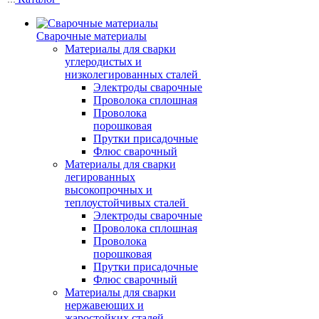
Сварочные материалы
Материалы для сварки
углеродистых и
низколегированных сталей
Электроды сварочные
Проволока сплошная
Проволока
порошковая
Прутки присадочные
Флюс сварочный
Материалы для сварки
легированных
высокопрочных и
теплоустойчивых сталей
Электроды сварочные
Проволока сплошная
Проволока
порошковая
Прутки присадочные
Флюс сварочный
Материалы для сварки
нержавеющих и
жаростойких сталей