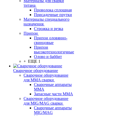
Материалы для сварки
титана
Проволока сплошная
Присадочные прутки
Материалы специального
назначения
Строжка и резка
Припои
Припои оловянно-
свинцовые
Припои
высокотехнологичные
Олово и баббит
+ ЕЩЕ 1
Сварочное оборудование
Сварочное оборудование
для MMA сварки
Сварочные аппараты
MMA
Запасные части MMA
Сварочное оборудование
для MIG/MAG сварки
Сварочные аппараты
MIG/MAG