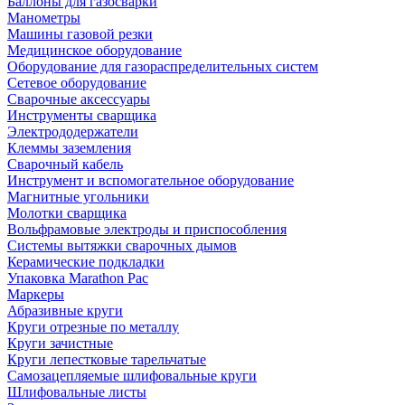
Баллоны для газосварки
Манометры
Машины газовой резки
Медицинское оборудование
Оборудование для газораспределительных систем
Сетевое оборудование
Сварочные аксессуары
Инструменты сварщика
Электрододержатели
Клеммы заземления
Сварочный кабель
Инструмент и вспомогательное оборудование
Магнитные угольники
Молотки сварщика
Вольфрамовые электроды и приспособления
Системы вытяжки сварочных дымов
Керамические подкладки
Упаковка Marathon Pac
Маркеры
Абразивные круги
Круги отрезные по металлу
Круги зачистные
Круги лепестковые тарельчатые
Самозацепляемые шлифовальные круги
Шлифовальные листы