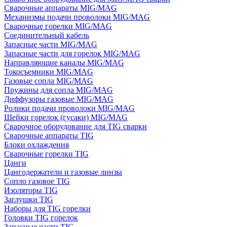
Сварочные аппараты MIG/MAG
Механизмы подачи проволоки MIG/MAG
Сварочные горелки MIG/MAG
Соединительный кабель
Запасные части MIG/MAG
Запасные части для горелок MIG/MAG
Направляющие каналы MIG/MAG
Токосъемники MIG/MAG
Газовые сопла MIG/MAG
Пружины для сопла MIG/MAG
Диффузоры газовые MIG/MAG
Ролики подачи проволоки MIG/MAG
Шейки горелок (гусаки) MIG/MAG
Сварочное оборудование для TIG сварки
Сварочные аппараты TIG
Блоки охлаждения
Сварочные горелки TIG
Цанги
Цангодержатели и газовые линзы
Сопло газовое TIG
Изоляторы TIG
Заглушки TIG
Наборы для TIG горелки
Головки TIG горелок
Запасные части TIG