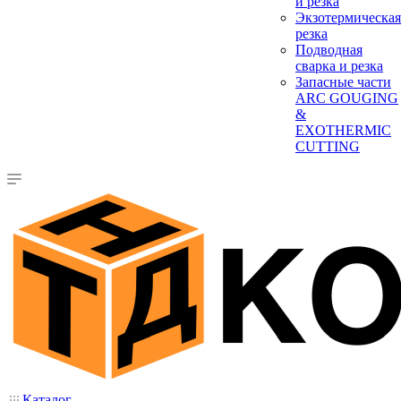
и резка
Экзотермическая
резка
Подводная
сварка и резка
Запасные части
ARC GOUGING
&
EXOTHERMIC
CUTTING
Каталог