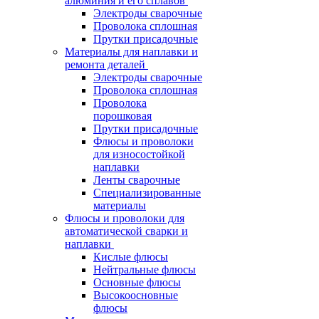
алюминия и его сплавов
Электроды сварочные
Проволока сплошная
Прутки присадочные
Материалы для наплавки и
ремонта деталей
Электроды сварочные
Проволока сплошная
Проволока
порошковая
Прутки присадочные
Флюсы и проволоки
для износостойкой
наплавки
Ленты сварочные
Специализированные
материалы
Флюсы и проволоки для
автоматической сварки и
наплавки
Кислые флюсы
Нейтральные флюсы
Основные флюсы
Высокоосновные
флюсы