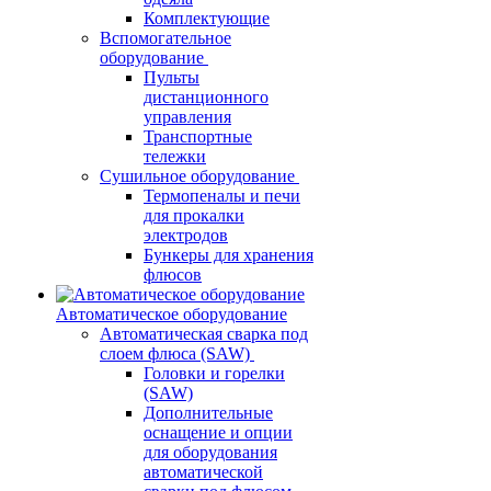
Комплектующие
Вспомогательное
оборудование
Пульты
дистанционного
управления
Транспортные
тележки
Сушильное оборудование
Термопеналы и печи
для прокалки
электродов
Бункеры для хранения
флюсов
Автоматическое оборудование
Автоматическая сварка под
слоем флюса (SAW)
Головки и горелки
(SAW)
Дополнительные
оснащение и опции
для оборудования
автоматической