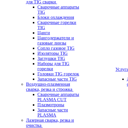
для TIG сварки
Сварочные аппараты
TIG
Блоки охлаждения
Сварочные горелки
TIG
Цанги
Цангодержатели и
газовые линзы
Сопло газовое TIG
Изоляторы TIG
Заглушки TIG
Наборы для TIG
горелки
Услуг
Головки TIG горелок
Запасные части TIG
Воздушно-плазменная
сварка, резка и строжка
Сварочные аппараты
PLASMA CUT
Плазмотроны
Запасные части
PLASMA
Лазерная сварка, резка и
очистка