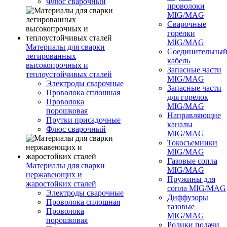
Флюс сварочный
проволоки
MIG/MAG
Сварочные
горелки
MIG/MAG
Материалы для сварки
Соединительны
легированных
кабель
высокопрочных и
Запасные части
теплоустойчивых сталей
MIG/MAG
Электроды сварочные
Запасные части
Проволока сплошная
для горелок
Проволока
MIG/MAG
порошковая
Направляющие
Прутки присадочные
каналы
Флюс сварочный
MIG/MAG
Токосъемники
MIG/MAG
Газовые сопла
Материалы для сварки
MIG/MAG
нержавеющих и
Пружины для
жаростойких сталей
сопла MIG/MAG
Электроды сварочные
Диффузоры
Проволока сплошная
газовые
Проволока
MIG/MAG
порошковая
Ролики подачи