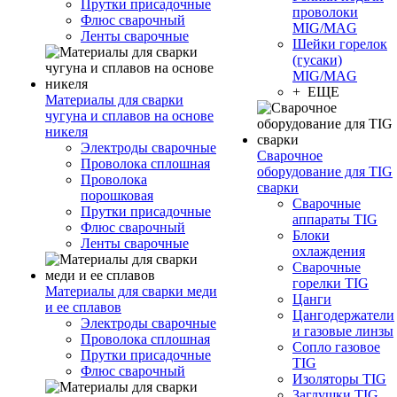
Прутки присадочные
проволоки
Флюс сварочный
MIG/MAG
Ленты сварочные
Шейки горелок
(гусаки)
MIG/MAG
+ ЕЩЕ
Материалы для сварки
чугуна и сплавов на основе
никеля
Электроды сварочные
Сварочное
Проволока сплошная
оборудование для TIG
Проволока
сварки
порошковая
Сварочные
Прутки присадочные
аппараты TIG
Флюс сварочный
Блоки
Ленты сварочные
охлаждения
Сварочные
горелки TIG
Материалы для сварки меди
Цанги
и ее сплавов
Цангодержатели
Электроды сварочные
и газовые линзы
Проволока сплошная
Сопло газовое
Прутки присадочные
TIG
Флюс сварочный
Изоляторы TIG
Заглушки TIG