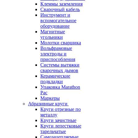
Клеммы заземления
Сварочный кабель
Инструмент и
вспомогательное
оборудование
Магнитные
угольники
Молотки сварщика
Вольфрамовые
электроды и
приспособления
Системы вытяжки
сварочных дымов
Керамические
подкладки
Упаковка Marathon
Pac
Маркеры
Абразивные круги
Круги отрезные по
металлу
Круги зачистные
Круги лепестковые
тарельчатые
Самозацепляемые