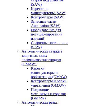
сварки под флюсом
(SAW)
Каретки и
манипуляторы (SAW)
Контроллеры (SAW)
Запасные части
Automation (SAW)
Оборудование для
позиционирования
изделий
Сварочные источники
(SAW)
Автоматическая сварка в
защитных газах
плавящимся электродом
(GMAW)
Каретки,
манипуляторы и
роботизация (GMAW)
Контроллеры и блоки
управления (GMAW)
Подающие
механизмы и горелки
(GMAW)
Автоматическая резка