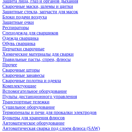
Защита лица, глаз и органов дыхания
Сварочные маски, шлемы и щитки
Защитные стекла, запчасти для масок
Блоки подачи воздуха
Защитные очки
Респираторы
Спецодежда для сварщиков
Одежда сварщика
Обувь сварщика
Перчатки сварочные
Химические материалы для сварки
Травильные пасты, спреи, флюсы
Прочее
Сварочные шторы
Сварочные занавесы
Сварочные полотна и одеяла
Комплектующие
Вспомогательное оборудование
Пульты дистанционного управления
Транспортные тележки
Сушильное оборудование
Термопеналы и печи для прокалки электродов
Бункеры для хранения флюсов
Автоматическое оборудование
Автоматическая сварка под слоем флюса (SAW)