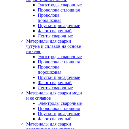
Электроды сварочные
Проволока сплошная
Проволока
порошковая
Прутки присадочные
Флюс сварочный
Ленты сварочные
Материалы для сварки
чугуна и сплавов на основе
никеля
Электроды сварочные
Проволока сплошная
Проволока
порошковая
Прутки присадочные
Флюс сварочный
Ленты сварочные
Материалы для сварки меди
и ее сплавов
Электроды сварочные
Проволока сплошная
Прутки присадочные
Флюс сварочный
Материалы для сварки