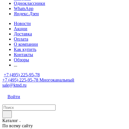
Одноклассники
WhatsApp
Яндекс.Дзен
Новости
Акции
Доставка
Оплата
О компании
Как купить
Контакты
Обзоры
...
+7 (495) 225-95-78
+7 (495) 225-95-78
Многоканальный
sale@ktnd.ru
Войти
Каталог
По всему сайту