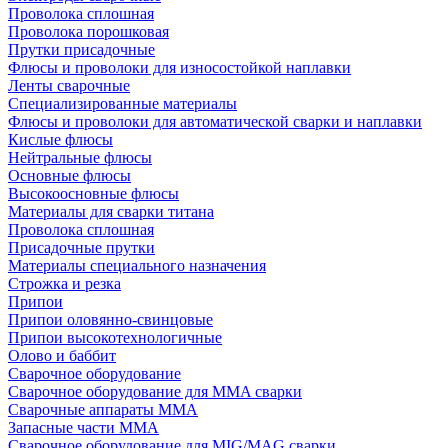
Проволока сплошная
Проволока порошковая
Прутки присадочные
Флюсы и проволоки для износостойкой наплавки
Ленты сварочные
Специализированные материалы
Флюсы и проволоки для автоматической сварки и наплавки
Кислые флюсы
Нейтральные флюсы
Основные флюсы
Высокоосновные флюсы
Материалы для сварки титана
Проволока сплошная
Присадочные прутки
Материалы специального назначения
Строжка и резка
Припои
Припои оловянно-свинцовые
Припои высокотехнологичные
Олово и баббит
Сварочное оборудование
Сварочное оборудование для MMA сварки
Сварочные аппараты MMA
Запасные части MMA
Сварочное оборудование для MIG/MAG сварки