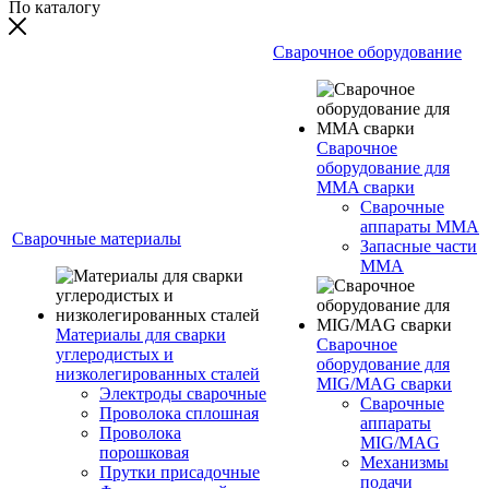
По каталогу
Сварочное оборудование
Сварочное
оборудование для
MMA сварки
Сварочные
аппараты MMA
Сварочные материалы
Запасные части
MMA
Материалы для сварки
Сварочное
углеродистых и
оборудование для
низколегированных сталей
MIG/MAG сварки
Электроды сварочные
Сварочные
Проволока сплошная
аппараты
Проволока
MIG/MAG
порошковая
Механизмы
Прутки присадочные
подачи