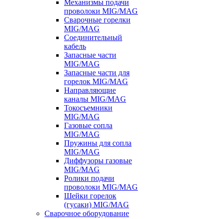
Механизмы подачи
проволоки MIG/MAG
Сварочные горелки
MIG/MAG
Соединительный
кабель
Запасные части
MIG/MAG
Запасные части для
горелок MIG/MAG
Направляющие
каналы MIG/MAG
Токосъемники
MIG/MAG
Газовые сопла
MIG/MAG
Пружины для сопла
MIG/MAG
Диффузоры газовые
MIG/MAG
Ролики подачи
проволоки MIG/MAG
Шейки горелок
(гусаки) MIG/MAG
Сварочное оборудование