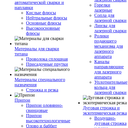
автоматической сварки и
Горелки
наплавки
лазерные
Кислые флюсы
Сопла для
Нейтральные флюсы
лазерной сварки
Основные флюсы
Линзы для
Высокоосновные
лазерной сварки
флюсы
Ролики
подающего
механизма для
Материалы для сварки
лазерного
титана
аппарата
Проволока сплошная
Каналы
Присадочные прутки
направляющие
для лазерного
аппарата
Материалы специального
Уплотнительные
назначения
кольца для
Строжка и резка
лазерной сварки
Припои
Припои оловянно-
Дуговая строжка и
свинцовые
экзотермическая резка
Припои
Воздушно-
высокотехнологичные
дуговая строжка
Олово и баббит