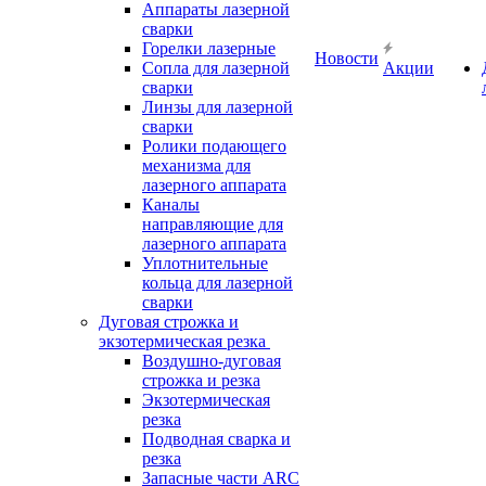
Аппараты лазерной
сварки
Горелки лазерные
Новости
Сопла для лазерной
Акции
сварки
Линзы для лазерной
сварки
Ролики подающего
механизма для
лазерного аппарата
Каналы
направляющие для
лазерного аппарата
Уплотнительные
кольца для лазерной
сварки
Дуговая строжка и
экзотермическая резка
Воздушно-дуговая
строжка и резка
Экзотермическая
резка
Подводная сварка и
резка
Запасные части ARC