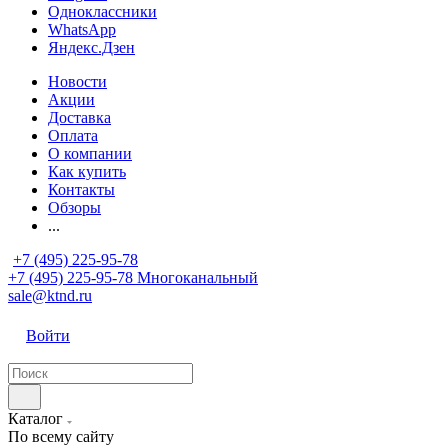
Одноклассники
WhatsApp
Яндекс.Дзен
Новости
Акции
Доставка
Оплата
О компании
Как купить
Контакты
Обзоры
...
+7 (495) 225-95-78
+7 (495) 225-95-78
Многоканальный
sale@ktnd.ru
Войти
Каталог
По всему сайту