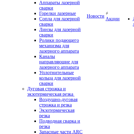
Аппараты лазерной
сварки
Горелки лазерные
Новости
Сопла для лазерной
Акции
сварки
Линзы для лазерной
сварки
Ролики подающего
механизма для
лазерного аппарата
Каналы
направляющие для
лазерного аппарата
Уплотнительные
кольца для лазерной
сварки
Дуговая строжка и
экзотермическая резка
Воздушно-дуговая
строжка и резка
Экзотермическая
резка
Подводная сварка и
резка
Запасные части ARC