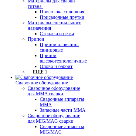
Материалы для сварки
титана
Проволока сплошная
Присадочные прутки
Материалы специального
назначения
Строжка и резка
Припои
Припои оловянно-
свинцовые
Припои
высокотехнологичные
Олово и баббит
+ ЕЩЕ 1
Сварочное оборудование
Сварочное оборудование
для MMA сварки
Сварочные аппараты
MMA
Запасные части MMA
Сварочное оборудование
для MIG/MAG сварки
Сварочные аппараты
MIG/MAG