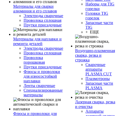
Наборы для TIG
Материалы для сварки
горелки
алюминия и его сплавов
Головки TIG
Электроды сварочные
горелок
Проволока сплошная
Запасные части
Прутки присадочные
TIG
+ ЕЩЕ
Материалы для наплавки и
ремонта деталей
Электроды сварочные
Воздушно-плазменная
Проволока сплошная
сварка, резка и
Проволока
строжка
порошковая
Сварочные
Прутки присадочные
аппараты
Флюсы и проволоки
PLASMA CUT
для износостойкой
Плазмотроны
наплавки
Запасные части
Ленты сварочные
PLASMA
Специализированные
материалы
Лазерная сварка, резка
и очистка
Аппараты
Флюсы и проволоки для
лазерной сварки