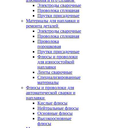
алюминия и его сплавов
Электроды сварочные
Проволока сплошная
Прутки присадочные
Материалы для наплавки и
ремонта деталей
Электроды сварочные
Проволока сплошная
Проволока
порошковая
Прутки присадочные
Флюсы и проволоки
для износостойкой
наплавки
Ленты сварочные
Специализированные
материалы
Флюсы и проволоки для
автоматической сварки и
наплавки
Кислые флюсы
Нейтральные флюсы
Основные флюсы
Высокоосновные
флюсы