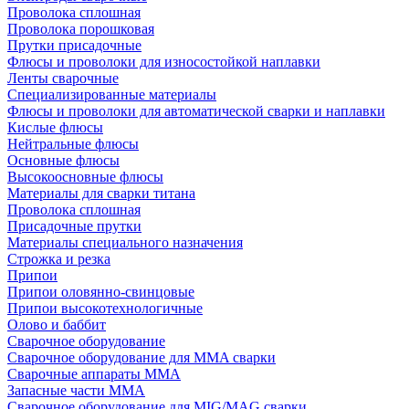
Проволока сплошная
Проволока порошковая
Прутки присадочные
Флюсы и проволоки для износостойкой наплавки
Ленты сварочные
Специализированные материалы
Флюсы и проволоки для автоматической сварки и наплавки
Кислые флюсы
Нейтральные флюсы
Основные флюсы
Высокоосновные флюсы
Материалы для сварки титана
Проволока сплошная
Присадочные прутки
Материалы специального назначения
Строжка и резка
Припои
Припои оловянно-свинцовые
Припои высокотехнологичные
Олово и баббит
Сварочное оборудование
Сварочное оборудование для MMA сварки
Сварочные аппараты MMA
Запасные части MMA
Сварочное оборудование для MIG/MAG сварки