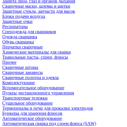
Защита лица, глаз и органов дыхания
Сварочные маски, шлемы и щитки
Защитные стекла, запчасти для масок
Блоки подачи воздуха
Защитные очки
Респираторы
Спецодежда для сварщиков
Одежда сварщика
Обувь сварщика
Перчатки сварочные
Химические материалы для сварки
Травильные пасты, спреи, флюсы
Прочее
Сварочные шторы
Сварочные занавесы
Сварочные полотна и одеяла
Комплектующие
Вспомогательное оборудование
Пульты дистанционного управления
Транспортные тележки
Сушильное оборудование
Термопеналы и печи для прокалки электродов
Бункеры для хранения флюсов
Автоматическое оборудование
Автоматическая сварка под слоем флюса (SAW)