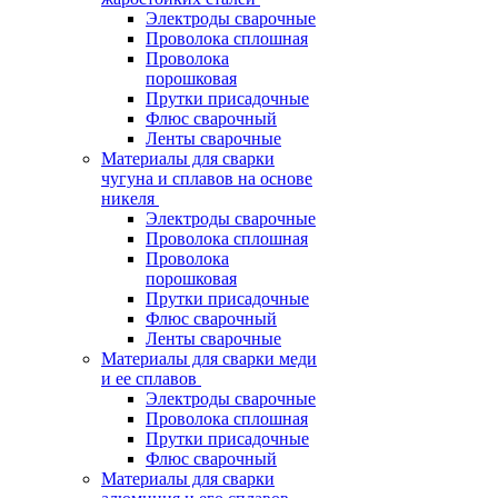
Электроды сварочные
Проволока сплошная
Проволока
порошковая
Прутки присадочные
Флюс сварочный
Ленты сварочные
Материалы для сварки
чугуна и сплавов на основе
никеля
Электроды сварочные
Проволока сплошная
Проволока
порошковая
Прутки присадочные
Флюс сварочный
Ленты сварочные
Материалы для сварки меди
и ее сплавов
Электроды сварочные
Проволока сплошная
Прутки присадочные
Флюс сварочный
Материалы для сварки