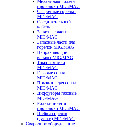
Механизмы подачи
проволоки MIG/MAG
Сварочные горелки
MIG/MAG
Соединительный
кабель
Запасные части
MIG/MAG
Запасные части для
горелок MIG/MAG
Направляющие
каналы MIG/MAG
Токосъемники
MIG/MAG
Газовые сопла
MIG/MAG
Пружины для сопла
MIG/MAG
Диффузоры газовые
MIG/MAG
Ролики подачи
проволоки MIG/MAG
Шейки горелок
(гусаки) MIG/MAG
Сварочное оборудование