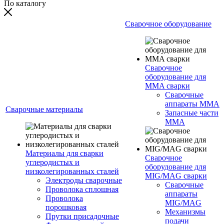
По каталогу
Сварочное оборудование
Сварочное
оборудование для
MMA сварки
Сварочные
аппараты MMA
Сварочные материалы
Запасные части
MMA
Материалы для сварки
Сварочное
углеродистых и
оборудование для
низколегированных сталей
MIG/MAG сварки
Электроды сварочные
Сварочные
Проволока сплошная
аппараты
Проволока
MIG/MAG
порошковая
Механизмы
Прутки присадочные
подачи