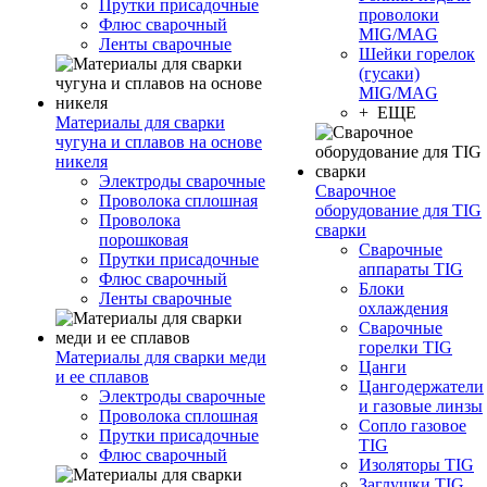
Прутки присадочные
проволоки
Флюс сварочный
MIG/MAG
Ленты сварочные
Шейки горелок
(гусаки)
MIG/MAG
+ ЕЩЕ
Материалы для сварки
чугуна и сплавов на основе
никеля
Электроды сварочные
Сварочное
Проволока сплошная
оборудование для TIG
Проволока
сварки
порошковая
Сварочные
Прутки присадочные
аппараты TIG
Флюс сварочный
Блоки
Ленты сварочные
охлаждения
Сварочные
горелки TIG
Материалы для сварки меди
Цанги
и ее сплавов
Цангодержатели
Электроды сварочные
и газовые линзы
Проволока сплошная
Сопло газовое
Прутки присадочные
TIG
Флюс сварочный
Изоляторы TIG
Заглушки TIG