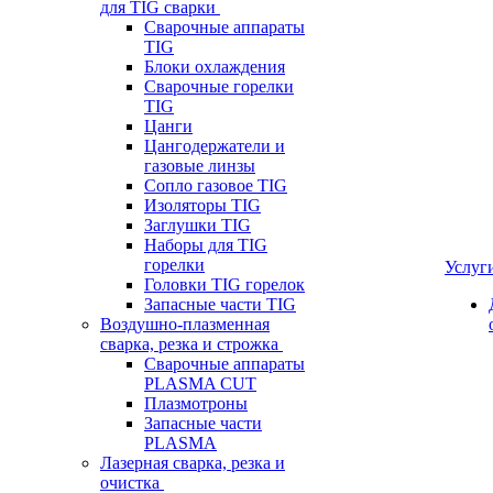
для TIG сварки
Сварочные аппараты
TIG
Блоки охлаждения
Сварочные горелки
TIG
Цанги
Цангодержатели и
газовые линзы
Сопло газовое TIG
Изоляторы TIG
Заглушки TIG
Наборы для TIG
горелки
Услуг
Головки TIG горелок
Запасные части TIG
Воздушно-плазменная
сварка, резка и строжка
Сварочные аппараты
PLASMA CUT
Плазмотроны
Запасные части
PLASMA
Лазерная сварка, резка и
очистка