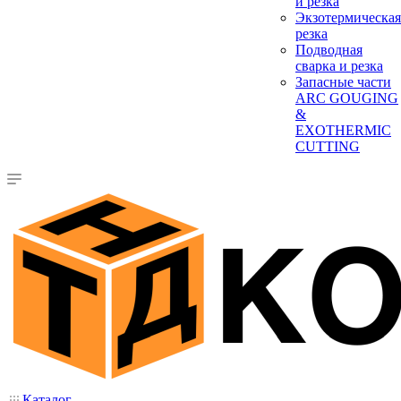
и резка
Экзотермическая
резка
Подводная
сварка и резка
Запасные части
ARC GOUGING
&
EXOTHERMIC
CUTTING
Каталог