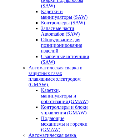
сварки под флюсом
(SAW)
Каретки и
манипуляторы (SAW)
Контроллеры (SAW)
Запасные части
Automation (SAW)
Оборудование для
позиционирования
изделий
Сварочные источники
(SAW)
Автоматическая сварка в
защитных газах
плавящимся электродом
(GMAW)
Каретки,
манипуляторы и
роботизация (GMAW)
Контроллеры и блоки
управления (GMAW)
Подающие
механизмы и горелки
(GMAW)
Автоматическая резка