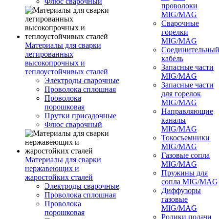
Флюс сварочный
проволоки
MIG/MAG
Сварочные
горелки
MIG/MAG
Материалы для сварки
Соединительны
легированных
кабель
высокопрочных и
Запасные части
теплоустойчивых сталей
MIG/MAG
Электроды сварочные
Запасные части
Проволока сплошная
для горелок
Проволока
MIG/MAG
порошковая
Направляющие
Прутки присадочные
каналы
Флюс сварочный
MIG/MAG
Токосъемники
MIG/MAG
Газовые сопла
Материалы для сварки
MIG/MAG
нержавеющих и
Пружины для
жаростойких сталей
сопла MIG/MAG
Электроды сварочные
Диффузоры
Проволока сплошная
газовые
Проволока
MIG/MAG
порошковая
Ролики подачи