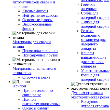
автоматической сварки и
Горелки
наплавки
лазерные
Кислые флюсы
Сопла для
Нейтральные флюсы
лазерной сварки
Основные флюсы
Линзы для
Высокоосновные
лазерной сварки
флюсы
Ролики
подающего
механизма для
Материалы для сварки
лазерного
титана
аппарата
Проволока сплошная
Каналы
Присадочные прутки
направляющие
для лазерного
аппарата
Материалы специального
Уплотнительные
назначения
кольца для
Строжка и резка
лазерной сварки
Припои
Припои оловянно-
Дуговая строжка и
свинцовые
экзотермическая резка
Припои
Воздушно-
высокотехнологичные
дуговая строжка
Олово и баббит