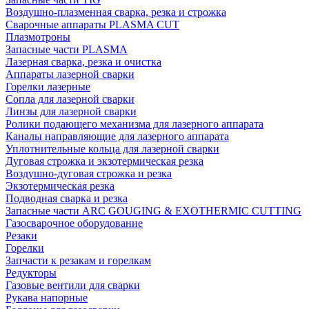
Воздушно-плазменная сварка, резка и строжка
Сварочные аппараты PLASMA CUT
Плазмотроны
Запасные части PLASMA
Лазерная сварка, резка и очистка
Аппараты лазерной сварки
Горелки лазерные
Сопла для лазерной сварки
Линзы для лазерной сварки
Ролики подающего механизма для лазерного аппарата
Каналы направляющие для лазерного аппарата
Уплотнительные кольца для лазерной сварки
Дуговая строжка и экзотермическая резка
Воздушно-дуговая строжка и резка
Экзотермическая резка
Подводная сварка и резка
Запасные части ARC GOUGING & EXOTHERMIC CUTTING
Газосварочное оборудование
Резаки
Горелки
Запчасти к резакам и горелкам
Редукторы
Газовые вентили для сварки
Рукава напорные