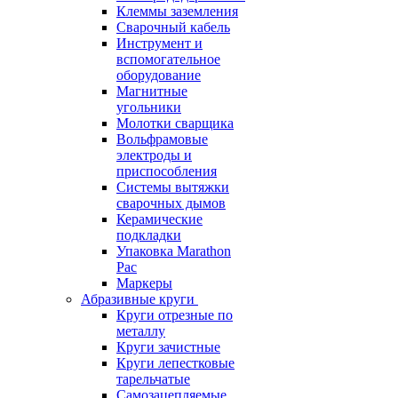
Клеммы заземления
Сварочный кабель
Инструмент и
вспомогательное
оборудование
Магнитные
угольники
Молотки сварщика
Вольфрамовые
электроды и
приспособления
Системы вытяжки
сварочных дымов
Керамические
подкладки
Упаковка Marathon
Pac
Маркеры
Абразивные круги
Круги отрезные по
металлу
Круги зачистные
Круги лепестковые
тарельчатые
Самозацепляемые