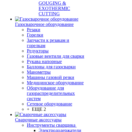
GOUGING &
EXOTHERMIC
CUTTING
Газосварочное оборудование
Резаки
Горелки
Запчасти к резакам и
горелкам
Редукторы
Газовые вентили для сварки
Рукава напорные
Баллоны для газосварки
Манометры
Машины газовой резки
Медицинское оборудование
Оборудование для
газораспределительных
систем
Сетевое оборудование
+ ЕЩЕ 2
Сварочные аксессуары
Инструменты сварщика
Электрододержатели