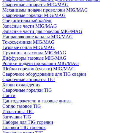
Сварочные аппараты MIG/MAG
Механизмы подачи проволоки MIG/MAG
Сварочные горелки MIG/MAG
Соединительный кабель
Запасные части MIG/MAG
Запасные части для горелок MIG/MAG
Направляющие каналы MIG/MAG
Токосъемники MIG/MAG
Газовые сопла MIG/MAG
Пружины для сопла MIG/MAG
Диффузоры газовые MIG/MAG
Ролики подачи проволоки MIG/MAG
Шейки горелок (гусаки) MIG/MAG
Сварочное оборудование для TIG сварки
Сварочные аппараты TIG
Блоки охлаждения
Сварочные горелки TIG
Цанги
Цангодержатели и газовые линзы
Сопло газовое TIG
Изоляторы TIG
Заглушки TIG
Наборы для TIG горелки
Головки TIG горелок
Запасные части TIG