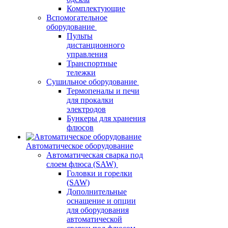
Комплектующие
Вспомогательное
оборудование
Пульты
дистанционного
управления
Транспортные
тележки
Сушильное оборудование
Термопеналы и печи
для прокалки
электродов
Бункеры для хранения
флюсов
Автоматическое оборудование
Автоматическая сварка под
слоем флюса (SAW)
Головки и горелки
(SAW)
Дополнительные
оснащение и опции
для оборудования
автоматической