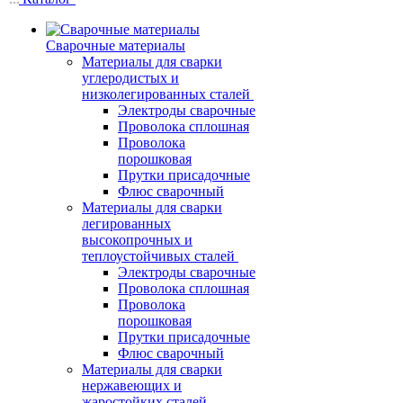
Сварочные материалы
Материалы для сварки
углеродистых и
низколегированных сталей
Электроды сварочные
Проволока сплошная
Проволока
порошковая
Прутки присадочные
Флюс сварочный
Материалы для сварки
легированных
высокопрочных и
теплоустойчивых сталей
Электроды сварочные
Проволока сплошная
Проволока
порошковая
Прутки присадочные
Флюс сварочный
Материалы для сварки
нержавеющих и
жаростойких сталей