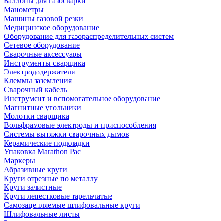
Баллоны для газосварки
Манометры
Машины газовой резки
Медицинское оборудование
Оборудование для газораспределительных систем
Сетевое оборудование
Сварочные аксессуары
Инструменты сварщика
Электрододержатели
Клеммы заземления
Сварочный кабель
Инструмент и вспомогательное оборудование
Магнитные угольники
Молотки сварщика
Вольфрамовые электроды и приспособления
Системы вытяжки сварочных дымов
Керамические подкладки
Упаковка Marathon Pac
Маркеры
Абразивные круги
Круги отрезные по металлу
Круги зачистные
Круги лепестковые тарельчатые
Самозацепляемые шлифовальные круги
Шлифовальные листы