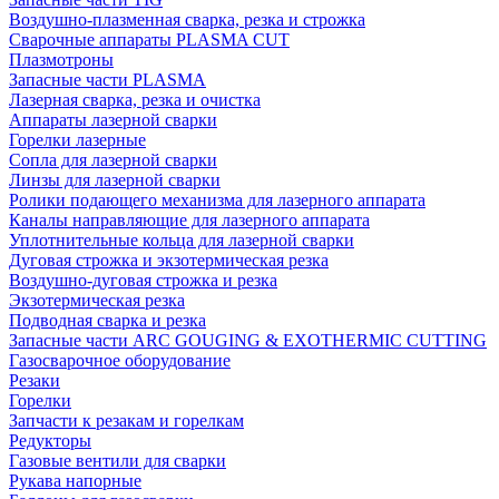
Воздушно-плазменная сварка, резка и строжка
Сварочные аппараты PLASMA CUT
Плазмотроны
Запасные части PLASMA
Лазерная сварка, резка и очистка
Аппараты лазерной сварки
Горелки лазерные
Сопла для лазерной сварки
Линзы для лазерной сварки
Ролики подающего механизма для лазерного аппарата
Каналы направляющие для лазерного аппарата
Уплотнительные кольца для лазерной сварки
Дуговая строжка и экзотермическая резка
Воздушно-дуговая строжка и резка
Экзотермическая резка
Подводная сварка и резка
Запасные части ARC GOUGING & EXOTHERMIC CUTTING
Газосварочное оборудование
Резаки
Горелки
Запчасти к резакам и горелкам
Редукторы
Газовые вентили для сварки
Рукава напорные