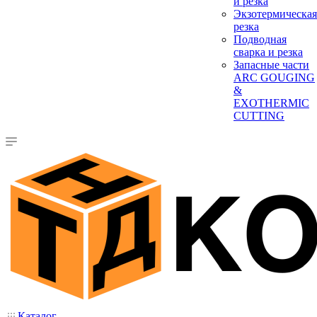
и резка
Экзотермическая
резка
Подводная
сварка и резка
Запасные части
ARC GOUGING
&
EXOTHERMIC
CUTTING
Каталог