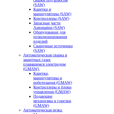
сварки под флюсом
(SAW)
Каретки и
манипуляторы (SAW)
Контроллеры (SAW)
Запасные части
Automation (SAW)
Оборудование для
позиционирования
изделий
Сварочные источники
(SAW)
Автоматическая сварка в
защитных газах
плавящимся электродом
(GMAW)
Каретки,
манипуляторы и
роботизация (GMAW)
Контроллеры и блоки
управления (GMAW)
Подающие
механизмы и горелки
(GMAW)
Автоматическая резка