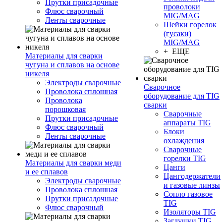
Прутки присадочные
проволоки
Флюс сварочный
MIG/MAG
Ленты сварочные
Шейки горелок
(гусаки)
MIG/MAG
+ ЕЩЕ
Материалы для сварки
чугуна и сплавов на основе
никеля
Электроды сварочные
Сварочное
Проволока сплошная
оборудование для TIG
Проволока
сварки
порошковая
Сварочные
Прутки присадочные
аппараты TIG
Флюс сварочный
Блоки
Ленты сварочные
охлаждения
Сварочные
горелки TIG
Материалы для сварки меди
Цанги
и ее сплавов
Цангодержатели
Электроды сварочные
и газовые линзы
Проволока сплошная
Сопло газовое
Прутки присадочные
TIG
Флюс сварочный
Изоляторы TIG
Заглушки TIG