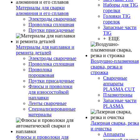
Наборы для TIG
Материалы для сварки
горелки
алюминия и его сплавов
Головки TIG
Электроды сварочные
горелок
Проволока сплошная
Запасные части
Прутки присадочные
TIG
+ ЕЩЕ
Материалы для наплавки и
ремонта деталей
Электроды сварочные
Воздушно-плазменная
Проволока сплошная
сварка, резка и
Проволока
строжка
порошковая
Сварочные
Прутки присадочные
аппараты
Флюсы и проволоки
PLASMA CUT
для износостойкой
Плазмотроны
наплавки
Запасные части
Ленты сварочные
PLASMA
Специализированные
материалы
Лазерная сварка, резка
и очистка
Аппараты
Флюсы и проволоки для
лазерной сварки