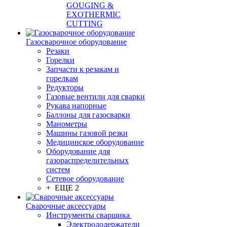
GOUGING &
EXOTHERMIC
CUTTING
Газосварочное оборудование
Резаки
Горелки
Запчасти к резакам и
горелкам
Редукторы
Газовые вентили для сварки
Рукава напорные
Баллоны для газосварки
Манометры
Машины газовой резки
Медицинское оборудование
Оборудование для
газораспределительных
систем
Сетевое оборудование
+ ЕЩЕ 2
Сварочные аксессуары
Инструменты сварщика
Электрододержатели