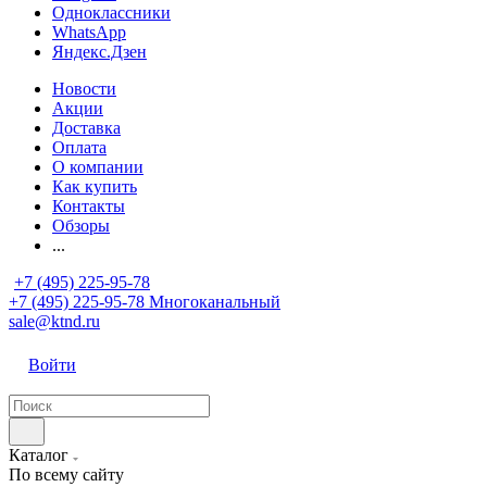
Одноклассники
WhatsApp
Яндекс.Дзен
Новости
Акции
Доставка
Оплата
О компании
Как купить
Контакты
Обзоры
...
+7 (495) 225-95-78
+7 (495) 225-95-78
Многоканальный
sale@ktnd.ru
Войти
Каталог
По всему сайту