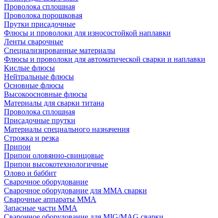
Проволока сплошная
Проволока порошковая
Прутки присадочные
Флюсы и проволоки для износостойкой наплавки
Ленты сварочные
Специализированные материалы
Флюсы и проволоки для автоматической сварки и наплавки
Кислые флюсы
Нейтральные флюсы
Основные флюсы
Высокоосновные флюсы
Материалы для сварки титана
Проволока сплошная
Присадочные прутки
Материалы специального назначения
Строжка и резка
Припои
Припои оловянно-свинцовые
Припои высокотехнологичные
Олово и баббит
Сварочное оборудование
Сварочное оборудование для MMA сварки
Сварочные аппараты MMA
Запасные части MMA
Сварочное оборудование для MIG/MAG сварки