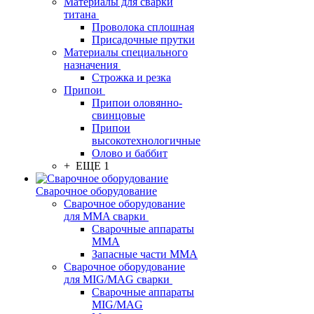
Материалы для сварки
титана
Проволока сплошная
Присадочные прутки
Материалы специального
назначения
Строжка и резка
Припои
Припои оловянно-
свинцовые
Припои
высокотехнологичные
Олово и баббит
+ ЕЩЕ 1
Сварочное оборудование
Сварочное оборудование
для MMA сварки
Сварочные аппараты
MMA
Запасные части MMA
Сварочное оборудование
для MIG/MAG сварки
Сварочные аппараты
MIG/MAG