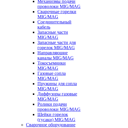
Механизмы подачи
проволоки MIG/MAG
Сварочные горелки
MIG/MAG
Соединительный
кабель
Запасные части
MIG/MAG
Запасные части для
горелок MIG/MAG
Направляющие
каналы MIG/MAG
Токосъемники
MIG/MAG
Газовые сопла
MIG/MAG
Пружины для сопла
MIG/MAG
Диффузоры газовые
MIG/MAG
Ролики подачи
проволоки MIG/MAG
Шейки горелок
(гусаки) MIG/MAG
Сварочное оборудование