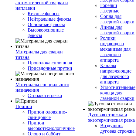
автоматической сварки и
Горелки
наплавки
лазерные
Кислые флюсы
Сопла для
Нейтральные флюсы
лазерной сварки
Основные флюсы
Линзы для
Высокоосновные
лазерной сварки
флюсы
Ролики
подающего
механизма для
Материалы для сварки
лазерного
титана
аппарата
Проволока сплошная
Каналы
Присадочные прутки
направляющие
для лазерного
аппарата
Материалы специального
Уплотнительные
назначения
кольца для
Строжка и резка
лазерной сварки
Припои
Припои оловянно-
Дуговая строжка и
свинцовые
экзотермическая резка
Припои
Воздушно-
высокотехнологичные
дуговая строжка
Олово и баббит