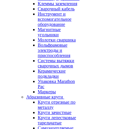
Клеммы заземления
Сварочный кабель
Инструмент и
вспомогательное
оборудование
Магнитные
угольники
Молотки сварщика
Вольфрамовые
электроды и
приспособления
Системы вытяжки
сварочных дымов
Керамические
подкладки
Упаковка Marathon
Pac
Маркеры
Абразивные круги
Круги отрезные по
металлу
Круги зачистные
Круги лепестковые
тарельчатые
Самозацепляемые