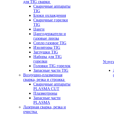
для TIG сварки
Сварочные аппараты
TIG
Блоки охлаждения
Сварочные горелки
TIG
Цанги
Цангодержатели и
газовые линзы
Сопло газовое TIG
Изоляторы TIG
Заглушки TIG
Наборы для TIG
горелки
Услуг
Головки TIG горелок
Запасные части TIG
Воздушно-плазменная
сварка, резка и строжка
Сварочные аппараты
PLASMA CUT
Плазмотроны
Запасные части
PLASMA
Лазерная сварка, резка и
очистка