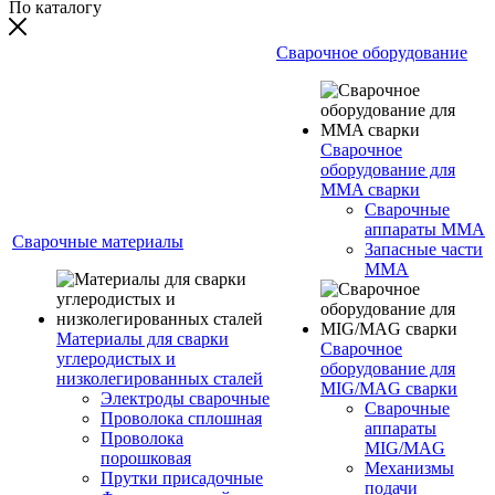
По каталогу
Сварочное оборудование
Сварочное
оборудование для
MMA сварки
Сварочные
аппараты MMA
Сварочные материалы
Запасные части
MMA
Материалы для сварки
Сварочное
углеродистых и
оборудование для
низколегированных сталей
MIG/MAG сварки
Электроды сварочные
Сварочные
Проволока сплошная
аппараты
Проволока
MIG/MAG
порошковая
Механизмы
Прутки присадочные
подачи