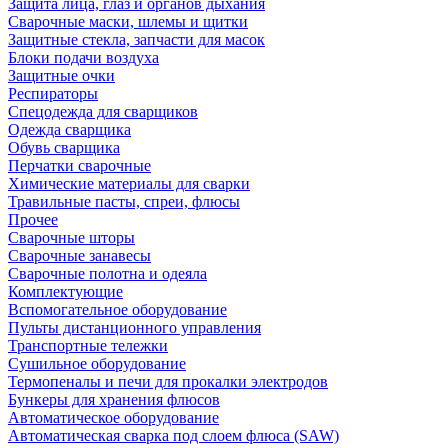
Защита лица, глаз и органов дыхания
Сварочные маски, шлемы и щитки
Защитные стекла, запчасти для масок
Блоки подачи воздуха
Защитные очки
Респираторы
Спецодежда для сварщиков
Одежда сварщика
Обувь сварщика
Перчатки сварочные
Химические материалы для сварки
Травильные пасты, спреи, флюсы
Прочее
Сварочные шторы
Сварочные занавесы
Сварочные полотна и одеяла
Комплектующие
Вспомогательное оборудование
Пульты дистанционного управления
Транспортные тележки
Сушильное оборудование
Термопеналы и печи для прокалки электродов
Бункеры для хранения флюсов
Автоматическое оборудование
Автоматическая сварка под слоем флюса (SAW)