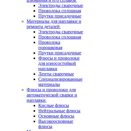
алюминия и его сплавов
Электроды сварочные
Проволока сплошная
Прутки присадочные
Материалы для наплавки и
ремонта деталей
Электроды сварочные
Проволока сплошная
Проволока
порошковая
Прутки присадочные
Флюсы и проволоки
для износостойкой
наплавки
Ленты сварочные
Специализированные
материалы
Флюсы и проволоки для
автоматической сварки и
наплавки
Кислые флюсы
Нейтральные флюсы
Основные флюсы
Высокоосновные
флюсы