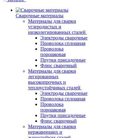
Сварочные материалы
Материалы для сварки
углеродистых и
низколегированных сталей
Электроды сварочные
Проволока сплошная
Проволока
порошковая
Прутки присадочные
Флюс сварочный
Материалы для сварки
легированных
высокопрочных и
теплоустойчивых сталей
Электроды сварочные
Проволока сплошная
Проволока
порошковая
Прутки присадочные
Флюс сварочный
Материалы для сварки
нержавеющих и
жаростойких сталей