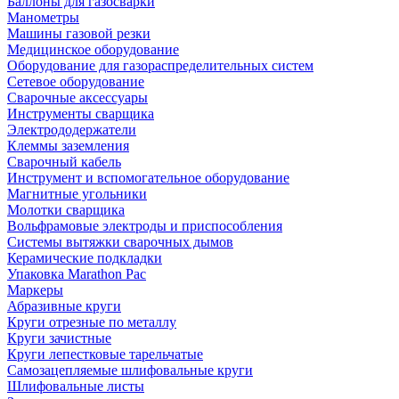
Баллоны для газосварки
Манометры
Машины газовой резки
Медицинское оборудование
Оборудование для газораспределительных систем
Сетевое оборудование
Сварочные аксессуары
Инструменты сварщика
Электрододержатели
Клеммы заземления
Сварочный кабель
Инструмент и вспомогательное оборудование
Магнитные угольники
Молотки сварщика
Вольфрамовые электроды и приспособления
Системы вытяжки сварочных дымов
Керамические подкладки
Упаковка Marathon Pac
Маркеры
Абразивные круги
Круги отрезные по металлу
Круги зачистные
Круги лепестковые тарельчатые
Самозацепляемые шлифовальные круги
Шлифовальные листы