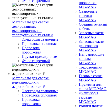
Флюс сварочный
проволоки
MIG/MAG
Сварочные
горелки
MIG/MAG
Материалы для сварки
Соединительны
легированных
кабель
высокопрочных и
Запасные части
теплоустойчивых сталей
MIG/MAG
Электроды сварочные
Запасные части
Проволока сплошная
для горелок
Проволока
MIG/MAG
порошковая
Направляющие
Прутки присадочные
каналы
Флюс сварочный
MIG/MAG
Токосъемники
MIG/MAG
Газовые сопла
Материалы для сварки
MIG/MAG
нержавеющих и
Пружины для
жаростойких сталей
сопла MIG/MAG
Электроды сварочные
Диффузоры
Проволока сплошная
газовые
Проволока
MIG/MAG
порошковая
Ролики подачи