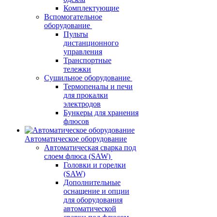
Комплектующие
Вспомогательное
оборудование
Пульты
дистанционного
управления
Транспортные
тележки
Сушильное оборудование
Термопеналы и печи
для прокалки
электродов
Бункеры для хранения
флюсов
Автоматическое оборудование
Автоматическая сварка под
слоем флюса (SAW)
Головки и горелки
(SAW)
Дополнительные
оснащение и опции
для оборудования
автоматической