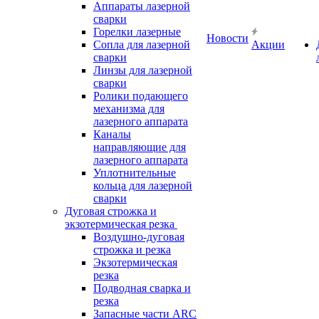
Аппараты лазерной
сварки
Горелки лазерные
Новости
Сопла для лазерной
Акции
сварки
Линзы для лазерной
сварки
Ролики подающего
механизма для
лазерного аппарата
Каналы
направляющие для
лазерного аппарата
Уплотнительные
кольца для лазерной
сварки
Дуговая строжка и
экзотермическая резка
Воздушно-дуговая
строжка и резка
Экзотермическая
резка
Подводная сварка и
резка
Запасные части ARC