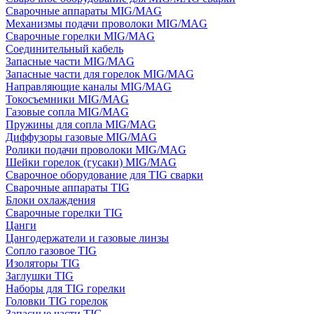
Сварочные аппараты MIG/MAG
Механизмы подачи проволоки MIG/MAG
Сварочные горелки MIG/MAG
Соединительный кабель
Запасные части MIG/MAG
Запасные части для горелок MIG/MAG
Направляющие каналы MIG/MAG
Токосъемники MIG/MAG
Газовые сопла MIG/MAG
Пружины для сопла MIG/MAG
Диффузоры газовые MIG/MAG
Ролики подачи проволоки MIG/MAG
Шейки горелок (гусаки) MIG/MAG
Сварочное оборудование для TIG сварки
Сварочные аппараты TIG
Блоки охлаждения
Сварочные горелки TIG
Цанги
Цангодержатели и газовые линзы
Сопло газовое TIG
Изоляторы TIG
Заглушки TIG
Наборы для TIG горелки
Головки TIG горелок
Запасные части TIG