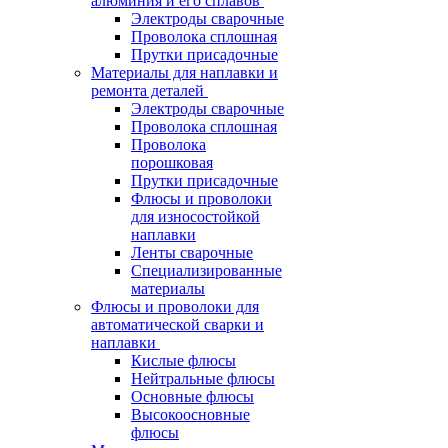
алюминия и его сплавов
Электроды сварочные
Проволока сплошная
Прутки присадочные
Материалы для наплавки и
ремонта деталей
Электроды сварочные
Проволока сплошная
Проволока
порошковая
Прутки присадочные
Флюсы и проволоки
для износостойкой
наплавки
Ленты сварочные
Специализированные
материалы
Флюсы и проволоки для
автоматической сварки и
наплавки
Кислые флюсы
Нейтральные флюсы
Основные флюсы
Высокоосновные
флюсы