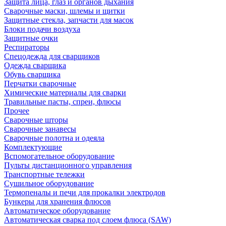
Защита лица, глаз и органов дыхания
Сварочные маски, шлемы и щитки
Защитные стекла, запчасти для масок
Блоки подачи воздуха
Защитные очки
Респираторы
Спецодежда для сварщиков
Одежда сварщика
Обувь сварщика
Перчатки сварочные
Химические материалы для сварки
Травильные пасты, спреи, флюсы
Прочее
Сварочные шторы
Сварочные занавесы
Сварочные полотна и одеяла
Комплектующие
Вспомогательное оборудование
Пульты дистанционного управления
Транспортные тележки
Сушильное оборудование
Термопеналы и печи для прокалки электродов
Бункеры для хранения флюсов
Автоматическое оборудование
Автоматическая сварка под слоем флюса (SAW)