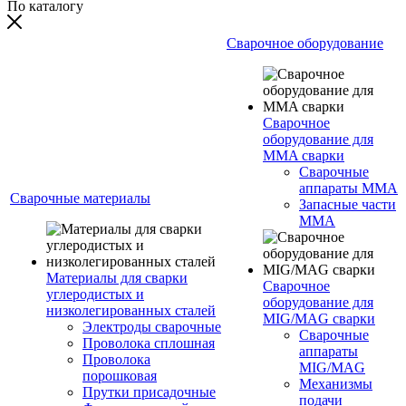
По каталогу
Сварочное оборудование
Сварочное
оборудование для
MMA сварки
Сварочные
аппараты MMA
Сварочные материалы
Запасные части
MMA
Материалы для сварки
Сварочное
углеродистых и
оборудование для
низколегированных сталей
MIG/MAG сварки
Электроды сварочные
Сварочные
Проволока сплошная
аппараты
Проволока
MIG/MAG
порошковая
Механизмы
Прутки присадочные
подачи