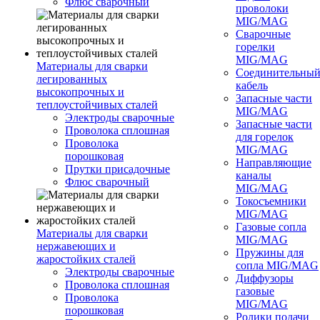
Флюс сварочный
проволоки
MIG/MAG
Сварочные
горелки
MIG/MAG
Материалы для сварки
Соединительны
легированных
кабель
высокопрочных и
Запасные части
теплоустойчивых сталей
MIG/MAG
Электроды сварочные
Запасные части
Проволока сплошная
для горелок
Проволока
MIG/MAG
порошковая
Направляющие
Прутки присадочные
каналы
Флюс сварочный
MIG/MAG
Токосъемники
MIG/MAG
Газовые сопла
Материалы для сварки
MIG/MAG
нержавеющих и
Пружины для
жаростойких сталей
сопла MIG/MAG
Электроды сварочные
Диффузоры
Проволока сплошная
газовые
Проволока
MIG/MAG
порошковая
Ролики подачи