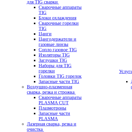
для TIG сварки
Сварочные аппараты
TIG
Блоки охлаждения
Сварочные горелки
TIG
Цанги
Цангодержатели и
газовые линзы
Сопло газовое TIG
Изоляторы TIG
Заглушки TIG
Наборы для TIG
горелки
Услуг
Головки TIG горелок
Запасные части TIG
Воздушно-плазменная
сварка, резка и строжка
Сварочные аппараты
PLASMA CUT
Плазмотроны
Запасные части
PLASMA
Лазерная сварка, резка и
очистка