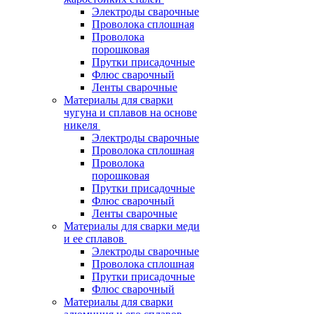
Электроды сварочные
Проволока сплошная
Проволока
порошковая
Прутки присадочные
Флюс сварочный
Ленты сварочные
Материалы для сварки
чугуна и сплавов на основе
никеля
Электроды сварочные
Проволока сплошная
Проволока
порошковая
Прутки присадочные
Флюс сварочный
Ленты сварочные
Материалы для сварки меди
и ее сплавов
Электроды сварочные
Проволока сплошная
Прутки присадочные
Флюс сварочный
Материалы для сварки