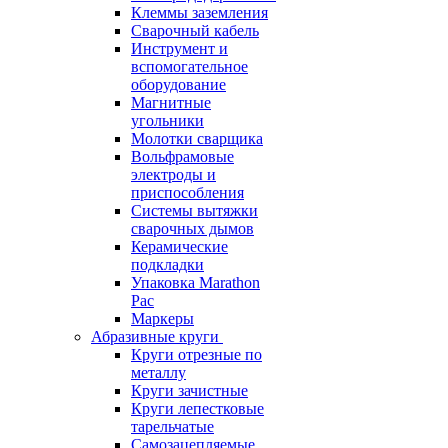
Клеммы заземления
Сварочный кабель
Инструмент и
вспомогательное
оборудование
Магнитные
угольники
Молотки сварщика
Вольфрамовые
электроды и
приспособления
Системы вытяжки
сварочных дымов
Керамические
подкладки
Упаковка Marathon
Pac
Маркеры
Абразивные круги
Круги отрезные по
металлу
Круги зачистные
Круги лепестковые
тарельчатые
Самозацепляемые