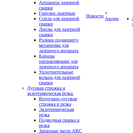
Аппараты лазерной
сварки
Горелки лазерные
Новости
Сопла для лазерной
Акции
сварки
Линзы для лазерной
сварки
Ролики подающего
механизма для
лазерного аппарата
Каналы
направляющие для
лазерного аппарата
Уплотнительные
кольца для лазерной
сварки
Дуговая строжка и
экзотермическая резка
Воздушно-дуговая
строжка и резка
Экзотермическая
резка
Подводная сварка и
резка
Запасные части ARC