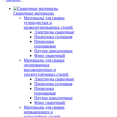
Сварочные материалы
Материалы для сварки
углеродистых и
низколегированных сталей
Электроды сварочные
Проволока сплошная
Проволока
порошковая
Прутки присадочные
Флюс сварочный
Материалы для сварки
легированных
высокопрочных и
теплоустойчивых сталей
Электроды сварочные
Проволока сплошная
Проволока
порошковая
Прутки присадочные
Флюс сварочный
Материалы для сварки
нержавеющих и
жаростойких сталей