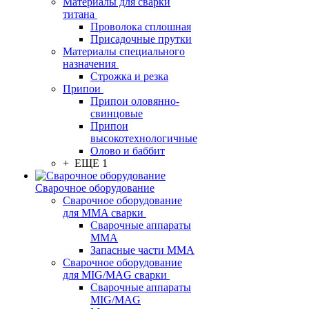
Материалы для сварки
титана
Проволока сплошная
Присадочные прутки
Материалы специального
назначения
Строжка и резка
Припои
Припои оловянно-
свинцовые
Припои
высокотехнологичные
Олово и баббит
+ ЕЩЕ 1
Сварочное оборудование
Сварочное оборудование
для MMA сварки
Сварочные аппараты
MMA
Запасные части MMA
Сварочное оборудование
для MIG/MAG сварки
Сварочные аппараты
MIG/MAG