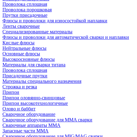
Проволока сплошная
Проволока порошковая
Прутки присадочные
Флюсы и проволоки для износостойкой наплавки
Ленты сварочные
Специализированные материалы
Флюсы и проволоки для автоматической сварки и наплавки
Кислые флюсы
Нейтральные флюсы
Основные флюсы
Высокоосновные флюсы
Материалы для сварки титана
Проволока сплошная
Присадочные прутки
Материалы специального назначения
Строжка и резка
Припои
Припои оловянно-свинцовые
Припои высокотехнологичные
Олово и баббит
Сварочное оборудование
Сварочное оборудование для MMA сварки
Сварочные аппараты MMA
Запасные части MMA
Сварочное оборудование для MIG/MAG сварки