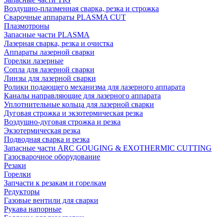
Воздушно-плазменная сварка, резка и строжка
Сварочные аппараты PLASMA CUT
Плазмотроны
Запасные части PLASMA
Лазерная сварка, резка и очистка
Аппараты лазерной сварки
Горелки лазерные
Сопла для лазерной сварки
Линзы для лазерной сварки
Ролики подающего механизма для лазерного аппарата
Каналы направляющие для лазерного аппарата
Уплотнительные кольца для лазерной сварки
Дуговая строжка и экзотермическая резка
Воздушно-дуговая строжка и резка
Экзотермическая резка
Подводная сварка и резка
Запасные части ARC GOUGING & EXOTHERMIC CUTTING
Газосварочное оборудование
Резаки
Горелки
Запчасти к резакам и горелкам
Редукторы
Газовые вентили для сварки
Рукава напорные