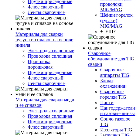
Прутки присадочные
проволоки
Флюс сварочный
MIG/MAG
Ленты сварочные
Шейки горелок
(гусаки)
MIG/MAG
+ ЕЩЕ
Материалы для сварки
чугуна и сплавов на основе
никеля
Электроды сварочные
Сварочное
Проволока сплошная
оборудование для TIG
Проволока
сварки
порошковая
Сварочные
Прутки присадочные
аппараты TIG
Флюс сварочный
Блоки
Ленты сварочные
охлаждения
Сварочные
горелки TIG
Материалы для сварки меди
Цанги
и ее сплавов
Цангодержатели
Электроды сварочные
и газовые линзы
Проволока сплошная
Сопло газовое
Прутки присадочные
TIG
Флюс сварочный
Изоляторы TIG
Заглушки TIG