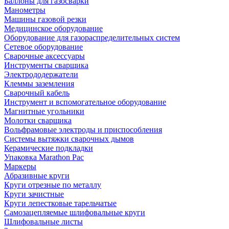
Баллоны для газосварки
Манометры
Машины газовой резки
Медицинское оборудование
Оборудование для газораспределительных систем
Сетевое оборудование
Сварочные аксессуары
Инструменты сварщика
Электрододержатели
Клеммы заземления
Сварочный кабель
Инструмент и вспомогательное оборудование
Магнитные угольники
Молотки сварщика
Вольфрамовые электроды и приспособления
Системы вытяжки сварочных дымов
Керамические подкладки
Упаковка Marathon Pac
Маркеры
Абразивные круги
Круги отрезные по металлу
Круги зачистные
Круги лепестковые тарельчатые
Самозацепляемые шлифовальные круги
Шлифовальные листы