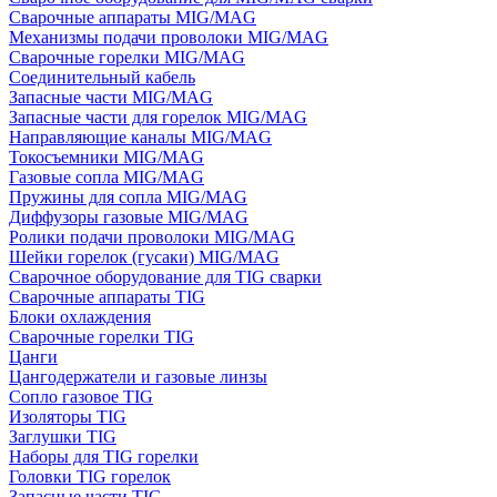
Сварочные аппараты MIG/MAG
Механизмы подачи проволоки MIG/MAG
Сварочные горелки MIG/MAG
Соединительный кабель
Запасные части MIG/MAG
Запасные части для горелок MIG/MAG
Направляющие каналы MIG/MAG
Токосъемники MIG/MAG
Газовые сопла MIG/MAG
Пружины для сопла MIG/MAG
Диффузоры газовые MIG/MAG
Ролики подачи проволоки MIG/MAG
Шейки горелок (гусаки) MIG/MAG
Сварочное оборудование для TIG сварки
Сварочные аппараты TIG
Блоки охлаждения
Сварочные горелки TIG
Цанги
Цангодержатели и газовые линзы
Сопло газовое TIG
Изоляторы TIG
Заглушки TIG
Наборы для TIG горелки
Головки TIG горелок
Запасные части TIG