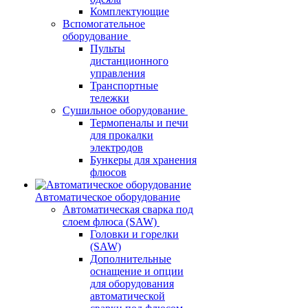
Комплектующие
Вспомогательное
оборудование
Пульты
дистанционного
управления
Транспортные
тележки
Сушильное оборудование
Термопеналы и печи
для прокалки
электродов
Бункеры для хранения
флюсов
Автоматическое оборудование
Автоматическая сварка под
слоем флюса (SAW)
Головки и горелки
(SAW)
Дополнительные
оснащение и опции
для оборудования
автоматической