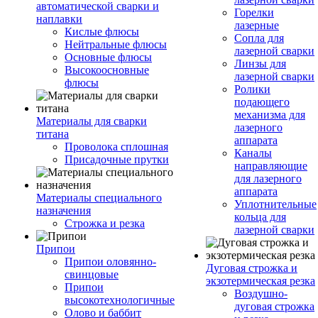
автоматической сварки и
Горелки
наплавки
лазерные
Кислые флюсы
Сопла для
Нейтральные флюсы
лазерной сварки
Основные флюсы
Линзы для
Высокоосновные
лазерной сварки
флюсы
Ролики
подающего
механизма для
Материалы для сварки
лазерного
титана
аппарата
Проволока сплошная
Каналы
Присадочные прутки
направляющие
для лазерного
аппарата
Материалы специального
Уплотнительные
назначения
кольца для
Строжка и резка
лазерной сварки
Припои
Припои оловянно-
Дуговая строжка и
свинцовые
экзотермическая резка
Припои
Воздушно-
высокотехнологичные
дуговая строжка
Олово и баббит