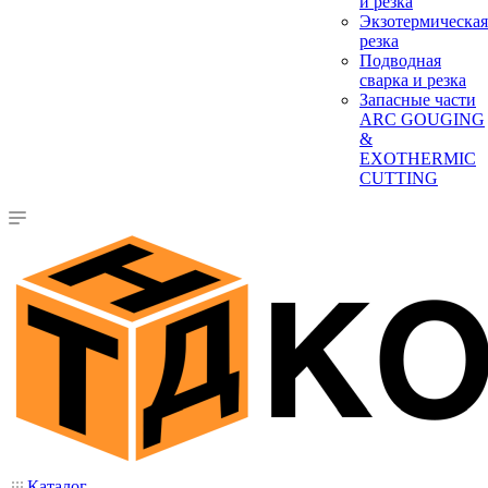
и резка
Экзотермическая
резка
Подводная
сварка и резка
Запасные части
ARC GOUGING
&
EXOTHERMIC
CUTTING
Каталог