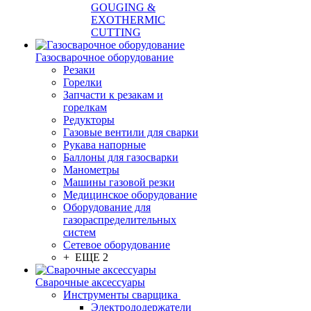
GOUGING &
EXOTHERMIC
CUTTING
Газосварочное оборудование
Резаки
Горелки
Запчасти к резакам и
горелкам
Редукторы
Газовые вентили для сварки
Рукава напорные
Баллоны для газосварки
Манометры
Машины газовой резки
Медицинское оборудование
Оборудование для
газораспределительных
систем
Сетевое оборудование
+ ЕЩЕ 2
Сварочные аксессуары
Инструменты сварщика
Электрододержатели