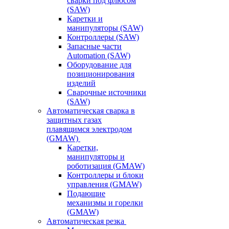
сварки под флюсом
(SAW)
Каретки и
манипуляторы (SAW)
Контроллеры (SAW)
Запасные части
Automation (SAW)
Оборудование для
позиционирования
изделий
Сварочные источники
(SAW)
Автоматическая сварка в
защитных газах
плавящимся электродом
(GMAW)
Каретки,
манипуляторы и
роботизация (GMAW)
Контроллеры и блоки
управления (GMAW)
Подающие
механизмы и горелки
(GMAW)
Автоматическая резка