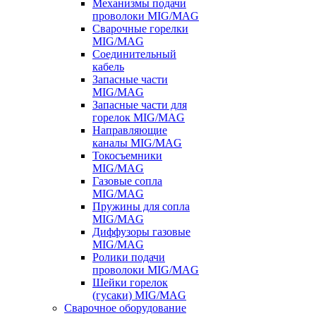
Механизмы подачи
проволоки MIG/MAG
Сварочные горелки
MIG/MAG
Соединительный
кабель
Запасные части
MIG/MAG
Запасные части для
горелок MIG/MAG
Направляющие
каналы MIG/MAG
Токосъемники
MIG/MAG
Газовые сопла
MIG/MAG
Пружины для сопла
MIG/MAG
Диффузоры газовые
MIG/MAG
Ролики подачи
проволоки MIG/MAG
Шейки горелок
(гусаки) MIG/MAG
Сварочное оборудование