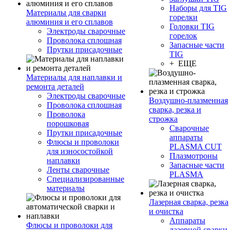
Наборы для TIG
Материалы для сварки
горелки
алюминия и его сплавов
Головки TIG
Электроды сварочные
горелок
Проволока сплошная
Запасные части
Прутки присадочные
TIG
+ ЕЩЕ
Материалы для наплавки и
ремонта деталей
Электроды сварочные
Воздушно-плазменная
Проволока сплошная
сварка, резка и
Проволока
строжка
порошковая
Сварочные
Прутки присадочные
аппараты
Флюсы и проволоки
PLASMA CUT
для износостойкой
Плазмотроны
наплавки
Запасные части
Ленты сварочные
PLASMA
Специализированные
материалы
Лазерная сварка, резка
и очистка
Аппараты
Флюсы и проволоки для
лазерной сварки