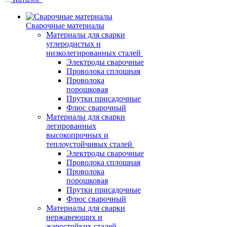
Сварочные материалы
Материалы для сварки
углеродистых и
низколегированных сталей
Электроды сварочные
Проволока сплошная
Проволока
порошковая
Прутки присадочные
Флюс сварочный
Материалы для сварки
легированных
высокопрочных и
теплоустойчивых сталей
Электроды сварочные
Проволока сплошная
Проволока
порошковая
Прутки присадочные
Флюс сварочный
Материалы для сварки
нержавеющих и
жаростойких сталей