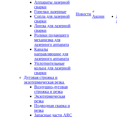
Аппараты лазерной
сварки
Горелки лазерные
Новости
Сопла для лазерной
Акции
сварки
Линзы для лазерной
сварки
Ролики подающего
механизма для
лазерного аппарата
Каналы
направляющие для
лазерного аппарата
Уплотнительные
кольца для лазерной
сварки
Дуговая строжка и
экзотермическая резка
Воздушно-дуговая
строжка и резка
Экзотермическая
резка
Подводная сварка и
резка
Запасные части ARC