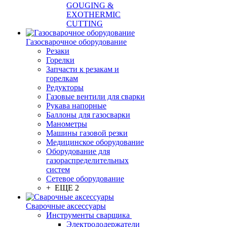
GOUGING &
EXOTHERMIC
CUTTING
Газосварочное оборудование
Резаки
Горелки
Запчасти к резакам и
горелкам
Редукторы
Газовые вентили для сварки
Рукава напорные
Баллоны для газосварки
Манометры
Машины газовой резки
Медицинское оборудование
Оборудование для
газораспределительных
систем
Сетевое оборудование
+ ЕЩЕ 2
Сварочные аксессуары
Инструменты сварщика
Электрододержатели