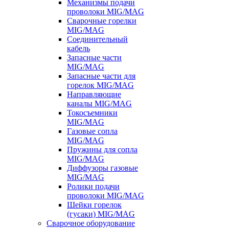
Механизмы подачи
проволоки MIG/MAG
Сварочные горелки
MIG/MAG
Соединительный
кабель
Запасные части
MIG/MAG
Запасные части для
горелок MIG/MAG
Направляющие
каналы MIG/MAG
Токосъемники
MIG/MAG
Газовые сопла
MIG/MAG
Пружины для сопла
MIG/MAG
Диффузоры газовые
MIG/MAG
Ролики подачи
проволоки MIG/MAG
Шейки горелок
(гусаки) MIG/MAG
Сварочное оборудование