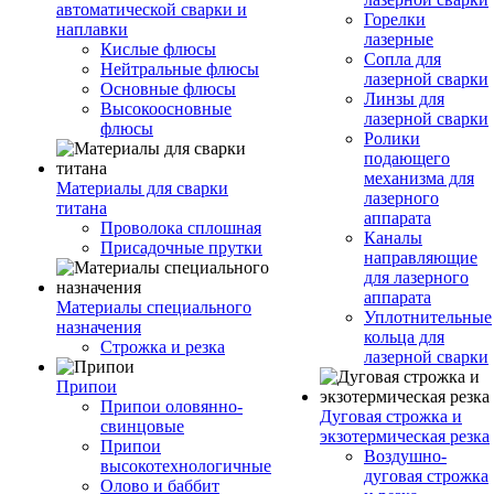
автоматической сварки и
Горелки
наплавки
лазерные
Кислые флюсы
Сопла для
Нейтральные флюсы
лазерной сварки
Основные флюсы
Линзы для
Высокоосновные
лазерной сварки
флюсы
Ролики
подающего
механизма для
Материалы для сварки
лазерного
титана
аппарата
Проволока сплошная
Каналы
Присадочные прутки
направляющие
для лазерного
аппарата
Материалы специального
Уплотнительные
назначения
кольца для
Строжка и резка
лазерной сварки
Припои
Припои оловянно-
Дуговая строжка и
свинцовые
экзотермическая резка
Припои
Воздушно-
высокотехнологичные
дуговая строжка
Олово и баббит