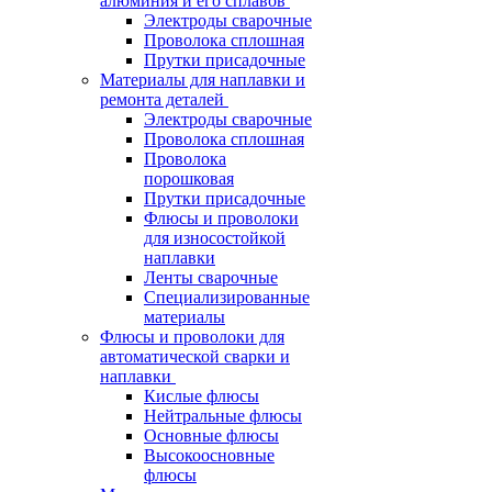
алюминия и его сплавов
Электроды сварочные
Проволока сплошная
Прутки присадочные
Материалы для наплавки и
ремонта деталей
Электроды сварочные
Проволока сплошная
Проволока
порошковая
Прутки присадочные
Флюсы и проволоки
для износостойкой
наплавки
Ленты сварочные
Специализированные
материалы
Флюсы и проволоки для
автоматической сварки и
наплавки
Кислые флюсы
Нейтральные флюсы
Основные флюсы
Высокоосновные
флюсы