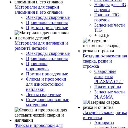
Наборы для TIG
Материалы для сварки
горелки
алюминия и его сплавов
Головки TIG
Электроды сварочные
горелок
Проволока сплошная
Запасные части
Прутки присадочные
TIG
+ ЕЩЕ
Материалы для наплавки и
ремонта деталей
Электроды сварочные
Воздушно-плазменная
Проволока сплошная
сварка, резка и
Проволока
строжка
порошковая
Сварочные
Прутки присадочные
аппараты
Флюсы и проволоки
PLASMA CUT
для износостойкой
Плазмотроны
наплавки
Запасные части
Ленты сварочные
PLASMA
Специализированные
материалы
Лазерная сварка, резка
и очистка
Аппараты
Флюсы и проволоки для
лазерной сварки