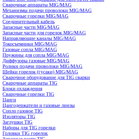
Сварочные аппараты MIG/MAG
Механизмы подачи проволоки MIG/MAG
Сварочные горелки MIG/MAG
Соединительный кабель
Запасные части MIG/MAG
Запасные части для горелок MIG/MAG
Направляющие каналы MIG/MAG
Токосъемники MIG/MAG
Газовые сопла MIG/MAG
Пружины для сопла MIG/MAG
Диффузоры газовые MIG/MAG
Ролики подачи проволоки MIG/MAG
Шейки горелок (гусаки) MIG/MAG
Сварочное оборудование для TIG сварки
Сварочные аппараты TIG
Блоки охлаждения
Сварочные горелки TIG
Цанги
Цангодержатели и газовые линзы
Сопло газовое TIG
Изоляторы TIG
Заглушки TIG
Наборы для TIG горелки
Головки TIG горелок
Запасные части TIG