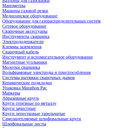
Баллоны для газосварки
Манометры
Машины газовой резки
Медицинское оборудование
Оборудование для газораспределительных систем
Сетевое оборудование
Сварочные аксессуары
Инструменты сварщика
Электрододержатели
Клеммы заземления
Сварочный кабель
Инструмент и вспомогательное оборудование
Магнитные угольники
Молотки сварщика
Вольфрамовые электроды и приспособления
Системы вытяжки сварочных дымов
Керамические подкладки
Упаковка Marathon Pac
Маркеры
Абразивные круги
Круги отрезные по металлу
Круги зачистные
Круги лепестковые тарельчатые
Самозацепляемые шлифовальные круги
Шлифовальные листы