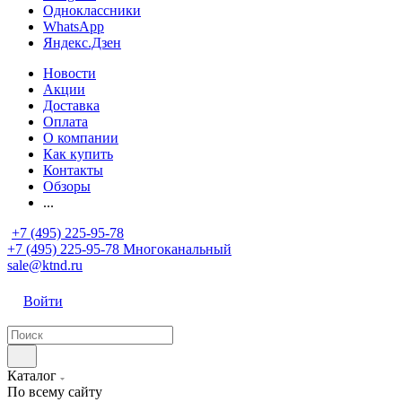
Одноклассники
WhatsApp
Яндекс.Дзен
Новости
Акции
Доставка
Оплата
О компании
Как купить
Контакты
Обзоры
...
+7 (495) 225-95-78
+7 (495) 225-95-78
Многоканальный
sale@ktnd.ru
Войти
Каталог
По всему сайту