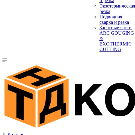
и резка
Экзотермическая
резка
Подводная
сварка и резка
Запасные части
ARC GOUGING
&
EXOTHERMIC
CUTTING
Каталог