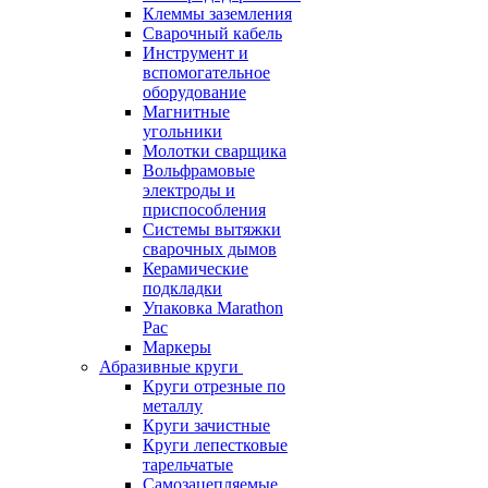
Клеммы заземления
Сварочный кабель
Инструмент и
вспомогательное
оборудование
Магнитные
угольники
Молотки сварщика
Вольфрамовые
электроды и
приспособления
Системы вытяжки
сварочных дымов
Керамические
подкладки
Упаковка Marathon
Pac
Маркеры
Абразивные круги
Круги отрезные по
металлу
Круги зачистные
Круги лепестковые
тарельчатые
Самозацепляемые