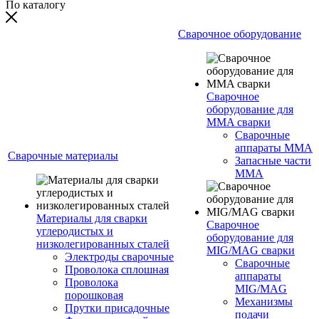
По каталогу
Сварочное оборудование
Сварочное
оборудование для
MMA сварки
Сварочные
аппараты MMA
Сварочные материалы
Запасные части
MMA
Материалы для сварки
Сварочное
углеродистых и
оборудование для
низколегированных сталей
MIG/MAG сварки
Электроды сварочные
Сварочные
Проволока сплошная
аппараты
Проволока
MIG/MAG
порошковая
Механизмы
Прутки присадочные
подачи