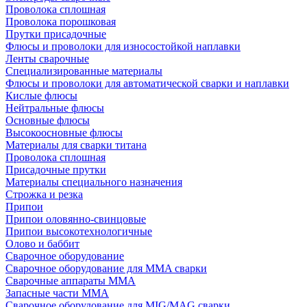
Проволока сплошная
Проволока порошковая
Прутки присадочные
Флюсы и проволоки для износостойкой наплавки
Ленты сварочные
Специализированные материалы
Флюсы и проволоки для автоматической сварки и наплавки
Кислые флюсы
Нейтральные флюсы
Основные флюсы
Высокоосновные флюсы
Материалы для сварки титана
Проволока сплошная
Присадочные прутки
Материалы специального назначения
Строжка и резка
Припои
Припои оловянно-свинцовые
Припои высокотехнологичные
Олово и баббит
Сварочное оборудование
Сварочное оборудование для MMA сварки
Сварочные аппараты MMA
Запасные части MMA
Сварочное оборудование для MIG/MAG сварки