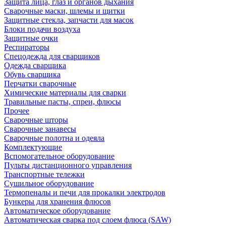
Защита лица, глаз и органов дыхания
Сварочные маски, шлемы и щитки
Защитные стекла, запчасти для масок
Блоки подачи воздуха
Защитные очки
Респираторы
Спецодежда для сварщиков
Одежда сварщика
Обувь сварщика
Перчатки сварочные
Химические материалы для сварки
Травильные пасты, спреи, флюсы
Прочее
Сварочные шторы
Сварочные занавесы
Сварочные полотна и одеяла
Комплектующие
Вспомогательное оборудование
Пульты дистанционного управления
Транспортные тележки
Сушильное оборудование
Термопеналы и печи для прокалки электродов
Бункеры для хранения флюсов
Автоматическое оборудование
Автоматическая сварка под слоем флюса (SAW)