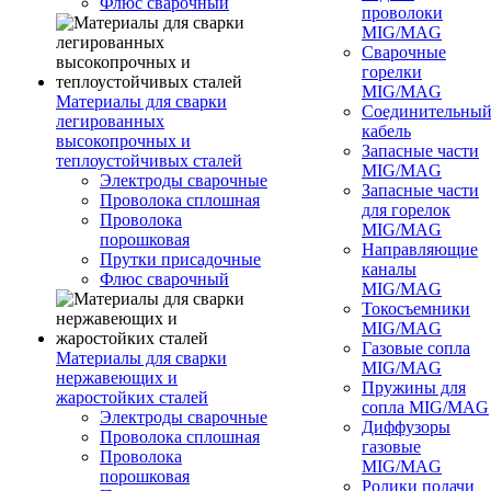
Флюс сварочный
проволоки
MIG/MAG
Сварочные
горелки
MIG/MAG
Материалы для сварки
Соединительны
легированных
кабель
высокопрочных и
Запасные части
теплоустойчивых сталей
MIG/MAG
Электроды сварочные
Запасные части
Проволока сплошная
для горелок
Проволока
MIG/MAG
порошковая
Направляющие
Прутки присадочные
каналы
Флюс сварочный
MIG/MAG
Токосъемники
MIG/MAG
Газовые сопла
Материалы для сварки
MIG/MAG
нержавеющих и
Пружины для
жаростойких сталей
сопла MIG/MAG
Электроды сварочные
Диффузоры
Проволока сплошная
газовые
Проволока
MIG/MAG
порошковая
Ролики подачи