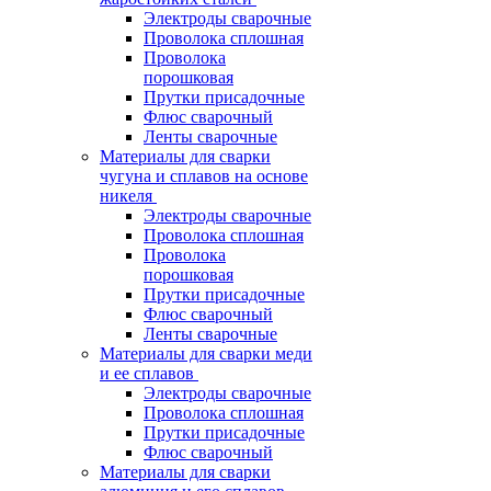
Электроды сварочные
Проволока сплошная
Проволока
порошковая
Прутки присадочные
Флюс сварочный
Ленты сварочные
Материалы для сварки
чугуна и сплавов на основе
никеля
Электроды сварочные
Проволока сплошная
Проволока
порошковая
Прутки присадочные
Флюс сварочный
Ленты сварочные
Материалы для сварки меди
и ее сплавов
Электроды сварочные
Проволока сплошная
Прутки присадочные
Флюс сварочный
Материалы для сварки