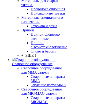
Материалы для сварки
титана
Проволока сплошная
Присадочные прутки
Материалы специального
назначения
Строжка и резка
Припои
Припои оловянно-
свинцовые
Припои
высокотехнологичные
Олово и баббит
+ ЕЩЕ 1
Сварочное оборудование
Сварочное оборудование
для MMA сварки
Сварочные аппараты
MMA
Запасные части MMA
Сварочное оборудование
для MIG/MAG сварки
Сварочные аппараты
MIG/MAG