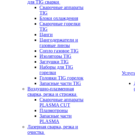
для TIG сварки
Сварочные аппараты
TIG
Блоки охлаждения
Сварочные горелки
TIG
Цанги
Цангодержатели и
газовые линзы
Сопло газовое TIG
Изоляторы TIG
Заглушки TIG
Наборы для TIG
горелки
Услуг
Головки TIG горелок
Запасные части TIG
Воздушно-плазменная
сварка, резка и строжка
Сварочные аппараты
PLASMA CUT
Плазмотроны
Запасные части
PLASMA
Лазерная сварка, резка и
очистка