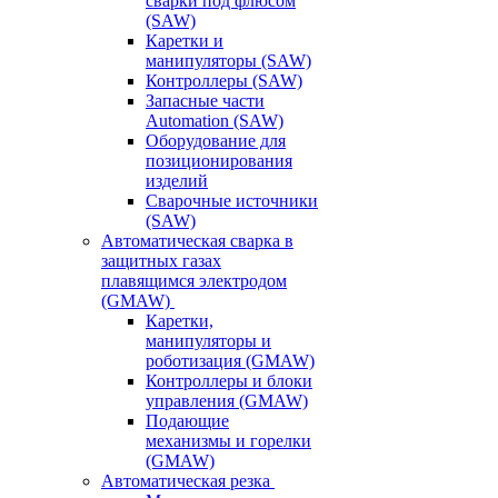
сварки под флюсом
(SAW)
Каретки и
манипуляторы (SAW)
Контроллеры (SAW)
Запасные части
Automation (SAW)
Оборудование для
позиционирования
изделий
Сварочные источники
(SAW)
Автоматическая сварка в
защитных газах
плавящимся электродом
(GMAW)
Каретки,
манипуляторы и
роботизация (GMAW)
Контроллеры и блоки
управления (GMAW)
Подающие
механизмы и горелки
(GMAW)
Автоматическая резка