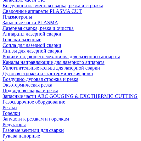
Воздушно-плазменная сварка, резка и строжка
Сварочные аппараты PLASMA CUT
Плазмотроны
Запасные части PLASMA
Лазерная сварка, резка и очистка
Аппараты лазерной сварки
Горелки лазерные
Сопла для лазерной сварки
Линзы для лазерной сварки
Ролики подающего механизма для лазерного аппарата
Каналы направляющие для лазерного аппарата
Уплотнительные кольца для лазерной сварки
Дуговая строжка и экзотермическая резка
Воздушно-дуговая строжка и резка
Экзотермическая резка
Подводная сварка и резка
Запасные части ARC GOUGING & EXOTHERMIC CUTTING
Газосварочное оборудование
Резаки
Горелки
Запчасти к резакам и горелкам
Редукторы
Газовые вентили для сварки
Рукава напорные