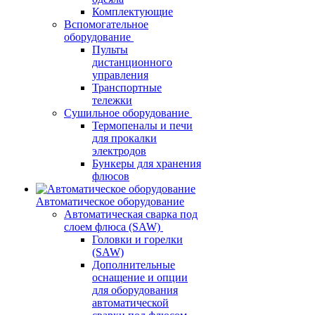
Комплектующие
Вспомогательное
оборудование
Пульты
дистанционного
управления
Транспортные
тележки
Сушильное оборудование
Термопеналы и печи
для прокалки
электродов
Бункеры для хранения
флюсов
Автоматическое оборудование
Автоматическая сварка под
слоем флюса (SAW)
Головки и горелки
(SAW)
Дополнительные
оснащение и опции
для оборудования
автоматической