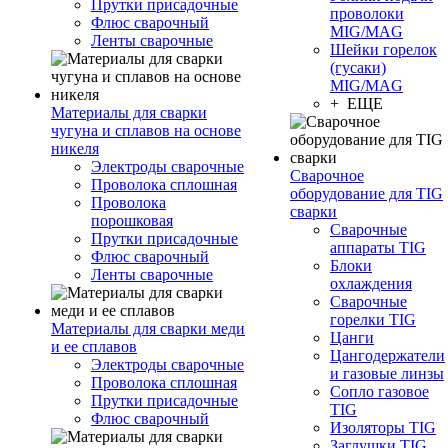
Прутки присадочные
проволоки
Флюс сварочный
MIG/MAG
Ленты сварочные
Шейки горелок
(гусаки)
MIG/MAG
+ ЕЩЕ
Материалы для сварки
чугуна и сплавов на основе
никеля
Электроды сварочные
Сварочное
Проволока сплошная
оборудование для TIG
Проволока
сварки
порошковая
Сварочные
Прутки присадочные
аппараты TIG
Флюс сварочный
Блоки
Ленты сварочные
охлаждения
Сварочные
горелки TIG
Материалы для сварки меди
Цанги
и ее сплавов
Цангодержатели
Электроды сварочные
и газовые линзы
Проволока сплошная
Сопло газовое
Прутки присадочные
TIG
Флюс сварочный
Изоляторы TIG
Заглушки TIG