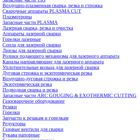
Воздушно-плазменная сварка, резка и строжка
Сварочные аппараты PLASMA CUT
Плазмотроны
Запасные части PLASMA
Лазерная сварка, резка и очистка
Аппараты лазерной сварки
Горелки лазерные
Сопла для лазерной сварки
Линзы для лазерной сварки
Ролики подающего механизма для лазерного аппарата
Каналы направляющие для лазерного аппарата
Уплотнительные кольца для лазерной сварки
Дуговая строжка и экзотермическая резка
Воздушно-дуговая строжка и резка
Экзотермическая резка
Подводная сварка и резка
Запасные части ARC GOUGING & EXOTHERMIC CUTTING
Газосварочное оборудование
Резаки
Горелки
Запчасти к резакам и горелкам
Редукторы
Газовые вентили для сварки
Рукава напорные