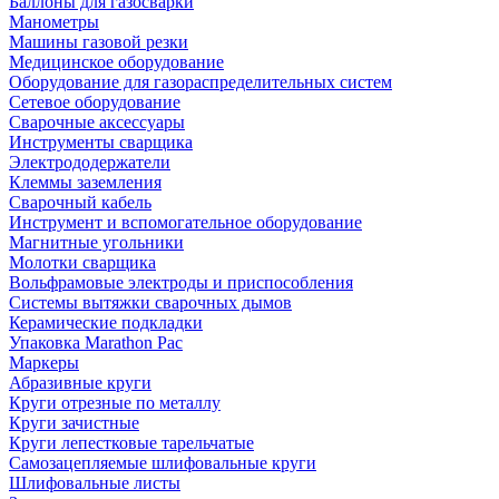
Баллоны для газосварки
Манометры
Машины газовой резки
Медицинское оборудование
Оборудование для газораспределительных систем
Сетевое оборудование
Сварочные аксессуары
Инструменты сварщика
Электрододержатели
Клеммы заземления
Сварочный кабель
Инструмент и вспомогательное оборудование
Магнитные угольники
Молотки сварщика
Вольфрамовые электроды и приспособления
Системы вытяжки сварочных дымов
Керамические подкладки
Упаковка Marathon Pac
Маркеры
Абразивные круги
Круги отрезные по металлу
Круги зачистные
Круги лепестковые тарельчатые
Самозацепляемые шлифовальные круги
Шлифовальные листы