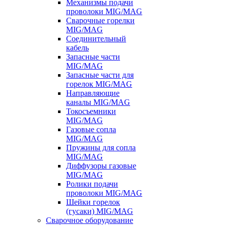
Механизмы подачи
проволоки MIG/MAG
Сварочные горелки
MIG/MAG
Соединительный
кабель
Запасные части
MIG/MAG
Запасные части для
горелок MIG/MAG
Направляющие
каналы MIG/MAG
Токосъемники
MIG/MAG
Газовые сопла
MIG/MAG
Пружины для сопла
MIG/MAG
Диффузоры газовые
MIG/MAG
Ролики подачи
проволоки MIG/MAG
Шейки горелок
(гусаки) MIG/MAG
Сварочное оборудование