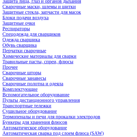
Защита лица, глаз и органов дыхания
Сварочные маски, шлемы и щитки
Защитные стекла, запчасти для масок
Блоки подачи воздуха
Защитные очки
Респираторы
Спецодежда для сварщиков
Одежда сварщика
Обувь сварщика
Перчатки сварочные
Химические материалы для сварки
Травильные пасты, спреи, флюсы
Прочее
Сварочные шторы
Сварочные занавесы
Сварочные полотна и одеяла
Комплектующие
Вспомогательное оборудование
Пульты дистанционного управления
Транспортные тележки
Сушильное оборудование
Термопеналы и печи для прокалки электродов
Бункеры для хранения флюсов
Автоматическое оборудование
Автоматическая сварка под слоем флюса (SAW)