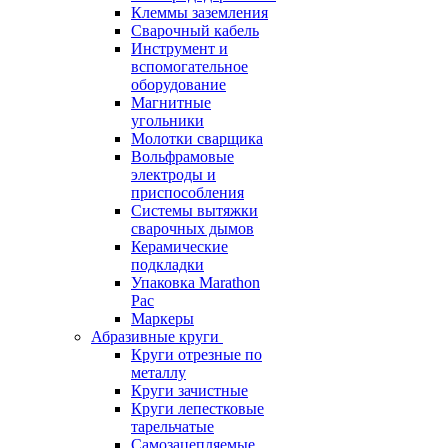
Клеммы заземления
Сварочный кабель
Инструмент и
вспомогательное
оборудование
Магнитные
угольники
Молотки сварщика
Вольфрамовые
электроды и
приспособления
Системы вытяжки
сварочных дымов
Керамические
подкладки
Упаковка Marathon
Pac
Маркеры
Абразивные круги
Круги отрезные по
металлу
Круги зачистные
Круги лепестковые
тарельчатые
Самозацепляемые