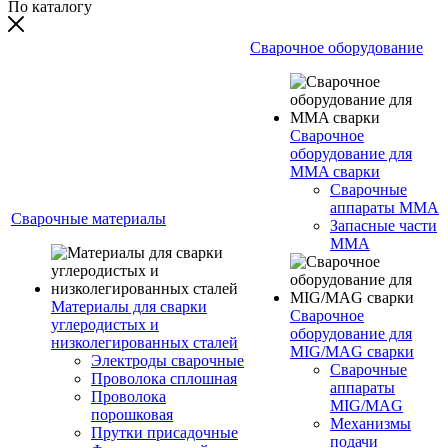
По каталогу
Сварочное оборудование
Сварочное
оборудование для
MMA сварки
Сварочные
аппараты MMA
Сварочные материалы
Запасные части
MMA
Материалы для сварки
Сварочное
углеродистых и
оборудование для
низколегированных сталей
MIG/MAG сварки
Электроды сварочные
Сварочные
Проволока сплошная
аппараты
Проволока
MIG/MAG
порошковая
Механизмы
Прутки присадочные
подачи