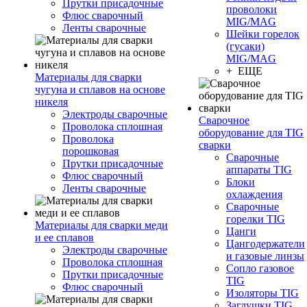
Прутки присадочные
проволоки
Флюс сварочный
MIG/MAG
Ленты сварочные
Шейки горелок
(гусаки)
MIG/MAG
+ ЕЩЕ
Материалы для сварки
чугуна и сплавов на основе
никеля
Электроды сварочные
Сварочное
Проволока сплошная
оборудование для TIG
Проволока
сварки
порошковая
Сварочные
Прутки присадочные
аппараты TIG
Флюс сварочный
Блоки
Ленты сварочные
охлаждения
Сварочные
горелки TIG
Материалы для сварки меди
Цанги
и ее сплавов
Цангодержатели
Электроды сварочные
и газовые линзы
Проволока сплошная
Сопло газовое
Прутки присадочные
TIG
Флюс сварочный
Изоляторы TIG
Заглушки TIG