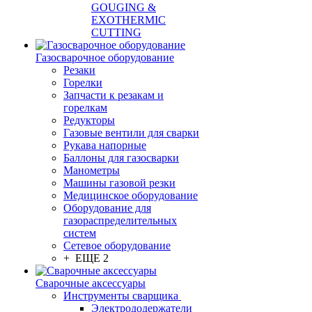
GOUGING &
EXOTHERMIC
CUTTING
Газосварочное оборудование
Резаки
Горелки
Запчасти к резакам и
горелкам
Редукторы
Газовые вентили для сварки
Рукава напорные
Баллоны для газосварки
Манометры
Машины газовой резки
Медицинское оборудование
Оборудование для
газораспределительных
систем
Сетевое оборудование
+ ЕЩЕ 2
Сварочные аксессуары
Инструменты сварщика
Электрододержатели