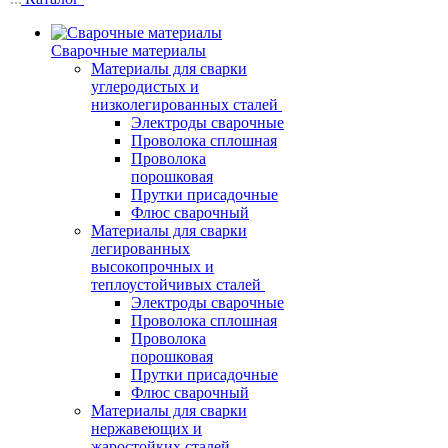
Сварочные материалы
Материалы для сварки
углеродистых и
низколегированных сталей
Электроды сварочные
Проволока сплошная
Проволока
порошковая
Прутки присадочные
Флюс сварочный
Материалы для сварки
легированных
высокопрочных и
теплоустойчивых сталей
Электроды сварочные
Проволока сплошная
Проволока
порошковая
Прутки присадочные
Флюс сварочный
Материалы для сварки
нержавеющих и
жаростойких сталей