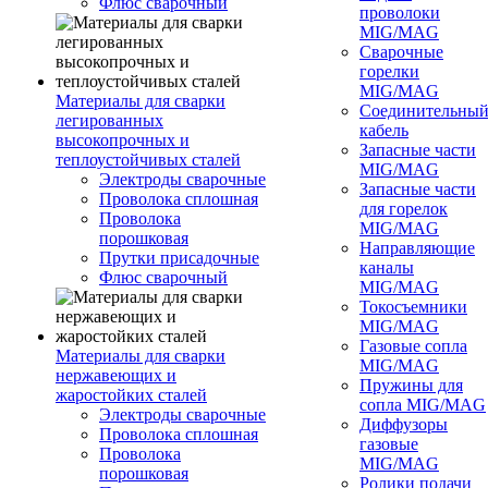
Флюс сварочный
проволоки
MIG/MAG
Сварочные
горелки
MIG/MAG
Материалы для сварки
Соединительны
легированных
кабель
высокопрочных и
Запасные части
теплоустойчивых сталей
MIG/MAG
Электроды сварочные
Запасные части
Проволока сплошная
для горелок
Проволока
MIG/MAG
порошковая
Направляющие
Прутки присадочные
каналы
Флюс сварочный
MIG/MAG
Токосъемники
MIG/MAG
Газовые сопла
Материалы для сварки
MIG/MAG
нержавеющих и
Пружины для
жаростойких сталей
сопла MIG/MAG
Электроды сварочные
Диффузоры
Проволока сплошная
газовые
Проволока
MIG/MAG
порошковая
Ролики подачи