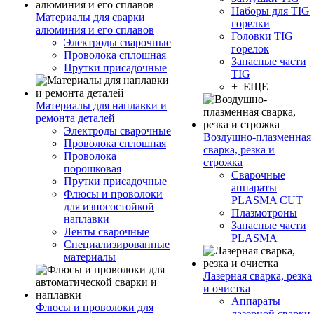
Наборы для TIG
Материалы для сварки
горелки
алюминия и его сплавов
Головки TIG
Электроды сварочные
горелок
Проволока сплошная
Запасные части
Прутки присадочные
TIG
+ ЕЩЕ
Материалы для наплавки и
ремонта деталей
Электроды сварочные
Воздушно-плазменная
Проволока сплошная
сварка, резка и
Проволока
строжка
порошковая
Сварочные
Прутки присадочные
аппараты
Флюсы и проволоки
PLASMA CUT
для износостойкой
Плазмотроны
наплавки
Запасные части
Ленты сварочные
PLASMA
Специализированные
материалы
Лазерная сварка, резка
и очистка
Аппараты
Флюсы и проволоки для
лазерной сварки