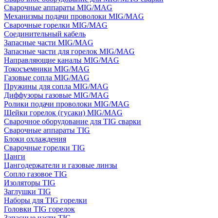
Сварочные аппараты MIG/MAG
Механизмы подачи проволоки MIG/MAG
Сварочные горелки MIG/MAG
Соединительный кабель
Запасные части MIG/MAG
Запасные части для горелок MIG/MAG
Направляющие каналы MIG/MAG
Токосъемники MIG/MAG
Газовые сопла MIG/MAG
Пружины для сопла MIG/MAG
Диффузоры газовые MIG/MAG
Ролики подачи проволоки MIG/MAG
Шейки горелок (гусаки) MIG/MAG
Сварочное оборудование для TIG сварки
Сварочные аппараты TIG
Блоки охлаждения
Сварочные горелки TIG
Цанги
Цангодержатели и газовые линзы
Сопло газовое TIG
Изоляторы TIG
Заглушки TIG
Наборы для TIG горелки
Головки TIG горелок
Запасные части TIG