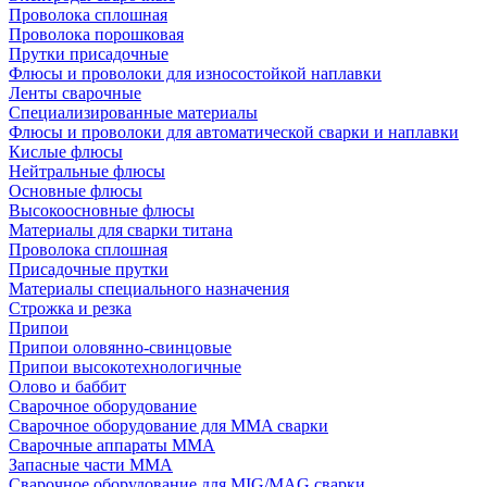
Проволока сплошная
Проволока порошковая
Прутки присадочные
Флюсы и проволоки для износостойкой наплавки
Ленты сварочные
Специализированные материалы
Флюсы и проволоки для автоматической сварки и наплавки
Кислые флюсы
Нейтральные флюсы
Основные флюсы
Высокоосновные флюсы
Материалы для сварки титана
Проволока сплошная
Присадочные прутки
Материалы специального назначения
Строжка и резка
Припои
Припои оловянно-свинцовые
Припои высокотехнологичные
Олово и баббит
Сварочное оборудование
Сварочное оборудование для MMA сварки
Сварочные аппараты MMA
Запасные части MMA
Сварочное оборудование для MIG/MAG сварки