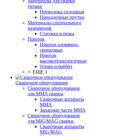
Материалы для сварки
титана
Проволока сплошная
Присадочные прутки
Материалы специального
назначения
Строжка и резка
Припои
Припои оловянно-
свинцовые
Припои
высокотехнологичные
Олово и баббит
+ ЕЩЕ 1
Сварочное оборудование
Сварочное оборудование
для MMA сварки
Сварочные аппараты
MMA
Запасные части MMA
Сварочное оборудование
для MIG/MAG сварки
Сварочные аппараты
MIG/MAG