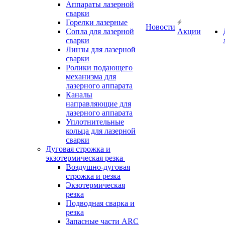
Аппараты лазерной
сварки
Горелки лазерные
Новости
Сопла для лазерной
Акции
сварки
Линзы для лазерной
сварки
Ролики подающего
механизма для
лазерного аппарата
Каналы
направляющие для
лазерного аппарата
Уплотнительные
кольца для лазерной
сварки
Дуговая строжка и
экзотермическая резка
Воздушно-дуговая
строжка и резка
Экзотермическая
резка
Подводная сварка и
резка
Запасные части ARC