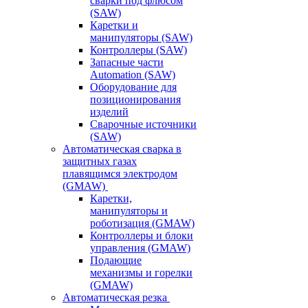
сварки под флюсом
(SAW)
Каретки и
манипуляторы (SAW)
Контроллеры (SAW)
Запасные части
Automation (SAW)
Оборудование для
позиционирования
изделий
Сварочные источники
(SAW)
Автоматическая сварка в
защитных газах
плавящимся электродом
(GMAW)
Каретки,
манипуляторы и
роботизация (GMAW)
Контроллеры и блоки
управления (GMAW)
Подающие
механизмы и горелки
(GMAW)
Автоматическая резка