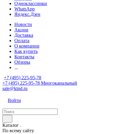
Одноклассники
WhatsApp
Яндекс.Дзен
Новости
Акции
Доставка
Оплата
О компании
Как купить
Контакты
Обзоры
...
+7 (495) 225-95-78
+7 (495) 225-95-78
Многоканальный
sale@ktnd.ru
Войти
Каталог
По всему сайту