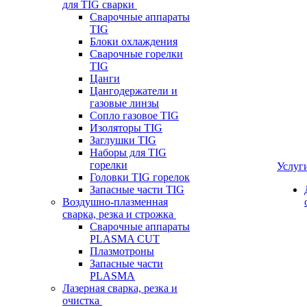
для TIG сварки
Сварочные аппараты
TIG
Блоки охлаждения
Сварочные горелки
TIG
Цанги
Цангодержатели и
газовые линзы
Сопло газовое TIG
Изоляторы TIG
Заглушки TIG
Наборы для TIG
горелки
Услуг
Головки TIG горелок
Запасные части TIG
Воздушно-плазменная
сварка, резка и строжка
Сварочные аппараты
PLASMA CUT
Плазмотроны
Запасные части
PLASMA
Лазерная сварка, резка и
очистка