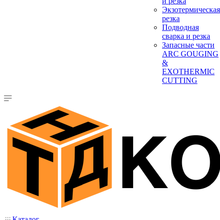
и резка
Экзотермическая
резка
Подводная
сварка и резка
Запасные части
ARC GOUGING
&
EXOTHERMIC
CUTTING
Каталог