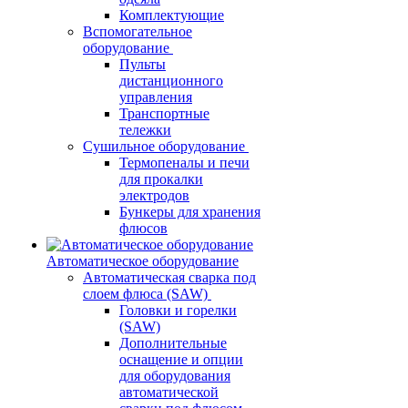
Комплектующие
Вспомогательное
оборудование
Пульты
дистанционного
управления
Транспортные
тележки
Сушильное оборудование
Термопеналы и печи
для прокалки
электродов
Бункеры для хранения
флюсов
Автоматическое оборудование
Автоматическая сварка под
слоем флюса (SAW)
Головки и горелки
(SAW)
Дополнительные
оснащение и опции
для оборудования
автоматической