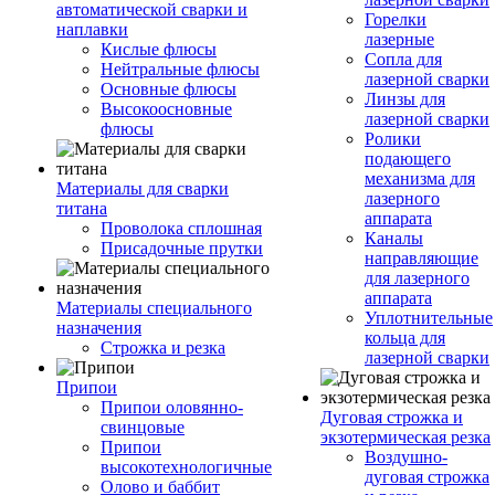
автоматической сварки и
Горелки
наплавки
лазерные
Кислые флюсы
Сопла для
Нейтральные флюсы
лазерной сварки
Основные флюсы
Линзы для
Высокоосновные
лазерной сварки
флюсы
Ролики
подающего
механизма для
Материалы для сварки
лазерного
титана
аппарата
Проволока сплошная
Каналы
Присадочные прутки
направляющие
для лазерного
аппарата
Материалы специального
Уплотнительные
назначения
кольца для
Строжка и резка
лазерной сварки
Припои
Припои оловянно-
Дуговая строжка и
свинцовые
экзотермическая резка
Припои
Воздушно-
высокотехнологичные
дуговая строжка
Олово и баббит