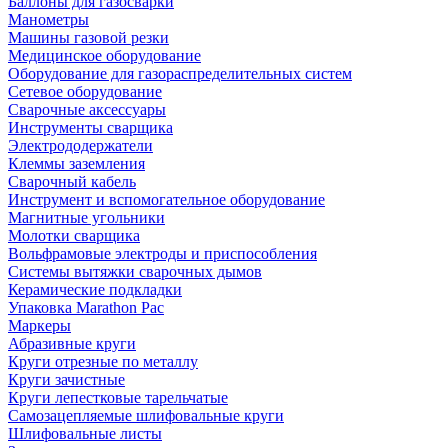
Баллоны для газосварки
Манометры
Машины газовой резки
Медицинское оборудование
Оборудование для газораспределительных систем
Сетевое оборудование
Сварочные аксессуары
Инструменты сварщика
Электрододержатели
Клеммы заземления
Сварочный кабель
Инструмент и вспомогательное оборудование
Магнитные угольники
Молотки сварщика
Вольфрамовые электроды и приспособления
Системы вытяжки сварочных дымов
Керамические подкладки
Упаковка Marathon Pac
Маркеры
Абразивные круги
Круги отрезные по металлу
Круги зачистные
Круги лепестковые тарельчатые
Самозацепляемые шлифовальные круги
Шлифовальные листы