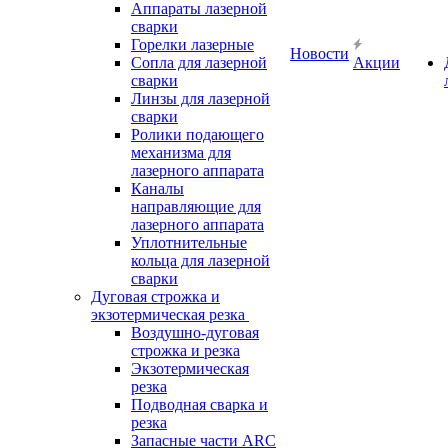
Аппараты лазерной
сварки
Горелки лазерные
Новости
Сопла для лазерной
Акции
сварки
Линзы для лазерной
сварки
Ролики подающего
механизма для
лазерного аппарата
Каналы
направляющие для
лазерного аппарата
Уплотнительные
кольца для лазерной
сварки
Дуговая строжка и
экзотермическая резка
Воздушно-дуговая
строжка и резка
Экзотермическая
резка
Подводная сварка и
резка
Запасные части ARC