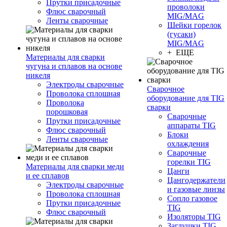
Прутки присадочные
проволоки
Флюс сварочный
MIG/MAG
Ленты сварочные
Шейки горелок
(гусаки)
MIG/MAG
+ ЕЩЕ
Материалы для сварки
чугуна и сплавов на основе
никеля
Электроды сварочные
Сварочное
Проволока сплошная
оборудование для TIG
Проволока
сварки
порошковая
Сварочные
Прутки присадочные
аппараты TIG
Флюс сварочный
Блоки
Ленты сварочные
охлаждения
Сварочные
горелки TIG
Материалы для сварки меди
Цанги
и ее сплавов
Цангодержатели
Электроды сварочные
и газовые линзы
Проволока сплошная
Сопло газовое
Прутки присадочные
TIG
Флюс сварочный
Изоляторы TIG
Заглушки TIG