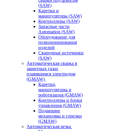
сварки под флюсом
(SAW)
Каретки и
манипуляторы (SAW)
Контроллеры (SAW)
Запасные части
Automation (SAW)
Оборудование для
позиционирования
изделий
Сварочные источники
(SAW)
Автоматическая сварка в
защитных газах
плавящимся электродом
(GMAW)
Каретки,
манипуляторы и
роботизация (GMAW)
Контроллеры и блоки
управления (GMAW)
Подающие
механизмы и горелки
(GMAW)
Автоматическая резка