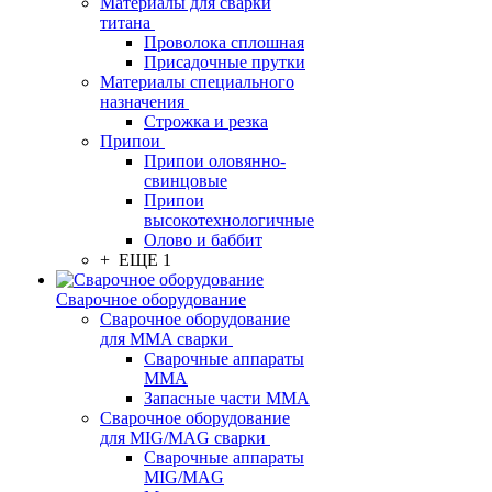
Материалы для сварки
титана
Проволока сплошная
Присадочные прутки
Материалы специального
назначения
Строжка и резка
Припои
Припои оловянно-
свинцовые
Припои
высокотехнологичные
Олово и баббит
+ ЕЩЕ 1
Сварочное оборудование
Сварочное оборудование
для MMA сварки
Сварочные аппараты
MMA
Запасные части MMA
Сварочное оборудование
для MIG/MAG сварки
Сварочные аппараты
MIG/MAG