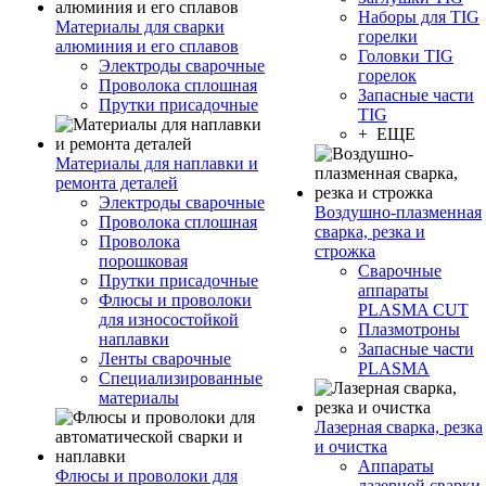
Наборы для TIG
Материалы для сварки
горелки
алюминия и его сплавов
Головки TIG
Электроды сварочные
горелок
Проволока сплошная
Запасные части
Прутки присадочные
TIG
+ ЕЩЕ
Материалы для наплавки и
ремонта деталей
Электроды сварочные
Воздушно-плазменная
Проволока сплошная
сварка, резка и
Проволока
строжка
порошковая
Сварочные
Прутки присадочные
аппараты
Флюсы и проволоки
PLASMA CUT
для износостойкой
Плазмотроны
наплавки
Запасные части
Ленты сварочные
PLASMA
Специализированные
материалы
Лазерная сварка, резка
и очистка
Аппараты
Флюсы и проволоки для
лазерной сварки