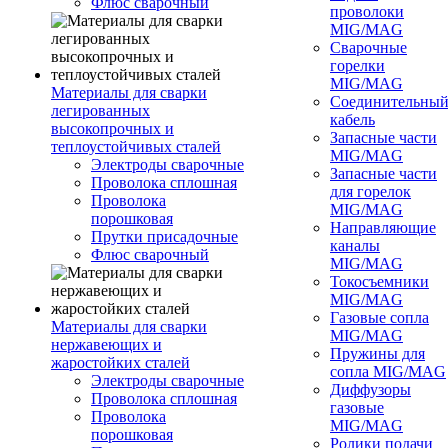
Флюс сварочный
проволоки
MIG/MAG
Сварочные
горелки
MIG/MAG
Материалы для сварки
Соединительны
легированных
кабель
высокопрочных и
Запасные части
теплоустойчивых сталей
MIG/MAG
Электроды сварочные
Запасные части
Проволока сплошная
для горелок
Проволока
MIG/MAG
порошковая
Направляющие
Прутки присадочные
каналы
Флюс сварочный
MIG/MAG
Токосъемники
MIG/MAG
Газовые сопла
Материалы для сварки
MIG/MAG
нержавеющих и
Пружины для
жаростойких сталей
сопла MIG/MAG
Электроды сварочные
Диффузоры
Проволока сплошная
газовые
Проволока
MIG/MAG
порошковая
Ролики подачи