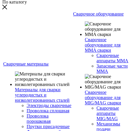
По каталогу
Сварочное оборудование
Сварочное
оборудование для
MMA сварки
Сварочные
аппараты MMA
Сварочные материалы
Запасные части
MMA
Материалы для сварки
Сварочное
углеродистых и
оборудование для
низколегированных сталей
MIG/MAG сварки
Электроды сварочные
Сварочные
Проволока сплошная
аппараты
Проволока
MIG/MAG
порошковая
Механизмы
Прутки присадочные
подачи