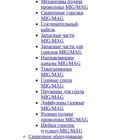
Механизмы подачи
проволоки MIG/MAG
Сварочные горелки
MIG/MAG
Соединительный
кабель
Запасные части
MIG/MAG
Запасные части для
горелок MIG/MAG
Направляющие
каналы MIG/MAG
Токосъемники
MIG/MAG
Газовые сопла
MIG/MAG
Пружины для сопла
MIG/MAG
Диффузоры газовые
MIG/MAG
Ролики подачи
проволоки MIG/MAG
Шейки горелок
(гусаки) MIG/MAG
Сварочное оборудование