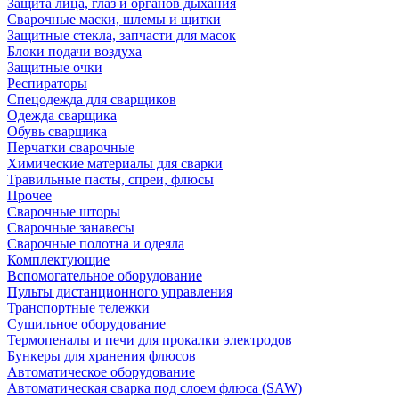
Защита лица, глаз и органов дыхания
Сварочные маски, шлемы и щитки
Защитные стекла, запчасти для масок
Блоки подачи воздуха
Защитные очки
Респираторы
Спецодежда для сварщиков
Одежда сварщика
Обувь сварщика
Перчатки сварочные
Химические материалы для сварки
Травильные пасты, спреи, флюсы
Прочее
Сварочные шторы
Сварочные занавесы
Сварочные полотна и одеяла
Комплектующие
Вспомогательное оборудование
Пульты дистанционного управления
Транспортные тележки
Сушильное оборудование
Термопеналы и печи для прокалки электродов
Бункеры для хранения флюсов
Автоматическое оборудование
Автоматическая сварка под слоем флюса (SAW)