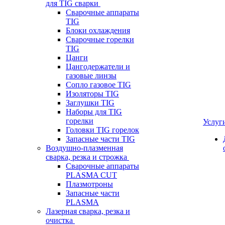
для TIG сварки
Сварочные аппараты
TIG
Блоки охлаждения
Сварочные горелки
TIG
Цанги
Цангодержатели и
газовые линзы
Сопло газовое TIG
Изоляторы TIG
Заглушки TIG
Наборы для TIG
горелки
Услуг
Головки TIG горелок
Запасные части TIG
Воздушно-плазменная
сварка, резка и строжка
Сварочные аппараты
PLASMA CUT
Плазмотроны
Запасные части
PLASMA
Лазерная сварка, резка и
очистка