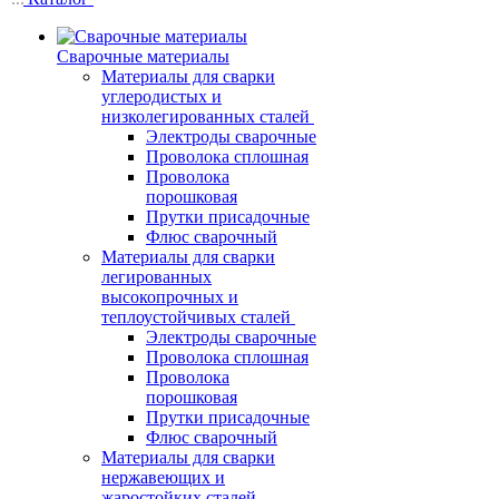
Сварочные материалы
Материалы для сварки
углеродистых и
низколегированных сталей
Электроды сварочные
Проволока сплошная
Проволока
порошковая
Прутки присадочные
Флюс сварочный
Материалы для сварки
легированных
высокопрочных и
теплоустойчивых сталей
Электроды сварочные
Проволока сплошная
Проволока
порошковая
Прутки присадочные
Флюс сварочный
Материалы для сварки
нержавеющих и
жаростойких сталей