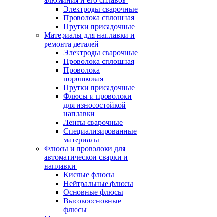
алюминия и его сплавов
Электроды сварочные
Проволока сплошная
Прутки присадочные
Материалы для наплавки и
ремонта деталей
Электроды сварочные
Проволока сплошная
Проволока
порошковая
Прутки присадочные
Флюсы и проволоки
для износостойкой
наплавки
Ленты сварочные
Специализированные
материалы
Флюсы и проволоки для
автоматической сварки и
наплавки
Кислые флюсы
Нейтральные флюсы
Основные флюсы
Высокоосновные
флюсы