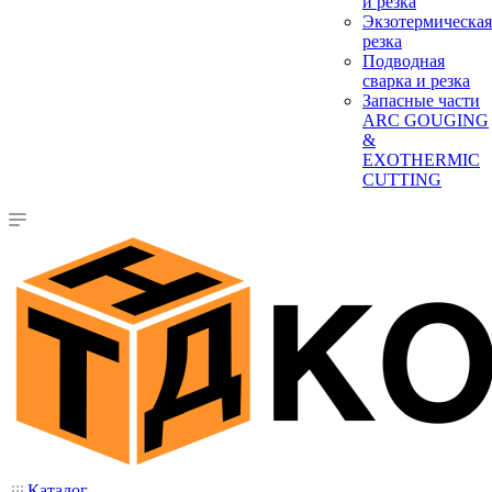
и резка
Экзотермическая
резка
Подводная
сварка и резка
Запасные части
ARC GOUGING
&
EXOTHERMIC
CUTTING
Каталог