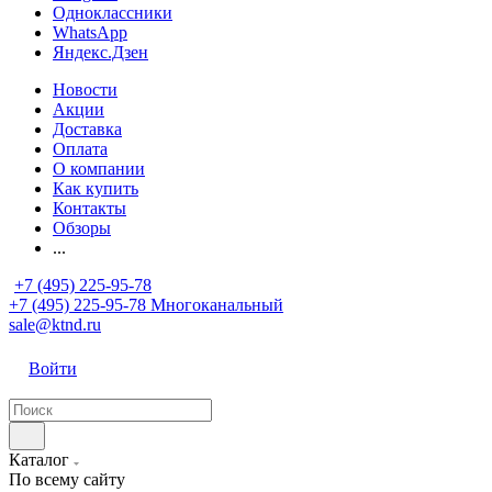
Одноклассники
WhatsApp
Яндекс.Дзен
Новости
Акции
Доставка
Оплата
О компании
Как купить
Контакты
Обзоры
...
+7 (495) 225-95-78
+7 (495) 225-95-78
Многоканальный
sale@ktnd.ru
Войти
Каталог
По всему сайту