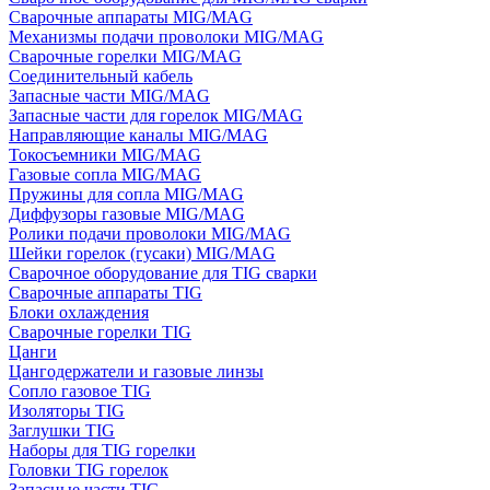
Сварочные аппараты MIG/MAG
Механизмы подачи проволоки MIG/MAG
Сварочные горелки MIG/MAG
Соединительный кабель
Запасные части MIG/MAG
Запасные части для горелок MIG/MAG
Направляющие каналы MIG/MAG
Токосъемники MIG/MAG
Газовые сопла MIG/MAG
Пружины для сопла MIG/MAG
Диффузоры газовые MIG/MAG
Ролики подачи проволоки MIG/MAG
Шейки горелок (гусаки) MIG/MAG
Сварочное оборудование для TIG сварки
Сварочные аппараты TIG
Блоки охлаждения
Сварочные горелки TIG
Цанги
Цангодержатели и газовые линзы
Сопло газовое TIG
Изоляторы TIG
Заглушки TIG
Наборы для TIG горелки
Головки TIG горелок
Запасные части TIG