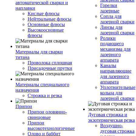
автоматической сварки и
Горелки
наплавки
лазерные
Кислые флюсы
Сопла для
Нейтральные флюсы
лазерной сварки
Основные флюсы
Линзы для
Высокоосновные
лазерной сварки
флюсы
Ролики
подающего
механизма для
Материалы для сварки
лазерного
титана
аппарата
Проволока сплошная
Каналы
Присадочные прутки
направляющие
для лазерного
аппарата
Материалы специального
Уплотнительные
назначения
кольца для
Строжка и резка
лазерной сварки
Припои
Припои оловянно-
Дуговая строжка и
свинцовые
экзотермическая резка
Припои
Воздушно-
высокотехнологичные
дуговая строжка
Олово и баббит