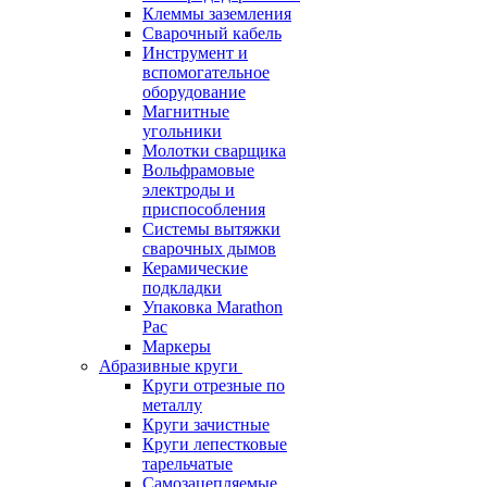
Клеммы заземления
Сварочный кабель
Инструмент и
вспомогательное
оборудование
Магнитные
угольники
Молотки сварщика
Вольфрамовые
электроды и
приспособления
Системы вытяжки
сварочных дымов
Керамические
подкладки
Упаковка Marathon
Pac
Маркеры
Абразивные круги
Круги отрезные по
металлу
Круги зачистные
Круги лепестковые
тарельчатые
Самозацепляемые