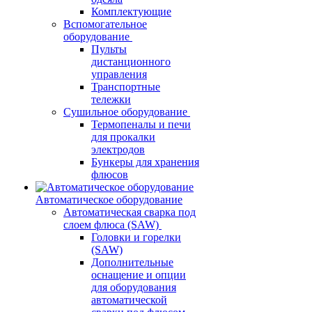
Комплектующие
Вспомогательное
оборудование
Пульты
дистанционного
управления
Транспортные
тележки
Сушильное оборудование
Термопеналы и печи
для прокалки
электродов
Бункеры для хранения
флюсов
Автоматическое оборудование
Автоматическая сварка под
слоем флюса (SAW)
Головки и горелки
(SAW)
Дополнительные
оснащение и опции
для оборудования
автоматической