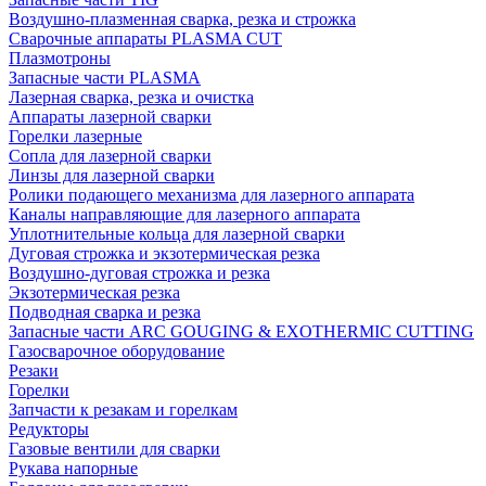
Воздушно-плазменная сварка, резка и строжка
Сварочные аппараты PLASMA CUT
Плазмотроны
Запасные части PLASMA
Лазерная сварка, резка и очистка
Аппараты лазерной сварки
Горелки лазерные
Сопла для лазерной сварки
Линзы для лазерной сварки
Ролики подающего механизма для лазерного аппарата
Каналы направляющие для лазерного аппарата
Уплотнительные кольца для лазерной сварки
Дуговая строжка и экзотермическая резка
Воздушно-дуговая строжка и резка
Экзотермическая резка
Подводная сварка и резка
Запасные части ARC GOUGING & EXOTHERMIC CUTTING
Газосварочное оборудование
Резаки
Горелки
Запчасти к резакам и горелкам
Редукторы
Газовые вентили для сварки
Рукава напорные