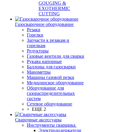
GOUGING &
EXOTHERMIC
CUTTING
Газосварочное оборудование
Резаки
Горелки
Запчасти к резакам и
горелкам
Редукторы
Газовые вентили для сварки
Рукава напорные
Баллоны для газосварки
Манометры
Машины газовой резки
Медицинское оборудование
Оборудование для
газораспределительных
систем
Сетевое оборудование
+ ЕЩЕ 2
Сварочные аксессуары
Инструменты сварщика
Электрододержатели