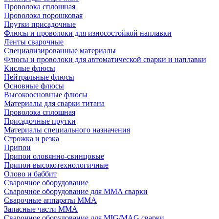
Проволока сплошная
Проволока порошковая
Прутки присадочные
Флюсы и проволоки для износостойкой наплавки
Ленты сварочные
Специализированные материалы
Флюсы и проволоки для автоматической сварки и наплавки
Кислые флюсы
Нейтральные флюсы
Основные флюсы
Высокоосновные флюсы
Материалы для сварки титана
Проволока сплошная
Присадочные прутки
Материалы специального назначения
Строжка и резка
Припои
Припои оловянно-свинцовые
Припои высокотехнологичные
Олово и баббит
Сварочное оборудование
Сварочное оборудование для MMA сварки
Сварочные аппараты MMA
Запасные части MMA
Сварочное оборудование для MIG/MAG сварки