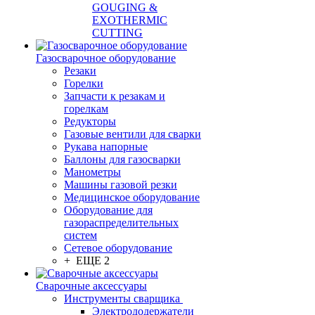
GOUGING &
EXOTHERMIC
CUTTING
Газосварочное оборудование
Резаки
Горелки
Запчасти к резакам и
горелкам
Редукторы
Газовые вентили для сварки
Рукава напорные
Баллоны для газосварки
Манометры
Машины газовой резки
Медицинское оборудование
Оборудование для
газораспределительных
систем
Сетевое оборудование
+ ЕЩЕ 2
Сварочные аксессуары
Инструменты сварщика
Электрододержатели