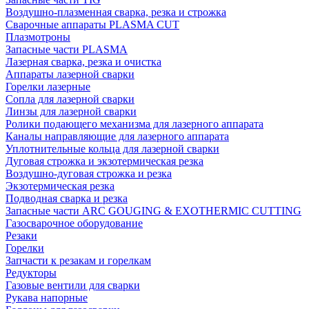
Воздушно-плазменная сварка, резка и строжка
Сварочные аппараты PLASMA CUT
Плазмотроны
Запасные части PLASMA
Лазерная сварка, резка и очистка
Аппараты лазерной сварки
Горелки лазерные
Сопла для лазерной сварки
Линзы для лазерной сварки
Ролики подающего механизма для лазерного аппарата
Каналы направляющие для лазерного аппарата
Уплотнительные кольца для лазерной сварки
Дуговая строжка и экзотермическая резка
Воздушно-дуговая строжка и резка
Экзотермическая резка
Подводная сварка и резка
Запасные части ARC GOUGING & EXOTHERMIC CUTTING
Газосварочное оборудование
Резаки
Горелки
Запчасти к резакам и горелкам
Редукторы
Газовые вентили для сварки
Рукава напорные