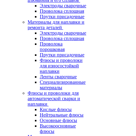
алюминия и его сплавов
Электроды сварочные
Проволока сплошная
Прутки присадочные
Материалы для наплавки и
ремонта деталей
Электроды сварочные
Проволока сплошная
Проволока
порошковая
Прутки присадочные
Флюсы и проволоки
для износостойкой
наплавки
Ленты сварочные
Специализированные
материалы
Флюсы и проволоки для
автоматической сварки и
наплавки
Кислые флюсы
Нейтральные флюсы
Основные флюсы
Высокоосновные
флюсы