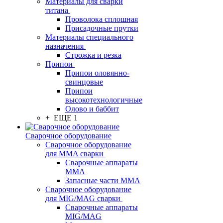
Материалы для сварки
титана
Проволока сплошная
Присадочные прутки
Материалы специального
назначения
Строжка и резка
Припои
Припои оловянно-
свинцовые
Припои
высокотехнологичные
Олово и баббит
+ ЕЩЕ 1
Сварочное оборудование
Сварочное оборудование
для MMA сварки
Сварочные аппараты
MMA
Запасные части MMA
Сварочное оборудование
для MIG/MAG сварки
Сварочные аппараты
MIG/MAG