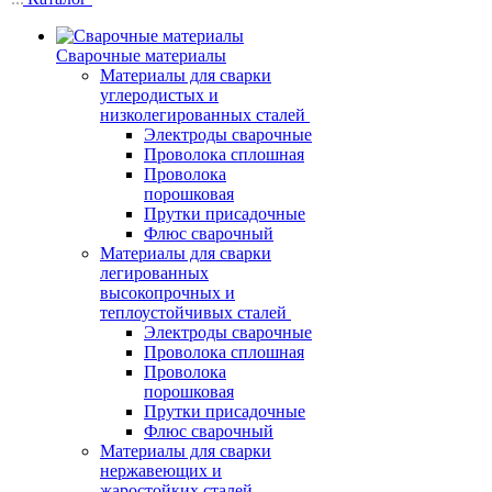
Сварочные материалы
Материалы для сварки
углеродистых и
низколегированных сталей
Электроды сварочные
Проволока сплошная
Проволока
порошковая
Прутки присадочные
Флюс сварочный
Материалы для сварки
легированных
высокопрочных и
теплоустойчивых сталей
Электроды сварочные
Проволока сплошная
Проволока
порошковая
Прутки присадочные
Флюс сварочный
Материалы для сварки
нержавеющих и
жаростойких сталей