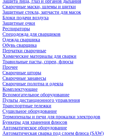
Защита лица, глаз и органов дыхания
Сварочные маски, шлемы и щитки
Защитные стекла, запчасти для масок
Блоки подачи воздуха
Защитные очки
Респираторы
Спецодежда для сварщиков
Одежда сварщика
Обувь сварщика
Перчатки сварочные
Химические материалы для сварки
Травильные пасты, спреи, флюсы
Прочее
Сварочные шторы
Сварочные занавесы
Сварочные полотна и одеяла
Комплектующие
Вспомогательное оборудование
Пульты дистанционного управления
Транспортные тележки
Сушильное оборудование
Термопеналы и печи для прокалки электродов
Бункеры для хранения флюсов
Автоматическое оборудование
Автоматическая сварка под слоем флюса (SAW)