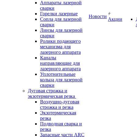
Аппараты лазерной
сварки
Горелки лазерные
Новости
Сопла для лазерной
Акции
сварки
Линзы для лазерной
сварки
Ролики подающего
механизма для
лазерного аппарата
Каналы
направляющие для
лазерного аппарата
Уплотнительные
кольца для лазерной
сварки
Дуговая строжка и
экзотермическая резка
Воздушно-дуговая
строжка и резка
Экзотермическая
резка
Подводная сварка и
резка
Запасные части ARC