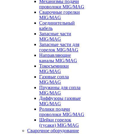
Механизмы подачи
проволоки MIG/MAG
Сварочные горелки
MIG/MAG
Соединительный
кабель
Запасные части
MIG/MAG
Запасные части для
горелок MIG/MAG
Направляющие
каналы MIG/MAG
Токосъемники
MIG/MAG
Газовые сопла
MIG/MAG
Пружины для сопла
MIG/MAG
Диффузоры газовые
MIG/MAG
Ролики подачи
проволоки MIG/MAG
Шейки горелок
(гусаки) MIG/MAG
Сварочное оборудование