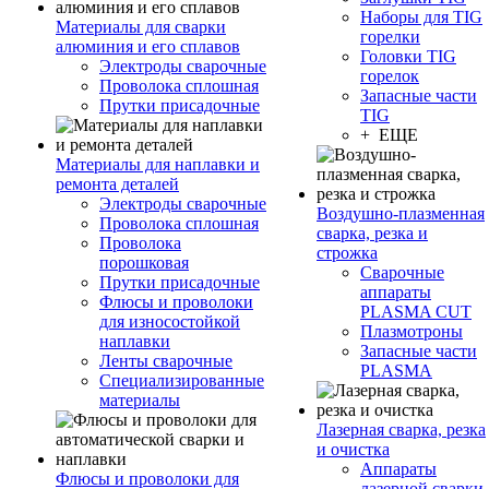
Наборы для TIG
Материалы для сварки
горелки
алюминия и его сплавов
Головки TIG
Электроды сварочные
горелок
Проволока сплошная
Запасные части
Прутки присадочные
TIG
+ ЕЩЕ
Материалы для наплавки и
ремонта деталей
Электроды сварочные
Воздушно-плазменная
Проволока сплошная
сварка, резка и
Проволока
строжка
порошковая
Сварочные
Прутки присадочные
аппараты
Флюсы и проволоки
PLASMA CUT
для износостойкой
Плазмотроны
наплавки
Запасные части
Ленты сварочные
PLASMA
Специализированные
материалы
Лазерная сварка, резка
и очистка
Аппараты
Флюсы и проволоки для
лазерной сварки