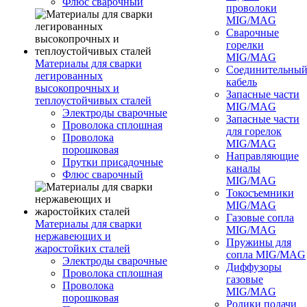
Флюс сварочный
проволоки
MIG/MAG
Сварочные
горелки
MIG/MAG
Материалы для сварки
Соединительны
легированных
кабель
высокопрочных и
Запасные части
теплоустойчивых сталей
MIG/MAG
Электроды сварочные
Запасные части
Проволока сплошная
для горелок
Проволока
MIG/MAG
порошковая
Направляющие
Прутки присадочные
каналы
Флюс сварочный
MIG/MAG
Токосъемники
MIG/MAG
Газовые сопла
Материалы для сварки
MIG/MAG
нержавеющих и
Пружины для
жаростойких сталей
сопла MIG/MAG
Электроды сварочные
Диффузоры
Проволока сплошная
газовые
Проволока
MIG/MAG
порошковая
Ролики подачи