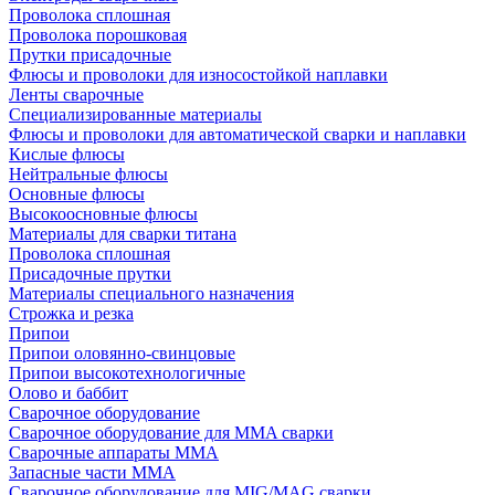
Проволока сплошная
Проволока порошковая
Прутки присадочные
Флюсы и проволоки для износостойкой наплавки
Ленты сварочные
Специализированные материалы
Флюсы и проволоки для автоматической сварки и наплавки
Кислые флюсы
Нейтральные флюсы
Основные флюсы
Высокоосновные флюсы
Материалы для сварки титана
Проволока сплошная
Присадочные прутки
Материалы специального назначения
Строжка и резка
Припои
Припои оловянно-свинцовые
Припои высокотехнологичные
Олово и баббит
Сварочное оборудование
Сварочное оборудование для MMA сварки
Сварочные аппараты MMA
Запасные части MMA
Сварочное оборудование для MIG/MAG сварки