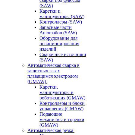
сварки под флюсом
(SAW)
Каретки и
манипуляторы (SAW)
Контроллеры (SAW)
Запасные части
Automation (SAW)
Оборудование для
позиционирования
изделий
Сварочные источники
(SAW)
Автоматическая сварка в
защитных газах
плавящимся электродом
(GMAW)
Каретки,
манипуляторы и
роботизация (GMAW)
Контроллеры и блоки
управления (GMAW)
Подающие
механизмы и горелки
(GMAW)
Автоматическая резка