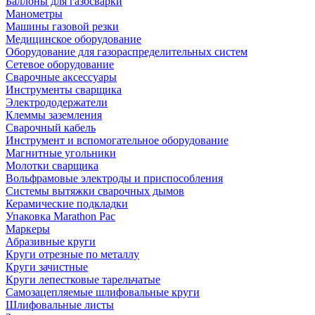
Баллоны для газосварки
Манометры
Машины газовой резки
Медицинское оборудование
Оборудование для газораспределительных систем
Сетевое оборудование
Сварочные аксессуары
Инструменты сварщика
Электрододержатели
Клеммы заземления
Сварочный кабель
Инструмент и вспомогательное оборудование
Магнитные угольники
Молотки сварщика
Вольфрамовые электроды и приспособления
Системы вытяжки сварочных дымов
Керамические подкладки
Упаковка Marathon Pac
Маркеры
Абразивные круги
Круги отрезные по металлу
Круги зачистные
Круги лепестковые тарельчатые
Самозацепляемые шлифовальные круги
Шлифовальные листы