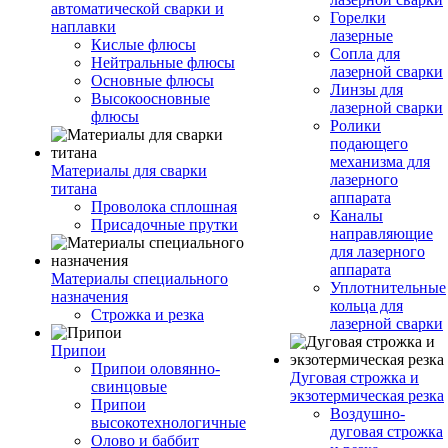
автоматической сварки и
Горелки
наплавки
лазерные
Кислые флюсы
Сопла для
Нейтральные флюсы
лазерной сварки
Основные флюсы
Линзы для
Высокоосновные
лазерной сварки
флюсы
Ролики
подающего
механизма для
Материалы для сварки
лазерного
титана
аппарата
Проволока сплошная
Каналы
Присадочные прутки
направляющие
для лазерного
аппарата
Материалы специального
Уплотнительные
назначения
кольца для
Строжка и резка
лазерной сварки
Припои
Припои оловянно-
Дуговая строжка и
свинцовые
экзотермическая резка
Припои
Воздушно-
высокотехнологичные
дуговая строжка
Олово и баббит