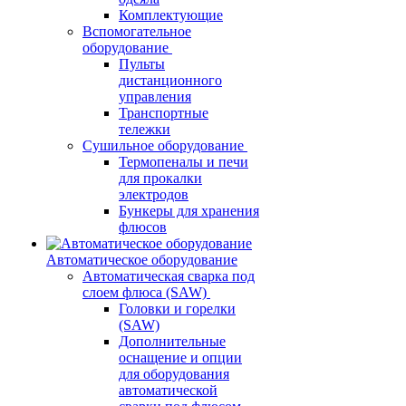
Комплектующие
Вспомогательное
оборудование
Пульты
дистанционного
управления
Транспортные
тележки
Сушильное оборудование
Термопеналы и печи
для прокалки
электродов
Бункеры для хранения
флюсов
Автоматическое оборудование
Автоматическая сварка под
слоем флюса (SAW)
Головки и горелки
(SAW)
Дополнительные
оснащение и опции
для оборудования
автоматической