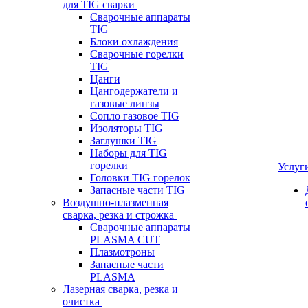
для TIG сварки
Сварочные аппараты
TIG
Блоки охлаждения
Сварочные горелки
TIG
Цанги
Цангодержатели и
газовые линзы
Сопло газовое TIG
Изоляторы TIG
Заглушки TIG
Наборы для TIG
горелки
Услуг
Головки TIG горелок
Запасные части TIG
Воздушно-плазменная
сварка, резка и строжка
Сварочные аппараты
PLASMA CUT
Плазмотроны
Запасные части
PLASMA
Лазерная сварка, резка и
очистка