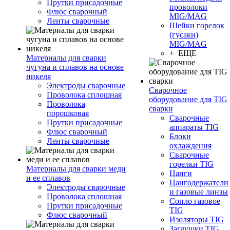
Прутки присадочные
проволоки
Флюс сварочный
MIG/MAG
Ленты сварочные
Шейки горелок
(гусаки)
MIG/MAG
+ ЕЩЕ
Материалы для сварки
чугуна и сплавов на основе
никеля
Электроды сварочные
Сварочное
Проволока сплошная
оборудование для TIG
Проволока
сварки
порошковая
Сварочные
Прутки присадочные
аппараты TIG
Флюс сварочный
Блоки
Ленты сварочные
охлаждения
Сварочные
горелки TIG
Материалы для сварки меди
Цанги
и ее сплавов
Цангодержатели
Электроды сварочные
и газовые линзы
Проволока сплошная
Сопло газовое
Прутки присадочные
TIG
Флюс сварочный
Изоляторы TIG
Заглушки TIG