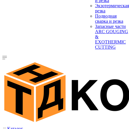
и резка
Экзотермическая
резка
Подводная
сварка и резка
Запасные части
ARC GOUGING
&
EXOTHERMIC
CUTTING
Каталог