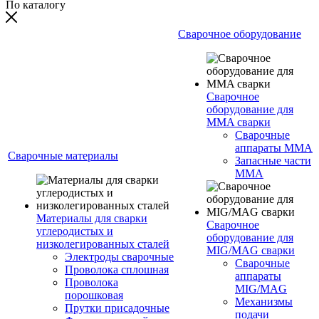
По каталогу
Сварочное оборудование
Сварочное
оборудование для
MMA сварки
Сварочные
аппараты MMA
Сварочные материалы
Запасные части
MMA
Материалы для сварки
Сварочное
углеродистых и
оборудование для
низколегированных сталей
MIG/MAG сварки
Электроды сварочные
Сварочные
Проволока сплошная
аппараты
Проволока
MIG/MAG
порошковая
Механизмы
Прутки присадочные
подачи