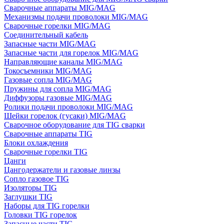
Сварочные аппараты MIG/MAG
Механизмы подачи проволоки MIG/MAG
Сварочные горелки MIG/MAG
Соединительный кабель
Запасные части MIG/MAG
Запасные части для горелок MIG/MAG
Направляющие каналы MIG/MAG
Токосъемники MIG/MAG
Газовые сопла MIG/MAG
Пружины для сопла MIG/MAG
Диффузоры газовые MIG/MAG
Ролики подачи проволоки MIG/MAG
Шейки горелок (гусаки) MIG/MAG
Сварочное оборудование для TIG сварки
Сварочные аппараты TIG
Блоки охлаждения
Сварочные горелки TIG
Цанги
Цангодержатели и газовые линзы
Сопло газовое TIG
Изоляторы TIG
Заглушки TIG
Наборы для TIG горелки
Головки TIG горелок
Запасные части TIG