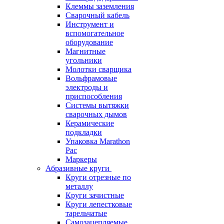
Клеммы заземления
Сварочный кабель
Инструмент и
вспомогательное
оборудование
Магнитные
угольники
Молотки сварщика
Вольфрамовые
электроды и
приспособления
Системы вытяжки
сварочных дымов
Керамические
подкладки
Упаковка Marathon
Pac
Маркеры
Абразивные круги
Круги отрезные по
металлу
Круги зачистные
Круги лепестковые
тарельчатые
Самозацепляемые