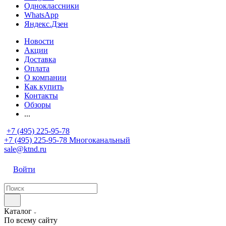
Одноклассники
WhatsApp
Яндекс.Дзен
Новости
Акции
Доставка
Оплата
О компании
Как купить
Контакты
Обзоры
...
+7 (495) 225-95-78
+7 (495) 225-95-78
Многоканальный
sale@ktnd.ru
Войти
Каталог
По всему сайту