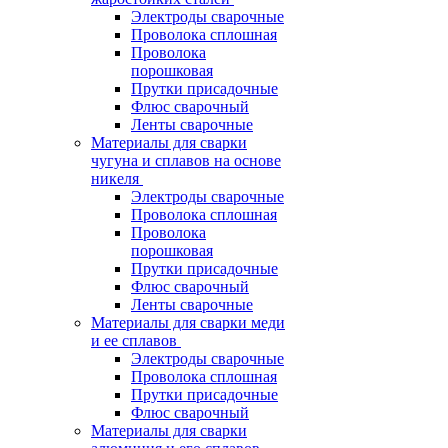
Электроды сварочные
Проволока сплошная
Проволока
порошковая
Прутки присадочные
Флюс сварочный
Ленты сварочные
Материалы для сварки
чугуна и сплавов на основе
никеля
Электроды сварочные
Проволока сплошная
Проволока
порошковая
Прутки присадочные
Флюс сварочный
Ленты сварочные
Материалы для сварки меди
и ее сплавов
Электроды сварочные
Проволока сплошная
Прутки присадочные
Флюс сварочный
Материалы для сварки