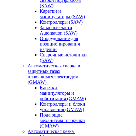
сварки под флюсом
(SAW)
Каретки и
манипуляторы (SAW)
Контроллеры (SAW)
Запасные части
Automation (SAW)
Оборудование для
позиционирования
изделий
Сварочные источники
(SAW)
Автоматическая сварка в
защитных газах
плавящимся электродом
(GMAW)
Каретки,
манипуляторы и
роботизация (GMAW)
Контроллеры и блоки
управления (GMAW)
Подающие
механизмы и горелки
(GMAW)
Автоматическая резка