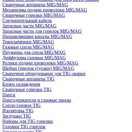
Сварочные аппараты MIG/MAG
Механизмы подачи проволоки MIG/MAG
Сварочные горелки MIG/MAG
Соединительный кабель
Запасные части MIG/MAG
Запасные части для горелок MIG/MAG
Направляющие каналы MIG/MAG
Токосъемники MIG/MAG
Газовые сопла MIG/MAG
Пружины для сопла MIG/MAG
Диффузоры газовые MIG/MAG
Ролики подачи проволоки MIG/MAG
Шейки горелок (гусаки) MIG/MAG
Сварочное оборудование для TIG сварки
Сварочные аппараты TIG
Блоки охлаждения
Сварочные горелки TIG
Цанги
Цангодержатели и газовые линзы
Сопло газовое TIG
Изоляторы TIG
Заглушки TIG
Наборы для TIG горелки
Головки TIG горелок
Запасные части TIG