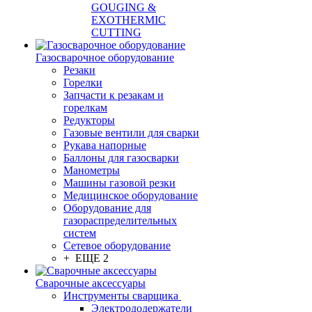
GOUGING &
EXOTHERMIC
CUTTING
Газосварочное оборудование
Резаки
Горелки
Запчасти к резакам и
горелкам
Редукторы
Газовые вентили для сварки
Рукава напорные
Баллоны для газосварки
Манометры
Машины газовой резки
Медицинское оборудование
Оборудование для
газораспределительных
систем
Сетевое оборудование
+ ЕЩЕ 2
Сварочные аксессуары
Инструменты сварщика
Электрододержатели