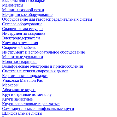
Баллоны для газосварки
Манометры
Машины газовой резки
Медицинское оборудование
Оборудование для газораспределительных систем
Сетевое оборудование
Сварочные аксессуары
Инструменты сварщика
Электрододержатели
Клеммы заземления
Сварочный кабель
Инструмент и вспомогательное оборудование
Магнитные угольники
Молотки сварщика
Вольфрамовые электроды и приспособления
Системы вытяжки сварочных дымов
Керамические подкладки
Упаковка Marathon Pac
Маркеры
Абразивные круги
Круги отрезные по металлу
Круги зачистные
Круги лепестковые тарельчатые
Самозацепляемые шлифовальные круги
Шлифовальные листы