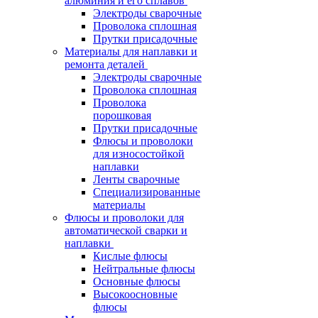
алюминия и его сплавов
Электроды сварочные
Проволока сплошная
Прутки присадочные
Материалы для наплавки и
ремонта деталей
Электроды сварочные
Проволока сплошная
Проволока
порошковая
Прутки присадочные
Флюсы и проволоки
для износостойкой
наплавки
Ленты сварочные
Специализированные
материалы
Флюсы и проволоки для
автоматической сварки и
наплавки
Кислые флюсы
Нейтральные флюсы
Основные флюсы
Высокоосновные
флюсы