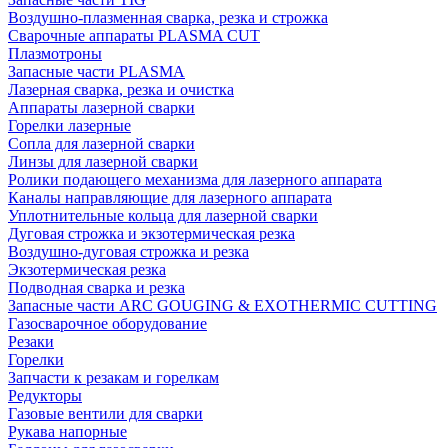
Воздушно-плазменная сварка, резка и строжка
Сварочные аппараты PLASMA CUT
Плазмотроны
Запасные части PLASMA
Лазерная сварка, резка и очистка
Аппараты лазерной сварки
Горелки лазерные
Сопла для лазерной сварки
Линзы для лазерной сварки
Ролики подающего механизма для лазерного аппарата
Каналы направляющие для лазерного аппарата
Уплотнительные кольца для лазерной сварки
Дуговая строжка и экзотермическая резка
Воздушно-дуговая строжка и резка
Экзотермическая резка
Подводная сварка и резка
Запасные части ARC GOUGING & EXOTHERMIC CUTTING
Газосварочное оборудование
Резаки
Горелки
Запчасти к резакам и горелкам
Редукторы
Газовые вентили для сварки
Рукава напорные