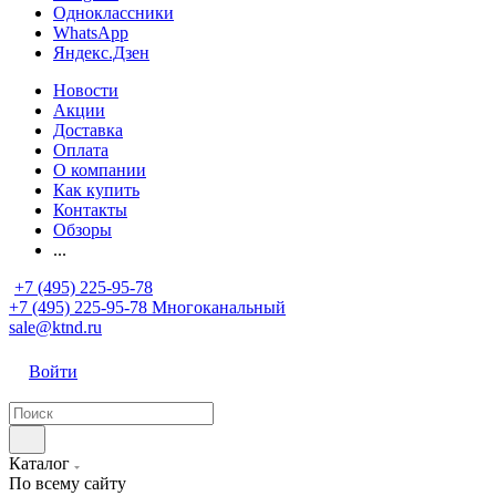
Одноклассники
WhatsApp
Яндекс.Дзен
Новости
Акции
Доставка
Оплата
О компании
Как купить
Контакты
Обзоры
...
+7 (495) 225-95-78
+7 (495) 225-95-78
Многоканальный
sale@ktnd.ru
Войти
Каталог
По всему сайту