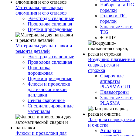
Наборы для TIG
Материалы для сварки
горелки
алюминия и его сплавов
Головки TIG
Электроды сварочные
горелок
Проволока сплошная
Запасные части
Прутки присадочные
TIG
+ ЕЩЕ
Материалы для наплавки и
ремонта деталей
Электроды сварочные
Воздушно-плазменная
Проволока сплошная
сварка, резка и
Проволока
строжка
порошковая
Сварочные
Прутки присадочные
аппараты
Флюсы и проволоки
PLASMA CUT
для износостойкой
Плазмотроны
наплавки
Запасные части
Ленты сварочные
PLASMA
Специализированные
материалы
Лазерная сварка, резка
и очистка
Аппараты
Флюсы и проволоки для
лазерной сварки