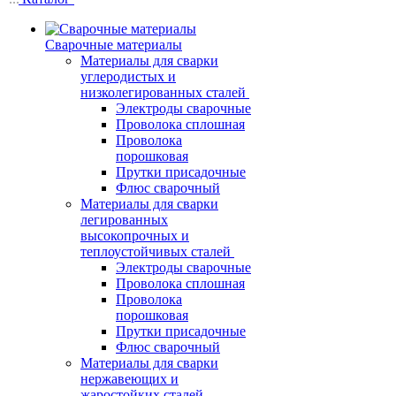
Сварочные материалы
Материалы для сварки
углеродистых и
низколегированных сталей
Электроды сварочные
Проволока сплошная
Проволока
порошковая
Прутки присадочные
Флюс сварочный
Материалы для сварки
легированных
высокопрочных и
теплоустойчивых сталей
Электроды сварочные
Проволока сплошная
Проволока
порошковая
Прутки присадочные
Флюс сварочный
Материалы для сварки
нержавеющих и
жаростойких сталей