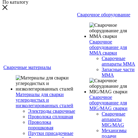
По каталогу
Сварочное оборудование
Сварочное
оборудование для
MMA сварки
Сварочные
аппараты MMA
Сварочные материалы
Запасные части
MMA
Материалы для сварки
Сварочное
углеродистых и
оборудование для
низколегированных сталей
MIG/MAG сварки
Электроды сварочные
Сварочные
Проволока сплошная
аппараты
Проволока
MIG/MAG
порошковая
Механизмы
Прутки присадочные
подачи