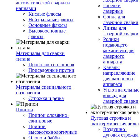
автоматической сварки и
Горелки
наплавки
лазерные
Кислые флюсы
Сопла для
Нейтральные флюсы
лазерной сварки
Основные флюсы
Линзы для
Высокоосновные
лазерной сварки
флюсы
Ролики
подающего
механизма для
Материалы для сварки
лазерного
титана
аппарата
Проволока сплошная
Каналы
Присадочные прутки
направляющие
для лазерного
аппарата
Материалы специального
Уплотнительные
назначения
кольца для
Строжка и резка
лазерной сварки
Припои
Припои оловянно-
Дуговая строжка и
свинцовые
экзотермическая резка
Припои
Воздушно-
высокотехнологичные
дуговая строжка
Олово и баббит