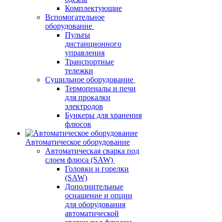
Комплектующие
Вспомогательное
оборудование
Пульты
дистанционного
управления
Транспортные
тележки
Сушильное оборудование
Термопеналы и печи
для прокалки
электродов
Бункеры для хранения
флюсов
Автоматическое оборудование
Автоматическая сварка под
слоем флюса (SAW)
Головки и горелки
(SAW)
Дополнительные
оснащение и опции
для оборудования
автоматической