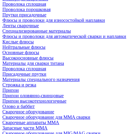
Проволока сплошная
Проволока порошковая
Прутки присадочные
Флюсы и проволоки для износостойкой наплавки
Ленты сварочные
Специализированные материалы
Флюсы и проволоки для автоматической сварки и наплавки
Кислые флюсы
Нейтральные флюсы
Основные флюсы
Высокоосновные флюсы
Материалы для сварки титана
Проволока сплошная
Присадочные прутки
Материалы специального назначения
Строжка и резка
Припои
Припои оловянно-свинцовые
Припои высокотехнологичные
Олово и баббит
Сварочное оборудование
Сварочное оборудование для MMA сварки
Сварочные аппараты MMA
Запасные части MMA
Сварочное оборудование для MIG/MAG сварки