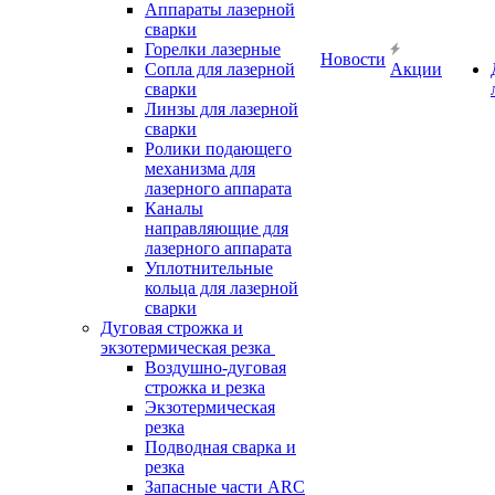
Аппараты лазерной
сварки
Горелки лазерные
Новости
Сопла для лазерной
Акции
сварки
Линзы для лазерной
сварки
Ролики подающего
механизма для
лазерного аппарата
Каналы
направляющие для
лазерного аппарата
Уплотнительные
кольца для лазерной
сварки
Дуговая строжка и
экзотермическая резка
Воздушно-дуговая
строжка и резка
Экзотермическая
резка
Подводная сварка и
резка
Запасные части ARC