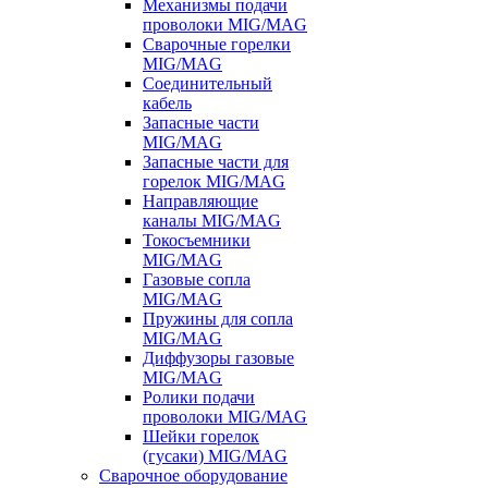
Механизмы подачи
проволоки MIG/MAG
Сварочные горелки
MIG/MAG
Соединительный
кабель
Запасные части
MIG/MAG
Запасные части для
горелок MIG/MAG
Направляющие
каналы MIG/MAG
Токосъемники
MIG/MAG
Газовые сопла
MIG/MAG
Пружины для сопла
MIG/MAG
Диффузоры газовые
MIG/MAG
Ролики подачи
проволоки MIG/MAG
Шейки горелок
(гусаки) MIG/MAG
Сварочное оборудование