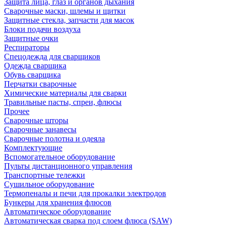
Защита лица, глаз и органов дыхания
Сварочные маски, шлемы и щитки
Защитные стекла, запчасти для масок
Блоки подачи воздуха
Защитные очки
Респираторы
Спецодежда для сварщиков
Одежда сварщика
Обувь сварщика
Перчатки сварочные
Химические материалы для сварки
Травильные пасты, спреи, флюсы
Прочее
Сварочные шторы
Сварочные занавесы
Сварочные полотна и одеяла
Комплектующие
Вспомогательное оборудование
Пульты дистанционного управления
Транспортные тележки
Сушильное оборудование
Термопеналы и печи для прокалки электродов
Бункеры для хранения флюсов
Автоматическое оборудование
Автоматическая сварка под слоем флюса (SAW)