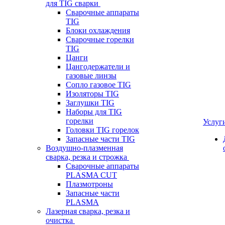
для TIG сварки
Сварочные аппараты
TIG
Блоки охлаждения
Сварочные горелки
TIG
Цанги
Цангодержатели и
газовые линзы
Сопло газовое TIG
Изоляторы TIG
Заглушки TIG
Наборы для TIG
горелки
Услуг
Головки TIG горелок
Запасные части TIG
Воздушно-плазменная
сварка, резка и строжка
Сварочные аппараты
PLASMA CUT
Плазмотроны
Запасные части
PLASMA
Лазерная сварка, резка и
очистка