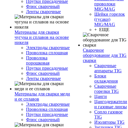
Прутки присадочные
проволоки
Флюс сварочный
MIG/MAG
Ленты сварочные
Шейки горелок
(гусаки)
MIG/MAG
+ ЕЩЕ
Материалы для сварки
чугуна и сплавов на основе
никеля
Электроды сварочные
Сварочное
Проволока сплошная
оборудование для TIG
Проволока
сварки
порошковая
Сварочные
Прутки присадочные
аппараты TIG
Флюс сварочный
Блоки
Ленты сварочные
охлаждения
Сварочные
горелки TIG
Материалы для сварки меди
Цанги
и ее сплавов
Цангодержатели
Электроды сварочные
и газовые линзы
Проволока сплошная
Сопло газовое
Прутки присадочные
TIG
Флюс сварочный
Изоляторы TIG
Заглушки TIG