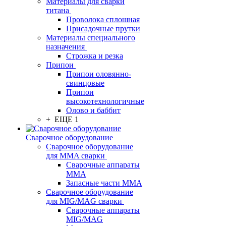
Материалы для сварки
титана
Проволока сплошная
Присадочные прутки
Материалы специального
назначения
Строжка и резка
Припои
Припои оловянно-
свинцовые
Припои
высокотехнологичные
Олово и баббит
+ ЕЩЕ 1
Сварочное оборудование
Сварочное оборудование
для MMA сварки
Сварочные аппараты
MMA
Запасные части MMA
Сварочное оборудование
для MIG/MAG сварки
Сварочные аппараты
MIG/MAG