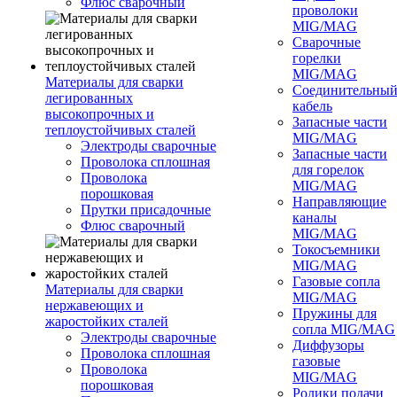
Флюс сварочный
проволоки
MIG/MAG
Сварочные
горелки
MIG/MAG
Материалы для сварки
Соединительны
легированных
кабель
высокопрочных и
Запасные части
теплоустойчивых сталей
MIG/MAG
Электроды сварочные
Запасные части
Проволока сплошная
для горелок
Проволока
MIG/MAG
порошковая
Направляющие
Прутки присадочные
каналы
Флюс сварочный
MIG/MAG
Токосъемники
MIG/MAG
Газовые сопла
Материалы для сварки
MIG/MAG
нержавеющих и
Пружины для
жаростойких сталей
сопла MIG/MAG
Электроды сварочные
Диффузоры
Проволока сплошная
газовые
Проволока
MIG/MAG
порошковая
Ролики подачи