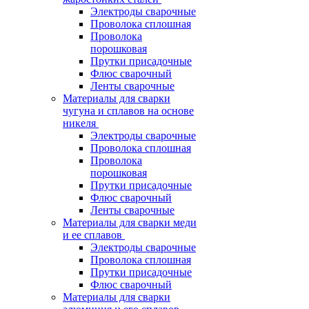
Электроды сварочные
Проволока сплошная
Проволока
порошковая
Прутки присадочные
Флюс сварочный
Ленты сварочные
Материалы для сварки
чугуна и сплавов на основе
никеля
Электроды сварочные
Проволока сплошная
Проволока
порошковая
Прутки присадочные
Флюс сварочный
Ленты сварочные
Материалы для сварки меди
и ее сплавов
Электроды сварочные
Проволока сплошная
Прутки присадочные
Флюс сварочный
Материалы для сварки