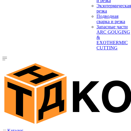
и резка
Экзотермическая
резка
Подводная
сварка и резка
Запасные части
ARC GOUGING
&
EXOTHERMIC
CUTTING
Каталог