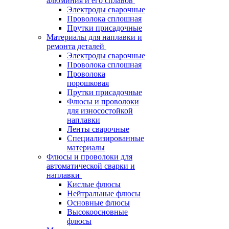
алюминия и его сплавов
Электроды сварочные
Проволока сплошная
Прутки присадочные
Материалы для наплавки и
ремонта деталей
Электроды сварочные
Проволока сплошная
Проволока
порошковая
Прутки присадочные
Флюсы и проволоки
для износостойкой
наплавки
Ленты сварочные
Специализированные
материалы
Флюсы и проволоки для
автоматической сварки и
наплавки
Кислые флюсы
Нейтральные флюсы
Основные флюсы
Высокоосновные
флюсы