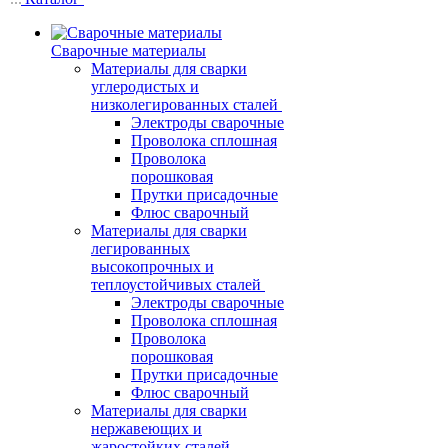
Сварочные материалы
Материалы для сварки
углеродистых и
низколегированных сталей
Электроды сварочные
Проволока сплошная
Проволока
порошковая
Прутки присадочные
Флюс сварочный
Материалы для сварки
легированных
высокопрочных и
теплоустойчивых сталей
Электроды сварочные
Проволока сплошная
Проволока
порошковая
Прутки присадочные
Флюс сварочный
Материалы для сварки
нержавеющих и
жаростойких сталей