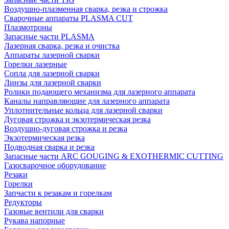
Воздушно-плазменная сварка, резка и строжка
Сварочные аппараты PLASMA CUT
Плазмотроны
Запасные части PLASMA
Лазерная сварка, резка и очистка
Аппараты лазерной сварки
Горелки лазерные
Сопла для лазерной сварки
Линзы для лазерной сварки
Ролики подающего механизма для лазерного аппарата
Каналы направляющие для лазерного аппарата
Уплотнительные кольца для лазерной сварки
Дуговая строжка и экзотермическая резка
Воздушно-дуговая строжка и резка
Экзотермическая резка
Подводная сварка и резка
Запасные части ARC GOUGING & EXOTHERMIC CUTTING
Газосварочное оборудование
Резаки
Горелки
Запчасти к резакам и горелкам
Редукторы
Газовые вентили для сварки
Рукава напорные