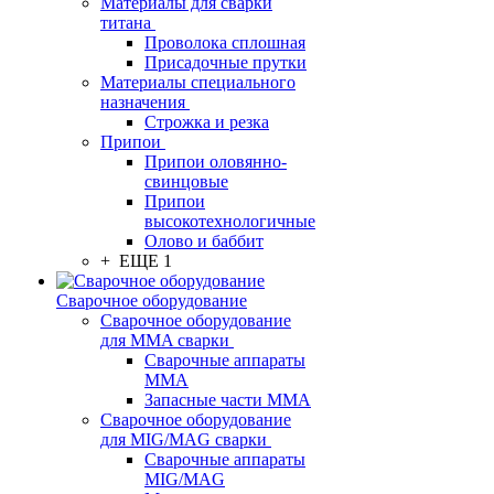
Материалы для сварки
титана
Проволока сплошная
Присадочные прутки
Материалы специального
назначения
Строжка и резка
Припои
Припои оловянно-
свинцовые
Припои
высокотехнологичные
Олово и баббит
+ ЕЩЕ 1
Сварочное оборудование
Сварочное оборудование
для MMA сварки
Сварочные аппараты
MMA
Запасные части MMA
Сварочное оборудование
для MIG/MAG сварки
Сварочные аппараты
MIG/MAG