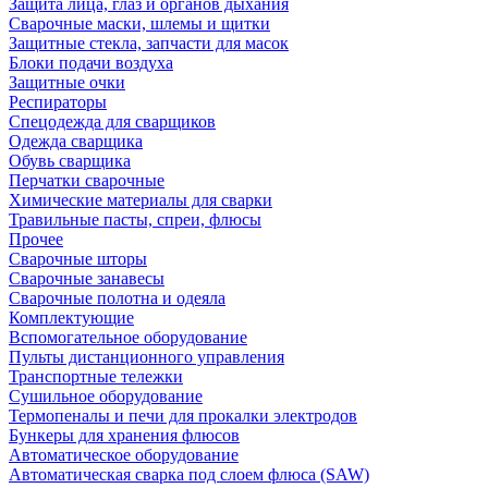
Защита лица, глаз и органов дыхания
Сварочные маски, шлемы и щитки
Защитные стекла, запчасти для масок
Блоки подачи воздуха
Защитные очки
Респираторы
Спецодежда для сварщиков
Одежда сварщика
Обувь сварщика
Перчатки сварочные
Химические материалы для сварки
Травильные пасты, спреи, флюсы
Прочее
Сварочные шторы
Сварочные занавесы
Сварочные полотна и одеяла
Комплектующие
Вспомогательное оборудование
Пульты дистанционного управления
Транспортные тележки
Сушильное оборудование
Термопеналы и печи для прокалки электродов
Бункеры для хранения флюсов
Автоматическое оборудование
Автоматическая сварка под слоем флюса (SAW)