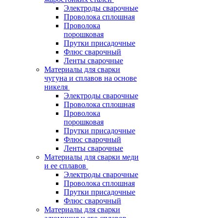
Электроды сварочные
Проволока сплошная
Проволока
порошковая
Прутки присадочные
Флюс сварочный
Ленты сварочные
Материалы для сварки
чугуна и сплавов на основе
никеля
Электроды сварочные
Проволока сплошная
Проволока
порошковая
Прутки присадочные
Флюс сварочный
Ленты сварочные
Материалы для сварки меди
и ее сплавов
Электроды сварочные
Проволока сплошная
Прутки присадочные
Флюс сварочный
Материалы для сварки