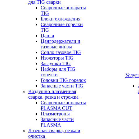
для TIG сварки
Сварочные аппараты
TIG
Блоки охлаждения
Сварочные горелки
TIG
Цанги
Цангодержатели и
газовые линзы
Сопло газовое TIG
Изоляторы TIG
Заглушки TIG
Наборы для TIG
горелки
Услуг
Головки TIG горелок
Запасные части TIG
Воздушно-плазменная
сварка, резка и строжка
Сварочные аппараты
PLASMA CUT
Плазмотроны
Запасные части
PLASMA
Лазерная сварка, резка и
очистка