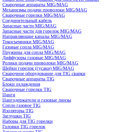
Сварочные аппараты MIG/MAG
Механизмы подачи проволоки MIG/MAG
Сварочные горелки MIG/MAG
Соединительный кабель
Запасные части MIG/MAG
Запасные части для горелок MIG/MAG
Направляющие каналы MIG/MAG
Токосъемники MIG/MAG
Газовые сопла MIG/MAG
Пружины для сопла MIG/MAG
Диффузоры газовые MIG/MAG
Ролики подачи проволоки MIG/MAG
Шейки горелок (гусаки) MIG/MAG
Сварочное оборудование для TIG сварки
Сварочные аппараты TIG
Блоки охлаждения
Сварочные горелки TIG
Цанги
Цангодержатели и газовые линзы
Сопло газовое TIG
Изоляторы TIG
Заглушки TIG
Наборы для TIG горелки
Головки TIG горелок
Запасные части TIG