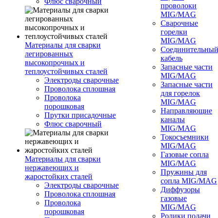
Флюс сварочный
проволоки
MIG/MAG
Сварочные
горелки
MIG/MAG
Материалы для сварки
Соединительны
легированных
кабель
высокопрочных и
Запасные части
теплоустойчивых сталей
MIG/MAG
Электроды сварочные
Запасные части
Проволока сплошная
для горелок
Проволока
MIG/MAG
порошковая
Направляющие
Прутки присадочные
каналы
Флюс сварочный
MIG/MAG
Токосъемники
MIG/MAG
Газовые сопла
Материалы для сварки
MIG/MAG
нержавеющих и
Пружины для
жаростойких сталей
сопла MIG/MAG
Электроды сварочные
Диффузоры
Проволока сплошная
газовые
Проволока
MIG/MAG
порошковая
Ролики подачи