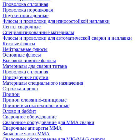
Проволока сплошная
Проволока порошковая
Прутки присадочные
Флюсы и проволоки для износостойкой наплавки
Ленты сварочные
Специализированные материалы
Флюсы и проволоки для автоматической сварки и наплавки
Кислые флюсы
Нейтральные флюсы
Основные флюсы
Высокоосновные флюсы
Материалы для сварки титана
Проволока сплошная
Присадочные прутки
Материалы специального назначения
Строжка и резка
Припои
Припои оловянно-свинцовые
Припои высокотехнологичные
Олово и баббит
Сварочное оборудование
Сварочное оборудование для MMA сварки
Сварочные аппараты MMA
Запасные части MMA
Сварочное оборудование для MIG/MAG сварки