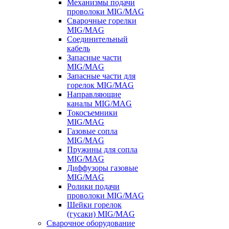
Механизмы подачи
проволоки MIG/MAG
Сварочные горелки
MIG/MAG
Соединительный
кабель
Запасные части
MIG/MAG
Запасные части для
горелок MIG/MAG
Направляющие
каналы MIG/MAG
Токосъемники
MIG/MAG
Газовые сопла
MIG/MAG
Пружины для сопла
MIG/MAG
Диффузоры газовые
MIG/MAG
Ролики подачи
проволоки MIG/MAG
Шейки горелок
(гусаки) MIG/MAG
Сварочное оборудование