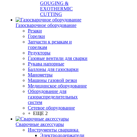
GOUGING &
EXOTHERMIC
CUTTING
Газосварочное оборудование
Резаки
Горелки
Запчасти к резакам и
горелкам
Редукторы
Газовые вентили для сварки
Рукава напорные
Баллоны для газосварки
Манометры
Машины газовой резки
Медицинское оборудование
Оборудование для
газораспределительных
систем
Сетевое оборудование
+ ЕЩЕ 2
Сварочные аксессуары
Инструменты сварщика
Электрододержатели