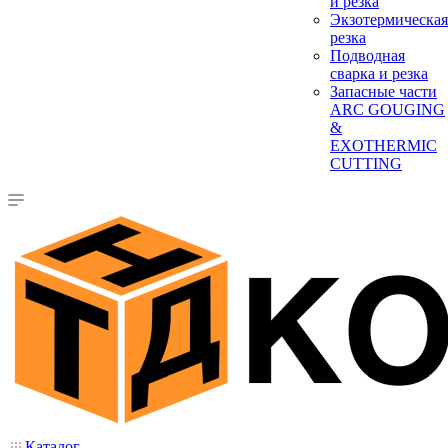
и резка
Экзотермическая
резка
Подводная
сварка и резка
Запасные части
ARC GOUGING
&
EXOTHERMIC
CUTTING
Каталог