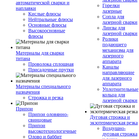
автоматической сварки и
Горелки
наплавки
лазерные
Кислые флюсы
Сопла для
Нейтральные флюсы
лазерной сварки
Основные флюсы
Линзы для
Высокоосновные
лазерной сварки
флюсы
Ролики
подающего
механизма для
Материалы для сварки
лазерного
титана
аппарата
Проволока сплошная
Каналы
Присадочные прутки
направляющие
для лазерного
аппарата
Материалы специального
Уплотнительные
назначения
кольца для
Строжка и резка
лазерной сварки
Припои
Припои оловянно-
Дуговая строжка и
свинцовые
экзотермическая резка
Припои
Воздушно-
высокотехнологичные
дуговая строжка
Олово и баббит