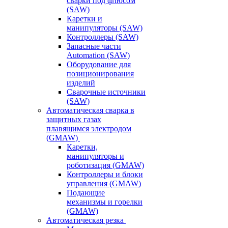
сварки под флюсом
(SAW)
Каретки и
манипуляторы (SAW)
Контроллеры (SAW)
Запасные части
Automation (SAW)
Оборудование для
позиционирования
изделий
Сварочные источники
(SAW)
Автоматическая сварка в
защитных газах
плавящимся электродом
(GMAW)
Каретки,
манипуляторы и
роботизация (GMAW)
Контроллеры и блоки
управления (GMAW)
Подающие
механизмы и горелки
(GMAW)
Автоматическая резка