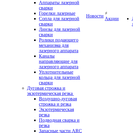
Аппараты лазерной
сварки
Горелки лазерные
Новости
Сопла для лазерной
Акции
сварки
Линзы для лазерной
сварки
Ролики подающего
механизма для
лазерного аппарата
Каналы
направляющие для
лазерного аппарата
Уплотнительные
кольца для лазерной
сварки
Дуговая строжка и
экзотермическая резка
Воздушно-дуговая
строжка и резка
Экзотермическая
резка
Подводная сварка и
резка
Запасные части ARC