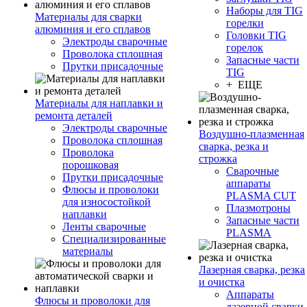
Наборы для TIG
Материалы для сварки
горелки
алюминия и его сплавов
Головки TIG
Электроды сварочные
горелок
Проволока сплошная
Запасные части
Прутки присадочные
TIG
+ ЕЩЕ
Материалы для наплавки и
ремонта деталей
Электроды сварочные
Воздушно-плазменная
Проволока сплошная
сварка, резка и
Проволока
строжка
порошковая
Сварочные
Прутки присадочные
аппараты
Флюсы и проволоки
PLASMA CUT
для износостойкой
Плазмотроны
наплавки
Запасные части
Ленты сварочные
PLASMA
Специализированные
материалы
Лазерная сварка, резка
и очистка
Аппараты
Флюсы и проволоки для
лазерной сварки