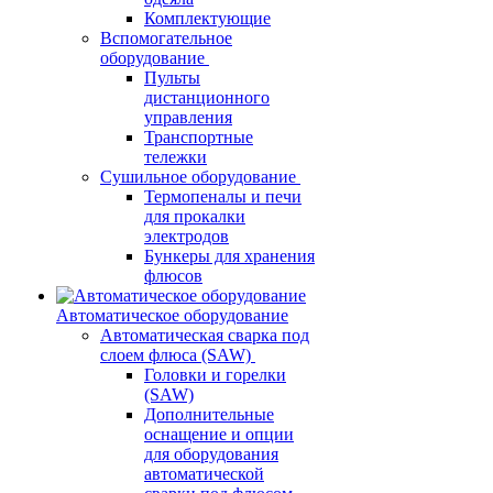
Комплектующие
Вспомогательное
оборудование
Пульты
дистанционного
управления
Транспортные
тележки
Сушильное оборудование
Термопеналы и печи
для прокалки
электродов
Бункеры для хранения
флюсов
Автоматическое оборудование
Автоматическая сварка под
слоем флюса (SAW)
Головки и горелки
(SAW)
Дополнительные
оснащение и опции
для оборудования
автоматической