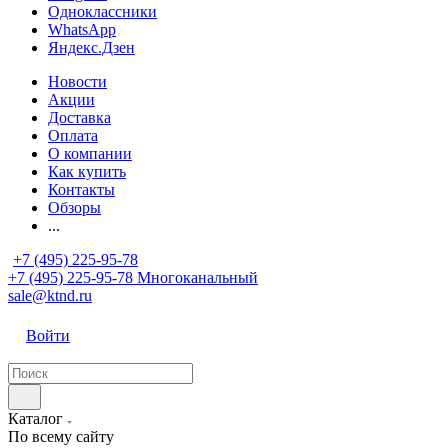
Одноклассники
WhatsApp
Яндекс.Дзен
Новости
Акции
Доставка
Оплата
О компании
Как купить
Контакты
Обзоры
...
+7 (495) 225-95-78
+7 (495) 225-95-78
Многоканальный
sale@ktnd.ru
Войти
Каталог
По всему сайту