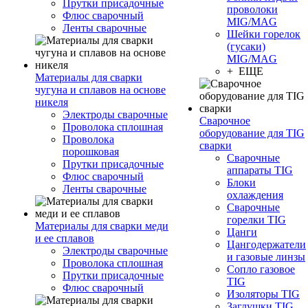
Прутки присадочные
проволоки
Флюс сварочный
MIG/MAG
Ленты сварочные
Шейки горелок
(гусаки)
MIG/MAG
+ ЕЩЕ
Материалы для сварки
чугуна и сплавов на основе
никеля
Электроды сварочные
Сварочное
Проволока сплошная
оборудование для TIG
Проволока
сварки
порошковая
Сварочные
Прутки присадочные
аппараты TIG
Флюс сварочный
Блоки
Ленты сварочные
охлаждения
Сварочные
горелки TIG
Материалы для сварки меди
Цанги
и ее сплавов
Цангодержатели
Электроды сварочные
и газовые линзы
Проволока сплошная
Сопло газовое
Прутки присадочные
TIG
Флюс сварочный
Изоляторы TIG
Заглушки TIG