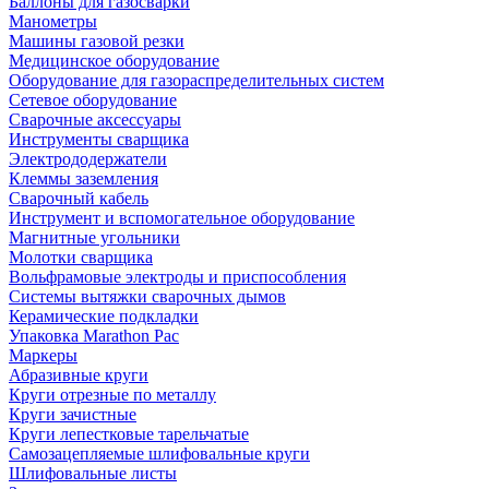
Баллоны для газосварки
Манометры
Машины газовой резки
Медицинское оборудование
Оборудование для газораспределительных систем
Сетевое оборудование
Сварочные аксессуары
Инструменты сварщика
Электрододержатели
Клеммы заземления
Сварочный кабель
Инструмент и вспомогательное оборудование
Магнитные угольники
Молотки сварщика
Вольфрамовые электроды и приспособления
Системы вытяжки сварочных дымов
Керамические подкладки
Упаковка Marathon Pac
Маркеры
Абразивные круги
Круги отрезные по металлу
Круги зачистные
Круги лепестковые тарельчатые
Самозацепляемые шлифовальные круги
Шлифовальные листы