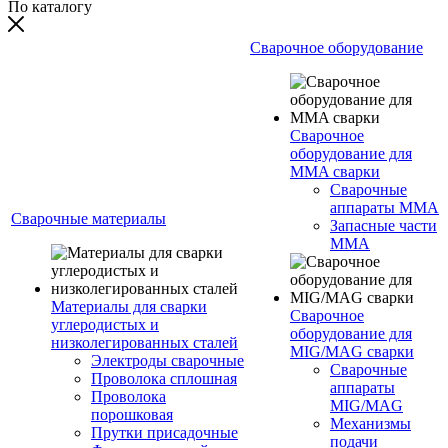
По каталогу
Сварочное оборудование
Сварочное
оборудование для
MMA сварки
Сварочные
аппараты MMA
Сварочные материалы
Запасные части
MMA
Материалы для сварки
Сварочное
углеродистых и
оборудование для
низколегированных сталей
MIG/MAG сварки
Электроды сварочные
Сварочные
Проволока сплошная
аппараты
Проволока
MIG/MAG
порошковая
Механизмы
Прутки присадочные
подачи