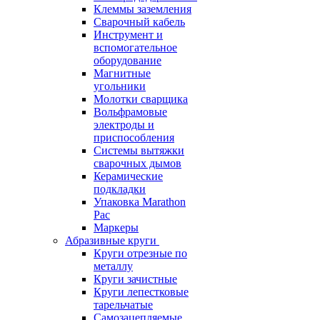
Клеммы заземления
Сварочный кабель
Инструмент и
вспомогательное
оборудование
Магнитные
угольники
Молотки сварщика
Вольфрамовые
электроды и
приспособления
Системы вытяжки
сварочных дымов
Керамические
подкладки
Упаковка Marathon
Pac
Маркеры
Абразивные круги
Круги отрезные по
металлу
Круги зачистные
Круги лепестковые
тарельчатые
Самозацепляемые