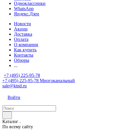
Одноклассники
WhatsApp
Яндекс.Дзен
Новости
Акции
Доставка
Оплата
О компании
Как купить
Контакты
Обзоры
...
+7 (495) 225-95-78
+7 (495) 225-95-78
Многоканальный
sale@ktnd.ru
Войти
Каталог
По всему сайту