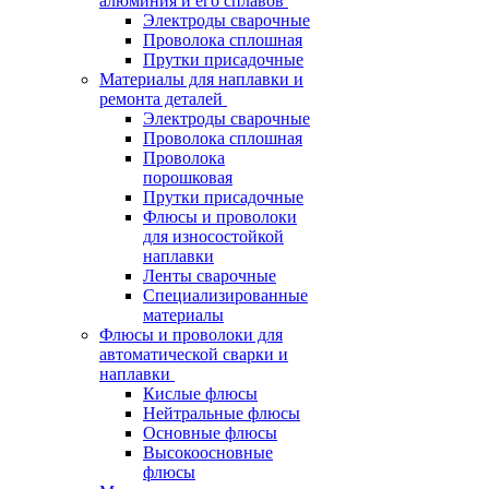
алюминия и его сплавов
Электроды сварочные
Проволока сплошная
Прутки присадочные
Материалы для наплавки и
ремонта деталей
Электроды сварочные
Проволока сплошная
Проволока
порошковая
Прутки присадочные
Флюсы и проволоки
для износостойкой
наплавки
Ленты сварочные
Специализированные
материалы
Флюсы и проволоки для
автоматической сварки и
наплавки
Кислые флюсы
Нейтральные флюсы
Основные флюсы
Высокоосновные
флюсы