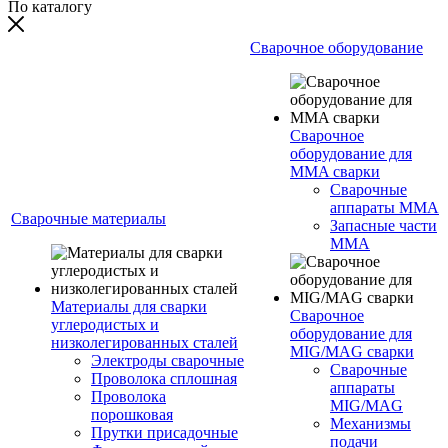
По каталогу
Сварочное оборудование
Сварочное
оборудование для
MMA сварки
Сварочные
аппараты MMA
Сварочные материалы
Запасные части
MMA
Материалы для сварки
Сварочное
углеродистых и
оборудование для
низколегированных сталей
MIG/MAG сварки
Электроды сварочные
Сварочные
Проволока сплошная
аппараты
Проволока
MIG/MAG
порошковая
Механизмы
Прутки присадочные
подачи