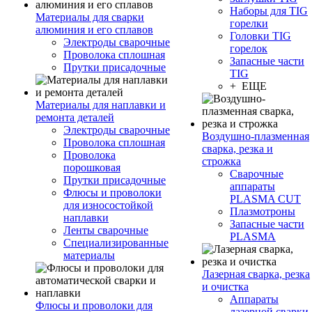
Наборы для TIG
Материалы для сварки
горелки
алюминия и его сплавов
Головки TIG
Электроды сварочные
горелок
Проволока сплошная
Запасные части
Прутки присадочные
TIG
+ ЕЩЕ
Материалы для наплавки и
ремонта деталей
Электроды сварочные
Воздушно-плазменная
Проволока сплошная
сварка, резка и
Проволока
строжка
порошковая
Сварочные
Прутки присадочные
аппараты
Флюсы и проволоки
PLASMA CUT
для износостойкой
Плазмотроны
наплавки
Запасные части
Ленты сварочные
PLASMA
Специализированные
материалы
Лазерная сварка, резка
и очистка
Аппараты
Флюсы и проволоки для
лазерной сварки