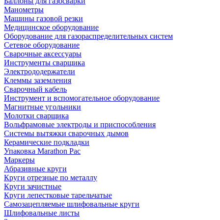
Баллоны для газосварки
Манометры
Машины газовой резки
Медицинское оборудование
Оборудование для газораспределительных систем
Сетевое оборудование
Сварочные аксессуары
Инструменты сварщика
Электрододержатели
Клеммы заземления
Сварочный кабель
Инструмент и вспомогательное оборудование
Магнитные угольники
Молотки сварщика
Вольфрамовые электроды и приспособления
Системы вытяжки сварочных дымов
Керамические подкладки
Упаковка Marathon Pac
Маркеры
Абразивные круги
Круги отрезные по металлу
Круги зачистные
Круги лепестковые тарельчатые
Самозацепляемые шлифовальные круги
Шлифовальные листы