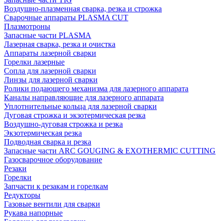
Воздушно-плазменная сварка, резка и строжка
Сварочные аппараты PLASMA CUT
Плазмотроны
Запасные части PLASMA
Лазерная сварка, резка и очистка
Аппараты лазерной сварки
Горелки лазерные
Сопла для лазерной сварки
Линзы для лазерной сварки
Ролики подающего механизма для лазерного аппарата
Каналы направляющие для лазерного аппарата
Уплотнительные кольца для лазерной сварки
Дуговая строжка и экзотермическая резка
Воздушно-дуговая строжка и резка
Экзотермическая резка
Подводная сварка и резка
Запасные части ARC GOUGING & EXOTHERMIC CUTTING
Газосварочное оборудование
Резаки
Горелки
Запчасти к резакам и горелкам
Редукторы
Газовые вентили для сварки
Рукава напорные