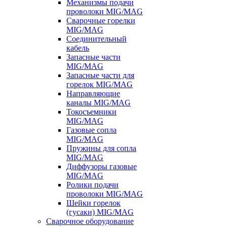
Механизмы подачи
проволоки MIG/MAG
Сварочные горелки
MIG/MAG
Соединительный
кабель
Запасные части
MIG/MAG
Запасные части для
горелок MIG/MAG
Направляющие
каналы MIG/MAG
Токосъемники
MIG/MAG
Газовые сопла
MIG/MAG
Пружины для сопла
MIG/MAG
Диффузоры газовые
MIG/MAG
Ролики подачи
проволоки MIG/MAG
Шейки горелок
(гусаки) MIG/MAG
Сварочное оборудование