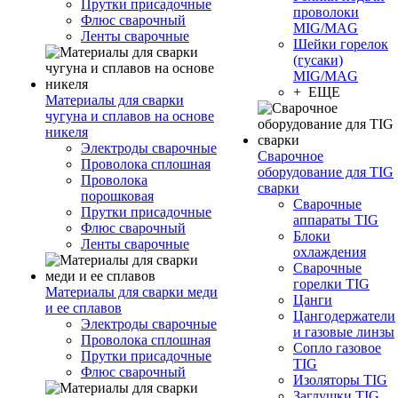
Прутки присадочные
проволоки
Флюс сварочный
MIG/MAG
Ленты сварочные
Шейки горелок
(гусаки)
MIG/MAG
+ ЕЩЕ
Материалы для сварки
чугуна и сплавов на основе
никеля
Электроды сварочные
Сварочное
Проволока сплошная
оборудование для TIG
Проволока
сварки
порошковая
Сварочные
Прутки присадочные
аппараты TIG
Флюс сварочный
Блоки
Ленты сварочные
охлаждения
Сварочные
горелки TIG
Материалы для сварки меди
Цанги
и ее сплавов
Цангодержатели
Электроды сварочные
и газовые линзы
Проволока сплошная
Сопло газовое
Прутки присадочные
TIG
Флюс сварочный
Изоляторы TIG
Заглушки TIG