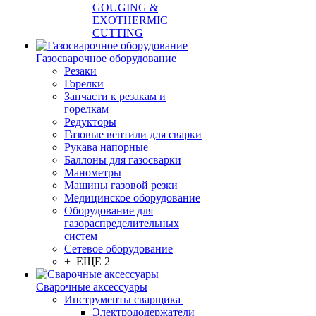
GOUGING &
EXOTHERMIC
CUTTING
Газосварочное оборудование
Резаки
Горелки
Запчасти к резакам и
горелкам
Редукторы
Газовые вентили для сварки
Рукава напорные
Баллоны для газосварки
Манометры
Машины газовой резки
Медицинское оборудование
Оборудование для
газораспределительных
систем
Сетевое оборудование
+ ЕЩЕ 2
Сварочные аксессуары
Инструменты сварщика
Электрододержатели