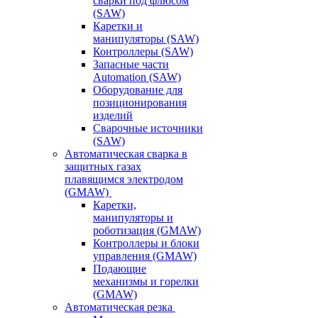
сварки под флюсом
(SAW)
Каретки и
манипуляторы (SAW)
Контроллеры (SAW)
Запасные части
Automation (SAW)
Оборудование для
позиционирования
изделий
Сварочные источники
(SAW)
Автоматическая сварка в
защитных газах
плавящимся электродом
(GMAW)
Каретки,
манипуляторы и
роботизация (GMAW)
Контроллеры и блоки
управления (GMAW)
Подающие
механизмы и горелки
(GMAW)
Автоматическая резка