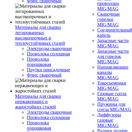
Флюс сварочный
проволоки
MIG/MAG
Сварочные
горелки
MIG/MAG
Материалы для сварки
Соединительны
легированных
кабель
высокопрочных и
Запасные части
теплоустойчивых сталей
MIG/MAG
Электроды сварочные
Запасные части
Проволока сплошная
для горелок
Проволока
MIG/MAG
порошковая
Направляющие
Прутки присадочные
каналы
Флюс сварочный
MIG/MAG
Токосъемники
MIG/MAG
Газовые сопла
Материалы для сварки
MIG/MAG
нержавеющих и
Пружины для
жаростойких сталей
сопла MIG/MAG
Электроды сварочные
Диффузоры
Проволока сплошная
газовые
Проволока
MIG/MAG
порошковая
Ролики подачи