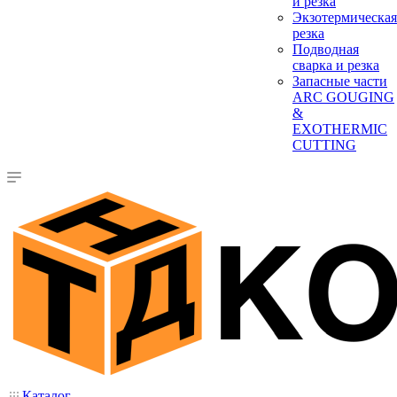
и резка
Экзотермическая
резка
Подводная
сварка и резка
Запасные части
ARC GOUGING
&
EXOTHERMIC
CUTTING
Каталог