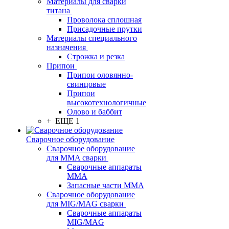
Материалы для сварки
титана
Проволока сплошная
Присадочные прутки
Материалы специального
назначения
Строжка и резка
Припои
Припои оловянно-
свинцовые
Припои
высокотехнологичные
Олово и баббит
+ ЕЩЕ 1
Сварочное оборудование
Сварочное оборудование
для MMA сварки
Сварочные аппараты
MMA
Запасные части MMA
Сварочное оборудование
для MIG/MAG сварки
Сварочные аппараты
MIG/MAG