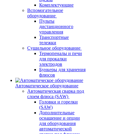
Комплектующие
Вспомогательное
оборудование
Пульты
дистанционного
управления
Транспортные
тележки
Сушильное оборудование
Термопеналы и печи
для прокалки
электродов
Бункеры для хранения
флюсов
Автоматическое оборудование
Автоматическая сварка под
слоем флюса (SAW)
Головки и горелки
(SAW)
Дополнительные
оснащение и опции
для оборудования
автоматической