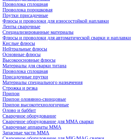
Проволока сплошная
Проволока порошковая
Прутки присадочные
Флюсы и проволоки для износостойкой наплавки
Ленты сварочные
Специализированные материалы
Флюсы и проволоки для автоматической сварки и наплавки
Кислые флюсы
Нейтральные флюсы
Основные флюсы
Высокоосновные флюсы
Материалы для сварки титана
Проволока сплошная
Присадочные прутки
Материалы специального назначения
Строжка и резка
Припои
Припои оловянно-свинцовые
Припои высокотехнологичные
Олово и баббит
Сварочное оборудование
Сварочное оборудование для MMA сварки
Сварочные аппараты MMA
Запасные части MMA
Сварочное оборудование для MIG/MAG сварки