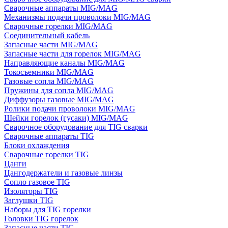
Сварочные аппараты MIG/MAG
Механизмы подачи проволоки MIG/MAG
Сварочные горелки MIG/MAG
Соединительный кабель
Запасные части MIG/MAG
Запасные части для горелок MIG/MAG
Направляющие каналы MIG/MAG
Токосъемники MIG/MAG
Газовые сопла MIG/MAG
Пружины для сопла MIG/MAG
Диффузоры газовые MIG/MAG
Ролики подачи проволоки MIG/MAG
Шейки горелок (гусаки) MIG/MAG
Сварочное оборудование для TIG сварки
Сварочные аппараты TIG
Блоки охлаждения
Сварочные горелки TIG
Цанги
Цангодержатели и газовые линзы
Сопло газовое TIG
Изоляторы TIG
Заглушки TIG
Наборы для TIG горелки
Головки TIG горелок
Запасные части TIG