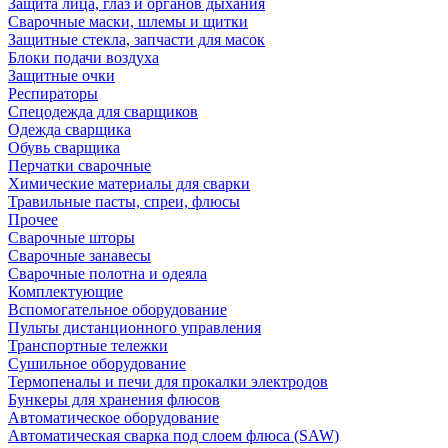
Защита лица, глаз и органов дыхания
Сварочные маски, шлемы и щитки
Защитные стекла, запчасти для масок
Блоки подачи воздуха
Защитные очки
Респираторы
Спецодежда для сварщиков
Одежда сварщика
Обувь сварщика
Перчатки сварочные
Химические материалы для сварки
Травильные пасты, спреи, флюсы
Прочее
Сварочные шторы
Сварочные занавесы
Сварочные полотна и одеяла
Комплектующие
Вспомогательное оборудование
Пульты дистанционного управления
Транспортные тележки
Сушильное оборудование
Термопеналы и печи для прокалки электродов
Бункеры для хранения флюсов
Автоматическое оборудование
Автоматическая сварка под слоем флюса (SAW)