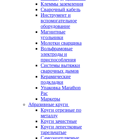
Клеммы заземления
Сварочный кабель
Инструмент и
вспомогательное
оборудование
Магнитные
угольники
Молотки сварщика
Вольфрамовые
электроды и
приспособления
Системы вытяжки
сварочных дымов
Керамические
подкладки
Упаковка Marathon
Pac
Маркеры
Абразивные круги
Круги отрезные по
металлу
Круги зачистные
Круги лепестковые
тарельчатые
Самозацепляемые