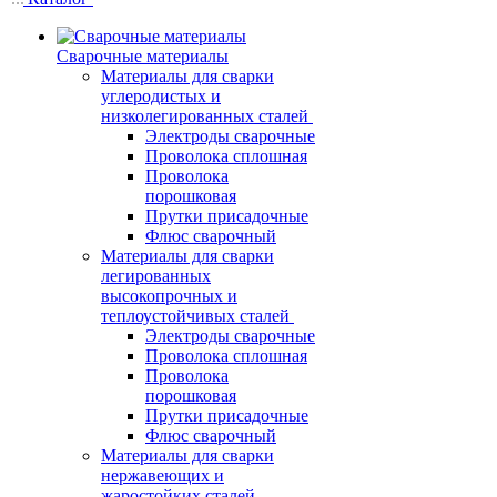
Сварочные материалы
Материалы для сварки
углеродистых и
низколегированных сталей
Электроды сварочные
Проволока сплошная
Проволока
порошковая
Прутки присадочные
Флюс сварочный
Материалы для сварки
легированных
высокопрочных и
теплоустойчивых сталей
Электроды сварочные
Проволока сплошная
Проволока
порошковая
Прутки присадочные
Флюс сварочный
Материалы для сварки
нержавеющих и
жаростойких сталей