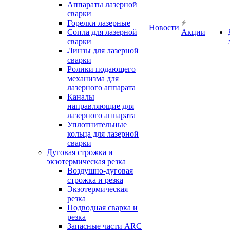
Аппараты лазерной
сварки
Горелки лазерные
Новости
Сопла для лазерной
Акции
сварки
Линзы для лазерной
сварки
Ролики подающего
механизма для
лазерного аппарата
Каналы
направляющие для
лазерного аппарата
Уплотнительные
кольца для лазерной
сварки
Дуговая строжка и
экзотермическая резка
Воздушно-дуговая
строжка и резка
Экзотермическая
резка
Подводная сварка и
резка
Запасные части ARC