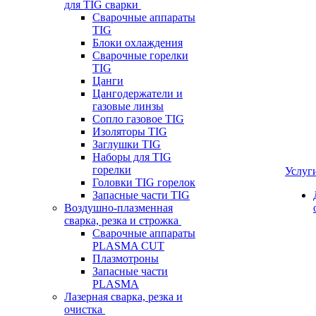
для TIG сварки
Сварочные аппараты
TIG
Блоки охлаждения
Сварочные горелки
TIG
Цанги
Цангодержатели и
газовые линзы
Сопло газовое TIG
Изоляторы TIG
Заглушки TIG
Наборы для TIG
горелки
Услуг
Головки TIG горелок
Запасные части TIG
Воздушно-плазменная
сварка, резка и строжка
Сварочные аппараты
PLASMA CUT
Плазмотроны
Запасные части
PLASMA
Лазерная сварка, резка и
очистка