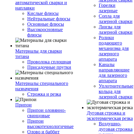
автоматической сварки и
Горелки
наплавки
лазерные
Кислые флюсы
Сопла для
Нейтральные флюсы
лазерной сварки
Основные флюсы
Линзы для
Высокоосновные
лазерной сварки
флюсы
Ролики
подающего
механизма для
Материалы для сварки
лазерного
титана
аппарата
Проволока сплошная
Каналы
Присадочные прутки
направляющие
для лазерного
аппарата
Материалы специального
Уплотнительные
назначения
кольца для
Строжка и резка
лазерной сварки
Припои
Припои оловянно-
Дуговая строжка и
свинцовые
экзотермическая резка
Припои
Воздушно-
высокотехнологичные
дуговая строжка
Олово и баббит