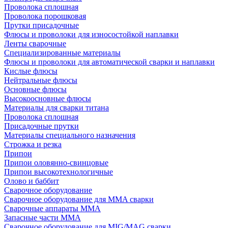
Проволока сплошная
Проволока порошковая
Прутки присадочные
Флюсы и проволоки для износостойкой наплавки
Ленты сварочные
Специализированные материалы
Флюсы и проволоки для автоматической сварки и наплавки
Кислые флюсы
Нейтральные флюсы
Основные флюсы
Высокоосновные флюсы
Материалы для сварки титана
Проволока сплошная
Присадочные прутки
Материалы специального назначения
Строжка и резка
Припои
Припои оловянно-свинцовые
Припои высокотехнологичные
Олово и баббит
Сварочное оборудование
Сварочное оборудование для MMA сварки
Сварочные аппараты MMA
Запасные части MMA
Сварочное оборудование для MIG/MAG сварки