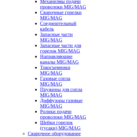
Механизмы подачи
проволоки MIG/MAG
Сварочные горелки
MIG/MAG
Соединительный
кабель
Запасные части
MIG/MAG
Запасные части для
горелок MIG/MAG
Направляющие
каналы MIG/MAG
Токосъемники
MIG/MAG
Газовые сопла
MIG/MAG
Пружины для сопла
MIG/MAG
Диффузоры газовые
MIG/MAG
Ролики подачи
проволоки MIG/MAG
Шейки горелок
(гусаки) MIG/MAG
Сварочное оборудование