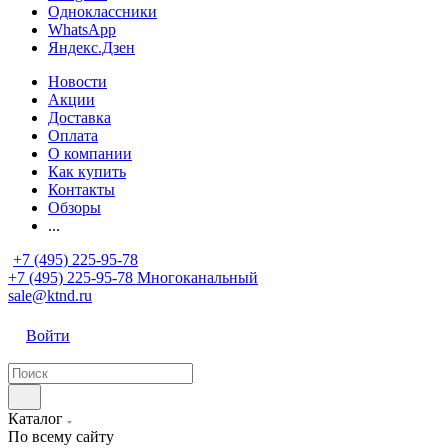
Одноклассники
WhatsApp
Яндекс.Дзен
Новости
Акции
Доставка
Оплата
О компании
Как купить
Контакты
Обзоры
...
+7 (495) 225-95-78
+7 (495) 225-95-78
Многоканальный
sale@ktnd.ru
Войти
Каталог
По всему сайту