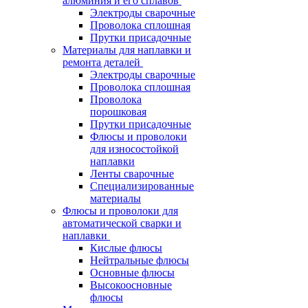
алюминия и его сплавов
Электроды сварочные
Проволока сплошная
Прутки присадочные
Материалы для наплавки и
ремонта деталей
Электроды сварочные
Проволока сплошная
Проволока
порошковая
Прутки присадочные
Флюсы и проволоки
для износостойкой
наплавки
Ленты сварочные
Специализированные
материалы
Флюсы и проволоки для
автоматической сварки и
наплавки
Кислые флюсы
Нейтральные флюсы
Основные флюсы
Высокоосновные
флюсы