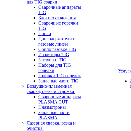
для TIG сварки
Сварочные аппараты
TIG
Блоки охлаждения
Сварочные горелки
TIG
Цанги
Цангодержатели и
газовые линзы
Сопло газовое TIG
Изоляторы TIG
Заглушки TIG
Наборы для TIG
горелки
Услуг
Головки TIG горелок
Запасные части TIG
Воздушно-плазменная
сварка, резка и строжка
Сварочные аппараты
PLASMA CUT
Плазмотроны
Запасные части
PLASMA
Лазерная сварка, резка и
очистка