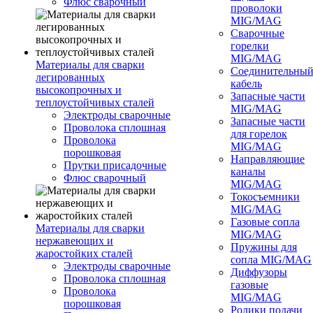
Флюс сварочный
проволоки
MIG/MAG
Сварочные
горелки
MIG/MAG
Материалы для сварки
Соединительны
легированных
кабель
высокопрочных и
Запасные части
теплоустойчивых сталей
MIG/MAG
Электроды сварочные
Запасные части
Проволока сплошная
для горелок
Проволока
MIG/MAG
порошковая
Направляющие
Прутки присадочные
каналы
Флюс сварочный
MIG/MAG
Токосъемники
MIG/MAG
Газовые сопла
Материалы для сварки
MIG/MAG
нержавеющих и
Пружины для
жаростойких сталей
сопла MIG/MAG
Электроды сварочные
Диффузоры
Проволока сплошная
газовые
Проволока
MIG/MAG
порошковая
Ролики подачи