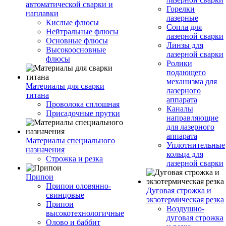
автоматической сварки и
Горелки
наплавки
лазерные
Кислые флюсы
Сопла для
Нейтральные флюсы
лазерной сварки
Основные флюсы
Линзы для
Высокоосновные
лазерной сварки
флюсы
Ролики
подающего
механизма для
Материалы для сварки
лазерного
титана
аппарата
Проволока сплошная
Каналы
Присадочные прутки
направляющие
для лазерного
аппарата
Материалы специального
Уплотнительные
назначения
кольца для
Строжка и резка
лазерной сварки
Припои
Припои оловянно-
Дуговая строжка и
свинцовые
экзотермическая резка
Припои
Воздушно-
высокотехнологичные
дуговая строжка
Олово и баббит