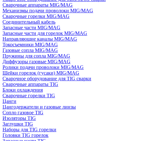
Сварочные аппараты MIG/MAG
Механизмы подачи проволоки MIG/MAG
Сварочные горелки MIG/MAG
Соединительный кабель
Запасные части MIG/MAG
Запасные части для горелок MIG/MAG
Направляющие каналы MIG/MAG
Токосъемники MIG/MAG
Газовые сопла MIG/MAG
Пружины для сопла MIG/MAG
Диффузоры газовые MIG/MAG
Ролики подачи проволоки MIG/MAG
Шейки горелок (гусаки) MIG/MAG
Сварочное оборудование для TIG сварки
Сварочные аппараты TIG
Блоки охлаждения
Сварочные горелки TIG
Цанги
Цангодержатели и газовые линзы
Сопло газовое TIG
Изоляторы TIG
Заглушки TIG
Наборы для TIG горелки
Головки TIG горелок
Запасные части TIG