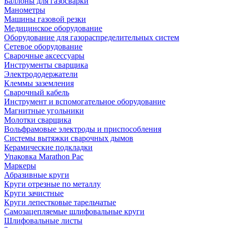
Баллоны для газосварки
Манометры
Машины газовой резки
Медицинское оборудование
Оборудование для газораспределительных систем
Сетевое оборудование
Сварочные аксессуары
Инструменты сварщика
Электрододержатели
Клеммы заземления
Сварочный кабель
Инструмент и вспомогательное оборудование
Магнитные угольники
Молотки сварщика
Вольфрамовые электроды и приспособления
Системы вытяжки сварочных дымов
Керамические подкладки
Упаковка Marathon Pac
Маркеры
Абразивные круги
Круги отрезные по металлу
Круги зачистные
Круги лепестковые тарельчатые
Самозацепляемые шлифовальные круги
Шлифовальные листы