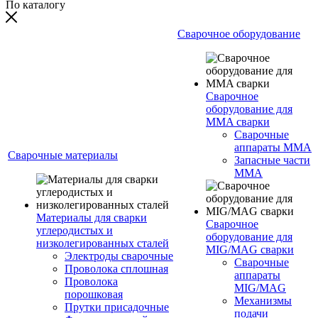
По каталогу
Сварочное оборудование
Сварочное
оборудование для
MMA сварки
Сварочные
аппараты MMA
Сварочные материалы
Запасные части
MMA
Материалы для сварки
Сварочное
углеродистых и
оборудование для
низколегированных сталей
MIG/MAG сварки
Электроды сварочные
Сварочные
Проволока сплошная
аппараты
Проволока
MIG/MAG
порошковая
Механизмы
Прутки присадочные
подачи