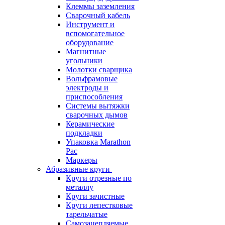
Клеммы заземления
Сварочный кабель
Инструмент и
вспомогательное
оборудование
Магнитные
угольники
Молотки сварщика
Вольфрамовые
электроды и
приспособления
Системы вытяжки
сварочных дымов
Керамические
подкладки
Упаковка Marathon
Pac
Маркеры
Абразивные круги
Круги отрезные по
металлу
Круги зачистные
Круги лепестковые
тарельчатые
Самозацепляемые