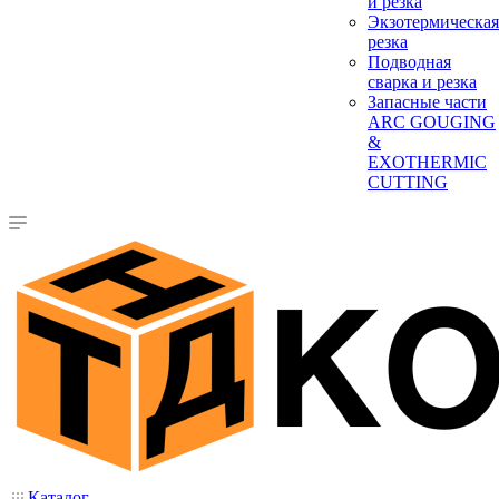
и резка
Экзотермическая
резка
Подводная
сварка и резка
Запасные части
ARC GOUGING
&
EXOTHERMIC
CUTTING
Каталог