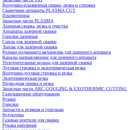
Воздушно-плазменная сварка, резка и строжка
Сварочные аппараты PLASMA CUT
Плазмотроны
Запасные части PLASMA
Лазерная сварка, резка и очистка
Аппараты лазерной сварки
Горелки лазерные
Сопла для лазерной сварки
Линзы для лазерной сварки
Ролики подающего механизма для лазерного аппарата
Каналы направляющие для лазерного аппарата
Уплотнительные кольца для лазерной сварки
Дуговая строжка и экзотермическая резка
Воздушно-дуговая строжка и резка
Экзотермическая резка
Подводная сварка и резка
Запасные части ARC GOUGING & EXOTHERMIC CUTTING
Газосварочное оборудование
Резаки
Горелки
Запчасти к резакам и горелкам
Редукторы
Газовые вентили для сварки
Рукава напорные