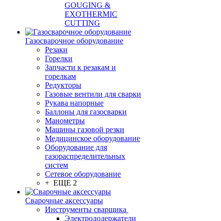
GOUGING &
EXOTHERMIC
CUTTING
Газосварочное оборудование
Резаки
Горелки
Запчасти к резакам и
горелкам
Редукторы
Газовые вентили для сварки
Рукава напорные
Баллоны для газосварки
Манометры
Машины газовой резки
Медицинское оборудование
Оборудование для
газораспределительных
систем
Сетевое оборудование
+ ЕЩЕ 2
Сварочные аксессуары
Инструменты сварщика
Электрододержатели