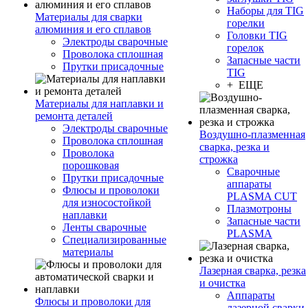
Наборы для TIG
Материалы для сварки
горелки
алюминия и его сплавов
Головки TIG
Электроды сварочные
горелок
Проволока сплошная
Запасные части
Прутки присадочные
TIG
+ ЕЩЕ
Материалы для наплавки и
ремонта деталей
Электроды сварочные
Воздушно-плазменная
Проволока сплошная
сварка, резка и
Проволока
строжка
порошковая
Сварочные
Прутки присадочные
аппараты
Флюсы и проволоки
PLASMA CUT
для износостойкой
Плазмотроны
наплавки
Запасные части
Ленты сварочные
PLASMA
Специализированные
материалы
Лазерная сварка, резка
и очистка
Аппараты
Флюсы и проволоки для
лазерной сварки