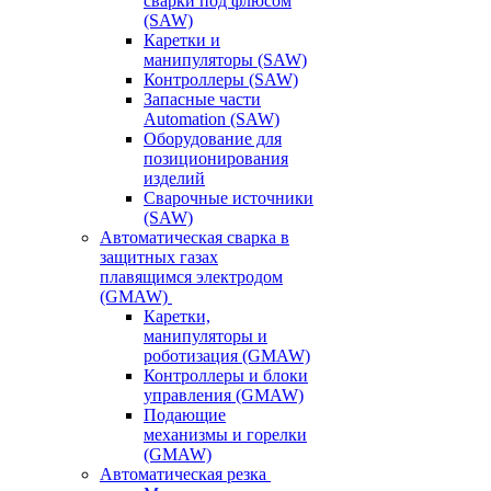
сварки под флюсом
(SAW)
Каретки и
манипуляторы (SAW)
Контроллеры (SAW)
Запасные части
Automation (SAW)
Оборудование для
позиционирования
изделий
Сварочные источники
(SAW)
Автоматическая сварка в
защитных газах
плавящимся электродом
(GMAW)
Каретки,
манипуляторы и
роботизация (GMAW)
Контроллеры и блоки
управления (GMAW)
Подающие
механизмы и горелки
(GMAW)
Автоматическая резка