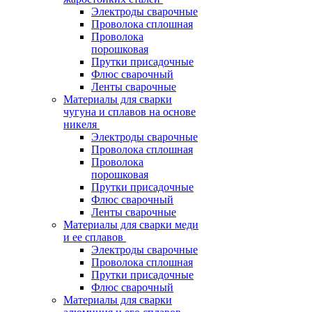
Электроды сварочные
Проволока сплошная
Проволока
порошковая
Прутки присадочные
Флюс сварочный
Ленты сварочные
Материалы для сварки
чугуна и сплавов на основе
никеля
Электроды сварочные
Проволока сплошная
Проволока
порошковая
Прутки присадочные
Флюс сварочный
Ленты сварочные
Материалы для сварки меди
и ее сплавов
Электроды сварочные
Проволока сплошная
Прутки присадочные
Флюс сварочный
Материалы для сварки