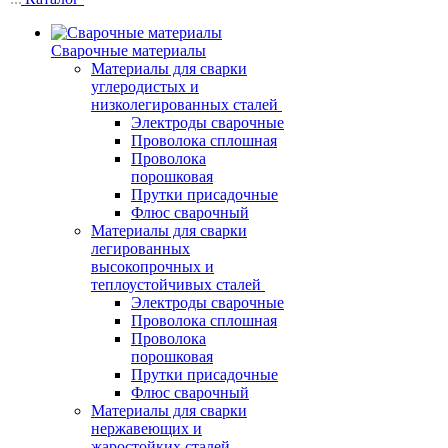
Сварочные материалы
Материалы для сварки
углеродистых и
низколегированных сталей
Электроды сварочные
Проволока сплошная
Проволока
порошковая
Прутки присадочные
Флюс сварочный
Материалы для сварки
легированных
высокопрочных и
теплоустойчивых сталей
Электроды сварочные
Проволока сплошная
Проволока
порошковая
Прутки присадочные
Флюс сварочный
Материалы для сварки
нержавеющих и
жаростойких сталей