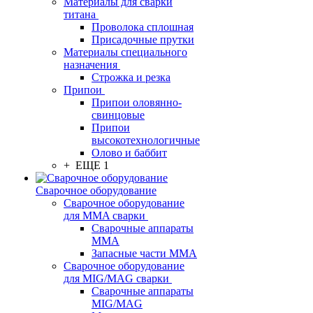
Материалы для сварки
титана
Проволока сплошная
Присадочные прутки
Материалы специального
назначения
Строжка и резка
Припои
Припои оловянно-
свинцовые
Припои
высокотехнологичные
Олово и баббит
+ ЕЩЕ 1
Сварочное оборудование
Сварочное оборудование
для MMA сварки
Сварочные аппараты
MMA
Запасные части MMA
Сварочное оборудование
для MIG/MAG сварки
Сварочные аппараты
MIG/MAG