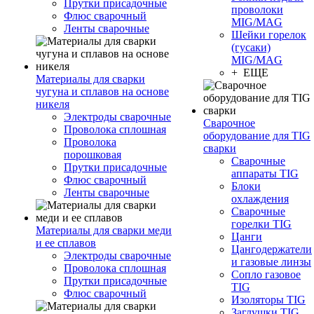
Прутки присадочные
проволоки
Флюс сварочный
MIG/MAG
Ленты сварочные
Шейки горелок
(гусаки)
MIG/MAG
+ ЕЩЕ
Материалы для сварки
чугуна и сплавов на основе
никеля
Электроды сварочные
Сварочное
Проволока сплошная
оборудование для TIG
Проволока
сварки
порошковая
Сварочные
Прутки присадочные
аппараты TIG
Флюс сварочный
Блоки
Ленты сварочные
охлаждения
Сварочные
горелки TIG
Материалы для сварки меди
Цанги
и ее сплавов
Цангодержатели
Электроды сварочные
и газовые линзы
Проволока сплошная
Сопло газовое
Прутки присадочные
TIG
Флюс сварочный
Изоляторы TIG
Заглушки TIG