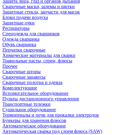
Защита лица, глаз и органов дыхания
Сварочные маски, шлемы и щитки
Защитные стекла, запчасти для масок
Блоки подачи воздуха
Защитные очки
Респираторы
Спецодежда для сварщиков
Одежда сварщика
Обувь сварщика
Перчатки сварочные
Химические материалы для сварки
Травильные пасты, спреи, флюсы
Прочее
Сварочные шторы
Сварочные занавесы
Сварочные полотна и одеяла
Комплектующие
Вспомогательное оборудование
Пульты дистанционного управления
Транспортные тележки
Сушильное оборудование
Термопеналы и печи для прокалки электродов
Бункеры для хранения флюсов
Автоматическое оборудование
Автоматическая сварка под слоем флюса (SAW)