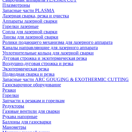
Плазмотроны
Запасные части PLASMA
Лазерная сварка, резка и очистка
Аппараты лазерной сварки
Горелки лазерные
Сопла для лазерной сварки
Линзы для лазерной сварки
Ролики подающего механизма для лазерного аппарата
Каналы направляющие для лазерного аппарата
Уплотнительные кольца для лазерной сварки
Дуговая строжка и экзотермическая резка
Воздушно-дуговая строжка и резка
Экзотермическая резка
Подводная сварка и резка
Запасные части ARC GOUGING & EXOTHERMIC CUTTING
Газосварочное оборудование
Резаки
Горелки
Запчасти к резакам и горелкам
Редукторы
Газовые вентили для сварки
Рукава напорные
Баллоны для газосварки
Манометры