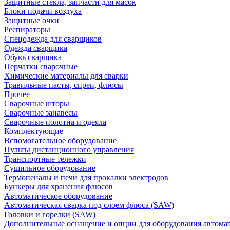
Защитные стекла, запчасти для масок
Блоки подачи воздуха
Защитные очки
Респираторы
Спецодежда для сварщиков
Одежда сварщика
Обувь сварщика
Перчатки сварочные
Химические материалы для сварки
Травильные пасты, спреи, флюсы
Прочее
Сварочные шторы
Сварочные занавесы
Сварочные полотна и одеяла
Комплектующие
Вспомогательное оборудование
Пульты дистанционного управления
Транспортные тележки
Сушильное оборудование
Термопеналы и печи для прокалки электродов
Бункеры для хранения флюсов
Автоматическое оборудование
Автоматическая сварка под слоем флюса (SAW)
Головки и горелки (SAW)
Дополнительные оснащение и опции для оборудования автома