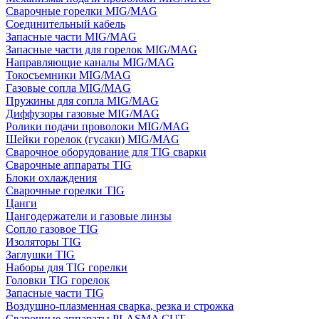
Сварочные горелки MIG/MAG
Соединительный кабель
Запасные части MIG/MAG
Запасные части для горелок MIG/MAG
Направляющие каналы MIG/MAG
Токосъемники MIG/MAG
Газовые сопла MIG/MAG
Пружины для сопла MIG/MAG
Диффузоры газовые MIG/MAG
Ролики подачи проволоки MIG/MAG
Шейки горелок (гусаки) MIG/MAG
Сварочное оборудование для TIG сварки
Сварочные аппараты TIG
Блоки охлаждения
Сварочные горелки TIG
Цанги
Цангодержатели и газовые линзы
Сопло газовое TIG
Изоляторы TIG
Заглушки TIG
Наборы для TIG горелки
Головки TIG горелок
Запасные части TIG
Воздушно-плазменная сварка, резка и строжка
Сварочные аппараты PLASMA CUT