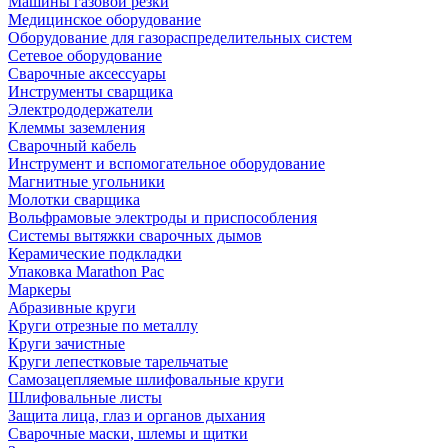
Машины газовой резки
Медицинское оборудование
Оборудование для газораспределительных систем
Сетевое оборудование
Сварочные аксессуары
Инструменты сварщика
Электрододержатели
Клеммы заземления
Сварочный кабель
Инструмент и вспомогательное оборудование
Магнитные угольники
Молотки сварщика
Вольфрамовые электроды и приспособления
Системы вытяжки сварочных дымов
Керамические подкладки
Упаковка Marathon Pac
Маркеры
Абразивные круги
Круги отрезные по металлу
Круги зачистные
Круги лепестковые тарельчатые
Самозацепляемые шлифовальные круги
Шлифовальные листы
Защита лица, глаз и органов дыхания
Сварочные маски, шлемы и щитки