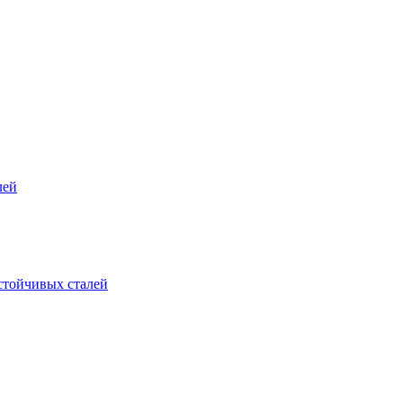
лей
стойчивых сталей