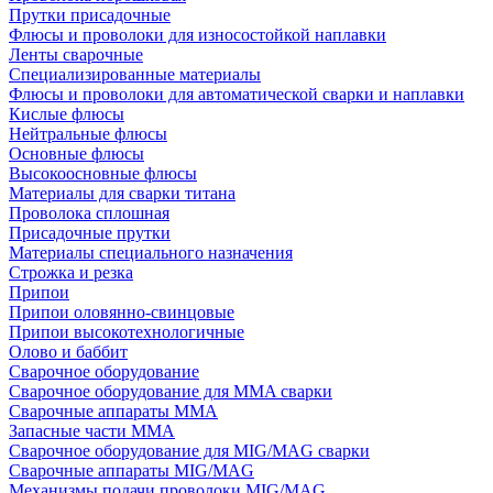
Прутки присадочные
Флюсы и проволоки для износостойкой наплавки
Ленты сварочные
Специализированные материалы
Флюсы и проволоки для автоматической сварки и наплавки
Кислые флюсы
Нейтральные флюсы
Основные флюсы
Высокоосновные флюсы
Материалы для сварки титана
Проволока сплошная
Присадочные прутки
Материалы специального назначения
Строжка и резка
Припои
Припои оловянно-свинцовые
Припои высокотехнологичные
Олово и баббит
Сварочное оборудование
Сварочное оборудование для MMA сварки
Сварочные аппараты MMA
Запасные части MMA
Сварочное оборудование для MIG/MAG сварки
Сварочные аппараты MIG/MAG
Механизмы подачи проволоки MIG/MAG