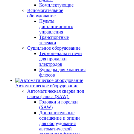
Комплектующие
Вспомогательное
оборудование
Пульты
дистанционного
управления
Транспортные
тележки
Сушильное оборудование
Термопеналы и печи
для прокалки
электродов
Бункеры для хранения
флюсов
Автоматическое оборудование
Автоматическая сварка под
слоем флюса (SAW)
Головки и горелки
(SAW)
Дополнительные
оснащение и опции
для оборудования
автоматической