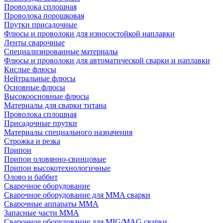
Проволока сплошная
Проволока порошковая
Прутки присадочные
Флюсы и проволоки для износостойкой наплавки
Ленты сварочные
Специализированные материалы
Флюсы и проволоки для автоматической сварки и наплавки
Кислые флюсы
Нейтральные флюсы
Основные флюсы
Высокоосновные флюсы
Материалы для сварки титана
Проволока сплошная
Присадочные прутки
Материалы специального назначения
Строжка и резка
Припои
Припои оловянно-свинцовые
Припои высокотехнологичные
Олово и баббит
Сварочное оборудование
Сварочное оборудование для MMA сварки
Сварочные аппараты MMA
Запасные части MMA
Сварочное оборудование для MIG/MAG сварки