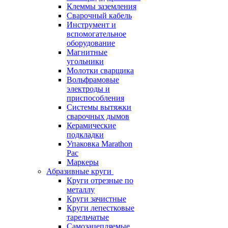
Клеммы заземления
Сварочный кабель
Инструмент и
вспомогательное
оборудование
Магнитные
угольники
Молотки сварщика
Вольфрамовые
электроды и
приспособления
Системы вытяжки
сварочных дымов
Керамические
подкладки
Упаковка Marathon
Pac
Маркеры
Абразивные круги
Круги отрезные по
металлу
Круги зачистные
Круги лепестковые
тарельчатые
Самозацепляемые