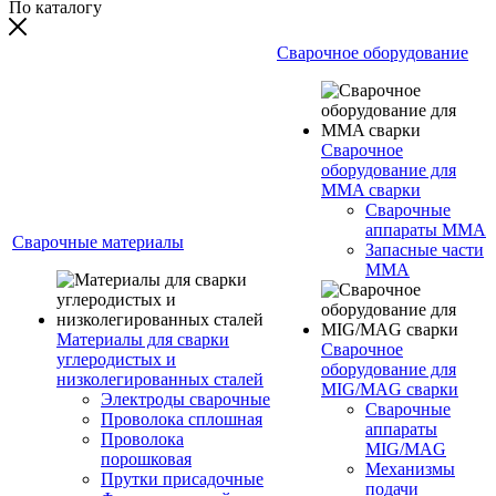
По каталогу
Сварочное оборудование
Сварочное
оборудование для
MMA сварки
Сварочные
аппараты MMA
Сварочные материалы
Запасные части
MMA
Материалы для сварки
Сварочное
углеродистых и
оборудование для
низколегированных сталей
MIG/MAG сварки
Электроды сварочные
Сварочные
Проволока сплошная
аппараты
Проволока
MIG/MAG
порошковая
Механизмы
Прутки присадочные
подачи