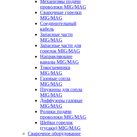
Механизмы подачи
проволоки MIG/MAG
Сварочные горелки
MIG/MAG
Соединительный
кабель
Запасные части
MIG/MAG
Запасные части для
горелок MIG/MAG
Направляющие
каналы MIG/MAG
Токосъемники
MIG/MAG
Газовые сопла
MIG/MAG
Пружины для сопла
MIG/MAG
Диффузоры газовые
MIG/MAG
Ролики подачи
проволоки MIG/MAG
Шейки горелок
(гусаки) MIG/MAG
Сварочное оборудование