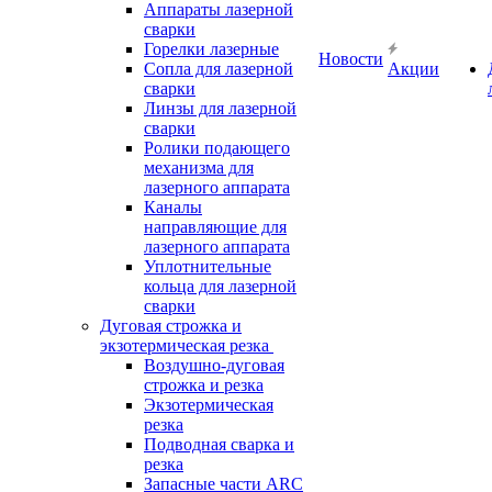
Аппараты лазерной
сварки
Горелки лазерные
Новости
Сопла для лазерной
Акции
сварки
Линзы для лазерной
сварки
Ролики подающего
механизма для
лазерного аппарата
Каналы
направляющие для
лазерного аппарата
Уплотнительные
кольца для лазерной
сварки
Дуговая строжка и
экзотермическая резка
Воздушно-дуговая
строжка и резка
Экзотермическая
резка
Подводная сварка и
резка
Запасные части ARC