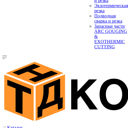
и резка
Экзотермическая
резка
Подводная
сварка и резка
Запасные части
ARC GOUGING
&
EXOTHERMIC
CUTTING
Каталог