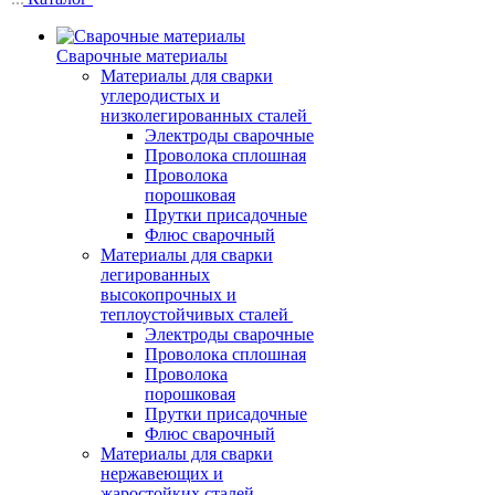
Сварочные материалы
Материалы для сварки
углеродистых и
низколегированных сталей
Электроды сварочные
Проволока сплошная
Проволока
порошковая
Прутки присадочные
Флюс сварочный
Материалы для сварки
легированных
высокопрочных и
теплоустойчивых сталей
Электроды сварочные
Проволока сплошная
Проволока
порошковая
Прутки присадочные
Флюс сварочный
Материалы для сварки
нержавеющих и
жаростойких сталей