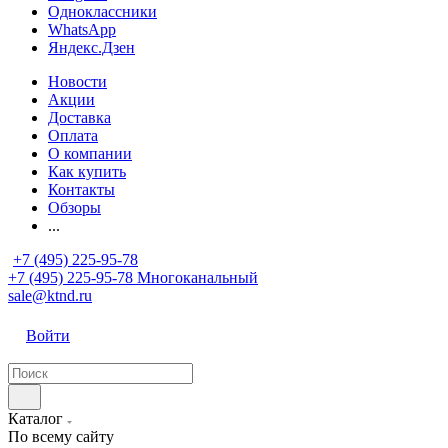
Одноклассники
WhatsApp
Яндекс.Дзен
Новости
Акции
Доставка
Оплата
О компании
Как купить
Контакты
Обзоры
...
+7 (495) 225-95-78
+7 (495) 225-95-78
Многоканальный
sale@ktnd.ru
Войти
Каталог
По всему сайту