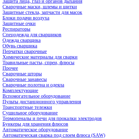
Защита лица, глаз и органов дыхания
Сварочные маски, шлемы и щитки
Защитные стекла, запчасти для масок
Блоки подачи воздуха
Защитные очки
Респираторы
Спецодежда для сварщиков
Одежда сварщика
Обувь сварщика
Перчатки сварочные
Химические материалы для сварки
Травильные пасты, спреи, флюсы
Прочее
Сварочные шторы
Сварочные занавесы
Сварочные полотна и одеяла
Комплектующие
Вспомогательное оборудование
Пульты дистанционного управления
Транспортные тележки
Сушильное оборудование
Термопеналы и печи для прокалки электродов
Бункеры для хранения флюсов
Автоматическое оборудование
Автоматическая сварка под слоем флюса (SAW)