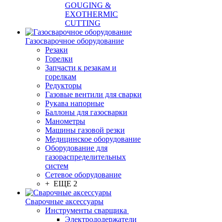
GOUGING &
EXOTHERMIC
CUTTING
Газосварочное оборудование
Резаки
Горелки
Запчасти к резакам и
горелкам
Редукторы
Газовые вентили для сварки
Рукава напорные
Баллоны для газосварки
Манометры
Машины газовой резки
Медицинское оборудование
Оборудование для
газораспределительных
систем
Сетевое оборудование
+ ЕЩЕ 2
Сварочные аксессуары
Инструменты сварщика
Электрододержатели