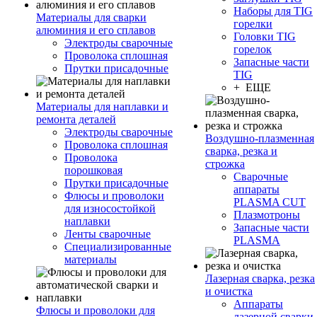
Наборы для TIG
Материалы для сварки
горелки
алюминия и его сплавов
Головки TIG
Электроды сварочные
горелок
Проволока сплошная
Запасные части
Прутки присадочные
TIG
+ ЕЩЕ
Материалы для наплавки и
ремонта деталей
Электроды сварочные
Воздушно-плазменная
Проволока сплошная
сварка, резка и
Проволока
строжка
порошковая
Сварочные
Прутки присадочные
аппараты
Флюсы и проволоки
PLASMA CUT
для износостойкой
Плазмотроны
наплавки
Запасные части
Ленты сварочные
PLASMA
Специализированные
материалы
Лазерная сварка, резка
и очистка
Аппараты
Флюсы и проволоки для
лазерной сварки