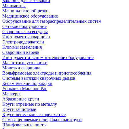
Баллоны для газосварки
Манометры
Машины газовой резки
Медицинское оборудование
Оборудование для газораспределительных систем
Сетевое оборудование
Сварочные аксессуары
Инструменты сварщика
Электрододержатели
Клеммы заземления
Сварочный кабель
Инструмент и вспомогательное оборудование
Магнитные угольники
Молотки сварщика
Вольфрамовые электроды и приспособления
Системы вытяжки сварочных дымов
Керамические подкладки
Упаковка Marathon Pac
Маркеры
Абразивные круги
Круги отрезные по металлу
Круги зачистные
Круги лепестковые тарельчатые
Самозацепляемые шлифовальные круги
Шлифовальные листы