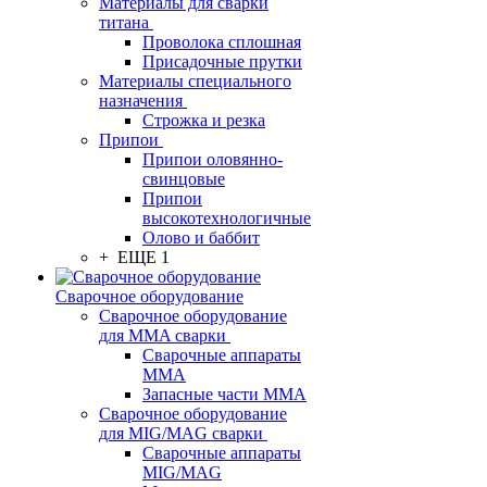
Материалы для сварки
титана
Проволока сплошная
Присадочные прутки
Материалы специального
назначения
Строжка и резка
Припои
Припои оловянно-
свинцовые
Припои
высокотехнологичные
Олово и баббит
+ ЕЩЕ 1
Сварочное оборудование
Сварочное оборудование
для MMA сварки
Сварочные аппараты
MMA
Запасные части MMA
Сварочное оборудование
для MIG/MAG сварки
Сварочные аппараты
MIG/MAG