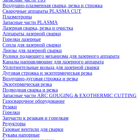
Воздушно-плазменная сварка, резка и строжка
Сварочные аппараты PLASMA CUT
Плазмотроны
Запасные части PLASMA
Лазерная сварка, резка и очистка
Аппараты лазерной сварки
Горелки лазерные
Сопла для лазерной сварки
Линзы для лазерной сварки
Ролики подающего механизма для лазерного аппарата
Каналы направляющие для лазерного аппарата
Уплотнительные кольца для лазерной сварки
Дуговая строжка и экзотермическая резка
Воздушно-дуговая строжка и резка
Экзотермическая резка
Подводная сварка и резка
Запасные части ARC GOUGING & EXOTHERMIC CUTTING
Газосварочное оборудование
Резаки
Горелки
Запчасти к резакам и горелкам
Редукторы
Газовые вентили для сварки
Рукава напорные