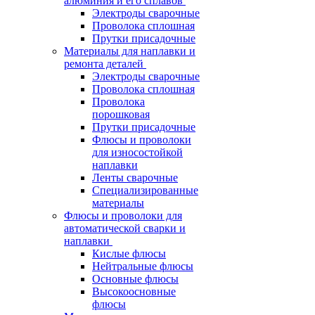
алюминия и его сплавов
Электроды сварочные
Проволока сплошная
Прутки присадочные
Материалы для наплавки и
ремонта деталей
Электроды сварочные
Проволока сплошная
Проволока
порошковая
Прутки присадочные
Флюсы и проволоки
для износостойкой
наплавки
Ленты сварочные
Специализированные
материалы
Флюсы и проволоки для
автоматической сварки и
наплавки
Кислые флюсы
Нейтральные флюсы
Основные флюсы
Высокоосновные
флюсы