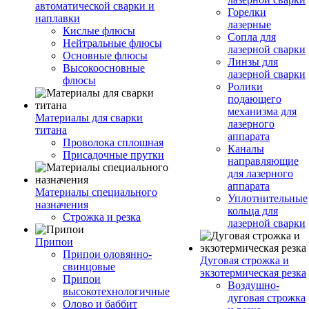
автоматической сварки и
Горелки
наплавки
лазерные
Кислые флюсы
Сопла для
Нейтральные флюсы
лазерной сварки
Основные флюсы
Линзы для
Высокоосновные
лазерной сварки
флюсы
Ролики
подающего
механизма для
Материалы для сварки
лазерного
титана
аппарата
Проволока сплошная
Каналы
Присадочные прутки
направляющие
для лазерного
аппарата
Материалы специального
Уплотнительные
назначения
кольца для
Строжка и резка
лазерной сварки
Припои
Припои оловянно-
Дуговая строжка и
свинцовые
экзотермическая резка
Припои
Воздушно-
высокотехнологичные
дуговая строжка
Олово и баббит