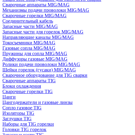
Сварочные аппараты MIG/MAG
Механизмы подачи проволоки MIG/MAG
Сварочные горелки MIG/MAG
Соединительный кабель
Запасные части MIG/MAG
Запасные части для горелок MIG/MAG
Направляющие каналы MIG/MAG
Токосъемники MIG/MAG
Газовые сопла MIG/MAG
Пружины для сопла MIG/MAG
Диффузоры газовые MIG/MAG
Ролики подачи проволоки MIG/MAG
Шейки горелок (гусаки) MIG/MAG
Сварочное оборудование для TIG сварки
Сварочные аппараты TIG
Блоки охлаждения
Сварочные горелки TIG
Цанги
Цангодержатели и газовые линзы
Сопло газовое TIG
Изоляторы TIG
Заглушки TIG
Наборы для TIG горелки
Головки TIG горелок
Запасные части TIG