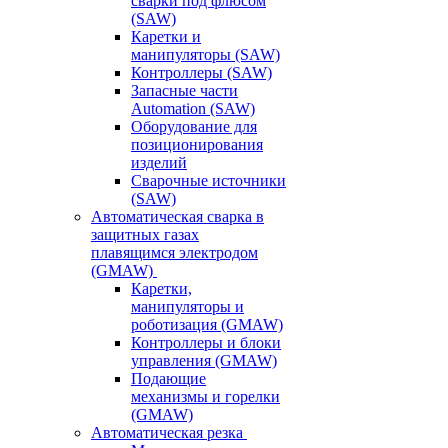
сварки под флюсом
(SAW)
Каретки и
манипуляторы (SAW)
Контроллеры (SAW)
Запасные части
Automation (SAW)
Оборудование для
позиционирования
изделий
Сварочные источники
(SAW)
Автоматическая сварка в
защитных газах
плавящимся электродом
(GMAW)
Каретки,
манипуляторы и
роботизация (GMAW)
Контроллеры и блоки
управления (GMAW)
Подающие
механизмы и горелки
(GMAW)
Автоматическая резка