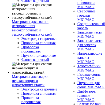
Флюс сварочный
проволоки
MIG/MAG
Сварочные
горелки
MIG/MAG
Материалы для сварки
Соединительны
легированных
кабель
высокопрочных и
Запасные части
теплоустойчивых сталей
MIG/MAG
Электроды сварочные
Запасные части
Проволока сплошная
для горелок
Проволока
MIG/MAG
порошковая
Направляющие
Прутки присадочные
каналы
Флюс сварочный
MIG/MAG
Токосъемники
MIG/MAG
Газовые сопла
Материалы для сварки
MIG/MAG
нержавеющих и
Пружины для
жаростойких сталей
сопла MIG/MAG
Электроды сварочные
Диффузоры
Проволока сплошная
газовые
Проволока
MIG/MAG
порошковая
Ролики подачи