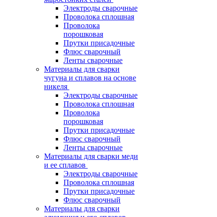
Электроды сварочные
Проволока сплошная
Проволока
порошковая
Прутки присадочные
Флюс сварочный
Ленты сварочные
Материалы для сварки
чугуна и сплавов на основе
никеля
Электроды сварочные
Проволока сплошная
Проволока
порошковая
Прутки присадочные
Флюс сварочный
Ленты сварочные
Материалы для сварки меди
и ее сплавов
Электроды сварочные
Проволока сплошная
Прутки присадочные
Флюс сварочный
Материалы для сварки