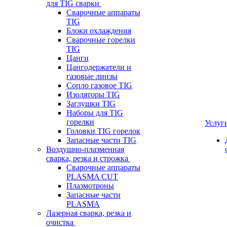
для TIG сварки
Сварочные аппараты
TIG
Блоки охлаждения
Сварочные горелки
TIG
Цанги
Цангодержатели и
газовые линзы
Сопло газовое TIG
Изоляторы TIG
Заглушки TIG
Наборы для TIG
горелки
Услуг
Головки TIG горелок
Запасные части TIG
Воздушно-плазменная
сварка, резка и строжка
Сварочные аппараты
PLASMA CUT
Плазмотроны
Запасные части
PLASMA
Лазерная сварка, резка и
очистка