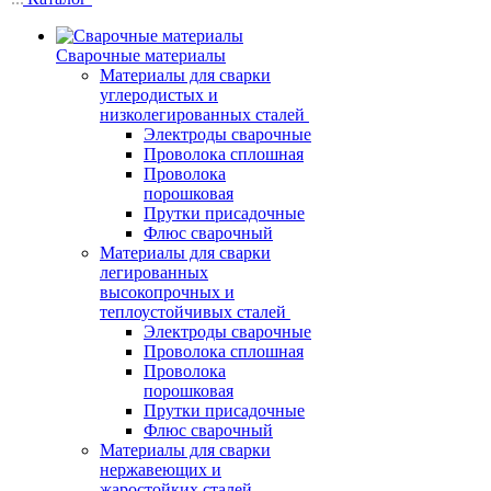
Сварочные материалы
Материалы для сварки
углеродистых и
низколегированных сталей
Электроды сварочные
Проволока сплошная
Проволока
порошковая
Прутки присадочные
Флюс сварочный
Материалы для сварки
легированных
высокопрочных и
теплоустойчивых сталей
Электроды сварочные
Проволока сплошная
Проволока
порошковая
Прутки присадочные
Флюс сварочный
Материалы для сварки
нержавеющих и
жаростойких сталей