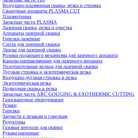
Воздушно-плазменная сварка, резка и строжка
Сварочные аппараты PLASMA CUT
Плазмотроны
Запасные части PLASMA
Лазерная сварка, резка и очистка
Аппараты лазерной сварки
Горелки лазерные
Сопла для лазерной сварки
Линзы для лазерной сварки
Ролики подающего механизма для лазерного аппарата
Каналы направляющие для лазерного аппарата
Уплотнительные кольца для лазерной сварки
Дуговая строжка и экзотермическая резка
Воздушно-дуговая строжка и резка
Экзотермическая резка
Подводная сварка и резка
Запасные части ARC GOUGING & EXOTHERMIC CUTTING
Газосварочное оборудование
Резаки
Горелки
Запчасти к резакам и горелкам
Редукторы
Газовые вентили для сварки
Рукава напорные