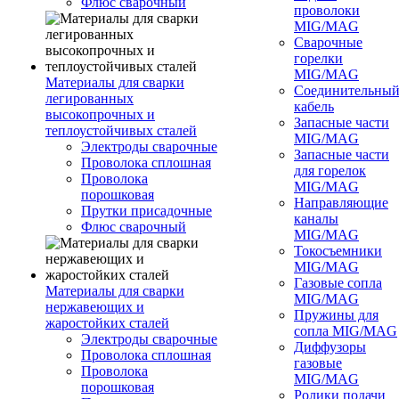
Флюс сварочный
проволоки
MIG/MAG
Сварочные
горелки
MIG/MAG
Материалы для сварки
Соединительны
легированных
кабель
высокопрочных и
Запасные части
теплоустойчивых сталей
MIG/MAG
Электроды сварочные
Запасные части
Проволока сплошная
для горелок
Проволока
MIG/MAG
порошковая
Направляющие
Прутки присадочные
каналы
Флюс сварочный
MIG/MAG
Токосъемники
MIG/MAG
Газовые сопла
Материалы для сварки
MIG/MAG
нержавеющих и
Пружины для
жаростойких сталей
сопла MIG/MAG
Электроды сварочные
Диффузоры
Проволока сплошная
газовые
Проволока
MIG/MAG
порошковая
Ролики подачи