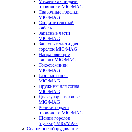
Механизмы подачи
проволоки MIG/MAG
Сварочные горелки
MIG/MAG
Соединительный
кабель
Запасные части
MIG/MAG
Запасные части для
горелок MIG/MAG
Направляющие
каналы MIG/MAG
Токосъемники
MIG/MAG
Газовые сопла
MIG/MAG
Пружины для сопла
MIG/MAG
Диффузоры газовые
MIG/MAG
Ролики подачи
проволоки MIG/MAG
Шейки горелок
(гусаки) MIG/MAG
Сварочное оборудование