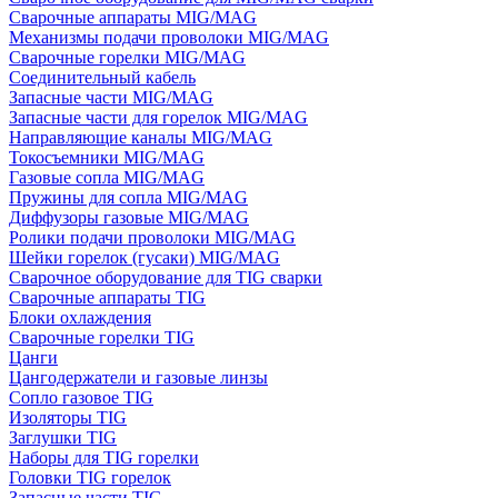
Сварочные аппараты MIG/MAG
Механизмы подачи проволоки MIG/MAG
Сварочные горелки MIG/MAG
Соединительный кабель
Запасные части MIG/MAG
Запасные части для горелок MIG/MAG
Направляющие каналы MIG/MAG
Токосъемники MIG/MAG
Газовые сопла MIG/MAG
Пружины для сопла MIG/MAG
Диффузоры газовые MIG/MAG
Ролики подачи проволоки MIG/MAG
Шейки горелок (гусаки) MIG/MAG
Сварочное оборудование для TIG сварки
Сварочные аппараты TIG
Блоки охлаждения
Сварочные горелки TIG
Цанги
Цангодержатели и газовые линзы
Сопло газовое TIG
Изоляторы TIG
Заглушки TIG
Наборы для TIG горелки
Головки TIG горелок
Запасные части TIG