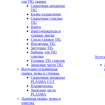
для TIG сварки
Сварочные аппараты
TIG
Блоки охлаждения
Сварочные горелки
TIG
Цанги
Цангодержатели и
газовые линзы
Сопло газовое TIG
Изоляторы TIG
Заглушки TIG
Наборы для TIG
горелки
Услуг
Головки TIG горелок
Запасные части TIG
Воздушно-плазменная
сварка, резка и строжка
Сварочные аппараты
PLASMA CUT
Плазмотроны
Запасные части
PLASMA
Лазерная сварка, резка и
очистка