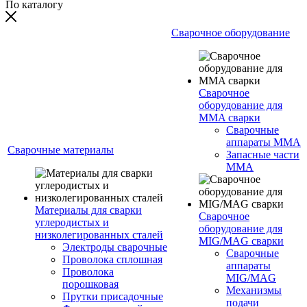
По каталогу
Сварочное оборудование
Сварочное
оборудование для
MMA сварки
Сварочные
аппараты MMA
Сварочные материалы
Запасные части
MMA
Материалы для сварки
Сварочное
углеродистых и
оборудование для
низколегированных сталей
MIG/MAG сварки
Электроды сварочные
Сварочные
Проволока сплошная
аппараты
Проволока
MIG/MAG
порошковая
Механизмы
Прутки присадочные
подачи