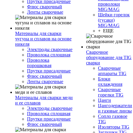
Прутки присадочные
проволоки
Флюс сварочный
MIG/MAG
Ленты сварочные
Шейки горелок
(гусаки)
MIG/MAG
+ ЕЩЕ
Материалы для сварки
чугуна и сплавов на основе
никеля
Электроды сварочные
Сварочное
Проволока сплошная
оборудование для TIG
Проволока
сварки
порошковая
Сварочные
Прутки присадочные
аппараты TIG
Флюс сварочный
Блоки
Ленты сварочные
охлаждения
Сварочные
горелки TIG
Материалы для сварки меди
Цанги
и ее сплавов
Цангодержатели
Электроды сварочные
и газовые линзы
Проволока сплошная
Сопло газовое
Прутки присадочные
TIG
Флюс сварочный
Изоляторы TIG
Заглушки TIG