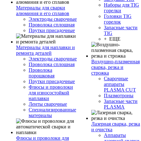
Наборы для TIG
Материалы для сварки
горелки
алюминия и его сплавов
Головки TIG
Электроды сварочные
горелок
Проволока сплошная
Запасные части
Прутки присадочные
TIG
+ ЕЩЕ
Материалы для наплавки и
ремонта деталей
Электроды сварочные
Воздушно-плазменная
Проволока сплошная
сварка, резка и
Проволока
строжка
порошковая
Сварочные
Прутки присадочные
аппараты
Флюсы и проволоки
PLASMA CUT
для износостойкой
Плазмотроны
наплавки
Запасные части
Ленты сварочные
PLASMA
Специализированные
материалы
Лазерная сварка, резка
и очистка
Аппараты
Флюсы и проволоки для
лазерной сварки