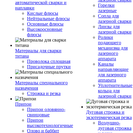
автоматической сварки и
Горелки
наплавки
лазерные
Кислые флюсы
Сопла для
Нейтральные флюсы
лазерной сварки
Основные флюсы
Линзы для
Высокоосновные
лазерной сварки
флюсы
Ролики
подающего
механизма для
Материалы для сварки
лазерного
титана
аппарата
Проволока сплошная
Каналы
Присадочные прутки
направляющие
для лазерного
аппарата
Материалы специального
Уплотнительные
назначения
кольца для
Строжка и резка
лазерной сварки
Припои
Припои оловянно-
Дуговая строжка и
свинцовые
экзотермическая резка
Припои
Воздушно-
высокотехнологичные
дуговая строжка
Олово и баббит