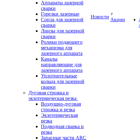
Аппараты лазерной
сварки
Горелки лазерные
Новости
Сопла для лазерной
Акции
сварки
Линзы для лазерной
сварки
Ролики подающего
механизма для
лазерного аппарата
Каналы
направляющие для
лазерного аппарата
Уплотнительные
кольца для лазерной
сварки
Дуговая строжка и
экзотермическая резка
Воздушно-дуговая
строжка и резка
Экзотермическая
резка
Подводная сварка и
резка
Запасные части ARC