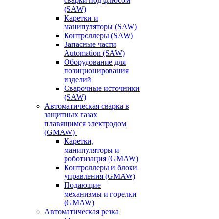
сварки под флюсом
(SAW)
Каретки и
манипуляторы (SAW)
Контроллеры (SAW)
Запасные части
Automation (SAW)
Оборудование для
позиционирования
изделий
Сварочные источники
(SAW)
Автоматическая сварка в
защитных газах
плавящимся электродом
(GMAW)
Каретки,
манипуляторы и
роботизация (GMAW)
Контроллеры и блоки
управления (GMAW)
Подающие
механизмы и горелки
(GMAW)
Автоматическая резка