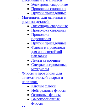
алюминия и его сплавов
Электроды сварочные
Проволока сплошная
Прутки присадочные
Материалы для наплавки и
ремонта деталей
Электроды сварочные
Проволока сплошная
Проволока
порошковая
Прутки присадочные
Флюсы и проволоки
для износостойкой
наплавки
Ленты сварочные
Специализированные
материалы
Флюсы и проволоки для
автоматической сварки и
наплавки
Кислые флюсы
Нейтральные флюсы
Основные флюсы
Высокоосновные
флюсы