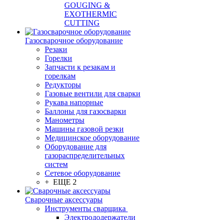
GOUGING &
EXOTHERMIC
CUTTING
Газосварочное оборудование
Резаки
Горелки
Запчасти к резакам и
горелкам
Редукторы
Газовые вентили для сварки
Рукава напорные
Баллоны для газосварки
Манометры
Машины газовой резки
Медицинское оборудование
Оборудование для
газораспределительных
систем
Сетевое оборудование
+ ЕЩЕ 2
Сварочные аксессуары
Инструменты сварщика
Электрододержатели