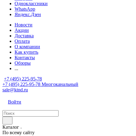
Одноклассники
WhatsApp
Яндекс.Дзен
Новости
Акции
Доставка
Оплата
О компании
Как купить
Контакты
Обзоры
...
+7 (495) 225-95-78
+7 (495) 225-95-78
Многоканальный
sale@ktnd.ru
Войти
Каталог
По всему сайту