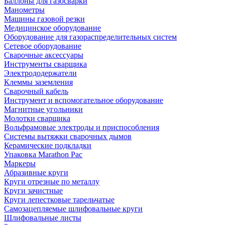
Баллоны для газосварки
Манометры
Машины газовой резки
Медицинское оборудование
Оборудование для газораспределительных систем
Сетевое оборудование
Сварочные аксессуары
Инструменты сварщика
Электрододержатели
Клеммы заземления
Сварочный кабель
Инструмент и вспомогательное оборудование
Магнитные угольники
Молотки сварщика
Вольфрамовые электроды и приспособления
Системы вытяжки сварочных дымов
Керамические подкладки
Упаковка Marathon Pac
Маркеры
Абразивные круги
Круги отрезные по металлу
Круги зачистные
Круги лепестковые тарельчатые
Самозацепляемые шлифовальные круги
Шлифовальные листы