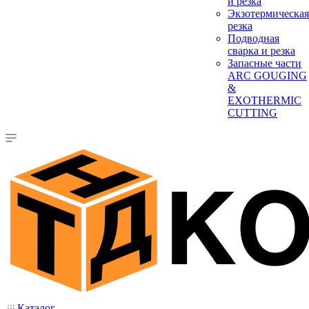
и резка
Экзотермическая
резка
Подводная
сварка и резка
Запасные части
ARC GOUGING
&
EXOTHERMIC
CUTTING
Каталог