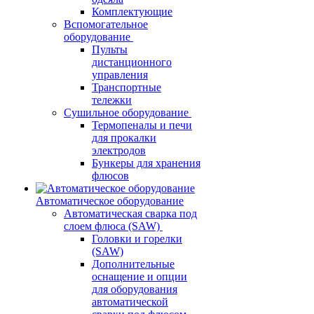
Комплектующие
Вспомогательное
оборудование
Пульты
дистанционного
управления
Транспортные
тележки
Сушильное оборудование
Термопеналы и печи
для прокалки
электродов
Бункеры для хранения
флюсов
Автоматическое оборудование
Автоматическая сварка под
слоем флюса (SAW)
Головки и горелки
(SAW)
Дополнительные
оснащение и опции
для оборудования
автоматической