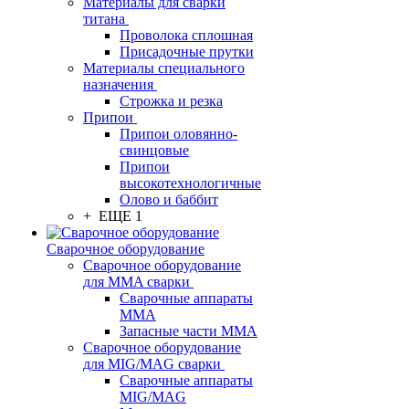
Материалы для сварки
титана
Проволока сплошная
Присадочные прутки
Материалы специального
назначения
Строжка и резка
Припои
Припои оловянно-
свинцовые
Припои
высокотехнологичные
Олово и баббит
+ ЕЩЕ 1
Сварочное оборудование
Сварочное оборудование
для MMA сварки
Сварочные аппараты
MMA
Запасные части MMA
Сварочное оборудование
для MIG/MAG сварки
Сварочные аппараты
MIG/MAG