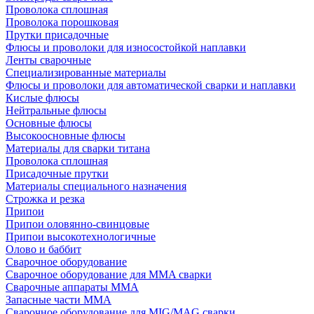
Проволока сплошная
Проволока порошковая
Прутки присадочные
Флюсы и проволоки для износостойкой наплавки
Ленты сварочные
Специализированные материалы
Флюсы и проволоки для автоматической сварки и наплавки
Кислые флюсы
Нейтральные флюсы
Основные флюсы
Высокоосновные флюсы
Материалы для сварки титана
Проволока сплошная
Присадочные прутки
Материалы специального назначения
Строжка и резка
Припои
Припои оловянно-свинцовые
Припои высокотехнологичные
Олово и баббит
Сварочное оборудование
Сварочное оборудование для MMA сварки
Сварочные аппараты MMA
Запасные части MMA
Сварочное оборудование для MIG/MAG сварки