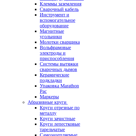
Клеммы заземления
Сварочный кабель
Инструмент и
вспомогательное
оборудование
Магнитные
угольники
Молотки сварщика
Вольфрамовые
электроды и
приспособления
Системы вытяжки
сварочных дымов
Керамические
подкладки
Упаковка Marathon
Pac
Маркеры
Абразивные круги
Круги отрезные по
металлу
Круги зачистные
Круги лепестковые
тарельчатые
Самозацепляемые