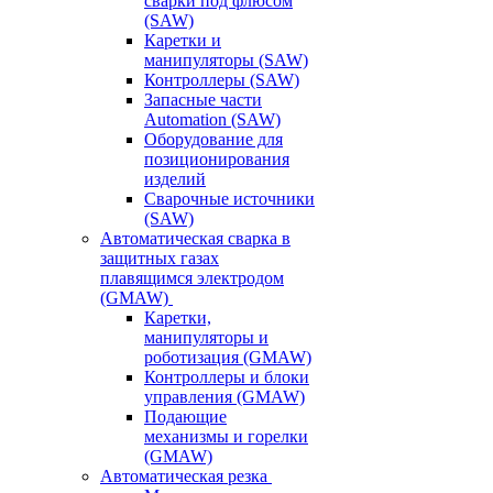
сварки под флюсом
(SAW)
Каретки и
манипуляторы (SAW)
Контроллеры (SAW)
Запасные части
Automation (SAW)
Оборудование для
позиционирования
изделий
Сварочные источники
(SAW)
Автоматическая сварка в
защитных газах
плавящимся электродом
(GMAW)
Каретки,
манипуляторы и
роботизация (GMAW)
Контроллеры и блоки
управления (GMAW)
Подающие
механизмы и горелки
(GMAW)
Автоматическая резка