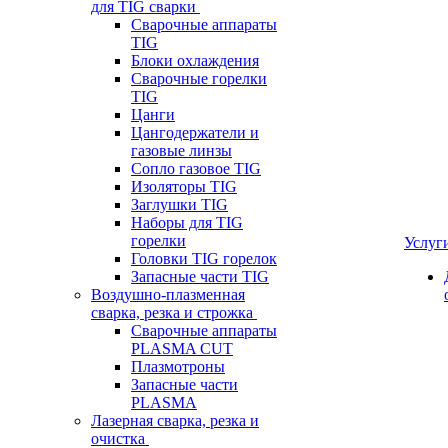
для TIG сварки
Сварочные аппараты
TIG
Блоки охлаждения
Сварочные горелки
TIG
Цанги
Цангодержатели и
газовые линзы
Сопло газовое TIG
Изоляторы TIG
Заглушки TIG
Наборы для TIG
горелки
Услуг
Головки TIG горелок
Запасные части TIG
Воздушно-плазменная
сварка, резка и строжка
Сварочные аппараты
PLASMA CUT
Плазмотроны
Запасные части
PLASMA
Лазерная сварка, резка и
очистка