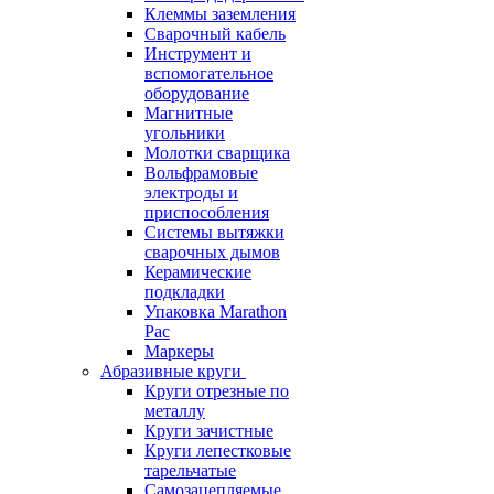
Клеммы заземления
Сварочный кабель
Инструмент и
вспомогательное
оборудование
Магнитные
угольники
Молотки сварщика
Вольфрамовые
электроды и
приспособления
Системы вытяжки
сварочных дымов
Керамические
подкладки
Упаковка Marathon
Pac
Маркеры
Абразивные круги
Круги отрезные по
металлу
Круги зачистные
Круги лепестковые
тарельчатые
Самозацепляемые