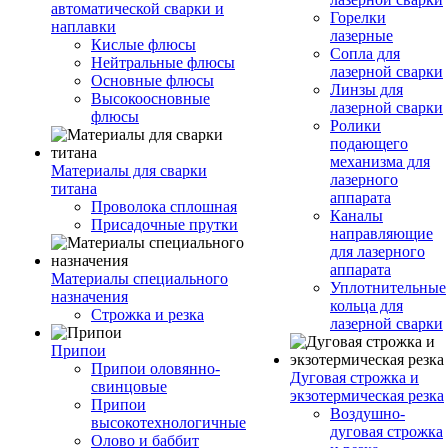
автоматической сварки и
Горелки
наплавки
лазерные
Кислые флюсы
Сопла для
Нейтральные флюсы
лазерной сварки
Основные флюсы
Линзы для
Высокоосновные
лазерной сварки
флюсы
Ролики
подающего
механизма для
Материалы для сварки
лазерного
титана
аппарата
Проволока сплошная
Каналы
Присадочные прутки
направляющие
для лазерного
аппарата
Материалы специального
Уплотнительные
назначения
кольца для
Строжка и резка
лазерной сварки
Припои
Припои оловянно-
Дуговая строжка и
свинцовые
экзотермическая резка
Припои
Воздушно-
высокотехнологичные
дуговая строжка
Олово и баббит