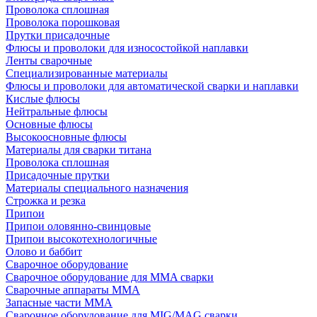
Проволока сплошная
Проволока порошковая
Прутки присадочные
Флюсы и проволоки для износостойкой наплавки
Ленты сварочные
Специализированные материалы
Флюсы и проволоки для автоматической сварки и наплавки
Кислые флюсы
Нейтральные флюсы
Основные флюсы
Высокоосновные флюсы
Материалы для сварки титана
Проволока сплошная
Присадочные прутки
Материалы специального назначения
Строжка и резка
Припои
Припои оловянно-свинцовые
Припои высокотехнологичные
Олово и баббит
Сварочное оборудование
Сварочное оборудование для MMA сварки
Сварочные аппараты MMA
Запасные части MMA
Сварочное оборудование для MIG/MAG сварки