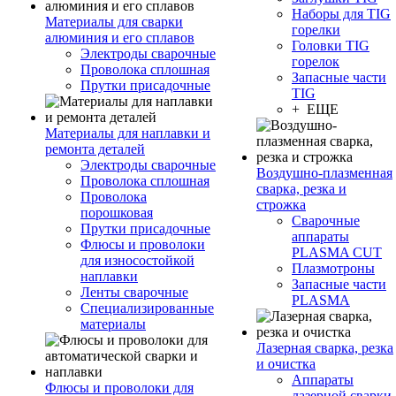
Наборы для TIG
Материалы для сварки
горелки
алюминия и его сплавов
Головки TIG
Электроды сварочные
горелок
Проволока сплошная
Запасные части
Прутки присадочные
TIG
+ ЕЩЕ
Материалы для наплавки и
ремонта деталей
Электроды сварочные
Воздушно-плазменная
Проволока сплошная
сварка, резка и
Проволока
строжка
порошковая
Сварочные
Прутки присадочные
аппараты
Флюсы и проволоки
PLASMA CUT
для износостойкой
Плазмотроны
наплавки
Запасные части
Ленты сварочные
PLASMA
Специализированные
материалы
Лазерная сварка, резка
и очистка
Аппараты
Флюсы и проволоки для
лазерной сварки