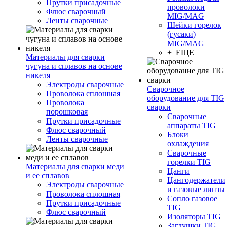
Прутки присадочные
проволоки
Флюс сварочный
MIG/MAG
Ленты сварочные
Шейки горелок
(гусаки)
MIG/MAG
+ ЕЩЕ
Материалы для сварки
чугуна и сплавов на основе
никеля
Электроды сварочные
Сварочное
Проволока сплошная
оборудование для TIG
Проволока
сварки
порошковая
Сварочные
Прутки присадочные
аппараты TIG
Флюс сварочный
Блоки
Ленты сварочные
охлаждения
Сварочные
горелки TIG
Материалы для сварки меди
Цанги
и ее сплавов
Цангодержатели
Электроды сварочные
и газовые линзы
Проволока сплошная
Сопло газовое
Прутки присадочные
TIG
Флюс сварочный
Изоляторы TIG
Заглушки TIG