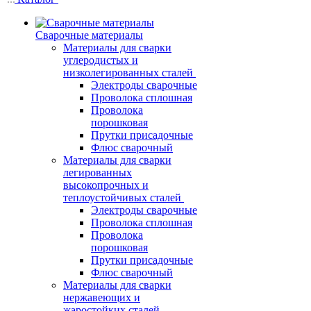
Сварочные материалы
Материалы для сварки
углеродистых и
низколегированных сталей
Электроды сварочные
Проволока сплошная
Проволока
порошковая
Прутки присадочные
Флюс сварочный
Материалы для сварки
легированных
высокопрочных и
теплоустойчивых сталей
Электроды сварочные
Проволока сплошная
Проволока
порошковая
Прутки присадочные
Флюс сварочный
Материалы для сварки
нержавеющих и
жаростойких сталей