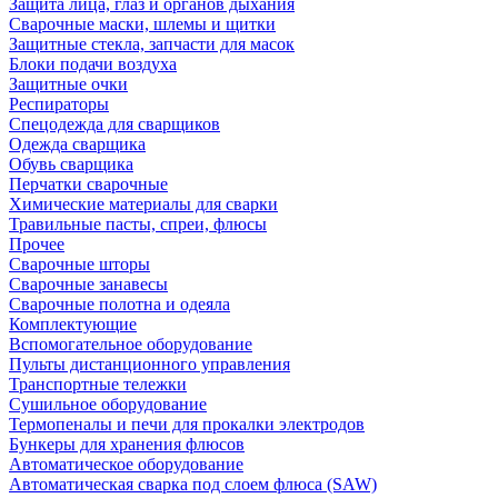
Защита лица, глаз и органов дыхания
Сварочные маски, шлемы и щитки
Защитные стекла, запчасти для масок
Блоки подачи воздуха
Защитные очки
Респираторы
Спецодежда для сварщиков
Одежда сварщика
Обувь сварщика
Перчатки сварочные
Химические материалы для сварки
Травильные пасты, спреи, флюсы
Прочее
Сварочные шторы
Сварочные занавесы
Сварочные полотна и одеяла
Комплектующие
Вспомогательное оборудование
Пульты дистанционного управления
Транспортные тележки
Сушильное оборудование
Термопеналы и печи для прокалки электродов
Бункеры для хранения флюсов
Автоматическое оборудование
Автоматическая сварка под слоем флюса (SAW)