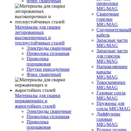
Флюс сварочный
проволоки
MIG/MAG
Сварочные
горелки
MIG/MAG
Материалы для сварки
Соединительны
легированных
кабель
высокопрочных и
Запасные части
теплоустойчивых сталей
MIG/MAG
Электроды сварочные
Запасные части
Проволока сплошная
для горелок
Проволока
MIG/MAG
порошковая
Направляющие
Прутки присадочные
каналы
Флюс сварочный
MIG/MAG
Токосъемники
MIG/MAG
Газовые сопла
Материалы для сварки
MIG/MAG
нержавеющих и
Пружины для
жаростойких сталей
сопла MIG/MAG
Электроды сварочные
Диффузоры
Проволока сплошная
газовые
Проволока
MIG/MAG
порошковая
Ролики подачи