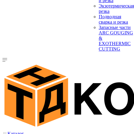
и резка
Экзотермическая
резка
Подводная
сварка и резка
Запасные части
ARC GOUGING
&
EXOTHERMIC
CUTTING
Каталог