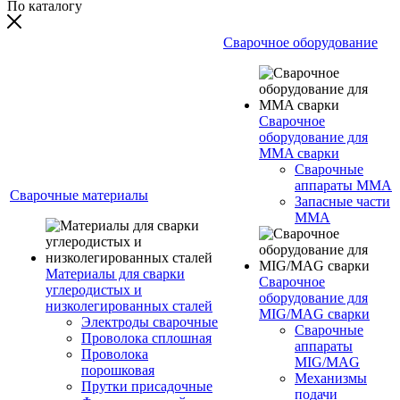
По каталогу
Сварочное оборудование
Сварочное
оборудование для
MMA сварки
Сварочные
аппараты MMA
Сварочные материалы
Запасные части
MMA
Материалы для сварки
Сварочное
углеродистых и
оборудование для
низколегированных сталей
MIG/MAG сварки
Электроды сварочные
Сварочные
Проволока сплошная
аппараты
Проволока
MIG/MAG
порошковая
Механизмы
Прутки присадочные
подачи