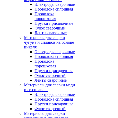
Электроды сварочные
Проволока сплошная
Проволока
порошковая
Прутки присадочные
Флюс сварочный
Ленты сварочные
Материалы для сварки
чугуна и сплавов на основе
никеля
Электроды сварочные
Проволока сплошная
Проволока
порошковая
Прутки присадочные
Флюс сварочный
Ленты сварочные
Материалы для сварки меди
и ее сплавов
Электроды сварочные
Проволока сплошная
Прутки присадочные
Флюс сварочный
Материалы для сварки