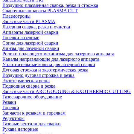
Воздушно-плазменная сварка, резка и строжка
Сварочные аппараты PLASMA CUT
Плазмотроны
Запасные части PLASMA
Лазерная сварка, резка и очистка
Аппараты лазерной сварки
Горелки лазерные
Сопла для лазерной сварки
Линзы для лазерной сварки
Ролики подающего механизма для лазерного аппарата
Каналы направляющие для лазерного аппарата
Уплотнительные кольца для лазерной сварки
Дуговая строжка и экзотермическая резка
Воздушно-дуговая строжка и резка
Экзотермическая резка
Подводная сварка и резка
Запасные части ARC GOUGING & EXOTHERMIC CUTTING
Газосварочное оборудование
Резаки
Горелки
Запчасти к резакам и горелкам
Редукторы
Газовые вентили для сварки
Рукава напорные