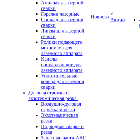
Аппараты лазерной
сварки
Горелки лазерные
Новости
Сопла для лазерной
Акции
сварки
Линзы для лазерной
сварки
Ролики подающего
механизма для
лазерного аппарата
Каналы
направляющие для
лазерного аппарата
Уплотнительные
кольца для лазерной
сварки
Дуговая строжка и
экзотермическая резка
Воздушно-дуговая
строжка и резка
Экзотермическая
резка
Подводная сварка и
резка
Запасные части ARC