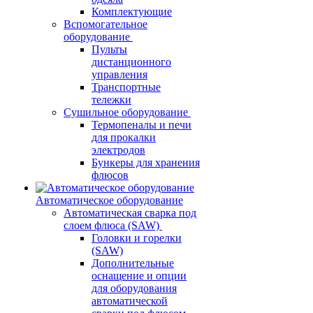
Комплектующие
Вспомогательное
оборудование
Пульты
дистанционного
управления
Транспортные
тележки
Сушильное оборудование
Термопеналы и печи
для прокалки
электродов
Бункеры для хранения
флюсов
Автоматическое оборудование
Автоматическая сварка под
слоем флюса (SAW)
Головки и горелки
(SAW)
Дополнительные
оснащение и опции
для оборудования
автоматической