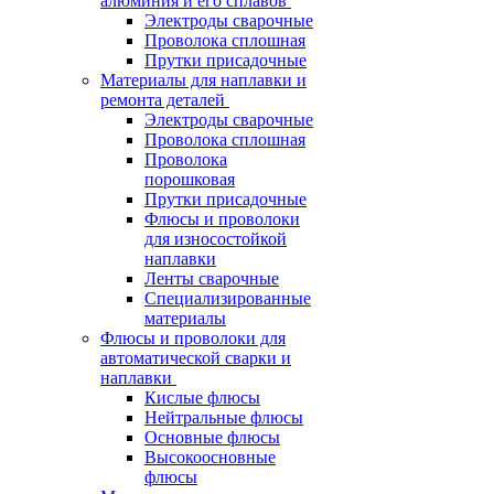
алюминия и его сплавов
Электроды сварочные
Проволока сплошная
Прутки присадочные
Материалы для наплавки и
ремонта деталей
Электроды сварочные
Проволока сплошная
Проволока
порошковая
Прутки присадочные
Флюсы и проволоки
для износостойкой
наплавки
Ленты сварочные
Специализированные
материалы
Флюсы и проволоки для
автоматической сварки и
наплавки
Кислые флюсы
Нейтральные флюсы
Основные флюсы
Высокоосновные
флюсы