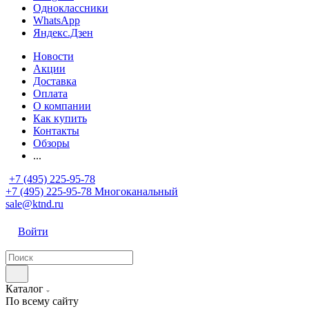
Одноклассники
WhatsApp
Яндекс.Дзен
Новости
Акции
Доставка
Оплата
О компании
Как купить
Контакты
Обзоры
...
+7 (495) 225-95-78
+7 (495) 225-95-78
Многоканальный
sale@ktnd.ru
Войти
Каталог
По всему сайту