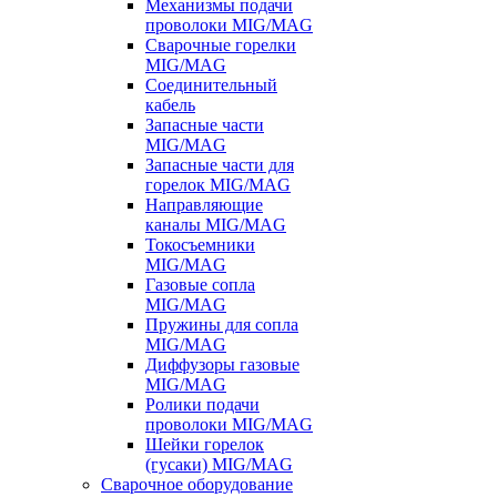
Механизмы подачи
проволоки MIG/MAG
Сварочные горелки
MIG/MAG
Соединительный
кабель
Запасные части
MIG/MAG
Запасные части для
горелок MIG/MAG
Направляющие
каналы MIG/MAG
Токосъемники
MIG/MAG
Газовые сопла
MIG/MAG
Пружины для сопла
MIG/MAG
Диффузоры газовые
MIG/MAG
Ролики подачи
проволоки MIG/MAG
Шейки горелок
(гусаки) MIG/MAG
Сварочное оборудование