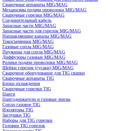
Сварочные аппараты MIG/MAG
Механизмы подачи проволоки MIG/MAG
Сварочные горелки MIG/MAG
Соединительный кабель
Запасные части MIG/MAG
Запасные части для горелок MIG/MAG
Направляющие каналы MIG/MAG
Токосъемники MIG/MAG
Газовые сопла MIG/MAG
Пружины для сопла MIG/MAG
Диффузоры газовые MIG/MAG
Ролики подачи проволоки MIG/MAG
Шейки горелок (гусаки) MIG/MAG
Сварочное оборудование для TIG сварки
Сварочные аппараты TIG
Блоки охлаждения
Сварочные горелки TIG
Цанги
Цангодержатели и газовые линзы
Сопло газовое TIG
Изоляторы TIG
Заглушки TIG
Наборы для TIG горелки
Головки TIG горелок
Запасные части TIG