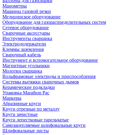
Баллоны для газосварки
Манометры
Машины газовой резки
Медицинское оборудование
Оборудование для газораспределительных систем
Сетевое оборудование
Сварочные аксессуары
Инструменты сварщика
Электрододержатели
Клеммы заземления
Сварочный кабель
Инструмент и вспомогательное оборудование
Магнитные угольники
Молотки сварщика
Вольфрамовые электроды и приспособления
Системы вытяжки сварочных дымов
Керамические подкладки
Упаковка Marathon Pac
Маркеры
Абразивные круги
Круги отрезные по металлу
Круги зачистные
Круги лепестковые тарельчатые
Самозацепляемые шлифовальные круги
Шлифовальные листы