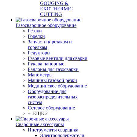
GOUGING &
EXOTHERMIC
CUTTING
Газосварочное оборудование
Резаки
Горелки
Запчасти к резакам и
горелкам
Редукторы
Газовые вентили для сварки
Рукава напорные
Баллоны для газосварки
Манометры
Машины газовой резки
Медицинское оборудование
Оборудование для
газораспределительных
систем
Сетевое оборудование
+ ЕЩЕ 2
Сварочные аксессуары
Инструменты сварщика
Электрододержатели