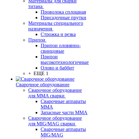
Материалы для сварки
титана
Проволока сплошная
Присадочные прутки
Материалы специального
назначения
Строжка и резка
Припои
Припои оловянно-
свинцовые
Припои
высокотехнологичные
Олово и баббит
+ ЕЩЕ 1
Сварочное оборудование
Сварочное оборудование
для MMA сварки
Сварочные аппараты
MMA
Запасные части MMA
Сварочное оборудование
для MIG/MAG сварки
Сварочные аппараты
MIG/MAG