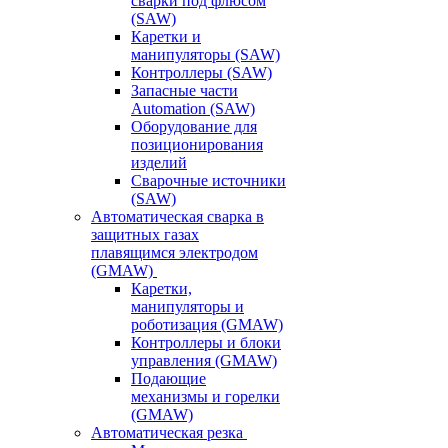
сварки под флюсом
(SAW)
Каретки и
манипуляторы (SAW)
Контроллеры (SAW)
Запасные части
Automation (SAW)
Оборудование для
позиционирования
изделий
Сварочные источники
(SAW)
Автоматическая сварка в
защитных газах
плавящимся электродом
(GMAW)
Каретки,
манипуляторы и
роботизация (GMAW)
Контроллеры и блоки
управления (GMAW)
Подающие
механизмы и горелки
(GMAW)
Автоматическая резка