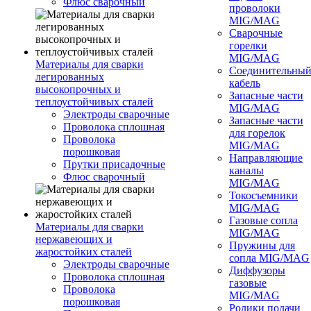
Флюс сварочный
проволоки
MIG/MAG
Сварочные
горелки
MIG/MAG
Материалы для сварки
Соединительны
легированных
кабель
высокопрочных и
Запасные части
теплоустойчивых сталей
MIG/MAG
Электроды сварочные
Запасные части
Проволока сплошная
для горелок
Проволока
MIG/MAG
порошковая
Направляющие
Прутки присадочные
каналы
Флюс сварочный
MIG/MAG
Токосъемники
MIG/MAG
Газовые сопла
Материалы для сварки
MIG/MAG
нержавеющих и
Пружины для
жаростойких сталей
сопла MIG/MAG
Электроды сварочные
Диффузоры
Проволока сплошная
газовые
Проволока
MIG/MAG
порошковая
Ролики подачи