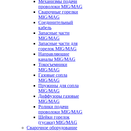
Механизмы подачи
проволоки MIG/MAG
Сварочные горелки
MIG/MAG
Соединительный
кабель
Запасные части
MIG/MAG
Запасные части для
горелок MIG/MAG
Направляющие
каналы MIG/MAG
Токосъемники
MIG/MAG
Газовые сопла
MIG/MAG
Пружины для сопла
MIG/MAG
Диффузоры газовые
MIG/MAG
Ролики подачи
проволоки MIG/MAG
Шейки горелок
(гусаки) MIG/MAG
Сварочное оборудование