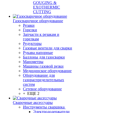
GOUGING &
EXOTHERMIC
CUTTING
Газосварочное оборудование
Резаки
Горелки
Запчасти к резакам и
горелкам
Редукторы
Газовые вентили для сварки
Рукава напорные
Баллоны для газосварки
Манометры
Машины газовой резки
Медицинское оборудование
Оборудование для
газораспределительных
систем
Сетевое оборудование
+ ЕЩЕ 2
Сварочные аксессуары
Инструменты сварщика
Электрододержатели