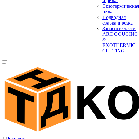
и резка
Экзотермическая
резка
Подводная
сварка и резка
Запасные части
ARC GOUGING
&
EXOTHERMIC
CUTTING
Каталог