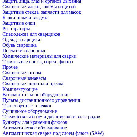
Защита лица, глаз и органов дыхания
Сварочные маски, шлемы и щитки
Защитные стекла, запчасти для масок
Блоки подачи воздуха
Защитные очки
Респираторы
Спецодежда для сварщиков
Одежда сварщика
Обувь сварщика
Перчатки сварочные
Химические материалы для сварки
Травильные пасты, спреи, флюсы
Прочее
Сварочные шторы
Сварочные занавесы
Сварочные полотна и одеяла
Комплектующие
Вспомогательное оборудование
Пульты дистанционного управления
Транспортные тележки
Сушильное оборудование
Термопеналы и печи для прокалки электродов
Бункеры для хранения флюсов
Автоматическое оборудование
Автоматическая сварка под слоем флюса (SAW)