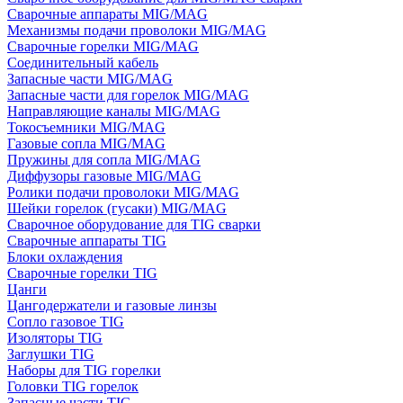
Сварочные аппараты MIG/MAG
Механизмы подачи проволоки MIG/MAG
Сварочные горелки MIG/MAG
Соединительный кабель
Запасные части MIG/MAG
Запасные части для горелок MIG/MAG
Направляющие каналы MIG/MAG
Токосъемники MIG/MAG
Газовые сопла MIG/MAG
Пружины для сопла MIG/MAG
Диффузоры газовые MIG/MAG
Ролики подачи проволоки MIG/MAG
Шейки горелок (гусаки) MIG/MAG
Сварочное оборудование для TIG сварки
Сварочные аппараты TIG
Блоки охлаждения
Сварочные горелки TIG
Цанги
Цангодержатели и газовые линзы
Сопло газовое TIG
Изоляторы TIG
Заглушки TIG
Наборы для TIG горелки
Головки TIG горелок
Запасные части TIG