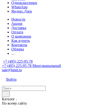
Одноклассники
WhatsApp
Яндекс.Дзен
Новости
Акции
Доставка
Оплата
О компании
Как купить
Контакты
Обзоры
...
+7 (495) 225-95-78
+7 (495) 225-95-78
Многоканальный
sale@ktnd.ru
Войти
Каталог
По всему сайту