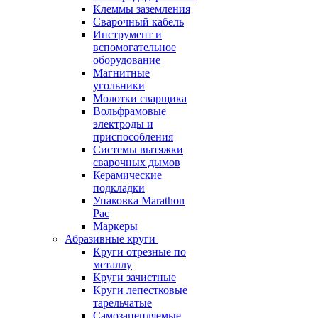
Клеммы заземления
Сварочный кабель
Инструмент и
вспомогательное
оборудование
Магнитные
угольники
Молотки сварщика
Вольфрамовые
электроды и
приспособления
Системы вытяжки
сварочных дымов
Керамические
подкладки
Упаковка Marathon
Pac
Маркеры
Абразивные круги
Круги отрезные по
металлу
Круги зачистные
Круги лепестковые
тарельчатые
Самозацепляемые