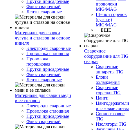
Прутки присадочные
проволоки
Флюс сварочный
MIG/MAG
Ленты сварочные
Шейки горелок
(гусаки)
MIG/MAG
+ ЕЩЕ
Материалы для сварки
чугуна и сплавов на основе
никеля
Электроды сварочные
Сварочное
Проволока сплошная
оборудование для TIG
Проволока
сварки
порошковая
Сварочные
Прутки присадочные
аппараты TIG
Флюс сварочный
Блоки
Ленты сварочные
охлаждения
Сварочные
горелки TIG
Материалы для сварки меди
Цанги
и ее сплавов
Цангодержатели
Электроды сварочные
и газовые линзы
Проволока сплошная
Сопло газовое
Прутки присадочные
TIG
Флюс сварочный
Изоляторы TIG
Заглушки TIG