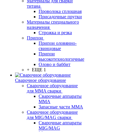
Материалы для сварки
титана
Проволока сплошная
Присадочные прутки
Материалы специального
назначения
Строжка и резка
Припои
Припои оловянно-
свинцовые
Припои
высокотехнологичные
Олово и баббит
+ ЕЩЕ 1
Сварочное оборудование
Сварочное оборудование
для MMA сварки
Сварочные аппараты
MMA
Запасные части MMA
Сварочное оборудование
для MIG/MAG сварки
Сварочные аппараты
MIG/MAG