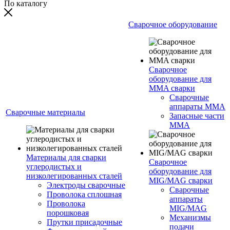
По каталогу
Сварочное оборудование
Сварочное
оборудование для
MMA сварки
Сварочные
аппараты MMA
Сварочные материалы
Запасные части
MMA
Материалы для сварки
Сварочное
углеродистых и
оборудование для
низколегированных сталей
MIG/MAG сварки
Электроды сварочные
Сварочные
Проволока сплошная
аппараты
Проволока
MIG/MAG
порошковая
Механизмы
Прутки присадочные
подачи