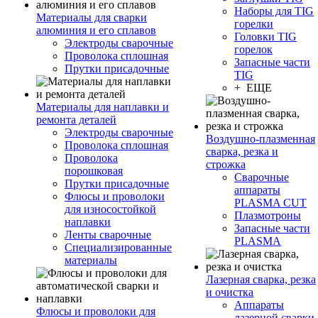
Наборы для TIG
Материалы для сварки
горелки
алюминия и его сплавов
Головки TIG
Электроды сварочные
горелок
Проволока сплошная
Запасные части
Прутки присадочные
TIG
+ ЕЩЕ
Материалы для наплавки и
ремонта деталей
Электроды сварочные
Воздушно-плазменная
Проволока сплошная
сварка, резка и
Проволока
строжка
порошковая
Сварочные
Прутки присадочные
аппараты
Флюсы и проволоки
PLASMA CUT
для износостойкой
Плазмотроны
наплавки
Запасные части
Ленты сварочные
PLASMA
Специализированные
материалы
Лазерная сварка, резка
и очистка
Аппараты
Флюсы и проволоки для
лазерной сварки