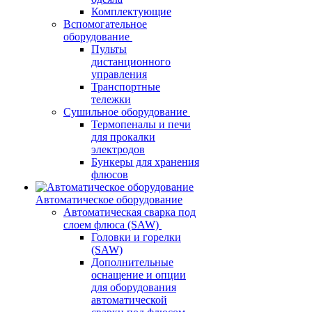
Комплектующие
Вспомогательное
оборудование
Пульты
дистанционного
управления
Транспортные
тележки
Сушильное оборудование
Термопеналы и печи
для прокалки
электродов
Бункеры для хранения
флюсов
Автоматическое оборудование
Автоматическая сварка под
слоем флюса (SAW)
Головки и горелки
(SAW)
Дополнительные
оснащение и опции
для оборудования
автоматической