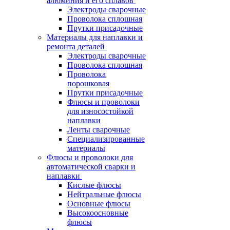
алюминия и его сплавов
Электроды сварочные
Проволока сплошная
Прутки присадочные
Материалы для наплавки и
ремонта деталей
Электроды сварочные
Проволока сплошная
Проволока
порошковая
Прутки присадочные
Флюсы и проволоки
для износостойкой
наплавки
Ленты сварочные
Специализированные
материалы
Флюсы и проволоки для
автоматической сварки и
наплавки
Кислые флюсы
Нейтральные флюсы
Основные флюсы
Высокоосновные
флюсы