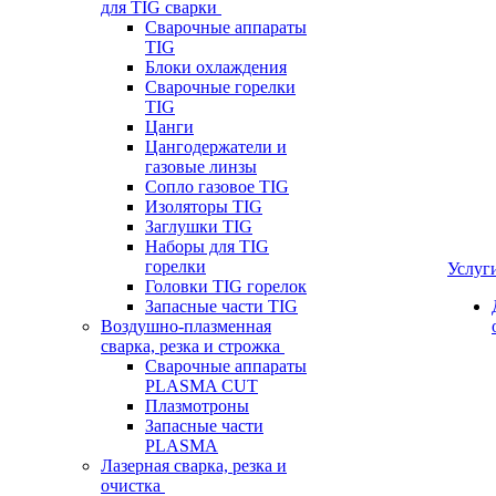
для TIG сварки
Сварочные аппараты
TIG
Блоки охлаждения
Сварочные горелки
TIG
Цанги
Цангодержатели и
газовые линзы
Сопло газовое TIG
Изоляторы TIG
Заглушки TIG
Наборы для TIG
горелки
Услуг
Головки TIG горелок
Запасные части TIG
Воздушно-плазменная
сварка, резка и строжка
Сварочные аппараты
PLASMA CUT
Плазмотроны
Запасные части
PLASMA
Лазерная сварка, резка и
очистка