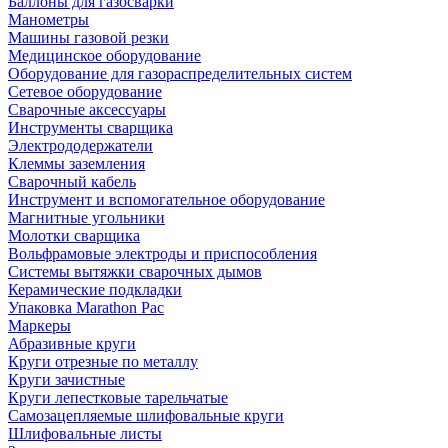
Баллоны для газосварки
Манометры
Машины газовой резки
Медицинское оборудование
Оборудование для газораспределительных систем
Сетевое оборудование
Сварочные аксессуары
Инструменты сварщика
Электрододержатели
Клеммы заземления
Сварочный кабель
Инструмент и вспомогательное оборудование
Магнитные угольники
Молотки сварщика
Вольфрамовые электроды и приспособления
Системы вытяжки сварочных дымов
Керамические подкладки
Упаковка Marathon Pac
Маркеры
Абразивные круги
Круги отрезные по металлу
Круги зачистные
Круги лепестковые тарельчатые
Самозацепляемые шлифовальные круги
Шлифовальные листы