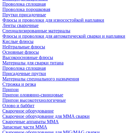
Проволока сплошная
Проволока порошковая
Прутки присадочные
Флюсы и проволоки для износостойкой наплавки
Ленты сварочные
Специализированные материалы
Флюсы и проволоки для автоматической сварки и наплавки
Кислые флюсы
Нейтральные флюсы
Основные флюсы
Высокоосновные флюсы
Материалы для сварки титана
Проволока сплошная
Присадочные прутки
Материалы специального назначения
Строжка и резка
Припои
Припои оловянно-свинцовые
Припои высокотехнологичные
Олово и баббит
Сварочное оборудование
Сварочное оборудование для MMA сварки
Сварочные аппараты MMA
Запасные части MMA
Сварочное оборудование для MIG/MAG сварки