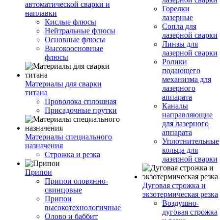
автоматической сварки и
Горелки
наплавки
лазерные
Кислые флюсы
Сопла для
Нейтральные флюсы
лазерной сварки
Основные флюсы
Линзы для
Высокоосновные
лазерной сварки
флюсы
Ролики
подающего
механизма для
Материалы для сварки
лазерного
титана
аппарата
Проволока сплошная
Каналы
Присадочные прутки
направляющие
для лазерного
аппарата
Материалы специального
Уплотнительные
назначения
кольца для
Строжка и резка
лазерной сварки
Припои
Припои оловянно-
Дуговая строжка и
свинцовые
экзотермическая резка
Припои
Воздушно-
высокотехнологичные
дуговая строжка
Олово и баббит