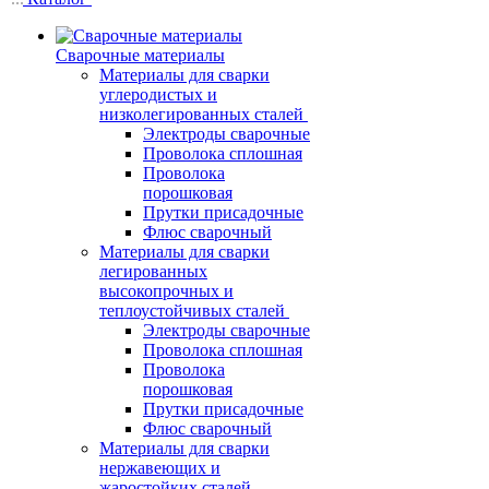
Сварочные материалы
Материалы для сварки
углеродистых и
низколегированных сталей
Электроды сварочные
Проволока сплошная
Проволока
порошковая
Прутки присадочные
Флюс сварочный
Материалы для сварки
легированных
высокопрочных и
теплоустойчивых сталей
Электроды сварочные
Проволока сплошная
Проволока
порошковая
Прутки присадочные
Флюс сварочный
Материалы для сварки
нержавеющих и
жаростойких сталей