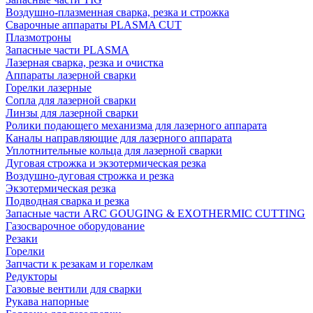
Воздушно-плазменная сварка, резка и строжка
Сварочные аппараты PLASMA CUT
Плазмотроны
Запасные части PLASMA
Лазерная сварка, резка и очистка
Аппараты лазерной сварки
Горелки лазерные
Сопла для лазерной сварки
Линзы для лазерной сварки
Ролики подающего механизма для лазерного аппарата
Каналы направляющие для лазерного аппарата
Уплотнительные кольца для лазерной сварки
Дуговая строжка и экзотермическая резка
Воздушно-дуговая строжка и резка
Экзотермическая резка
Подводная сварка и резка
Запасные части ARC GOUGING & EXOTHERMIC CUTTING
Газосварочное оборудование
Резаки
Горелки
Запчасти к резакам и горелкам
Редукторы
Газовые вентили для сварки
Рукава напорные