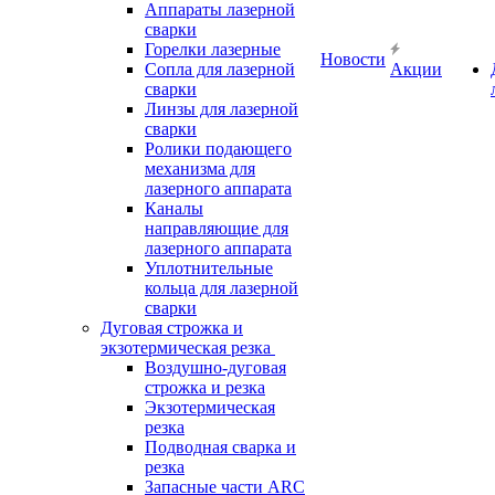
Аппараты лазерной
сварки
Горелки лазерные
Новости
Сопла для лазерной
Акции
сварки
Линзы для лазерной
сварки
Ролики подающего
механизма для
лазерного аппарата
Каналы
направляющие для
лазерного аппарата
Уплотнительные
кольца для лазерной
сварки
Дуговая строжка и
экзотермическая резка
Воздушно-дуговая
строжка и резка
Экзотермическая
резка
Подводная сварка и
резка
Запасные части ARC