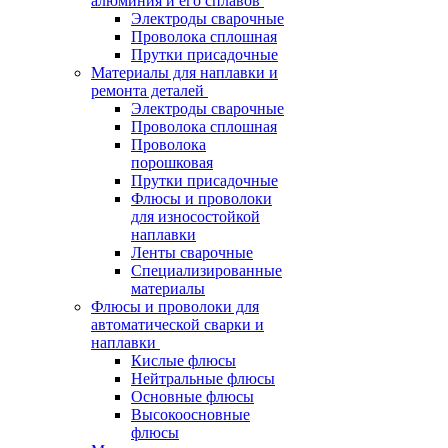
алюминия и его сплавов
Электроды сварочные
Проволока сплошная
Прутки присадочные
Материалы для наплавки и
ремонта деталей
Электроды сварочные
Проволока сплошная
Проволока
порошковая
Прутки присадочные
Флюсы и проволоки
для износостойкой
наплавки
Ленты сварочные
Специализированные
материалы
Флюсы и проволоки для
автоматической сварки и
наплавки
Кислые флюсы
Нейтральные флюсы
Основные флюсы
Высокоосновные
флюсы