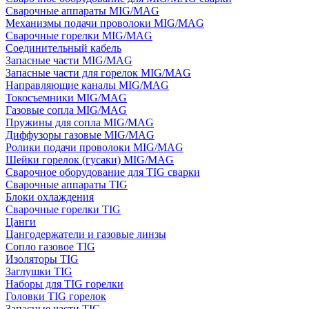
Сварочные аппараты MIG/MAG
Механизмы подачи проволоки MIG/MAG
Сварочные горелки MIG/MAG
Соединительный кабель
Запасные части MIG/MAG
Запасные части для горелок MIG/MAG
Направляющие каналы MIG/MAG
Токосъемники MIG/MAG
Газовые сопла MIG/MAG
Пружины для сопла MIG/MAG
Диффузоры газовые MIG/MAG
Ролики подачи проволоки MIG/MAG
Шейки горелок (гусаки) MIG/MAG
Сварочное оборудование для TIG сварки
Сварочные аппараты TIG
Блоки охлаждения
Сварочные горелки TIG
Цанги
Цангодержатели и газовые линзы
Сопло газовое TIG
Изоляторы TIG
Заглушки TIG
Наборы для TIG горелки
Головки TIG горелок
Запасные части TIG