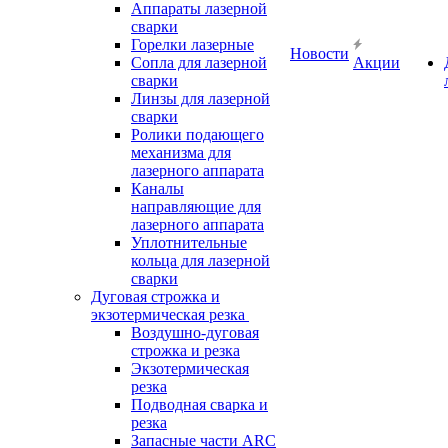
Аппараты лазерной
сварки
Горелки лазерные
Новости
Сопла для лазерной
Акции
сварки
Линзы для лазерной
сварки
Ролики подающего
механизма для
лазерного аппарата
Каналы
направляющие для
лазерного аппарата
Уплотнительные
кольца для лазерной
сварки
Дуговая строжка и
экзотермическая резка
Воздушно-дуговая
строжка и резка
Экзотермическая
резка
Подводная сварка и
резка
Запасные части ARC