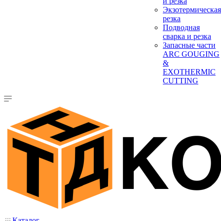
и резка
Экзотермическая
резка
Подводная
сварка и резка
Запасные части
ARC GOUGING
&
EXOTHERMIC
CUTTING
Каталог