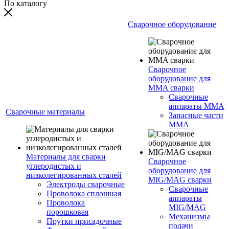
По каталогу
Сварочное оборудование
Сварочное
оборудование для
MMA сварки
Сварочные
аппараты MMA
Сварочные материалы
Запасные части
MMA
Материалы для сварки
Сварочное
углеродистых и
оборудование для
низколегированных сталей
MIG/MAG сварки
Электроды сварочные
Сварочные
Проволока сплошная
аппараты
Проволока
MIG/MAG
порошковая
Механизмы
Прутки присадочные
подачи