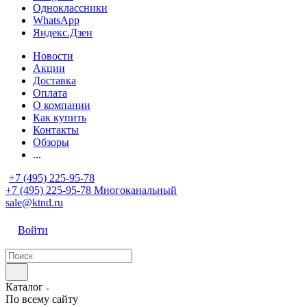
Одноклассники
WhatsApp
Яндекс.Дзен
Новости
Акции
Доставка
Оплата
О компании
Как купить
Контакты
Обзоры
...
+7 (495) 225-95-78
+7 (495) 225-95-78
Многоканальный
sale@ktnd.ru
Войти
Каталог
По всему сайту