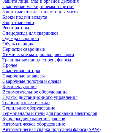
Защита лица, глаз и органов дыхания
Сварочные маски, шлемы и щитки
Защитные стекла, запчасти для масок
Блоки подачи воздуха
Защитные очки
Респираторы
Спецодежда для сварщиков
Одежда сварщика
Обувь сварщика
Перчатки сварочные
Химические материалы для сварки
Травильные пасты, спреи, флюсы
Прочее
Сварочные шторы
Сварочные занавесы
Сварочные полотна и одеяла
Комплектующие
Вспомогательное оборудование
Пульты дистанционного управления
Транспортные тележки
Сушильное оборудование
Термопеналы и печи для прокалки электродов
Бункеры для хранения флюсов
Автоматическое оборудование
Автоматическая сварка под слоем флюса (SAW)