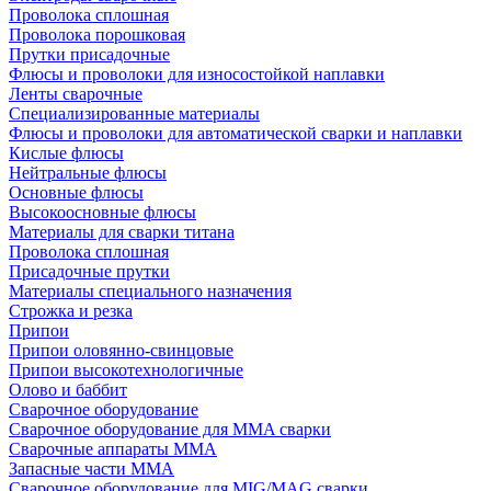
Проволока сплошная
Проволока порошковая
Прутки присадочные
Флюсы и проволоки для износостойкой наплавки
Ленты сварочные
Специализированные материалы
Флюсы и проволоки для автоматической сварки и наплавки
Кислые флюсы
Нейтральные флюсы
Основные флюсы
Высокоосновные флюсы
Материалы для сварки титана
Проволока сплошная
Присадочные прутки
Материалы специального назначения
Строжка и резка
Припои
Припои оловянно-свинцовые
Припои высокотехнологичные
Олово и баббит
Сварочное оборудование
Сварочное оборудование для MMA сварки
Сварочные аппараты MMA
Запасные части MMA
Сварочное оборудование для MIG/MAG сварки