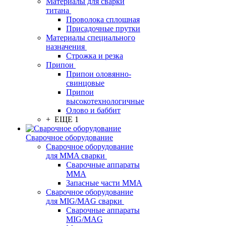
Материалы для сварки
титана
Проволока сплошная
Присадочные прутки
Материалы специального
назначения
Строжка и резка
Припои
Припои оловянно-
свинцовые
Припои
высокотехнологичные
Олово и баббит
+ ЕЩЕ 1
Сварочное оборудование
Сварочное оборудование
для MMA сварки
Сварочные аппараты
MMA
Запасные части MMA
Сварочное оборудование
для MIG/MAG сварки
Сварочные аппараты
MIG/MAG