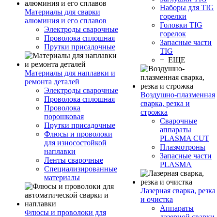
Наборы для TIG
Материалы для сварки
горелки
алюминия и его сплавов
Головки TIG
Электроды сварочные
горелок
Проволока сплошная
Запасные части
Прутки присадочные
TIG
+ ЕЩЕ
Материалы для наплавки и
ремонта деталей
Электроды сварочные
Воздушно-плазменная
Проволока сплошная
сварка, резка и
Проволока
строжка
порошковая
Сварочные
Прутки присадочные
аппараты
Флюсы и проволоки
PLASMA CUT
для износостойкой
Плазмотроны
наплавки
Запасные части
Ленты сварочные
PLASMA
Специализированные
материалы
Лазерная сварка, резка
и очистка
Аппараты
Флюсы и проволоки для
лазерной сварки