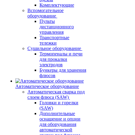
Комплектующие
Вспомогательное
оборудование
Пульты
дистанционного
управления
Транспортные
тележки
Сушильное оборудование
Термопеналы и печи
для прокалки
электродов
Бункеры для хранения
флюсов
Автоматическое оборудование
Автоматическая сварка под
слоем флюса (SAW)
Головки и горелки
(SAW)
Дополнительные
оснащение и опции
для оборудования
автоматической