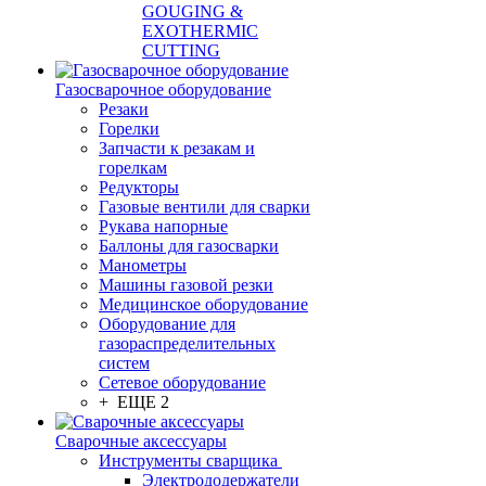
GOUGING &
EXOTHERMIC
CUTTING
Газосварочное оборудование
Резаки
Горелки
Запчасти к резакам и
горелкам
Редукторы
Газовые вентили для сварки
Рукава напорные
Баллоны для газосварки
Манометры
Машины газовой резки
Медицинское оборудование
Оборудование для
газораспределительных
систем
Сетевое оборудование
+ ЕЩЕ 2
Сварочные аксессуары
Инструменты сварщика
Электрододержатели