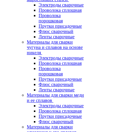
Электроды сварочные
Проволока сплошная
Проволока
порошковая
Прутки присадочные
Флюс сварочный
Ленты сварочные
Материалы для сварки
чугуна и сплавов на основе
никеля
Электроды сварочные
Проволока сплошная
Проволока
порошковая
Прутки присадочные
Флюс сварочный
Ленты сварочные
Материалы для сварки меди
и ее сплавов
Электроды сварочные
Проволока сплошная
Прутки присадочные
Флюс сварочный
Материалы для сварки