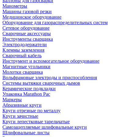
Баллоны для газосварки
Манометры
Машины газовой резки
Медицинское оборудование
Оборудование для газораспределительных систем
Сетевое оборудование
Сварочные аксессуары
Инструменты сварщика
Электрододержатели
Клеммы заземления
Сварочный кабель
Инструмент и вспомогательное оборудование
Магнитные угольники
Молотки сварщика
Вольфрамовые электроды и приспособления
Системы вытяжки сварочных дымов
Керамические подкладки
Упаковка Marathon Pac
Маркеры
Абразивные круги
Круги отрезные по металлу
Круги зачистные
Круги лепестковые тарельчатые
Самозацепляемые шлифовальные круги
Шлифовальные листы