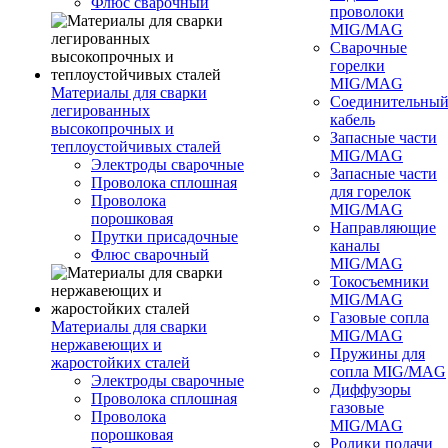
Флюс сварочный
проволоки
MIG/MAG
Сварочные
горелки
MIG/MAG
Материалы для сварки
Соединительны
легированных
кабель
высокопрочных и
Запасные части
теплоустойчивых сталей
MIG/MAG
Электроды сварочные
Запасные части
Проволока сплошная
для горелок
Проволока
MIG/MAG
порошковая
Направляющие
Прутки присадочные
каналы
Флюс сварочный
MIG/MAG
Токосъемники
MIG/MAG
Газовые сопла
Материалы для сварки
MIG/MAG
нержавеющих и
Пружины для
жаростойких сталей
сопла MIG/MAG
Электроды сварочные
Диффузоры
Проволока сплошная
газовые
Проволока
MIG/MAG
порошковая
Ролики подачи