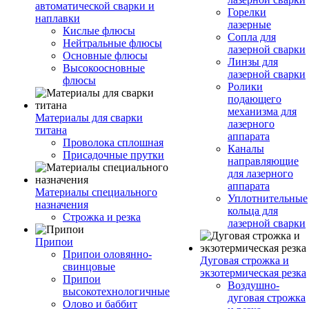
автоматической сварки и
Горелки
наплавки
лазерные
Кислые флюсы
Сопла для
Нейтральные флюсы
лазерной сварки
Основные флюсы
Линзы для
Высокоосновные
лазерной сварки
флюсы
Ролики
подающего
механизма для
Материалы для сварки
лазерного
титана
аппарата
Проволока сплошная
Каналы
Присадочные прутки
направляющие
для лазерного
аппарата
Материалы специального
Уплотнительные
назначения
кольца для
Строжка и резка
лазерной сварки
Припои
Припои оловянно-
Дуговая строжка и
свинцовые
экзотермическая резка
Припои
Воздушно-
высокотехнологичные
дуговая строжка
Олово и баббит