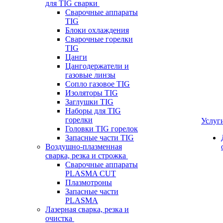
для TIG сварки
Сварочные аппараты
TIG
Блоки охлаждения
Сварочные горелки
TIG
Цанги
Цангодержатели и
газовые линзы
Сопло газовое TIG
Изоляторы TIG
Заглушки TIG
Наборы для TIG
горелки
Услуг
Головки TIG горелок
Запасные части TIG
Воздушно-плазменная
сварка, резка и строжка
Сварочные аппараты
PLASMA CUT
Плазмотроны
Запасные части
PLASMA
Лазерная сварка, резка и
очистка