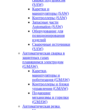
сварки под флюсом
(SAW)
Каретки и
манипуляторы (SAW)
Контроллеры (SAW)
Запасные части
Automation (SAW)
Оборудование для
позиционирования
изделий
Сварочные источники
(SAW)
Автоматическая сварка в
защитных газах
плавящимся электродом
(GMAW)
Каретки,
манипуляторы и
роботизация (GMAW)
Контроллеры и блоки
управления (GMAW)
Подающие
механизмы и горелки
(GMAW)
Автоматическая резка