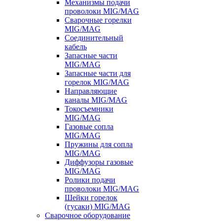
Механизмы подачи
проволоки MIG/MAG
Сварочные горелки
MIG/MAG
Соединительный
кабель
Запасные части
MIG/MAG
Запасные части для
горелок MIG/MAG
Направляющие
каналы MIG/MAG
Токосъемники
MIG/MAG
Газовые сопла
MIG/MAG
Пружины для сопла
MIG/MAG
Диффузоры газовые
MIG/MAG
Ролики подачи
проволоки MIG/MAG
Шейки горелок
(гусаки) MIG/MAG
Сварочное оборудование