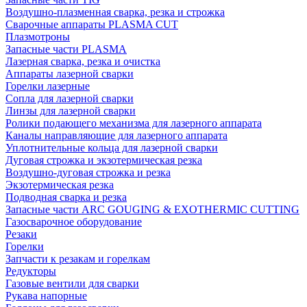
Воздушно-плазменная сварка, резка и строжка
Сварочные аппараты PLASMA CUT
Плазмотроны
Запасные части PLASMA
Лазерная сварка, резка и очистка
Аппараты лазерной сварки
Горелки лазерные
Сопла для лазерной сварки
Линзы для лазерной сварки
Ролики подающего механизма для лазерного аппарата
Каналы направляющие для лазерного аппарата
Уплотнительные кольца для лазерной сварки
Дуговая строжка и экзотермическая резка
Воздушно-дуговая строжка и резка
Экзотермическая резка
Подводная сварка и резка
Запасные части ARC GOUGING & EXOTHERMIC CUTTING
Газосварочное оборудование
Резаки
Горелки
Запчасти к резакам и горелкам
Редукторы
Газовые вентили для сварки
Рукава напорные