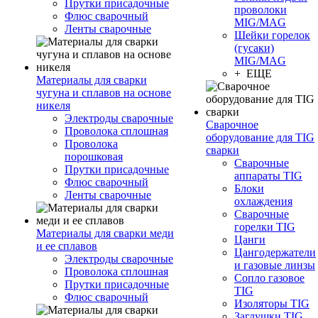
Прутки присадочные
проволоки
Флюс сварочный
MIG/MAG
Ленты сварочные
Шейки горелок
(гусаки)
MIG/MAG
+ ЕЩЕ
Материалы для сварки
чугуна и сплавов на основе
никеля
Электроды сварочные
Сварочное
Проволока сплошная
оборудование для TIG
Проволока
сварки
порошковая
Сварочные
Прутки присадочные
аппараты TIG
Флюс сварочный
Блоки
Ленты сварочные
охлаждения
Сварочные
горелки TIG
Материалы для сварки меди
Цанги
и ее сплавов
Цангодержатели
Электроды сварочные
и газовые линзы
Проволока сплошная
Сопло газовое
Прутки присадочные
TIG
Флюс сварочный
Изоляторы TIG
Заглушки TIG