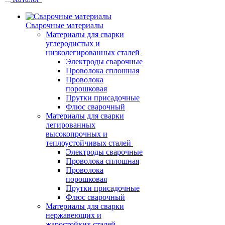
Сварочные материалы
Материалы для сварки
углеродистых и
низколегированных сталей
Электроды сварочные
Проволока сплошная
Проволока
порошковая
Прутки присадочные
Флюс сварочный
Материалы для сварки
легированных
высокопрочных и
теплоустойчивых сталей
Электроды сварочные
Проволока сплошная
Проволока
порошковая
Прутки присадочные
Флюс сварочный
Материалы для сварки
нержавеющих и
жаростойких сталей