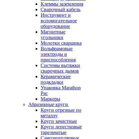
Клеммы заземления
Сварочный кабель
Инструмент и
вспомогательное
оборудование
Магнитные
угольники
Молотки сварщика
Вольфрамовые
электроды и
приспособления
Системы вытяжки
сварочных дымов
Керамические
подкладки
Упаковка Marathon
Pac
Маркеры
Абразивные круги
Круги отрезные по
металлу
Круги зачистные
Круги лепестковые
тарельчатые
Самозацепляемые