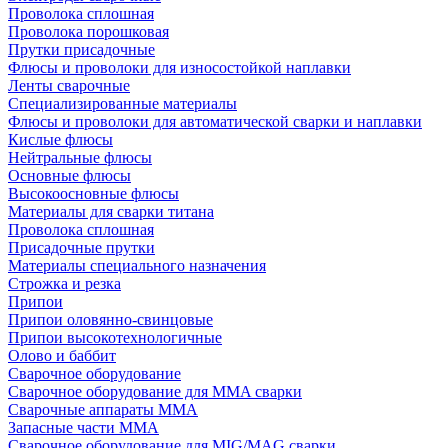
Проволока сплошная
Проволока порошковая
Прутки присадочные
Флюсы и проволоки для износостойкой наплавки
Ленты сварочные
Специализированные материалы
Флюсы и проволоки для автоматической сварки и наплавки
Кислые флюсы
Нейтральные флюсы
Основные флюсы
Высокоосновные флюсы
Материалы для сварки титана
Проволока сплошная
Присадочные прутки
Материалы специального назначения
Строжка и резка
Припои
Припои оловянно-свинцовые
Припои высокотехнологичные
Олово и баббит
Сварочное оборудование
Сварочное оборудование для MMA сварки
Сварочные аппараты MMA
Запасные части MMA
Сварочное оборудование для MIG/MAG сварки