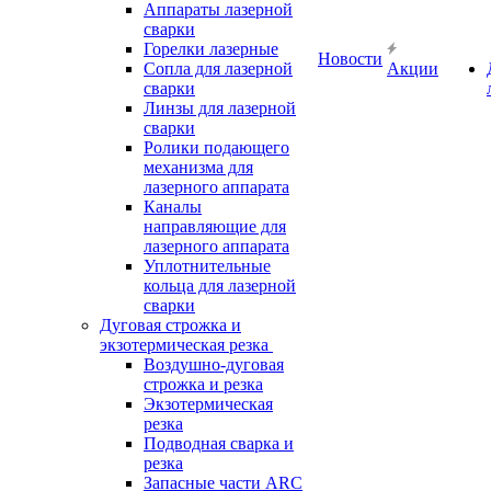
Аппараты лазерной
сварки
Горелки лазерные
Новости
Сопла для лазерной
Акции
сварки
Линзы для лазерной
сварки
Ролики подающего
механизма для
лазерного аппарата
Каналы
направляющие для
лазерного аппарата
Уплотнительные
кольца для лазерной
сварки
Дуговая строжка и
экзотермическая резка
Воздушно-дуговая
строжка и резка
Экзотермическая
резка
Подводная сварка и
резка
Запасные части ARC