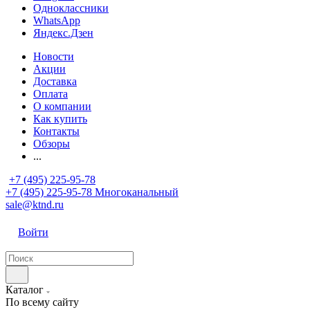
Одноклассники
WhatsApp
Яндекс.Дзен
Новости
Акции
Доставка
Оплата
О компании
Как купить
Контакты
Обзоры
...
+7 (495) 225-95-78
+7 (495) 225-95-78
Многоканальный
sale@ktnd.ru
Войти
Каталог
По всему сайту