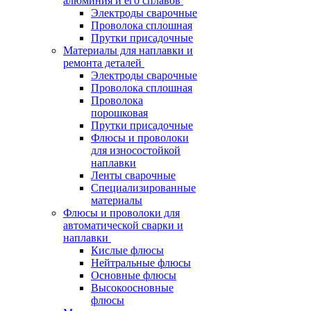
алюминия и его сплавов
Электроды сварочные
Проволока сплошная
Прутки присадочные
Материалы для наплавки и
ремонта деталей
Электроды сварочные
Проволока сплошная
Проволока
порошковая
Прутки присадочные
Флюсы и проволоки
для износостойкой
наплавки
Ленты сварочные
Специализированные
материалы
Флюсы и проволоки для
автоматической сварки и
наплавки
Кислые флюсы
Нейтральные флюсы
Основные флюсы
Высокоосновные
флюсы