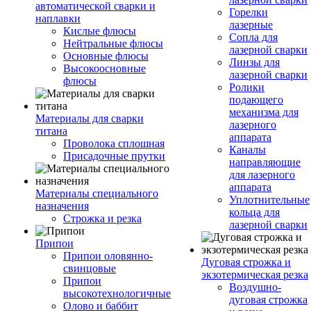
автоматической сварки и
Горелки
наплавки
лазерные
Кислые флюсы
Сопла для
Нейтральные флюсы
лазерной сварки
Основные флюсы
Линзы для
Высокоосновные
лазерной сварки
флюсы
Ролики
подающего
механизма для
Материалы для сварки
лазерного
титана
аппарата
Проволока сплошная
Каналы
Присадочные прутки
направляющие
для лазерного
аппарата
Материалы специального
Уплотнительные
назначения
кольца для
Строжка и резка
лазерной сварки
Припои
Припои оловянно-
Дуговая строжка и
свинцовые
экзотермическая резка
Припои
Воздушно-
высокотехнологичные
дуговая строжка
Олово и баббит