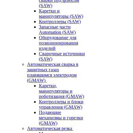
сварки под флюсом
(SAW)
Каретки и
манипуляторы (SAW)
Контроллеры (SAW)
Запасные части
Automation (SAW)
Оборудование для
позиционирования
изделий
Сварочные источники
(SAW)
Автоматическая сварка в
защитных газах
плавящимся электродом
(GMAW)
Каретки,
манипуляторы и
роботизация (GMAW)
Контроллеры и блоки
управления (GMAW)
Подающие
механизмы и горелки
(GMAW)
Автоматическая резка