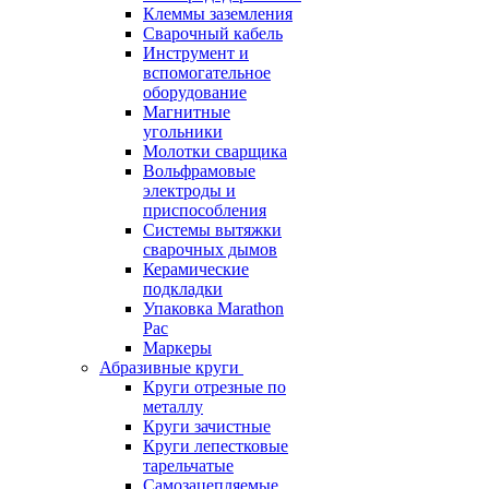
Клеммы заземления
Сварочный кабель
Инструмент и
вспомогательное
оборудование
Магнитные
угольники
Молотки сварщика
Вольфрамовые
электроды и
приспособления
Системы вытяжки
сварочных дымов
Керамические
подкладки
Упаковка Marathon
Pac
Маркеры
Абразивные круги
Круги отрезные по
металлу
Круги зачистные
Круги лепестковые
тарельчатые
Самозацепляемые