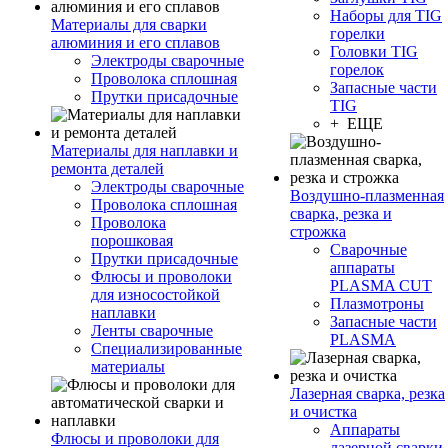
Наборы для TIG
Материалы для сварки
горелки
алюминия и его сплавов
Головки TIG
Электроды сварочные
горелок
Проволока сплошная
Запасные части
Прутки присадочные
TIG
+ ЕЩЕ
Материалы для наплавки и
ремонта деталей
Электроды сварочные
Воздушно-плазменная
Проволока сплошная
сварка, резка и
Проволока
строжка
порошковая
Сварочные
Прутки присадочные
аппараты
Флюсы и проволоки
PLASMA CUT
для износостойкой
Плазмотроны
наплавки
Запасные части
Ленты сварочные
PLASMA
Специализированные
материалы
Лазерная сварка, резка
и очистка
Аппараты
Флюсы и проволоки для
лазерной сварки