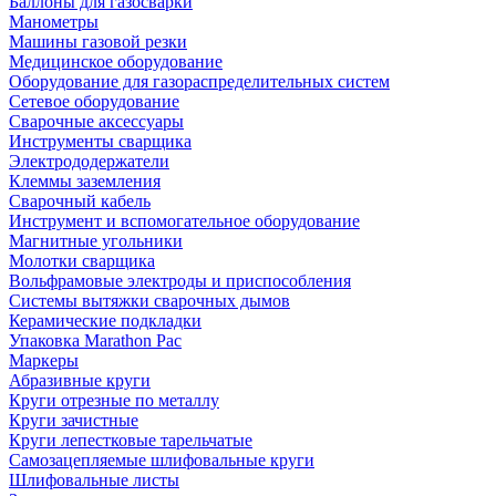
Баллоны для газосварки
Манометры
Машины газовой резки
Медицинское оборудование
Оборудование для газораспределительных систем
Сетевое оборудование
Сварочные аксессуары
Инструменты сварщика
Электрододержатели
Клеммы заземления
Сварочный кабель
Инструмент и вспомогательное оборудование
Магнитные угольники
Молотки сварщика
Вольфрамовые электроды и приспособления
Системы вытяжки сварочных дымов
Керамические подкладки
Упаковка Marathon Pac
Маркеры
Абразивные круги
Круги отрезные по металлу
Круги зачистные
Круги лепестковые тарельчатые
Самозацепляемые шлифовальные круги
Шлифовальные листы