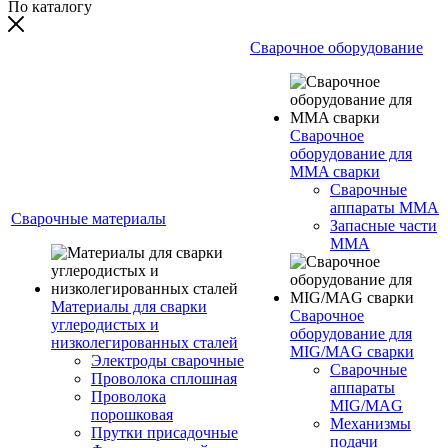
По каталогу
Сварочное оборудование
Сварочное
оборудование для
MMA сварки
Сварочные
аппараты MMA
Сварочные материалы
Запасные части
MMA
Материалы для сварки
Сварочное
углеродистых и
оборудование для
низколегированных сталей
MIG/MAG сварки
Электроды сварочные
Сварочные
Проволока сплошная
аппараты
Проволока
MIG/MAG
порошковая
Механизмы
Прутки присадочные
подачи