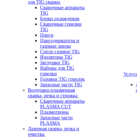
для TIG сварки
Сварочные аппараты
TIG
Блоки охлаждения
Сварочные горелки
TIG
Цанги
Цангодержатели и
газовые линзы
Сопло газовое TIG
Изоляторы TIG
Заглушки TIG
Наборы для TIG
горелки
Услуг
Головки TIG горелок
Запасные части TIG
Воздушно-плазменная
сварка, резка и строжка
Сварочные аппараты
PLASMA CUT
Плазмотроны
Запасные части
PLASMA
Лазерная сварка, резка и
очистка