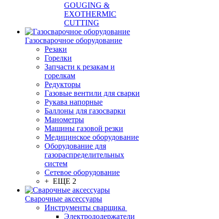
GOUGING &
EXOTHERMIC
CUTTING
Газосварочное оборудование
Резаки
Горелки
Запчасти к резакам и
горелкам
Редукторы
Газовые вентили для сварки
Рукава напорные
Баллоны для газосварки
Манометры
Машины газовой резки
Медицинское оборудование
Оборудование для
газораспределительных
систем
Сетевое оборудование
+ ЕЩЕ 2
Сварочные аксессуары
Инструменты сварщика
Электрододержатели