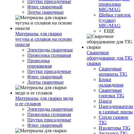
Прутки присадочные
проволоки
Флюс сварочный
MIG/MAG
Ленты сварочные
Шейки горелок
(гусаки)
MIG/MAG
+ ЕЩЕ
Материалы для сварки
чугуна и сплавов на основе
никеля
Электроды сварочные
Сварочное
Проволока сплошная
оборудование для TIG
Проволока
сварки
порошковая
Сварочные
Прутки присадочные
аппараты TIG
Флюс сварочный
Блоки
Ленты сварочные
охлаждения
Сварочные
горелки TIG
Материалы для сварки меди
Цанги
и ее сплавов
Цангодержатели
Электроды сварочные
и газовые линзы
Проволока сплошная
Сопло газовое
Прутки присадочные
TIG
Флюс сварочный
Изоляторы TIG
Заглушки TIG