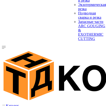
и резка
Экзотермическая
резка
Подводная
сварка и резка
Запасные части
ARC GOUGING
&
EXOTHERMIC
CUTTING
Каталог