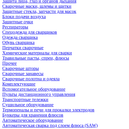
Защита лица, глаз и органов дыхания
Сварочные маски, шлемы и щитки
Защитные стекла, запчасти для масок
Блоки подачи воздуха
Защитные очки
Респираторы
Спецодежда для сварщиков
Одежда сварщика
Обувь сварщика
Перчатки сварочные
Химические материалы для сварки
Травильные пасты, спреи, флюсы
Прочее
Сварочные шторы
Сварочные занавесы
Сварочные полотна и одеяла
Комплектующие
Вспомогательное оборудование
Пульты дистанционного управления
Транспортные тележки
Сушильное оборудование
Термопеналы и печи для прокалки электродов
Бункеры для хранения флюсов
Автоматическое оборудование
Автоматическая сварка под слоем флюса (SAW)