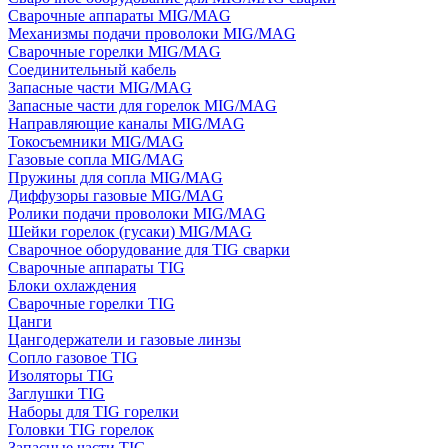
Сварочные аппараты MIG/MAG
Механизмы подачи проволоки MIG/MAG
Сварочные горелки MIG/MAG
Соединительный кабель
Запасные части MIG/MAG
Запасные части для горелок MIG/MAG
Направляющие каналы MIG/MAG
Токосъемники MIG/MAG
Газовые сопла MIG/MAG
Пружины для сопла MIG/MAG
Диффузоры газовые MIG/MAG
Ролики подачи проволоки MIG/MAG
Шейки горелок (гусаки) MIG/MAG
Сварочное оборудование для TIG сварки
Сварочные аппараты TIG
Блоки охлаждения
Сварочные горелки TIG
Цанги
Цангодержатели и газовые линзы
Сопло газовое TIG
Изоляторы TIG
Заглушки TIG
Наборы для TIG горелки
Головки TIG горелок
Запасные части TIG