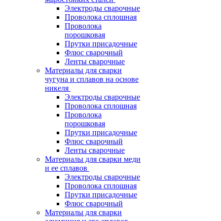
Электроды сварочные
Проволока сплошная
Проволока
порошковая
Прутки присадочные
Флюс сварочный
Ленты сварочные
Материалы для сварки
чугуна и сплавов на основе
никеля
Электроды сварочные
Проволока сплошная
Проволока
порошковая
Прутки присадочные
Флюс сварочный
Ленты сварочные
Материалы для сварки меди
и ее сплавов
Электроды сварочные
Проволока сплошная
Прутки присадочные
Флюс сварочный
Материалы для сварки