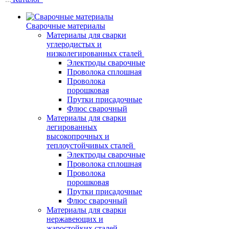
Сварочные материалы
Материалы для сварки
углеродистых и
низколегированных сталей
Электроды сварочные
Проволока сплошная
Проволока
порошковая
Прутки присадочные
Флюс сварочный
Материалы для сварки
легированных
высокопрочных и
теплоустойчивых сталей
Электроды сварочные
Проволока сплошная
Проволока
порошковая
Прутки присадочные
Флюс сварочный
Материалы для сварки
нержавеющих и
жаростойких сталей