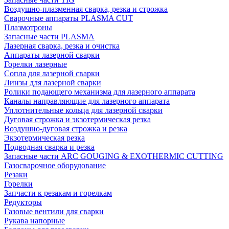
Воздушно-плазменная сварка, резка и строжка
Сварочные аппараты PLASMA CUT
Плазмотроны
Запасные части PLASMA
Лазерная сварка, резка и очистка
Аппараты лазерной сварки
Горелки лазерные
Сопла для лазерной сварки
Линзы для лазерной сварки
Ролики подающего механизма для лазерного аппарата
Каналы направляющие для лазерного аппарата
Уплотнительные кольца для лазерной сварки
Дуговая строжка и экзотермическая резка
Воздушно-дуговая строжка и резка
Экзотермическая резка
Подводная сварка и резка
Запасные части ARC GOUGING & EXOTHERMIC CUTTING
Газосварочное оборудование
Резаки
Горелки
Запчасти к резакам и горелкам
Редукторы
Газовые вентили для сварки
Рукава напорные