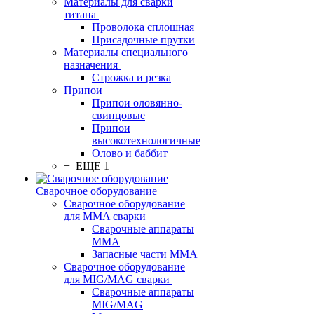
Материалы для сварки
титана
Проволока сплошная
Присадочные прутки
Материалы специального
назначения
Строжка и резка
Припои
Припои оловянно-
свинцовые
Припои
высокотехнологичные
Олово и баббит
+ ЕЩЕ 1
Сварочное оборудование
Сварочное оборудование
для MMA сварки
Сварочные аппараты
MMA
Запасные части MMA
Сварочное оборудование
для MIG/MAG сварки
Сварочные аппараты
MIG/MAG