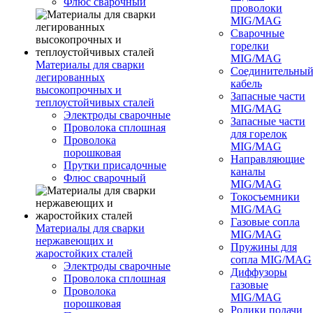
Флюс сварочный
проволоки
MIG/MAG
Сварочные
горелки
MIG/MAG
Материалы для сварки
Соединительны
легированных
кабель
высокопрочных и
Запасные части
теплоустойчивых сталей
MIG/MAG
Электроды сварочные
Запасные части
Проволока сплошная
для горелок
Проволока
MIG/MAG
порошковая
Направляющие
Прутки присадочные
каналы
Флюс сварочный
MIG/MAG
Токосъемники
MIG/MAG
Газовые сопла
Материалы для сварки
MIG/MAG
нержавеющих и
Пружины для
жаростойких сталей
сопла MIG/MAG
Электроды сварочные
Диффузоры
Проволока сплошная
газовые
Проволока
MIG/MAG
порошковая
Ролики подачи