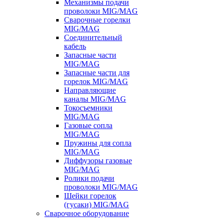
Механизмы подачи
проволоки MIG/MAG
Сварочные горелки
MIG/MAG
Соединительный
кабель
Запасные части
MIG/MAG
Запасные части для
горелок MIG/MAG
Направляющие
каналы MIG/MAG
Токосъемники
MIG/MAG
Газовые сопла
MIG/MAG
Пружины для сопла
MIG/MAG
Диффузоры газовые
MIG/MAG
Ролики подачи
проволоки MIG/MAG
Шейки горелок
(гусаки) MIG/MAG
Сварочное оборудование