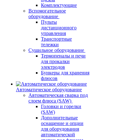
Комплектующие
Вспомогательное
оборудование
Пульты
дистанционного
управления
Транспортные
тележки
Сушильное оборудование
Термопеналы и печи
для прокалки
электродов
Бункеры для хранения
флюсов
Автоматическое оборудование
Автоматическая сварка под
слоем флюса (SAW)
Головки и горелки
(SAW)
Дополнительные
оснащение и опции
для оборудования
автоматической