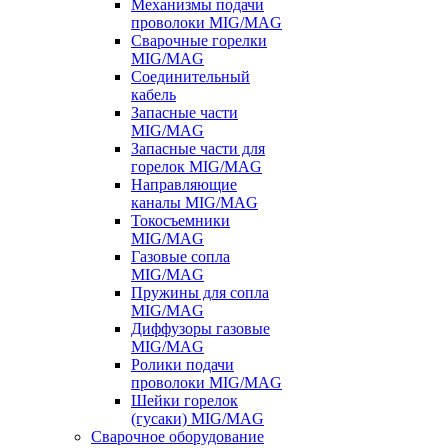
Механизмы подачи
проволоки MIG/MAG
Сварочные горелки
MIG/MAG
Соединительный
кабель
Запасные части
MIG/MAG
Запасные части для
горелок MIG/MAG
Направляющие
каналы MIG/MAG
Токосъемники
MIG/MAG
Газовые сопла
MIG/MAG
Пружины для сопла
MIG/MAG
Диффузоры газовые
MIG/MAG
Ролики подачи
проволоки MIG/MAG
Шейки горелок
(гусаки) MIG/MAG
Сварочное оборудование