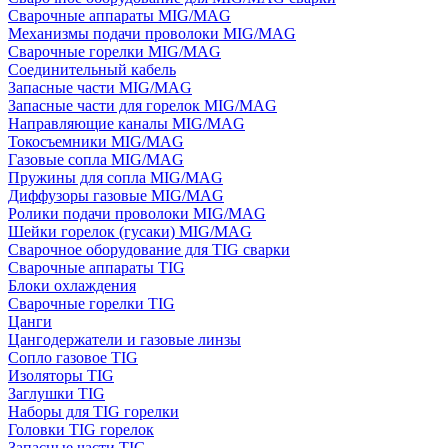
Сварочные аппараты MIG/MAG
Механизмы подачи проволоки MIG/MAG
Сварочные горелки MIG/MAG
Соединительный кабель
Запасные части MIG/MAG
Запасные части для горелок MIG/MAG
Направляющие каналы MIG/MAG
Токосъемники MIG/MAG
Газовые сопла MIG/MAG
Пружины для сопла MIG/MAG
Диффузоры газовые MIG/MAG
Ролики подачи проволоки MIG/MAG
Шейки горелок (гусаки) MIG/MAG
Сварочное оборудование для TIG сварки
Сварочные аппараты TIG
Блоки охлаждения
Сварочные горелки TIG
Цанги
Цангодержатели и газовые линзы
Сопло газовое TIG
Изоляторы TIG
Заглушки TIG
Наборы для TIG горелки
Головки TIG горелок
Запасные части TIG