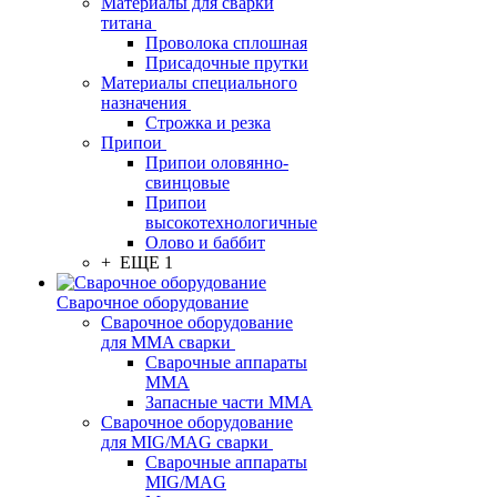
Материалы для сварки
титана
Проволока сплошная
Присадочные прутки
Материалы специального
назначения
Строжка и резка
Припои
Припои оловянно-
свинцовые
Припои
высокотехнологичные
Олово и баббит
+ ЕЩЕ 1
Сварочное оборудование
Сварочное оборудование
для MMA сварки
Сварочные аппараты
MMA
Запасные части MMA
Сварочное оборудование
для MIG/MAG сварки
Сварочные аппараты
MIG/MAG