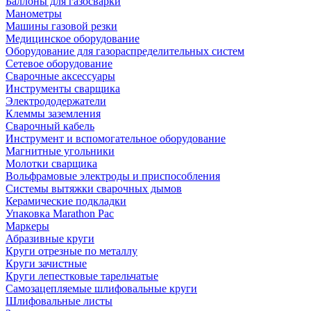
Баллоны для газосварки
Манометры
Машины газовой резки
Медицинское оборудование
Оборудование для газораспределительных систем
Сетевое оборудование
Сварочные аксессуары
Инструменты сварщика
Электрододержатели
Клеммы заземления
Сварочный кабель
Инструмент и вспомогательное оборудование
Магнитные угольники
Молотки сварщика
Вольфрамовые электроды и приспособления
Системы вытяжки сварочных дымов
Керамические подкладки
Упаковка Marathon Pac
Маркеры
Абразивные круги
Круги отрезные по металлу
Круги зачистные
Круги лепестковые тарельчатые
Самозацепляемые шлифовальные круги
Шлифовальные листы