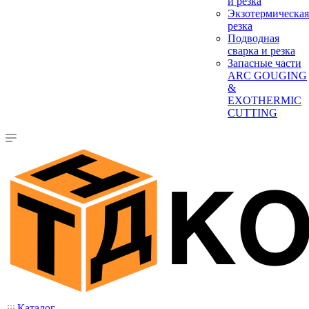
и резка
Экзотермическая
резка
Подводная
сварка и резка
Запасные части
ARC GOUGING
&
EXOTHERMIC
CUTTING
Каталог