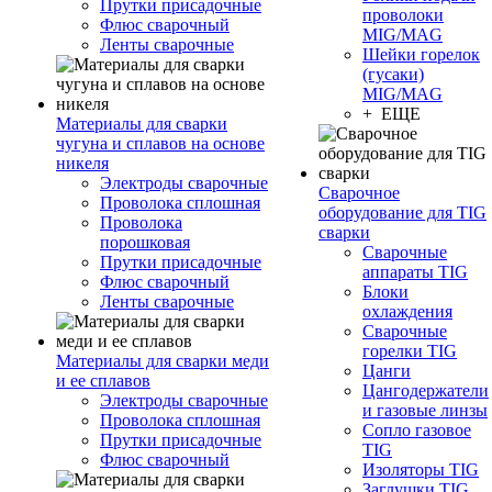
Прутки присадочные
проволоки
Флюс сварочный
MIG/MAG
Ленты сварочные
Шейки горелок
(гусаки)
MIG/MAG
+ ЕЩЕ
Материалы для сварки
чугуна и сплавов на основе
никеля
Электроды сварочные
Сварочное
Проволока сплошная
оборудование для TIG
Проволока
сварки
порошковая
Сварочные
Прутки присадочные
аппараты TIG
Флюс сварочный
Блоки
Ленты сварочные
охлаждения
Сварочные
горелки TIG
Материалы для сварки меди
Цанги
и ее сплавов
Цангодержатели
Электроды сварочные
и газовые линзы
Проволока сплошная
Сопло газовое
Прутки присадочные
TIG
Флюс сварочный
Изоляторы TIG
Заглушки TIG