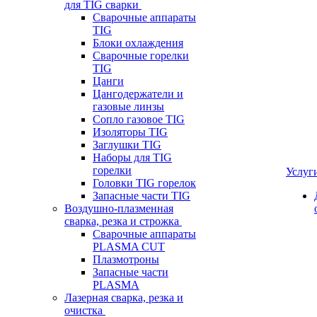
для TIG сварки
Сварочные аппараты
TIG
Блоки охлаждения
Сварочные горелки
TIG
Цанги
Цангодержатели и
газовые линзы
Сопло газовое TIG
Изоляторы TIG
Заглушки TIG
Наборы для TIG
горелки
Услуг
Головки TIG горелок
Запасные части TIG
Воздушно-плазменная
сварка, резка и строжка
Сварочные аппараты
PLASMA CUT
Плазмотроны
Запасные части
PLASMA
Лазерная сварка, резка и
очистка