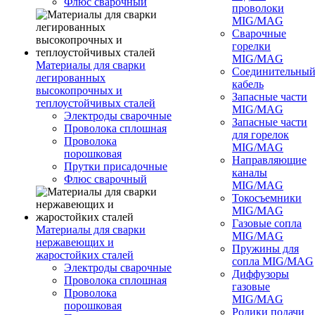
Флюс сварочный
проволоки
MIG/MAG
Сварочные
горелки
MIG/MAG
Материалы для сварки
Соединительны
легированных
кабель
высокопрочных и
Запасные части
теплоустойчивых сталей
MIG/MAG
Электроды сварочные
Запасные части
Проволока сплошная
для горелок
Проволока
MIG/MAG
порошковая
Направляющие
Прутки присадочные
каналы
Флюс сварочный
MIG/MAG
Токосъемники
MIG/MAG
Газовые сопла
Материалы для сварки
MIG/MAG
нержавеющих и
Пружины для
жаростойких сталей
сопла MIG/MAG
Электроды сварочные
Диффузоры
Проволока сплошная
газовые
Проволока
MIG/MAG
порошковая
Ролики подачи