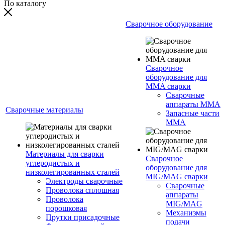
По каталогу
Сварочное оборудование
Сварочное
оборудование для
MMA сварки
Сварочные
аппараты MMA
Сварочные материалы
Запасные части
MMA
Материалы для сварки
Сварочное
углеродистых и
оборудование для
низколегированных сталей
MIG/MAG сварки
Электроды сварочные
Сварочные
Проволока сплошная
аппараты
Проволока
MIG/MAG
порошковая
Механизмы
Прутки присадочные
подачи