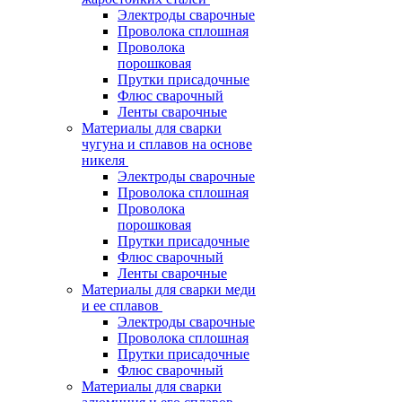
Электроды сварочные
Проволока сплошная
Проволока
порошковая
Прутки присадочные
Флюс сварочный
Ленты сварочные
Материалы для сварки
чугуна и сплавов на основе
никеля
Электроды сварочные
Проволока сплошная
Проволока
порошковая
Прутки присадочные
Флюс сварочный
Ленты сварочные
Материалы для сварки меди
и ее сплавов
Электроды сварочные
Проволока сплошная
Прутки присадочные
Флюс сварочный
Материалы для сварки