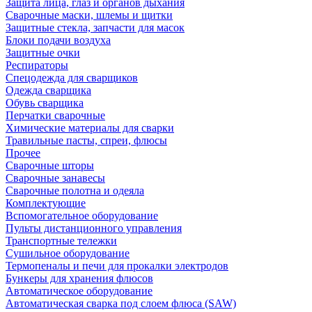
Защита лица, глаз и органов дыхания
Сварочные маски, шлемы и щитки
Защитные стекла, запчасти для масок
Блоки подачи воздуха
Защитные очки
Респираторы
Спецодежда для сварщиков
Одежда сварщика
Обувь сварщика
Перчатки сварочные
Химические материалы для сварки
Травильные пасты, спреи, флюсы
Прочее
Сварочные шторы
Сварочные занавесы
Сварочные полотна и одеяла
Комплектующие
Вспомогательное оборудование
Пульты дистанционного управления
Транспортные тележки
Сушильное оборудование
Термопеналы и печи для прокалки электродов
Бункеры для хранения флюсов
Автоматическое оборудование
Автоматическая сварка под слоем флюса (SAW)