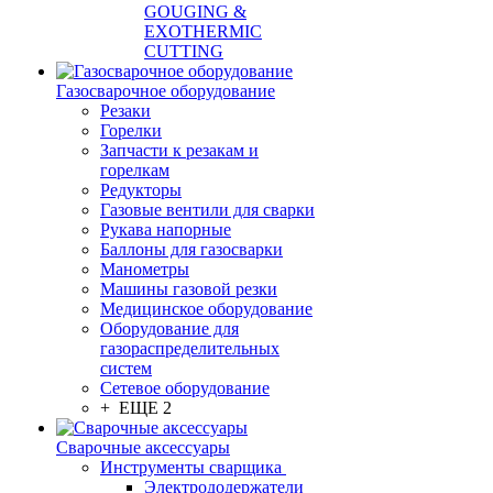
GOUGING &
EXOTHERMIC
CUTTING
Газосварочное оборудование
Резаки
Горелки
Запчасти к резакам и
горелкам
Редукторы
Газовые вентили для сварки
Рукава напорные
Баллоны для газосварки
Манометры
Машины газовой резки
Медицинское оборудование
Оборудование для
газораспределительных
систем
Сетевое оборудование
+ ЕЩЕ 2
Сварочные аксессуары
Инструменты сварщика
Электрододержатели