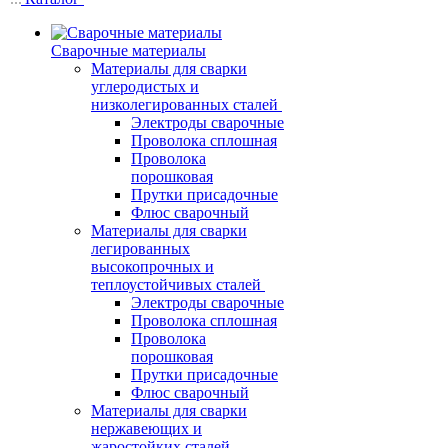
Сварочные материалы
Материалы для сварки
углеродистых и
низколегированных сталей
Электроды сварочные
Проволока сплошная
Проволока
порошковая
Прутки присадочные
Флюс сварочный
Материалы для сварки
легированных
высокопрочных и
теплоустойчивых сталей
Электроды сварочные
Проволока сплошная
Проволока
порошковая
Прутки присадочные
Флюс сварочный
Материалы для сварки
нержавеющих и
жаростойких сталей