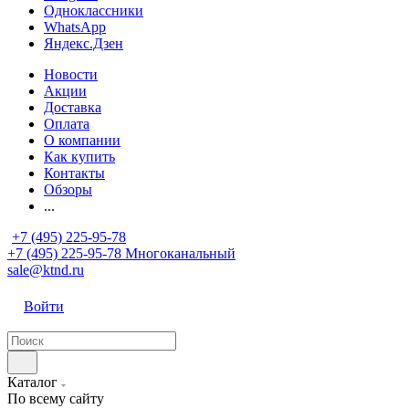
Одноклассники
WhatsApp
Яндекс.Дзен
Новости
Акции
Доставка
Оплата
О компании
Как купить
Контакты
Обзоры
...
+7 (495) 225-95-78
+7 (495) 225-95-78
Многоканальный
sale@ktnd.ru
Войти
Каталог
По всему сайту