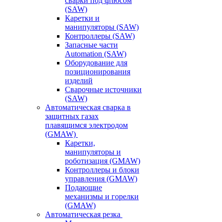
сварки под флюсом
(SAW)
Каретки и
манипуляторы (SAW)
Контроллеры (SAW)
Запасные части
Automation (SAW)
Оборудование для
позиционирования
изделий
Сварочные источники
(SAW)
Автоматическая сварка в
защитных газах
плавящимся электродом
(GMAW)
Каретки,
манипуляторы и
роботизация (GMAW)
Контроллеры и блоки
управления (GMAW)
Подающие
механизмы и горелки
(GMAW)
Автоматическая резка