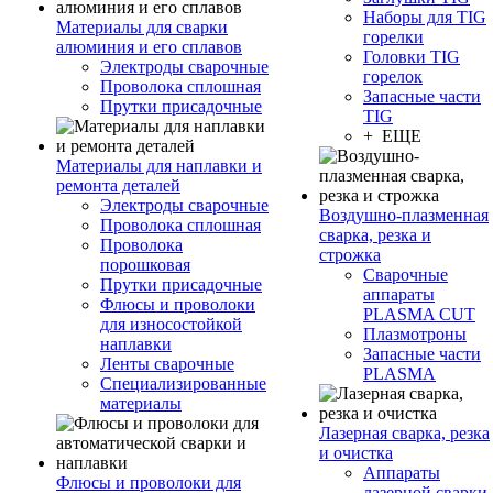
Наборы для TIG
Материалы для сварки
горелки
алюминия и его сплавов
Головки TIG
Электроды сварочные
горелок
Проволока сплошная
Запасные части
Прутки присадочные
TIG
+ ЕЩЕ
Материалы для наплавки и
ремонта деталей
Электроды сварочные
Воздушно-плазменная
Проволока сплошная
сварка, резка и
Проволока
строжка
порошковая
Сварочные
Прутки присадочные
аппараты
Флюсы и проволоки
PLASMA CUT
для износостойкой
Плазмотроны
наплавки
Запасные части
Ленты сварочные
PLASMA
Специализированные
материалы
Лазерная сварка, резка
и очистка
Аппараты
Флюсы и проволоки для
лазерной сварки