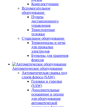
Комплектующие
Вспомогательное
оборудование
Пульты
дистанционного
управления
Транспортные
тележки
Сушильное оборудование
Термопеналы и печи
для прокалки
электродов
Бункеры для хранения
флюсов
Автоматическое оборудование
Автоматическая сварка под
слоем флюса (SAW)
Головки и горелки
(SAW)
Дополнительные
оснащение и опции
для оборудования
автоматической