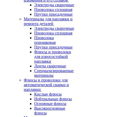
алюминия и его сплавов
Электроды сварочные
Проволока сплошная
Прутки присадочные
Материалы для наплавки и
ремонта деталей
Электроды сварочные
Проволока сплошная
Проволока
порошковая
Прутки присадочные
Флюсы и проволоки
для износостойкой
наплавки
Ленты сварочные
Специализированные
материалы
Флюсы и проволоки для
автоматической сварки и
наплавки
Кислые флюсы
Нейтральные флюсы
Основные флюсы
Высокоосновные
флюсы