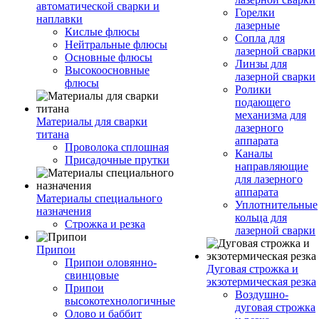
автоматической сварки и
Горелки
наплавки
лазерные
Кислые флюсы
Сопла для
Нейтральные флюсы
лазерной сварки
Основные флюсы
Линзы для
Высокоосновные
лазерной сварки
флюсы
Ролики
подающего
механизма для
Материалы для сварки
лазерного
титана
аппарата
Проволока сплошная
Каналы
Присадочные прутки
направляющие
для лазерного
аппарата
Материалы специального
Уплотнительные
назначения
кольца для
Строжка и резка
лазерной сварки
Припои
Припои оловянно-
Дуговая строжка и
свинцовые
экзотермическая резка
Припои
Воздушно-
высокотехнологичные
дуговая строжка
Олово и баббит