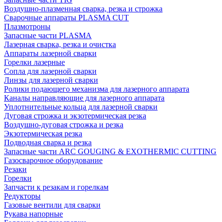
Воздушно-плазменная сварка, резка и строжка
Сварочные аппараты PLASMA CUT
Плазмотроны
Запасные части PLASMA
Лазерная сварка, резка и очистка
Аппараты лазерной сварки
Горелки лазерные
Сопла для лазерной сварки
Линзы для лазерной сварки
Ролики подающего механизма для лазерного аппарата
Каналы направляющие для лазерного аппарата
Уплотнительные кольца для лазерной сварки
Дуговая строжка и экзотермическая резка
Воздушно-дуговая строжка и резка
Экзотермическая резка
Подводная сварка и резка
Запасные части ARC GOUGING & EXOTHERMIC CUTTING
Газосварочное оборудование
Резаки
Горелки
Запчасти к резакам и горелкам
Редукторы
Газовые вентили для сварки
Рукава напорные