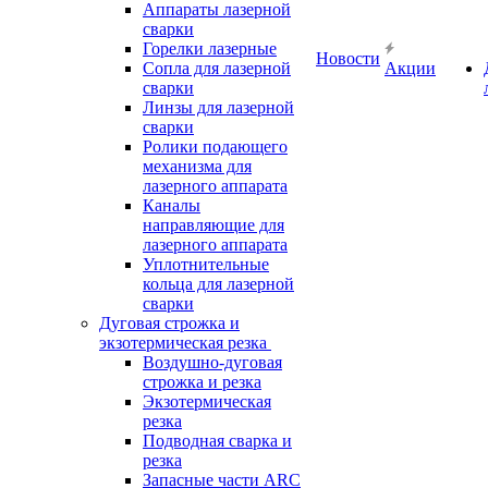
Аппараты лазерной
сварки
Горелки лазерные
Новости
Сопла для лазерной
Акции
сварки
Линзы для лазерной
сварки
Ролики подающего
механизма для
лазерного аппарата
Каналы
направляющие для
лазерного аппарата
Уплотнительные
кольца для лазерной
сварки
Дуговая строжка и
экзотермическая резка
Воздушно-дуговая
строжка и резка
Экзотермическая
резка
Подводная сварка и
резка
Запасные части ARC