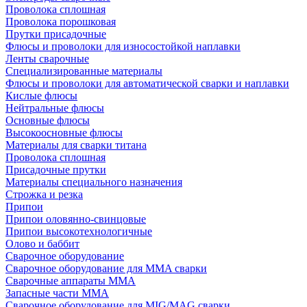
Проволока сплошная
Проволока порошковая
Прутки присадочные
Флюсы и проволоки для износостойкой наплавки
Ленты сварочные
Специализированные материалы
Флюсы и проволоки для автоматической сварки и наплавки
Кислые флюсы
Нейтральные флюсы
Основные флюсы
Высокоосновные флюсы
Материалы для сварки титана
Проволока сплошная
Присадочные прутки
Материалы специального назначения
Строжка и резка
Припои
Припои оловянно-свинцовые
Припои высокотехнологичные
Олово и баббит
Сварочное оборудование
Сварочное оборудование для MMA сварки
Сварочные аппараты MMA
Запасные части MMA
Сварочное оборудование для MIG/MAG сварки