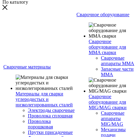
По каталогу
Сварочное оборудование
Сварочное
оборудование для
MMA сварки
Сварочные
аппараты MMA
Сварочные материалы
Запасные части
MMA
Материалы для сварки
Сварочное
углеродистых и
оборудование для
низколегированных сталей
MIG/MAG сварки
Электроды сварочные
Сварочные
Проволока сплошная
аппараты
Проволока
MIG/MAG
порошковая
Механизмы
Прутки присадочные
подачи