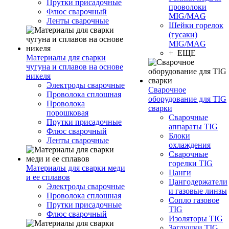
Прутки присадочные
проволоки
Флюс сварочный
MIG/MAG
Ленты сварочные
Шейки горелок
(гусаки)
MIG/MAG
+ ЕЩЕ
Материалы для сварки
чугуна и сплавов на основе
никеля
Электроды сварочные
Сварочное
Проволока сплошная
оборудование для TIG
Проволока
сварки
порошковая
Сварочные
Прутки присадочные
аппараты TIG
Флюс сварочный
Блоки
Ленты сварочные
охлаждения
Сварочные
горелки TIG
Материалы для сварки меди
Цанги
и ее сплавов
Цангодержатели
Электроды сварочные
и газовые линзы
Проволока сплошная
Сопло газовое
Прутки присадочные
TIG
Флюс сварочный
Изоляторы TIG
Заглушки TIG