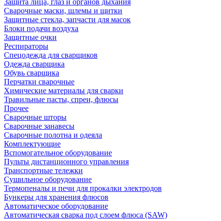
Защита лица, глаз и органов дыхания
Сварочные маски, шлемы и щитки
Защитные стекла, запчасти для масок
Блоки подачи воздуха
Защитные очки
Респираторы
Спецодежда для сварщиков
Одежда сварщика
Обувь сварщика
Перчатки сварочные
Химические материалы для сварки
Травильные пасты, спреи, флюсы
Прочее
Сварочные шторы
Сварочные занавесы
Сварочные полотна и одеяла
Комплектующие
Вспомогательное оборудование
Пульты дистанционного управления
Транспортные тележки
Сушильное оборудование
Термопеналы и печи для прокалки электродов
Бункеры для хранения флюсов
Автоматическое оборудование
Автоматическая сварка под слоем флюса (SAW)