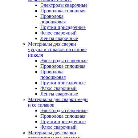
Электроды сварочные
Проволока сплошная
Проволока
порошковая
Прутки присадочные
Флюс сварочный
Ленты сварочные
Материалы для сварки
чугуна и сплавов на основе
никеля
Электроды сварочные
Проволока сплошная
Проволока
порошковая
Прутки присадочные
Флюс сварочный
Ленты сварочные
Материалы для сварки меди
и ее сплавов
Электроды сварочные
Проволока сплошная
Прутки присадочные
Флюс сварочный
Материалы для сварки