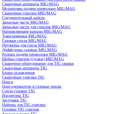
Сварочные аппараты MIG/MAG
Механизмы подачи проволоки MIG/MAG
Сварочные горелки MIG/MAG
Соединительный кабель
Запасные части MIG/MAG
Запасные части для горелок MIG/MAG
Направляющие каналы MIG/MAG
Токосъемники MIG/MAG
Газовые сопла MIG/MAG
Пружины для сопла MIG/MAG
Диффузоры газовые MIG/MAG
Ролики подачи проволоки MIG/MAG
Шейки горелок (гусаки) MIG/MAG
Сварочное оборудование для TIG сварки
Сварочные аппараты TIG
Блоки охлаждения
Сварочные горелки TIG
Цанги
Цангодержатели и газовые линзы
Сопло газовое TIG
Изоляторы TIG
Заглушки TIG
Наборы для TIG горелки
Головки TIG горелок
Запасные части TIG