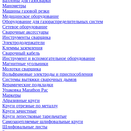
Баллоны для газосварки
Манометры
Машины газовой резки
Медицинское оборудование
Оборудование для газораспределительных систем
Сетевое оборудование
Сварочные аксессуары
Инструменты сварщика
Электрододержатели
Клеммы заземления
Сварочный кабель
Инструмент и вспомогательное оборудование
Магнитные угольники
Молотки сварщика
Вольфрамовые электроды и приспособления
Системы вытяжки сварочных дымов
Керамические подкладки
Упаковка Marathon Pac
Маркеры
Абразивные круги
Круги отрезные по металлу
Круги зачистные
Круги лепестковые тарельчатые
Самозацепляемые шлифовальные круги
Шлифовальные листы