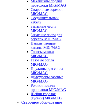
Механизмы подачи
проволоки MIG/MAG
Сварочные горелки
MIG/MAG
Соединительный
кабель
Запасные части
MIG/MAG
Запасные части для
горелок MIG/MAG
Направляющие
каналы MIG/MAG
Токосъемники
MIG/MAG
Газовые сопла
MIG/MAG
Пружины для сопла
MIG/MAG
Диффузоры газовые
MIG/MAG
Ролики подачи
проволоки MIG/MAG
Шейки горелок
(гусаки) MIG/MAG
Сварочное оборудование