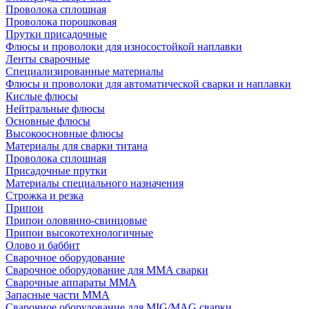
Проволока сплошная
Проволока порошковая
Прутки присадочные
Флюсы и проволоки для износостойкой наплавки
Ленты сварочные
Специализированные материалы
Флюсы и проволоки для автоматической сварки и наплавки
Кислые флюсы
Нейтральные флюсы
Основные флюсы
Высокоосновные флюсы
Материалы для сварки титана
Проволока сплошная
Присадочные прутки
Материалы специального назначения
Строжка и резка
Припои
Припои оловянно-свинцовые
Припои высокотехнологичные
Олово и баббит
Сварочное оборудование
Сварочное оборудование для MMA сварки
Сварочные аппараты MMA
Запасные части MMA
Сварочное оборудование для MIG/MAG сварки