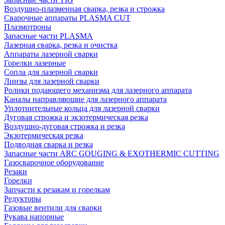
Воздушно-плазменная сварка, резка и строжка
Сварочные аппараты PLASMA CUT
Плазмотроны
Запасные части PLASMA
Лазерная сварка, резка и очистка
Аппараты лазерной сварки
Горелки лазерные
Сопла для лазерной сварки
Линзы для лазерной сварки
Ролики подающего механизма для лазерного аппарата
Каналы направляющие для лазерного аппарата
Уплотнительные кольца для лазерной сварки
Дуговая строжка и экзотермическая резка
Воздушно-дуговая строжка и резка
Экзотермическая резка
Подводная сварка и резка
Запасные части ARC GOUGING & EXOTHERMIC CUTTING
Газосварочное оборудование
Резаки
Горелки
Запчасти к резакам и горелкам
Редукторы
Газовые вентили для сварки
Рукава напорные