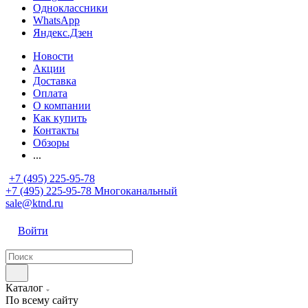
Одноклассники
WhatsApp
Яндекс.Дзен
Новости
Акции
Доставка
Оплата
О компании
Как купить
Контакты
Обзоры
...
+7 (495) 225-95-78
+7 (495) 225-95-78
Многоканальный
sale@ktnd.ru
Войти
Каталог
По всему сайту