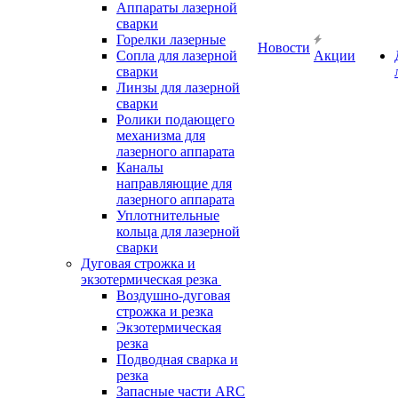
Аппараты лазерной
сварки
Горелки лазерные
Новости
Сопла для лазерной
Акции
сварки
Линзы для лазерной
сварки
Ролики подающего
механизма для
лазерного аппарата
Каналы
направляющие для
лазерного аппарата
Уплотнительные
кольца для лазерной
сварки
Дуговая строжка и
экзотермическая резка
Воздушно-дуговая
строжка и резка
Экзотермическая
резка
Подводная сварка и
резка
Запасные части ARC