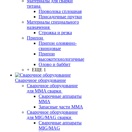
Материалы для сварки
титана
Проволока сплошная
Присадочные прутки
Материалы специального
назначения
Строжка и резка
Припои
Припои оловянно-
свинцовые
Припои
высокотехнологичные
Олово и баббит
+ ЕЩЕ 1
Сварочное оборудование
Сварочное оборудование
для MMA сварки
Сварочные аппараты
MMA
Запасные части MMA
Сварочное оборудование
для MIG/MAG сварки
Сварочные аппараты
MIG/MAG