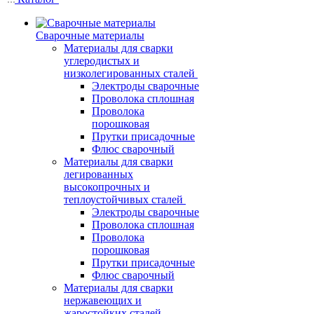
Сварочные материалы
Материалы для сварки
углеродистых и
низколегированных сталей
Электроды сварочные
Проволока сплошная
Проволока
порошковая
Прутки присадочные
Флюс сварочный
Материалы для сварки
легированных
высокопрочных и
теплоустойчивых сталей
Электроды сварочные
Проволока сплошная
Проволока
порошковая
Прутки присадочные
Флюс сварочный
Материалы для сварки
нержавеющих и
жаростойких сталей