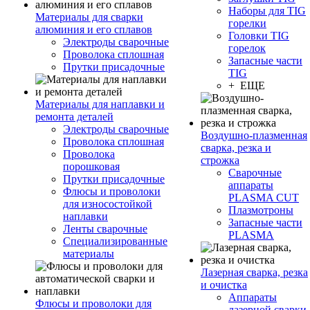
Наборы для TIG
Материалы для сварки
горелки
алюминия и его сплавов
Головки TIG
Электроды сварочные
горелок
Проволока сплошная
Запасные части
Прутки присадочные
TIG
+ ЕЩЕ
Материалы для наплавки и
ремонта деталей
Электроды сварочные
Воздушно-плазменная
Проволока сплошная
сварка, резка и
Проволока
строжка
порошковая
Сварочные
Прутки присадочные
аппараты
Флюсы и проволоки
PLASMA CUT
для износостойкой
Плазмотроны
наплавки
Запасные части
Ленты сварочные
PLASMA
Специализированные
материалы
Лазерная сварка, резка
и очистка
Аппараты
Флюсы и проволоки для
лазерной сварки