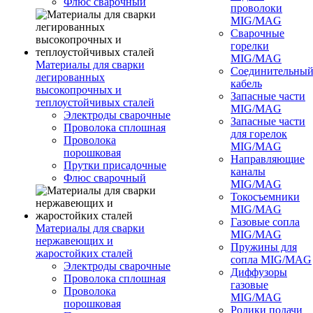
Флюс сварочный
проволоки
MIG/MAG
Сварочные
горелки
MIG/MAG
Материалы для сварки
Соединительны
легированных
кабель
высокопрочных и
Запасные части
теплоустойчивых сталей
MIG/MAG
Электроды сварочные
Запасные части
Проволока сплошная
для горелок
Проволока
MIG/MAG
порошковая
Направляющие
Прутки присадочные
каналы
Флюс сварочный
MIG/MAG
Токосъемники
MIG/MAG
Газовые сопла
Материалы для сварки
MIG/MAG
нержавеющих и
Пружины для
жаростойких сталей
сопла MIG/MAG
Электроды сварочные
Диффузоры
Проволока сплошная
газовые
Проволока
MIG/MAG
порошковая
Ролики подачи