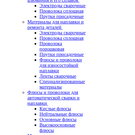
алюминия и его сплавов
Электроды сварочные
Проволока сплошная
Прутки присадочные
Материалы для наплавки и
ремонта деталей
Электроды сварочные
Проволока сплошная
Проволока
порошковая
Прутки присадочные
Флюсы и проволоки
для износостойкой
наплавки
Ленты сварочные
Специализированные
материалы
Флюсы и проволоки для
автоматической сварки и
наплавки
Кислые флюсы
Нейтральные флюсы
Основные флюсы
Высокоосновные
флюсы