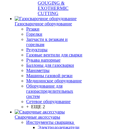
GOUGING &
EXOTHERMIC
CUTTING
Газосварочное оборудование
Резаки
Горелки
Запчасти к резакам и
горелкам
Редукторы
Газовые вентили для сварки
Рукава напорные
Баллоны для газосварки
Манометры
Машины газовой резки
Медицинское оборудование
Оборудование для
газораспределительных
систем
Сетевое оборудование
+ ЕЩЕ 2
Сварочные аксессуары
Инструменты сварщика
Электрододержатели