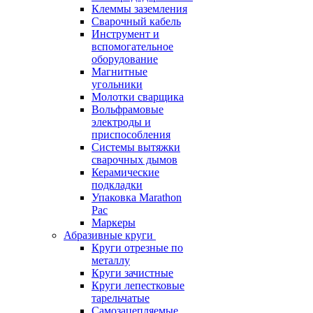
Клеммы заземления
Сварочный кабель
Инструмент и
вспомогательное
оборудование
Магнитные
угольники
Молотки сварщика
Вольфрамовые
электроды и
приспособления
Системы вытяжки
сварочных дымов
Керамические
подкладки
Упаковка Marathon
Pac
Маркеры
Абразивные круги
Круги отрезные по
металлу
Круги зачистные
Круги лепестковые
тарельчатые
Самозацепляемые