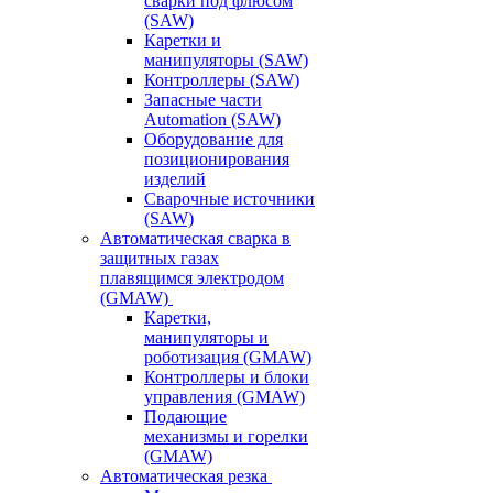
сварки под флюсом
(SAW)
Каретки и
манипуляторы (SAW)
Контроллеры (SAW)
Запасные части
Automation (SAW)
Оборудование для
позиционирования
изделий
Сварочные источники
(SAW)
Автоматическая сварка в
защитных газах
плавящимся электродом
(GMAW)
Каретки,
манипуляторы и
роботизация (GMAW)
Контроллеры и блоки
управления (GMAW)
Подающие
механизмы и горелки
(GMAW)
Автоматическая резка