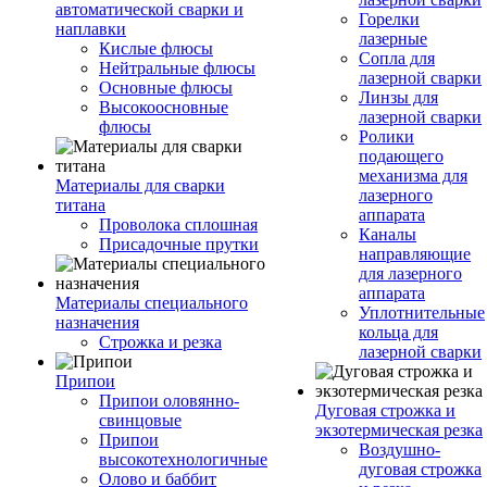
автоматической сварки и
Горелки
наплавки
лазерные
Кислые флюсы
Сопла для
Нейтральные флюсы
лазерной сварки
Основные флюсы
Линзы для
Высокоосновные
лазерной сварки
флюсы
Ролики
подающего
механизма для
Материалы для сварки
лазерного
титана
аппарата
Проволока сплошная
Каналы
Присадочные прутки
направляющие
для лазерного
аппарата
Материалы специального
Уплотнительные
назначения
кольца для
Строжка и резка
лазерной сварки
Припои
Припои оловянно-
Дуговая строжка и
свинцовые
экзотермическая резка
Припои
Воздушно-
высокотехнологичные
дуговая строжка
Олово и баббит