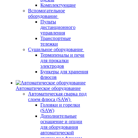
Комплектующие
Вспомогательное
оборудование
Пульты
дистанционного
управления
Транспортные
тележки
Сушильное оборудование
Термопеналы и печи
для прокалки
электродов
Бункеры для хранения
флюсов
Автоматическое оборудование
Автоматическая сварка под
слоем флюса (SAW)
Головки и горелки
(SAW)
Дополнительные
оснащение и опции
для оборудования
автоматической