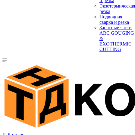
и резка
Экзотермическая
резка
Подводная
сварка и резка
Запасные части
ARC GOUGING
&
EXOTHERMIC
CUTTING
Каталог