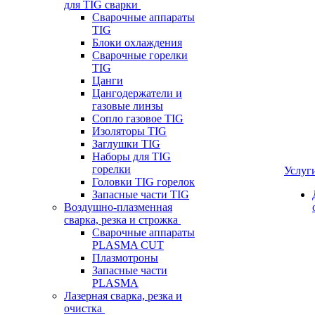
для TIG сварки
Сварочные аппараты
TIG
Блоки охлаждения
Сварочные горелки
TIG
Цанги
Цангодержатели и
газовые линзы
Сопло газовое TIG
Изоляторы TIG
Заглушки TIG
Наборы для TIG
горелки
Услуг
Головки TIG горелок
Запасные части TIG
Воздушно-плазменная
сварка, резка и строжка
Сварочные аппараты
PLASMA CUT
Плазмотроны
Запасные части
PLASMA
Лазерная сварка, резка и
очистка